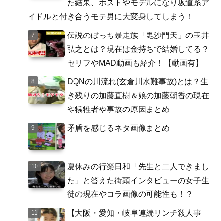
た結果、ホストやモデルになり坂道系ア
イドルと付き合うモテ男に大変身してしまう！
伝説のぼっち暴走族「毘沙門天」の玉井
弘之とは？現在は金持ちで結婚してる？
セリフやMAD動画も紹介！【動画有】
DQNの川流れ(玄倉川水難事故)とは？生
き残りの加藤直樹＆娘の加藤朝香の現在
や犠牲者や事故の原因まとめ
矛盾を感じるネタ画像まとめ
夏休みの行楽日和「先生と二人できまし
た」と答えた街頭インタビューの女子生
徒の現在やコラ画像の可能性も！？
【大阪・愛知・岐阜連続リンチ殺人事