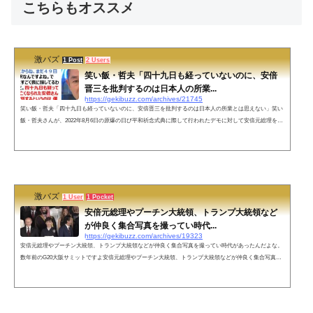
こちらもオススメ
激バズ
1 Post
2 Users
笑い飯・哲夫「四十九日も経っていないのに、安倍
晋三を批判するのは日本人の所業...
https://gekibuzz.com/archives/21745
笑い飯・哲夫「四十九日も経っていないのに、安倍晋三を批判するのは日本人の所業とは思えない」笑い
飯・哲夫さんが、2022年8月6日の原爆の日び平和祈念式典に際して行われたデモに対して安倍元総理を批
判などが散見したことについて、日本人の所業とは思えないと批判した発言が反響を呼んでいます。http
s://youtu.be/gFcxP9TDloE?t=8ネットの声こう言った意見が言い辛い中、堂々として素晴らしいです。なか
なか居ませんね。— ITO (@NONA262809111) August 11, 2022 著名人がしっかり言ってくれるのはありがた
い。大多数の日本人...
激バズ
1 User
1 Pocket
安倍元総理やプーチン大統領、トランプ大統領など
が仲良く集合写真を撮ってい時代...
https://gekibuzz.com/archives/19323
安倍元総理やプーチン大統領、トランプ大統領などが仲良く集合写真を撮ってい時代があったんだよな。
数年前のG20大阪サミットですよ安倍元総理やプーチン大統領、トランプ大統領などが仲良く集合写真撮
っていた2019年のG20大阪サミットの写真について回顧する投稿が反響を呼んでいます。こんな時代があ
ったんだよな。数年前ですよ pic.twitter.com/gAZj2NWTTH— 神楽☆彡.。(ベスト歴史チャンネル@安倍晋
三先生ありがとうございました！)💙💛 (@BEST_HISTORY_JP) July 8, 2022 一夜明けて多くの方々に御覧
頂いており...