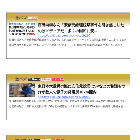
hk_video pic.twitte...
激バズ
1 User
百田尚樹さん「安倍元総理銃撃事件を引き起こした
のはメディアだ！多くの国民に安...
https://gekibuzz.com/archives/19110
百田尚樹さん「安倍元総理銃撃事件を引き起こしたのはメディアだ！多くの国民に安倍さんに対する偏向
報道で憎悪を植え付けてきたメディアの責任は大きい。」日本国紀や永遠の0の著者である百田尚樹さん
が、今回の安倍元総理銃撃事件の原因は、安倍元総理に対する偏向報道で憎悪を植え付けてきたメディア
に責任があるという投稿が大きな反響を呼んでいます。今回の事件を引き起こしたのはメディアだ！犯人
の背景は不明だが、何年にもわたって「安倍が悪い」「安倍こそすべての元凶」などと報道して、多くの
国民に安倍さんに対する憎悪を...
激バズ
73 Posts
1 User
1 Pocket
東日本大震災の際に安倍元総理はSPなどの警護もつ
けず数人で原子力発電所30km圏内...
https://gekibuzz.com/archives/19099
東日本大震災の際に安倍元総理はSPなどの警護もつけず数人で原子力発電所30km圏内に物資を届けてい
た安倍総理が、東日本大震災の際にSPなどの警護もつけず原子力発電所30km圏内の福島県に物資を届け
ていたことたEUなどヨーロッパ諸国に福島県産の食べ物の安全を訴え輸入制限緩和を成功させたこと、
風評被害払拭の為に英国のウィリアム王子と訪問したことを、マスコミは一切報道されなかったようで
す。東日本大震災の2週間後当時野党議員だった安倍総理は警護もつけず数人で原発30km圏内に物資を届
けた福島の風評被害払拭の為ウィリアム...