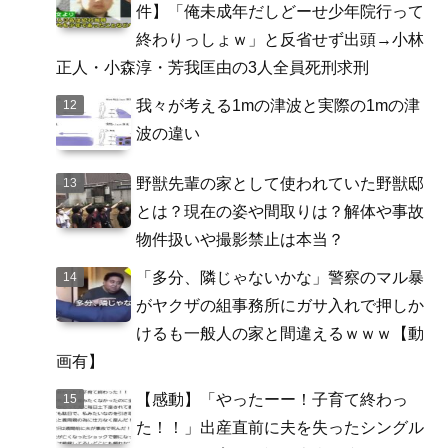
件】「俺未成年だしどーせ少年院行って
終わりっしょｗ」と反省せず出頭→小林
正人・小森淳・芳我匡由の3人全員死刑求刑
我々が考える1mの津波と実際の1mの津
波の違い
野獣先輩の家として使われていた野獣邸
とは？現在の姿や間取りは？解体や事故
物件扱いや撮影禁止は本当？
「多分、隣じゃないかな」警察のマル暴
がヤクザの組事務所にガサ入れで押しか
けるも一般人の家と間違えるｗｗｗ【動
画有】
【感動】「やったーー！子育て終わっ
た！！」出産直前に夫を失ったシングル