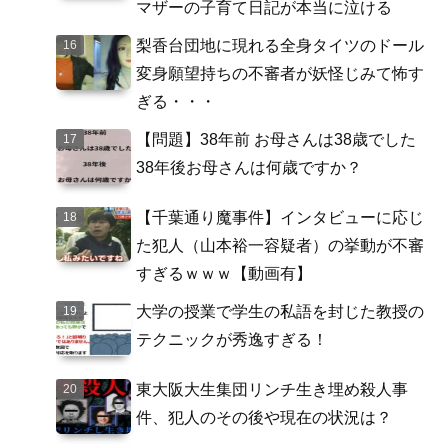
マザーの子育て日記が本当に泣ける
梨香台団地に現れる全身タイツのドール
変身願望持ちの不審者が妖怪じみて怖す
ぎる・・・
【問題】38年前 お母さんは38歳でした
38年後お母さんは何歳ですか？
【千葉通り魔事件】インタビューに応じ
た犯人（山本裕一容疑者）の挙動が不審
すぎるｗｗｗ【動画有】
大学の授業で学生の私語を封じた教授の
テクニックが秀逸すぎる！
東大阪大生集団リンチ生き埋め殺人事
件、犯人のその後や現在の状況は？