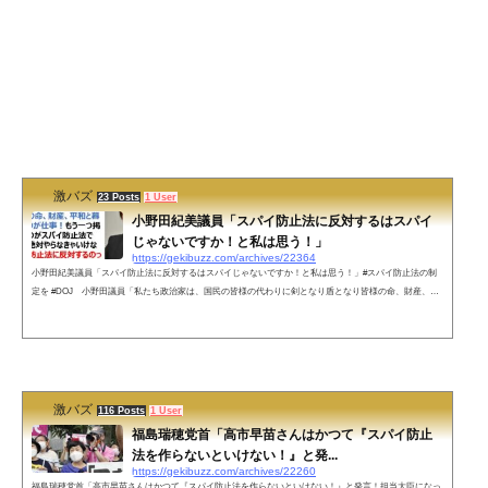
激バズ
23 Posts
1 User
小野田紀美議員「スパイ防止法に反対するはスパイ
じゃないですか！と私は思う！」
https://gekibuzz.com/archives/22364
小野田紀美議員「スパイ防止法に反対するはスパイじゃないですか！と私は思う！」#スパイ防止法の制
定を #DOJ 小野田議員「私たち政治家は、国民の皆様の代わりに剣となり盾となり皆様の命、財産、平
和と暮らしを護るのが仕事！もう一つ掲げているものがスパイ防止法です！これは絶対やらなきゃいけな
い！スパイ防止法に反対するはスパイじゃないですか！と私は思う！」 pic.twitter.com/t5TpnsTysb— FUK
UDA MAKOTO 【DOJ🛡No.0001】 (@8ueBd6tf29iYRpZ) August 20, 2022 ネットの声スパイ防止法に反対す
る議員はスパイ...
激バズ
116 Posts
1 User
福島瑞穂党首「高市早苗さんはかつて『スパイ防止
法を作らないといけない！』と発...
https://gekibuzz.com/archives/22260
福島瑞穂党首「高市早苗さんはかつて『スパイ防止法を作らないといけない！』と発言！担当大臣になっ