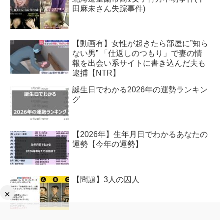
田麻未さん失踪事件)
【動画有】女性が起きたら部屋に”知ら
ない男” 「仕返しのつもり」で妻の情
報を出会い系サイトに書き込んだ夫も
逮捕【NTR】
誕生日でわかる2026年の運勢ランキン
グ
【2026年】生年月日でわかるあなたの
運勢【今年の運勢】
【問題】3人の囚人
×