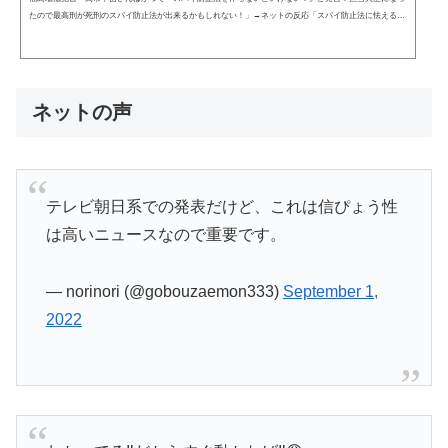
たので最高刑が死刑のスパイ防止法が出来るかもしれない！」→ネットの反応「スパイ防止法に怯える議
員てどうなんだ？」社民党の福島瑞穂党首が過去に「高市早苗議員が過去にスパイ防止法の制定に言及し
たいたことについて、担当大臣になったので最高刑が死刑のスパイ防止法が出来るかもしれないと危惧し
た発言をライブ配信でしたことについて、ネットの反応は、「何が問題なのか？」「スパイ防止法に怯え
る議員てどうなんだ？」などと...
ネットの声
テレビ朝日系での発表だけど、これは信ぴょう性
は高いニュースなので重要です。
— norinori (@gobouzaemon333)
September 1,
2022