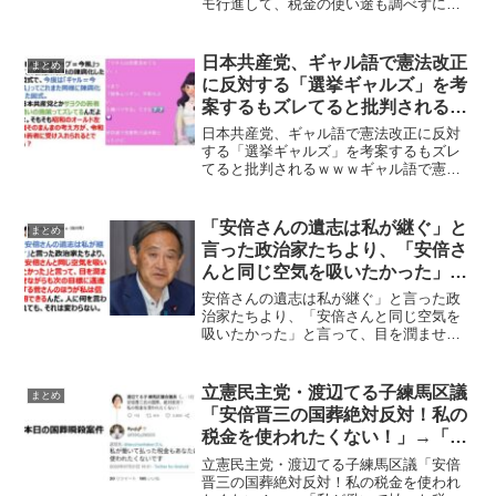
モ行進して、税金の使い途も調べずに
いし下品」
「私たちの血税が！」と言うのは理解で
きないし下品」国葬に反対する方の気持
ちは、「そういう方もいらっしゃるんだ
日本共産党、ギャル語で憲法改正
まとめ
な」と理解するにしても、人の...
に反対する「選挙ギャルズ」を考
案するもズレてると批判されるｗ
ｗｗ
日本共産党、ギャル語で憲法改正に反対
する「選挙ギャルズ」を考案するもズレ
てると批判されるｗｗｗギャル語で憲法
改正に反対する「選挙ギャルズ」を日本
共産党が考案するも、SEALDSと同じよ
うに、左翼の若者狙いの施策は陳腐化し
「安倍さんの遺志は私が継ぐ」と
まとめ
てズレてると批判され...
言った政治家たちより、「安倍さ
んと同じ空気を吸いたかった」と
言って、目を潤ませながらも次の
安倍さんの遺志は私が継ぐ」と言った政
目標に邁進する菅さんのほうが私
治家たちより、「安倍さんと同じ空気を
吸いたかった」と言って、目を潤ませな
は信用できる
がらも次の目標に邁進する菅さんのほう
が私は信用できる「安倍さんの遺志は私
が継ぐ」と言った政治家たちより、「安
立憲民主党・渡辺てる子練馬区議
まとめ
倍さんと同じ空気を吸いた...
「安倍晋三の国葬絶対反対！私の
税金を使われたくない！」→「私
が働いて払った税金もあなたに使
立憲民主党・渡辺てる子練馬区議「安倍
われたくない」と特大ブーメラン
晋三の国葬絶対反対！私の税金を使われ