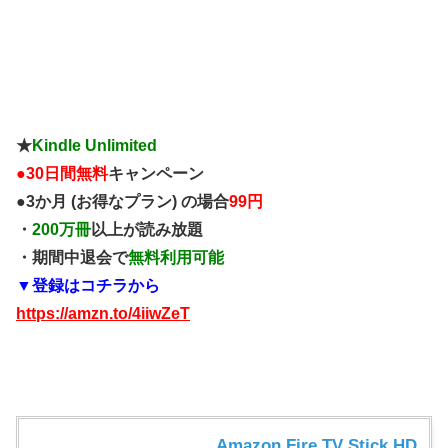
★
Kindle Unlimited
●
30日間無料
キャンペーン
●3か月 (お得なプラン) の場合
99円
・
200万冊
以上が読み放題
・期間中退会で
無料利用可能
▼登録はコチラから
https://amzn.to/4iiwZeT
Amazon Fire TV Stick HD