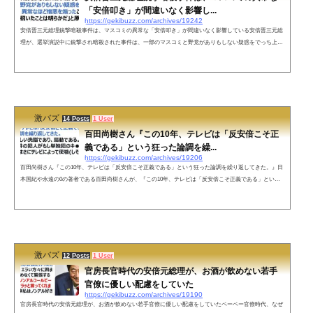
「安倍叩き」が間違いなく影響し...
https://gekibuzz.com/archives/19242
安倍晋三元総理銃撃暗殺事件は、マスコミの異常な「安倍叩き」が間違いなく影響している安倍晋三元総
理が、選挙演説中に銃撃され暗殺された事件は、一部のマスコミと野党がありもしない疑惑をでっち上げ
てまで、異常なほど憎悪を煽ったいわば「安倍叩き」が間違いなく影響しているとジャーナリストの加藤
清隆さんが発言し反響を呼んでいます。「残念でならないのは、これだけ日本のために尽くし世界に貢献
した政治家に対し、一部のマスコミと野党がありもしない疑惑をでっち上げてまで、異常なほど憎悪を煽
ったこと。これが凶行を招い...
激バズ
14 Posts
1 User
百田尚樹さん『この10年、テレビは「反安倍こそ正
義である」という狂った論調を繰...
https://gekibuzz.com/archives/19206
百田尚樹さん『この10年、テレビは「反安倍こそ正義である」という狂った論調を繰り返してきた。』日
本国紀や永遠の0の著者である百田尚樹さんが、『この10年、テレビは「反安倍こそ正義である」という
狂った論調を繰り返してきた。今回の犯人は単独犯諭したら、テレビによって使嗾(しそう)された』とす
る投稿が反響を呼んでいます。この10年、テレビは「反安倍こそ正義である」という狂った論調を繰り返
してきた。これは恐ろしい洗脳であり、扇動である。今回の事件の犯人がもし単独犯のキ●●イとしたら、
彼はまさにテレビによって使嗾...
激バズ
12 Posts
1 User
官房長官時代の安倍元総理が、お酒が飲めない若手
官僚に優しい配慮をしていた
https://gekibuzz.com/archives/19190
官房長官時代の安倍元総理が、お酒が飲めない若手官僚に優しい配慮をしていたペーペー官僚時代、なぜ