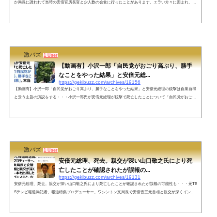
か局長に誘われて当時の安倍官房長官と少人数の会食に行ったことがあります。エラい方々に囲まれ、お
酒が飲めなくて緊張する私に「一緒にノンアルコールビール飲もう」とサラッと言ってくれました。それ
以来私はノンアル好きです。心よりご冥福をお祈りいたします。— Nori Sakamoto +1行 (@noritaya) July
8, 2022 ネットの声はじめまして。私は安倍元総理の支持者でも何でもないのですが、お優しい一面を知る
たびに悲しくて、...
激バズ
1 User
【動画有】小沢一郎「自民党がおごり高ぶり、勝手
なことをやった結果」と安倍元総...
https://gekibuzz.com/archives/19156
【動画有】小沢一郎「自民党がおごり高ぶり、勝手なことをやった結果」と安倍元総理の銃撃は自業自得
と云う主旨の演説をする・・・小沢一郎氏が安倍元総理が銃撃で死亡したことについて「自民党がおごり
高ぶり、勝手なことをやった結果」。本当にこんなこと言ったのか？小沢一郎！— 加藤清隆（文化人放送
局MC） (@jda1BekUDve1ccx) July 8, 2022小沢一郎氏。安倍元総理の銃撃は自業自得と云う主旨の演説。
pic.twitter.com/VEf4hdE5oM— 新党ももくり (@momokuri3jiji) July 8, 2022ネットの声あらぁ。切り取りで
もなかったねぇ。マジ言...
激バズ
1 User
安倍元総理、死去。親交が深い山口敬之氏により死
亡したことが確認されたが誤報の...
https://gekibuzz.com/archives/19131
安倍元総理、死去。親交が深い山口敬之氏により死亡したことが確認されたが誤報の可能性も・・・元TB
Sテレビ報道局記者、報道特集プロデューサー、ワシントン支局長で安倍晋三元首相と親交が深くインタ
ビュー本を出版した山口敬之氏によると、安倍元首相は亡くなったそうです。 pic.twitter.com/gRAo8Tdk2L
— ひろゆき (@hirox246) July 8, 2022自民党幹部によりますと、演説中に銃で撃たれた安倍晋三・元総理大
臣は、治療を受けていた奈良県橿原市内の病院で亡くなりました。67歳でした。https://t.co/cPJHsCMriX#n