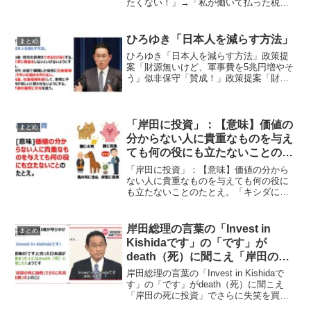
たくない！」→「私が働いて払った税金
もあなたに使われたくない」と特大ブー
メラン立憲民主党所属で、れいわ新選組
からも二度出馬している渡辺てる子練馬
ひろゆき「日本人を減らす方法」
まとめ
区議会議員が「安倍晋三の...
ひろゆき「日本人を減らす方法」政策提
案「財源無いけど、軍事費を5兆円増やそ
う」似非保守「賛成！」政策提案「財源
無いけど、年金を配ろう」似非保守「賛
成！」政策提案「子供が生まれたら1000
万円配ろう」似非保守「財源は？」政策
提案「高校を無償化...
「岸田に投資」：【意味】価値の
まとめ
分からない人に貴重なものを与え
ても何の役にも立たないことのた
とえ。
「岸田に投資」：【意味】価値の分から
ない人に貴重なものを与えても何の役に
も立たないことのたとえ。「キシダに投
資を！」と岸田総理がロンドンの金融街
で演説したことに対して、その意味が投
稿され反響を呼んでいます。 岸田に投資
岸田総理の言葉の「Invest in
まとめ
価値の分からない人に貴...
Kishidaです」の「です」が
death（死）に聞こえ「岸田の死
に投資」でさらに失笑を買う
岸田総理の言葉の「Invest in Kishidaで
す」の「です」がdeath（死）に聞こえ
「岸田の死に投資」でさらに失笑を買う
ロンドンの金融街シティーで講演した時