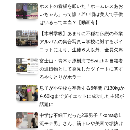
ホストの看板を叩いた「ホームレスあお
いちゃん」って誰？若い頃は美人で子供
はいるって本当？【動画有】
【木村学級】あまりに不穏な伝説の卒業
アルバムの集合写真→学校に対するボイ
コットにより、生徒６人以外、全員欠席
富士山・青木ヶ原樹海でSwitchを自殺者
の遺留物として発見したツイートに関す
るやりとりがホラー
息子が小学校を卒業する6年間で130kgか
ら60kgまでダイエットに成功した主婦が
話題に
中学は不細工だった2軍男子「koma@1
流モテ男」さん、筋トレや美容で垢抜け