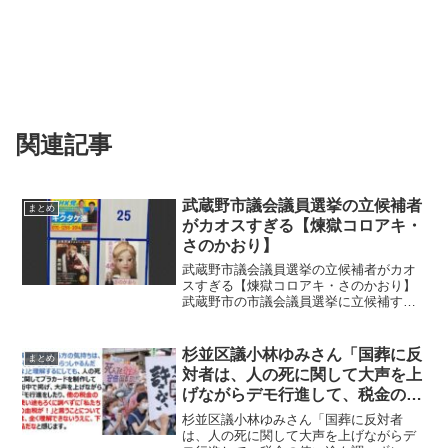
関連記事
武蔵野市議会議員選挙の立候補者
まとめ
がカオスすぎる【煉獄コロアキ・
さのかおり】
武蔵野市議会議員選挙の立候補者がカオ
スすぎる【煉獄コロアキ・さのかおり】
武蔵野市の市議会議員選挙に立候補する
煉獄コロアキ氏や、写真がなぜかCGのさ
のかおり氏など、武蔵野市議会議員選挙
がカオスすぎると話題になっています。
杉並区議小林ゆみさん「国葬に反
まとめ
武蔵野市 pic.tw...
対者は、人の死に関して大声を上
げながらデモ行進して、税金の使
い途もろくに調べずに「私たちの
杉並区議小林ゆみさん「国葬に反対者
血税が！」と言うのは理解できな
は、人の死に関して大声を上げながらデ