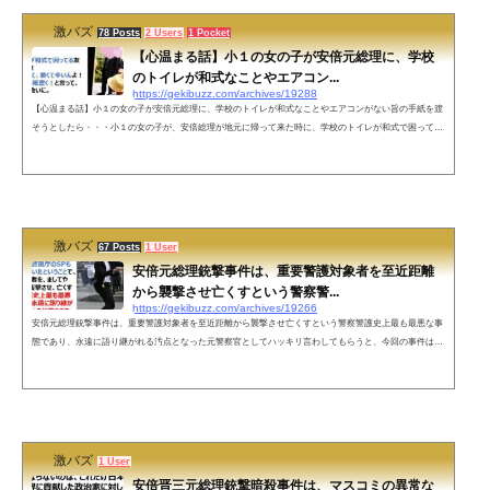
激バズ
78 Posts
2 Users
1 Pocket
【心温まる話】小１の女の子が安倍元総理に、学校
のトイレが和式なことやエアコン...
https://gekibuzz.com/archives/19288
【心温まる話】小１の女の子が安倍元総理に、学校のトイレが和式なことやエアコンがない旨の手紙を渡
そうとしたら・・・小１の女の子が、安倍総理が地元に帰って来た時に、学校のトイレが和式で困ってい
る友達がいることと、エアコンがなくて夏が暑いという旨の手紙を渡そうとしたら・・・ネットの声素敵
なお話で感動しておりますみんなが知らない素敵なお話たくさんあると思います。東北大震災の時まだ議
員だった安倍さんが自分でトラックと支援物資を用意をし自分で運転し東北の方達を励ましに行ったお話
などもご存知ない方もいらっ...
激バズ
67 Posts
1 User
安倍元総理銃撃事件は、重要警護対象者を至近距離
から襲撃させ亡くすという警察警...
https://gekibuzz.com/archives/19266
安倍元総理銃撃事件は、重要警護対象者を至近距離から襲撃させ亡くすという警察警護史上最も最悪な事
態であり、永遠に語り継がれる汚点となった元警察官としてハッキリ言わしてもらうと、今回の事件は奈
良県警だけでなく警視庁のSPも警護に当たっていたということで、重要警護対象者を、ましてや至近距離
から襲撃させ、亡くすという警察警護史上最も最悪な事態であり、永遠に語り継がれる汚点となったのは
言うまでもない(´•ω•｀)— もりこー(´・ω・`) (@morikou0814) July 8, 2022 ネットの声一般人ながら感想を
数十年前の米国で...
激バズ
1 User
安倍晋三元総理銃撃暗殺事件は、マスコミの異常な