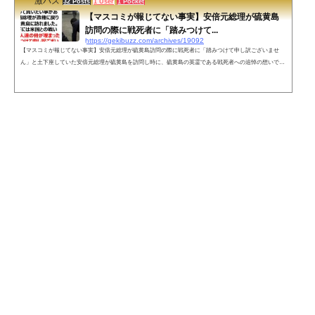
激バズ
32 Posts
1 User
1 Pocket
【マスコミが報じてない事実】安倍元総理が硫黄島
訪問の際に戦死者に「踏みつけて...
https://gekibuzz.com/archives/19092
【マスコミが報じてない事実】安倍元総理が硫黄島訪問の際に戦死者に「踏みつけて申し訳ございませ
ん」と土下座していた安倍元総理が硫黄島を訪問し時に、硫黄島の英霊である戦死者への追悼の想いで土
下座していたことをマスコミは報じていなかったことが話題になっています。「拡散希望」初めて拡散希
望をします。無理にとは言いません。一人でも多くの方に知って貰いたい事があります。安倍総理が政権
に戻り数ヶ月後硫黄島に訪れました。滑走路の下には米国との戦いで戦死した人達の骨が埋まったまま。
「踏みつけて申し訳ございませ...