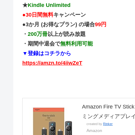
★
Kindle Unlimited
●
30日間無料
キャンペーン
●3か月 (お得なプラン) の場合
99円
・
200万冊
以上が読み放題
・期間中退会で
無料利用可能
▼登録はコチラから
https://amzn.to/4iiwZeT
Amazon Fire TV
ミングメディアプレ
created by
Rinker
Amazon