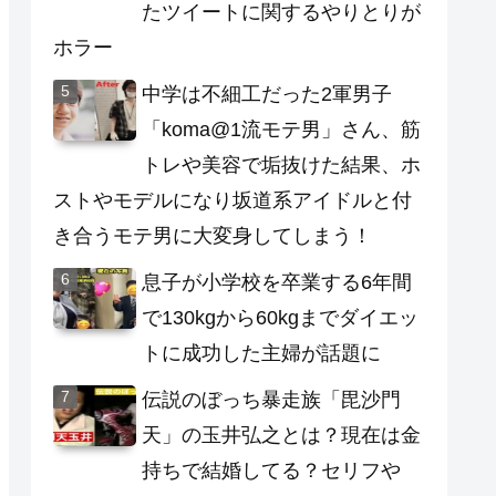
たツイートに関するやりとりが
ホラー
中学は不細工だった2軍男子
「koma@1流モテ男」さん、筋
トレや美容で垢抜けた結果、ホ
ストやモデルになり坂道系アイドルと付
き合うモテ男に大変身してしまう！
息子が小学校を卒業する6年間
で130kgから60kgまでダイエッ
トに成功した主婦が話題に
伝説のぼっち暴走族「毘沙門
天」の玉井弘之とは？現在は金
持ちで結婚してる？セリフや