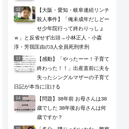
【大阪・愛知・岐阜連続リンチ
殺人事件】「俺未成年だしどー
せ少年院行って終わりっしょ
ｗ」と反省せず出頭→小林正人・小森
淳・芳我匡由の3人全員死刑求刑
【感動】「やったーー！子育て
終わった！！」出産直前に夫を
失ったシングルマザーの子育て
日記が本当に泣ける
【問題】38年前 お母さんは38
歳でした 38年後お母さんは何
歳ですか？