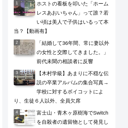
ホストの看板を叩いた「ホーム
レスあおいちゃん」って誰？若
い頃は美人で子供はいるって本
当？【動画有】
「結婚して36年間、常に妻以外
の女性と交際してきました。」
前代未聞の相談者に反響
【木村学級】あまりに不穏な伝
説の卒業アルバムの集合写真→
学校に対するボイコットによ
り、生徒６人以外、全員欠席
富士山・青木ヶ原樹海でSwitch
を自殺者の遺留物として発見し