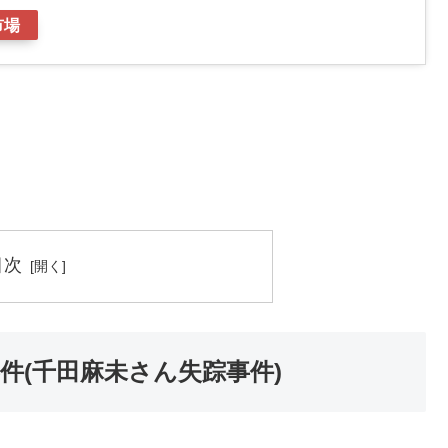
市場
目次
件(千田麻未さん失踪事件)