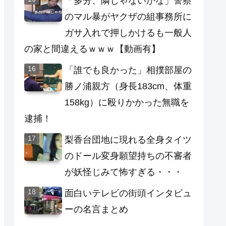
「多分、隣じゃないかな」警察
のマル暴がヤクザの組事務所に
ガサ入れで押しかけるも一般人
の家と間違えるｗｗｗ【動画有】
「誰でも良かった」相撲部屋の
勝ノ浦親方（身長183cm、体重
158kg）に殴りかかった無職を
逮捕！
梨香台団地に現れる全身タイツ
のドール変身願望持ちの不審者
が妖怪じみて怖すぎる・・・
面白いテレビの街頭インタビュ
ーの名言まとめ