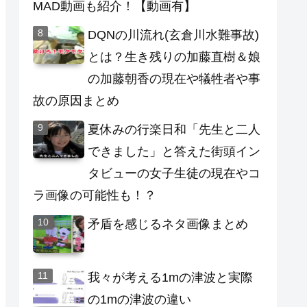
MAD動画も紹介！【動画有】
DQNの川流れ(玄倉川水難事故)
とは？生き残りの加藤直樹＆娘
の加藤朝香の現在や犠牲者や事
故の原因まとめ
夏休みの行楽日和「先生と二人
できました」と答えた街頭イン
タビューの女子生徒の現在やコ
ラ画像の可能性も！？
矛盾を感じるネタ画像まとめ
我々が考える1mの津波と実際
の1mの津波の違い