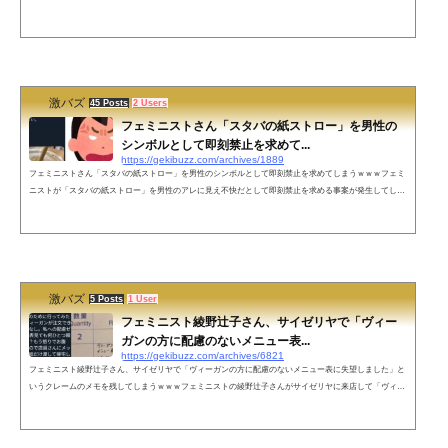
ることであり、痴漢だとする投稿が話題になっています。ネットの声それはため息だよお前に対しての
な！— *take*。°東方好きの人° 。 (@TakeTou0626) March 9, 2022 こんな世の中に息苦しさを感じたんじゃ
ないかなぁ()— ちー/鎖組/4-KACS (@Chi4469) March 9, 2022 pic.twitter.com/yvTLM2FltQ— スパイマナブ
(@nU...
激バズ
45 Posts
2 Users
フェミニストさん「スタバの紙ストロー」を男性の
シンボルとして即刻禁止を求めて...
https://gekibuzz.com/archives/1889
フェミニストさん「スタバの紙ストロー」を男性のシンボルとして即刻禁止を求めてしまうｗｗｗフェミ
ニストが「スタバの紙ストロー」を男性のアレに見え不快だとして即刻禁止を求める事案が発生してしま
いました。「恵方巻き」や「弁当の箸」を男性のシンボルとして捉えてしまう女さんも・・・ネットの反
応頭の中下ネタばっかなんだろうなーフェミの思考は意味不明だけど、紙ストローはマジで廃止して欲し
い飲んでると、プラスチックと違って紙の味がするフェミニストって欲求不満のかたまりなの？ww普通
に生きててそういう発想になっ...
激バズ
5 Posts
1 User
フェミニスト綾野辻子さん、サイゼリヤで「ヴィー
ガンの方に配慮のないメニュー表...
https://gekibuzz.com/archives/6821
フェミニスト綾野辻子さん、サイゼリヤで「ヴィーガンの方に配慮のないメニュー表に失望しました」と
いうクレームのメモを残してしまうｗｗｗフェミニストの綾野辻子さんがサイゼリヤに来店して「ヴィー
ガンの方に配慮内メニュー表に失望しました。もう少し時代の波に敏感になってください」というクレー
ムのメモを残してしまったようですｗｗｗネットの声「私への配慮が無し」ってオメー何様だよ。— 大木
根太郎 (@kontaro_oki) February 12, 2022肉食ってんじゃん。 pic.twitter.com/3CEEgJcdHT— やまとぅー (@