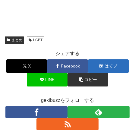
まとめ
LGBT
シェアする
X
Facebook
はてブ
LINE
コピー
gekibuzzをフォローする