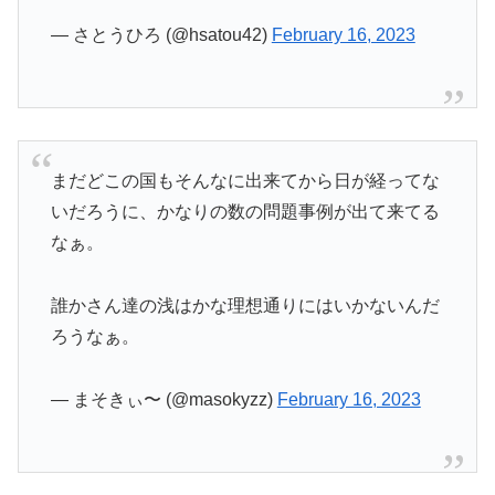
— さとうひろ (@hsatou42)
February 16, 2023
まだどこの国もそんなに出来てから日が経ってな
いだろうに、かなりの数の問題事例が出て来てる
なぁ。
誰かさん達の浅はかな理想通りにはいかないんだ
ろうなぁ。
— まそきぃ〜 (@masokyzz)
February 16, 2023