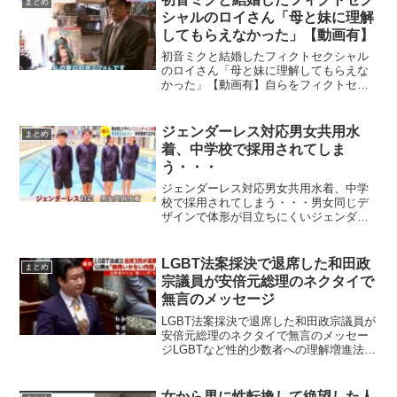
まとめ
シャルのロイさん「母と妹に理解
してもらえなかった」【動画有】
初音ミクと結婚したフィクトセクシャル
のロイさん「母と妹に理解してもらえな
かった」【動画有】自らをフィクトセク
シャルと称するロイさんがが初音ミクと
結婚した後の日常生活や「母と妹に理解
してもらえなかった」と現実を語った動
ジェンダーレス対応男女共用水
まとめ
画が話題になっています。...
着、中学校で採用されてしま
う・・・
ジェンダーレス対応男女共用水着、中学
校で採用されてしまう・・・男女同じデ
ザインで体形が目立ちにくいジェンダー
レス水着が全国の中学校で導入され始め
たようです。もっとダメだろ。
pic.twitter.com/KoUePbP9LW— お侍さん
LGBT法案採決で退席した和田政
まとめ
...
宗議員が安倍元総理のネクタイで
無言のメッセージ
LGBT法案採決で退席した和田政宗議員が
安倍元総理のネクタイで無言のメッセー
ジLGBTなど性的少数者への理解増進法は
１６日午前の参院本会議で、自民、公
明、日本維新の会、国民民主の各党など
の賛成多数で可決、成立しましたが、党
女から男に性転換して絶望した人