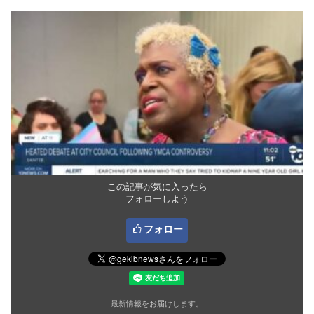
この記事が気に入ったら
フォローしよう
フォロー
最新情報をお届けします。