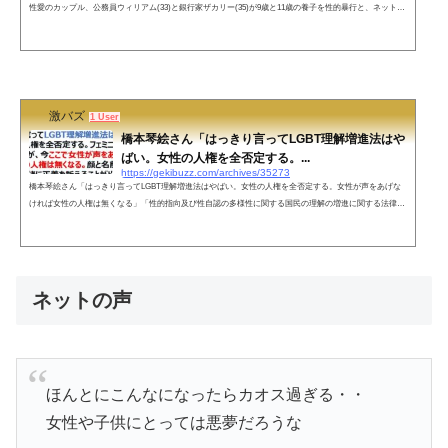
性愛のカップル、公務員ウィリアム(33)と銀行家ザカリー(35)が9歳と11歳の養子を性的暴行と、ネットで
出会った男に売春強要を逮捕されました。有罪なら終身刑9回分の罪とのことです。二人はキリスト教の
養子縁組機関から子供たちを養子にしたそうです。罰当たりってレベルじゃないです pic.twitter.com/Bv2L
DZ9VTt— 滝沢ガレソ🪚 (@takigare3) January 21, 2023 ネットの声養子の子供達の気持ちを考えると辛過ぎ
る…最初は...
激バズ
1 User
橋本琴絵さん「はっきり言ってLGBT理解増進法はや
ばい。女性の人権を全否定する。...
https://gekibuzz.com/archives/35273
橋本琴絵さん「はっきり言ってLGBT理解増進法はやばい。女性の人権を全否定する。女性が声をあげな
ければ女性の人権は無くなる」「性的指向及び性自認の多様性に関する国民の理解の増進に関する法律
案」（「LGBT理解増進法案」について、作家の橋本琴絵さん「はっきり言ってLGBT理解増進法はやば
い。女性の人権を全否定する。女性が声をあげなければ女性の人権は無くなる」とTwitterで発言して反響
を呼んでいます。はっきり言ってLGBT理解増進法はやばい。女性の人権を全否定する。フェミニストで
はないですが、今ここで女性が声をあげ...
ネットの声
ほんとにこんなになったらカオス過ぎる・・
女性や子供にとっては悪夢だろうな