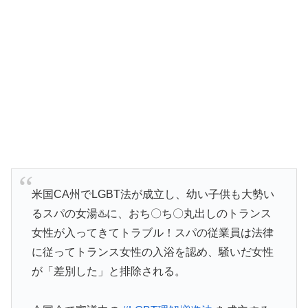
米国CA州でLGBT法が成立し、幼い子供も大勢い
るスパの女湯♨️に、おち〇ち〇丸出しのトランス
女性が入ってきてトラブル！スパの従業員は法律
に従ってトランス女性の入浴を認め、騒いだ女性
が「差別した」と排除される。