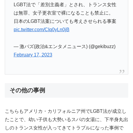
LGBT法で「差別主義者」とされ、トランス女性
は無罪、女子更衣室で裸になることも禁止に。
日本のLGBT法案についても考えさせられる事案
pic.twitter.com/CIq0yLn0jB
— 激バズ(政治&エンタメニュース) (@gekibuzz)
February 17, 2023
その他の事例
こちらもアメリカ・カリフォルニア州でLGBT法が成立し
たことで、幼い子供も大勢いるスパの女湯に、下半身丸出
しのトランス女性が入ってきてトラブルになった事例で