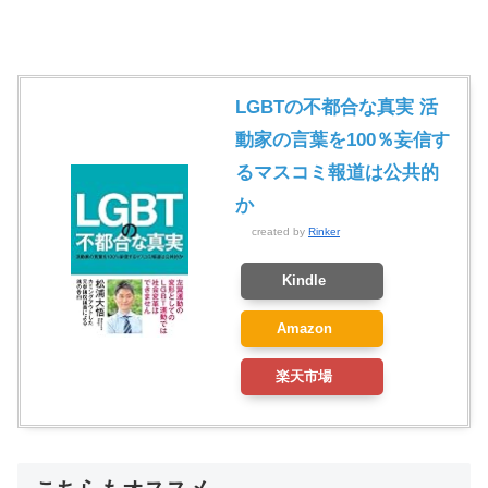
LGBTの不都合な真実 活
動家の言葉を100％妄信す
るマスコミ報道は公共的
か
created by
Rinker
Kindle
Amazon
楽天市場