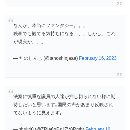
なんか、本当にファンタジー。。。
映画でも観てる気持ちになる、、、しかし、これ
が現実か。。。
— たのしんじ (@tanoshinjaaa)
February 16, 2023
法案に慎重な議員の人達が押し切られない様に期
待したいと思います｡国民の声があまり反映され
てないように見えます｡
— 水仙40 (@ZRia6gPz17V8Rmh)
February 16,