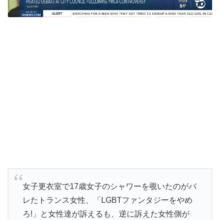
女子更衣室で17歳女子のシャワーを覗いたのがバ
レたトランス女性、「LGBTファンタジーをやめ
ろ!」と女性達が訴えるも、逆に訴えた女性側が