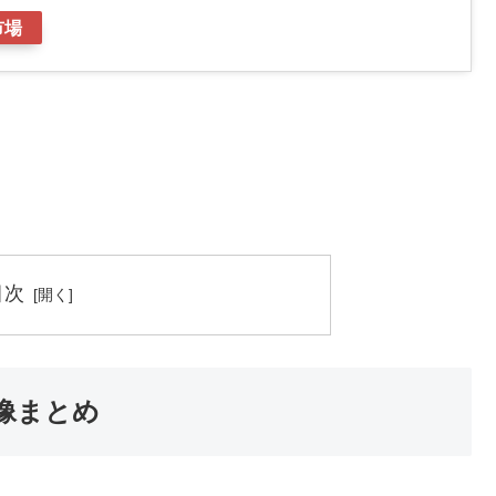
市場
目次
像まとめ