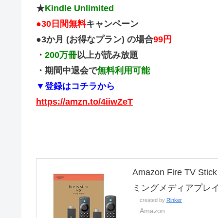
★
Kindle Unlimited
●
30日間無料
キャンペーン
●3か月 (お得なプラン) の場合
99円
・
200万冊
以上が読み放題
・期間中退会で
無料利用可能
▼登録はコチラから
https://amzn.to/4iiwZeT
Amazon Fire TV
ミングメディアプレ
created by
Rinker
Amazon