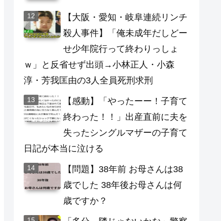
【大阪・愛知・岐阜連続リンチ
殺人事件】「俺未成年だしどー
せ少年院行って終わりっしょ
ｗ」と反省せず出頭→小林正人・小森
淳・芳我匡由の3人全員死刑求刑
【感動】「やったーー！子育て
終わった！！」出産直前に夫を
失ったシングルマザーの子育て
日記が本当に泣ける
【問題】38年前 お母さんは38
歳でした 38年後お母さんは何
歳ですか？