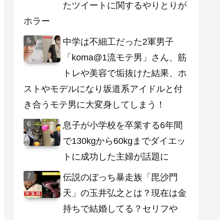
たツイートに関するやりとりが
ホラー
中学は不細工だった2軍男子
「koma@1流モテ男」さん、筋
トレや美容で垢抜けた結果、ホ
ストやモデルになり坂道系アイドルと付
き合うモテ男に大変身してしまう！
息子が小学校を卒業する6年間
で130kgから60kgまでダイエッ
トに成功した主婦が話題に
伝説のぼっち暴走族「毘沙門
天」の玉井弘之とは？現在は金
持ちで結婚してる？セリフや