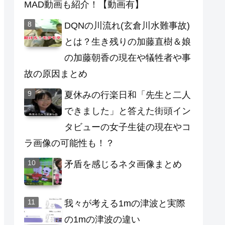
MAD動画も紹介！【動画有】
DQNの川流れ(玄倉川水難事故)
とは？生き残りの加藤直樹＆娘
の加藤朝香の現在や犠牲者や事
故の原因まとめ
夏休みの行楽日和「先生と二人
できました」と答えた街頭イン
タビューの女子生徒の現在やコ
ラ画像の可能性も！？
矛盾を感じるネタ画像まとめ
我々が考える1mの津波と実際
の1mの津波の違い