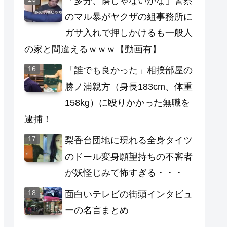
「多分、隣じゃないかな」警察
のマル暴がヤクザの組事務所に
ガサ入れで押しかけるも一般人
の家と間違えるｗｗｗ【動画有】
「誰でも良かった」相撲部屋の
勝ノ浦親方（身長183cm、体重
158kg）に殴りかかった無職を
逮捕！
梨香台団地に現れる全身タイツ
のドール変身願望持ちの不審者
が妖怪じみて怖すぎる・・・
面白いテレビの街頭インタビュ
ーの名言まとめ