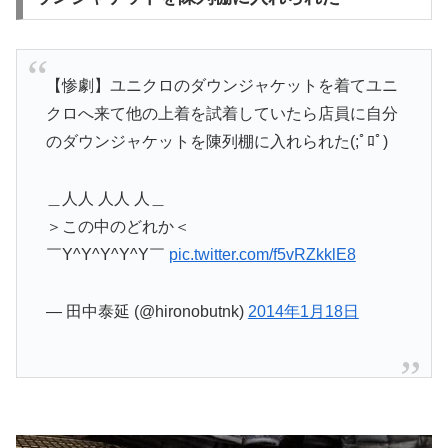
【惨劇】ユニクロのダウンジャケットを着てユニ
クロへ来て他の上着を試着していたら店員に自分
のダウンジャケットを陳列棚に入れられた(;ﾟﾛﾟ)
＿人人 人人 人＿
＞この中のどれか＜
￣Y^Y^Y^Y^Y￣
pic.twitter.com/f5vRZkklE8
— 田中泰延 (@hironobutnk)
2014年1月18日