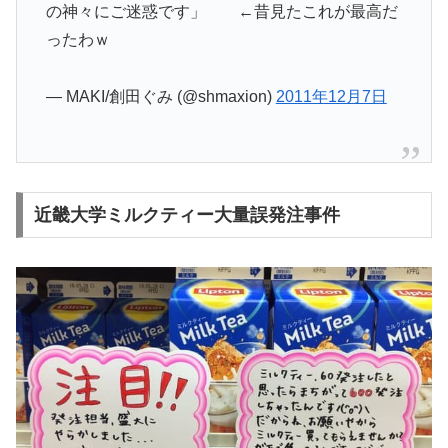
の神々にご迷惑です」 ←昔見たこれが最高だ
ったわｗ
— MAKI/創田ぐみ (@shmaxion)
2011年12月7日
近畿大学ミルクティー大量誤発注事件