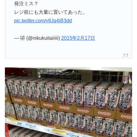
発注ミス？
レジ前にも大量に置いてあった。
pic.twitter.com/y8Jq4iB3dd
— 🤣 (@nikukuitaiiiii)
2015年2月17日