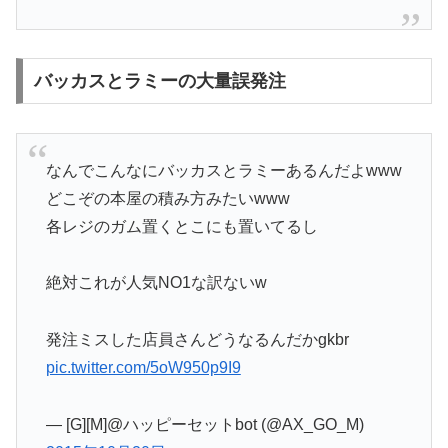
バッカスとラミーの大量誤発注
なんでこんなにバッカスとラミーあるんだよwww
どこぞの本屋の積み方みたいwww
各レジのガム置くとこにも置いてるし
絶対これが人気NO1な訳ないw
発注ミスした店員さんどうなるんだかgkbr
pic.twitter.com/5oW950p9I9
— [G][M]@ハッピーセットbot (@AX_GO_M)