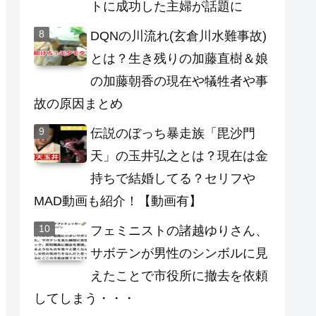
トに成功した主婦が話題に
DQNの川流れ(玄倉川水難事故)
とは？生き残りの加藤直樹＆娘
の加藤朝香の現在や犠牲者や事
故の原因まとめ
伝説のぼっち暴走族「毘沙門
天」の玉井弘之とは？現在は金
持ちで結婚してる？セリフや
MAD動画も紹介！【動画有】
フェミニストの諸越ゆりさん、
サボテンが男性のシンボルに見
えたことで市役所に撤去を依頼
してしまう・・・