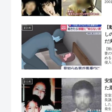
20
【
まとめ
し
だ
【動
妻の
める
侵入
安
まとめ
た
安室
良譲
した
発生