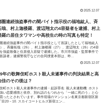
2025.12.07
都圏連続強盗事件の闇バイト指示役の福地紘人、斉
拓哉、村上迦楼羅、渡辺翔太の4容疑者を逮捕、村上
楼羅の居住タワマンや高校生の時の写真も特定！
圏連続強盗事件の闇バイト指示役として首謀したとして福地紘人
6）、斉藤拓哉（26）、村上迦楼羅（27）、渡辺翔太（26）の4容
を強盗致傷と住居侵入容疑で逮捕した。市川市強盗・監禁事件で
首謀者」逮捕警視庁などの合同捜査本部は、昨...
2025.12.07
019年の歌舞伎町ホスト殺人未遂事件の判決結果と高
由佳のその後は？
伎町ホスト殺人未遂事件の逮捕・起訴罪名: 殺人未遂動機: ホスト
強い恋愛感情と依存、別れ話のもつれから「一緒に死のう」と心
図ったとされています。事件現場のマンション名東京都新宿区新
丁目20－10. スカイコートヒルズ新宿エン...