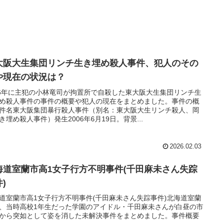
大阪大生集団リンチ生き埋め殺人事件、犯人のその
や現在の状況は？
26年に主犯の小林竜司が拘置所で自殺した東大阪大生集団リンチ生
め殺人事件の事件の概要や犯人の現在をまとめました。事件の概
件名東大阪集団暴行殺人事件（別名：東大阪大生リンチ殺人、岡
き埋め殺人事件）発生2006年6月19日。背景...
2026.02.03
海道室蘭市高1女子行方不明事件(千田麻未さん失踪
)
道室蘭市高1女子行方不明事件(千田麻未さん失踪事件)北海道室蘭
、当時高校1年生だった学園のアイドル・千田麻未さんが白昼の市
から突如として姿を消した未解決事件をまとめました。事件概要