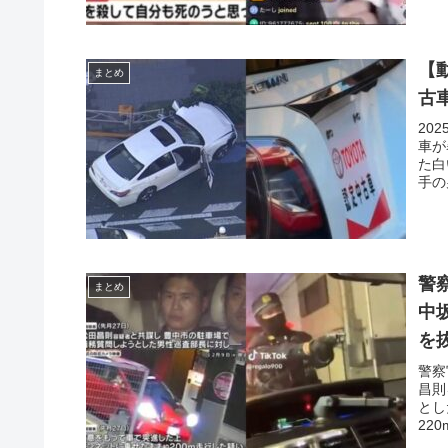
【
まとめ
古
20
車が
た白
手の
警
まとめ
中
を
警察
昌則
とし
22