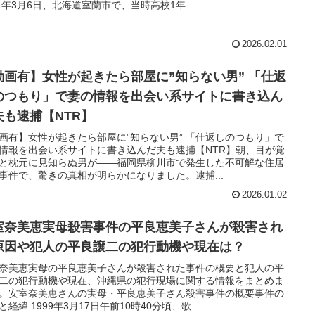
01年3月6日、北海道室蘭市で、当時高校1年...
2026.02.01
動画有】女性が起きたら部屋に”知らない男” 「仕返
のつもり」で妻の情報を出会い系サイトに書き込ん
夫も逮捕【NTR】
画有】女性が起きたら部屋に”知らない男” 「仕返しのつもり」で
情報を出会い系サイトに書き込んだ夫も逮捕【NTR】朝、目が覚
と枕元に見知らぬ男が――福岡県柳川市で発生した不可解な住居
事件で、驚きの真相が明らかになりました。逮捕...
2026.01.02
室奈美恵実母殺害事件の平良恵美子さんが殺害され
原因や犯人の平良譲二の犯行動機や現在は？
奈美恵実母の平良恵美子さんが殺害された事件の概要と犯人の平
二の犯行動機や現在、沖縄県の犯行現場に関する情報をまとめま
。安室奈美恵さんの実母・平良恵美子さん殺害事件の概要事件の
と経緯 1999年3月17日午前10時40分頃、歌...