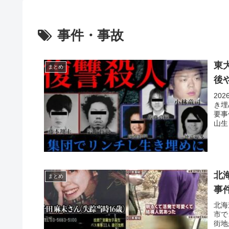
事件・事故
東
まとめ
後
20
き埋
要事
山生
北
まとめ
事件
北海
市で
街地