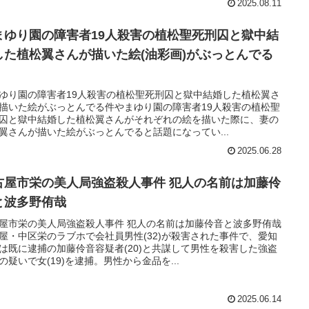
2025.08.11
まゆり園の障害者19人殺害の植松聖死刑囚と獄中結
した植松翼さんが描いた絵(油彩画)がぶっとんでる
ゆり園の障害者19人殺害の植松聖死刑囚と獄中結婚した植松翼さ
描いた絵がぶっとんでる件やまゆり園の障害者19人殺害の植松聖
囚と獄中結婚した植松翼さんがそれぞれの絵を描いた際に、妻の
翼さんが描いた絵がぶっとんでると話題になってい...
2025.06.28
古屋市栄の美人局強盗殺人事件 犯人の名前は加藤伶
と波多野侑哉
屋市栄の美人局強盗殺人事件 犯人の名前は加藤伶音と波多野侑哉
屋・中区栄のラブホで会社員男性(32)が殺害された事件で、愛知
は既に逮捕の加藤伶音容疑者(20)と共謀して男性を殺害した強盗
の疑いで女(19)を逮捕。男性から金品を...
2025.06.14