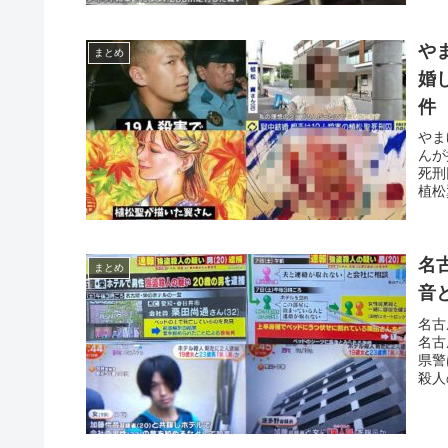
や
まとめ
婚
件
やま
んが
死刑
植松
名
まとめ
音
名古
名古
県警
殺人