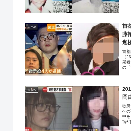
首
まとめ
藤
迦
首都
（2
疑者
の「
2
まとめ
岡
歌舞
への
中を
宿6