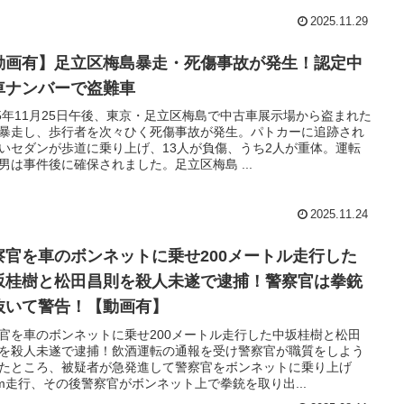
2025.11.29
動画有】足立区梅島暴走・死傷事故が発生！認定中
車ナンバーで盗難車
25年11月25日午後、東京・足立区梅島で中古車展示場から盗まれた
暴走し、歩行者を次々ひく死傷事故が発生。パトカーに追跡され
いセダンが歩道に乗り上げ、13人が負傷、うち2人が重体。運転
男は事件後に確保されました。足立区梅島 ...
2025.11.24
察官を車のボンネットに乗せ200メートル走行した
坂桂樹と松田昌則を殺人未遂で逮捕！警察官は拳銃
抜いて警告！【動画有】
官を車のボンネットに乗せ200メートル走行した中坂桂樹と松田
を殺人未遂で逮捕！飲酒運転の通報を受け警察官が職質をしよう
たところ、被疑者が急発進して警察官をボンネットに乗り上げ
0m走行、その後警察官がボンネット上で拳銃を取り出...