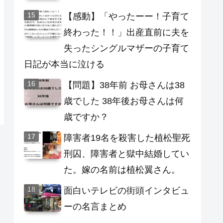
【感動】「やったーー！子育て
終わった！！」出産直前に夫を
失ったシングルマザーの子育て
日記が本当に泣ける
【問題】38年前 お母さんは38
歳でした 38年後お母さんは何
歳ですか？
障害者19名を殺害した植松聖死
刑囚、障害者と獄中結婚してい
た。嫁の名前は植松翼さん。
面白いテレビの街頭インタビュ
ーの名言まとめ