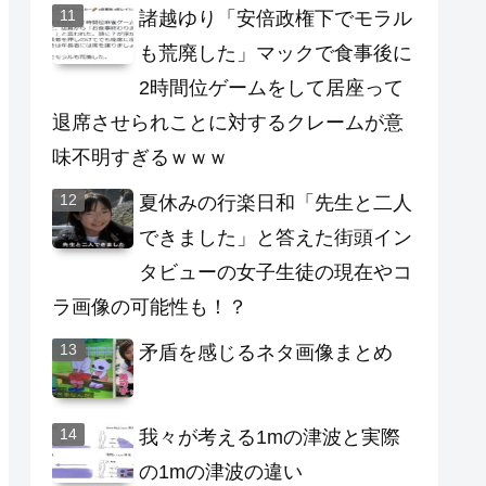
諸越ゆり「安倍政権下でモラル
も荒廃した」マックで食事後に
2時間位ゲームをして居座って
退席させられことに対するクレームが意
味不明すぎるｗｗｗ
夏休みの行楽日和「先生と二人
できました」と答えた街頭イン
タビューの女子生徒の現在やコ
ラ画像の可能性も！？
矛盾を感じるネタ画像まとめ
我々が考える1mの津波と実際
の1mの津波の違い