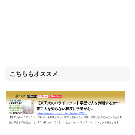
こちらもオススメ
激バズ
4 Posts
1 User
2 Pockets
【東工大のパラドックス】学歴で人を判断するかつ
東工大を知らない程度に学業がお...
https://gekibuzz.com/archives/12885
【東工大のパラドックス】学歴で人を判断するかつ東工大を知らない程度に学業がおろそかな女性を自動
的に弾ける学校名だけで、Fラン扱いされて「合コンしたくない大学」ランキングトップを独走する名門
大学「東京工業大学」ですが、恋愛や婚活では東工大を知らない程度に学業がおろそかな女性を自動的に
弾ける「東工大のパラドックス」という恋愛工学上の理論があると話題になっています。大学紹介「東京