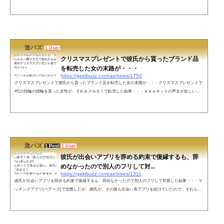
の声年齢偽装してるわこれ— グラムマイモル (@BudouBudouu) January 24, 2022 誰も指摘してないけど2枚
目の画像の「悩んでるうちに無意識で婚姻届に記入した」ってとこ、意味不明すぎるのだがw— カイン
(@kainkainja) January 24, 2022 ３４歳にみえない、、— ぷ (@m69947172) January 24, 2022 40後半に見え
る&md...
激バズ
1 User
クリスマスプレゼントで彼氏から貰ったブランド品
を転売した女の末路が・・・
https://gekibuzz.com/archives/1750
クリスマスプレゼントで彼氏から貰ったブランド品を転売した女の末路が・・・クリスマスプレゼントで
4℃の指輪の指輪を貰った女性が、それをメルカリで転売した結果・・・ｗｗｗネットの声女が欲しいア
クセサリーと男が素敵だと思うアクセサリーって差があるんだと思う。つまり、男が選ぶアクセサリーは
ダサい。だから来年からは、男は、女性のクリスマスに古今亭志ん朝のCDセットをプレゼントすればい
いんだと思う。— ササキクン (@21YOa3AOs1aaESh) December 26, 2019 戦場のメリークリスマスならぬ
修羅場のメリークリスマス— ...
激バズ
1 Post
1 User
彼氏が出会いアプリを辞める約束で復縁するも、辞
めなかったので別人のフリして対...
https://gekibuzz.com/archives/1311
彼氏が出会いアプリを辞める約束で復縁するも、辞めなかったので別人のフリして対面した結果・・・マ
ッチングアプリ(ペアーズ)で交際したが、彼氏が、その後も出会い系アプリを続けていたので、それらを
すべてやめる約束で、復縁と婚約をして、同棲のために退職までした女性。しかし、彼氏は、それにもか
かわらず出会いアプリ（タップル誕生）をやっていて、そこで友人のアカウントを借りた彼女とマッチン
グして、ついに二人は対面する展開に・・・その後、名前を隠して別の女のフリして彼氏に会うも、彼氏
のおびただしい数の余罪が発...