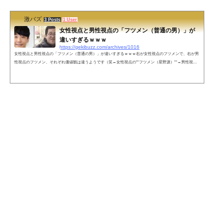
激バズ
3 Posts
1 User
女性視点と男性視点の「フツメン（普通の男）」が
違いすぎるｗｗｗ
https://gekibuzz.com/archives/1016
女性視点と男性視点の「フツメン（普通の男）」が違いすぎるｗｗｗ右が女性視点のフツメンで、右が男
性視点のフツメン、それぞれ価値観は違うようです（笑←女性視点の““フツメン（星野源）““→男性視点
の““フツメン（バキ童）““— 酒カスうさ吉 (@sakekasu_usagi)最近の女は基準バグりすぎ— 酒カスうさ吉
(@sakekasu_usagi)ネットの反応野獣先輩フツメン説 pic.twitter.com/BLPluHrXkj— ヴェノム・ウィリアム
さん (@tomatoSAIKYOJP) January 16, 2021これの女性版も見てみたいなあ。多分、どっちも同じような感
じだよね。— ヘルツ (@Helt...