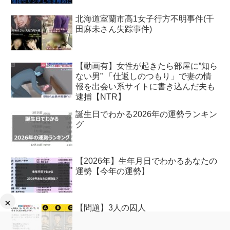
北海道室蘭市高1女子行方不明事件(千
田麻未さん失踪事件)
【動画有】女性が起きたら部屋に”知ら
ない男” 「仕返しのつもり」で妻の情
報を出会い系サイトに書き込んだ夫も
逮捕【NTR】
誕生日でわかる2026年の運勢ランキン
グ
【2026年】生年月日でわかるあなたの
運勢【今年の運勢】
×
【問題】3人の囚人