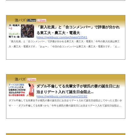
工業大学」「合コンしたくない大学」ランキングトップを独走する名門男子大学である。認知度の低さは
一橋以上だが、大学名を公言す...
激バズ
1 Post
1 User
「新入社員」と「合コンメンバー」で評価が分かれ
る東工大・農工大・電通大
https://gekibuzz.com/archives/10541
「新入社員」と「合コンメンバー」で評価が分かれる東工大・農工大・電通大「今年の新入社員は東工
大・農工大・電通大です」「おぉ〜」「今日の合コンメンバーは東工大・農工大・電通大です」「え
ぇ…」— 日比谷OL (@Aesop0406)ネットの声そりゃ合コンにその３本柱来たらイヤでしょう(*^^*)— ドク
ター・べじぱみゅ (@dr_vegepamyu) March 31, 2022理系はオタクばかりだと思われてるのかな？— ジャッ
カルの日 NOWAR (@TheDayof_Jackal) March 31, 2022知っててくれて、ありがとう......! https://t.co/nQkPcb
383f— ቺ\ｿ/ヵ\ｼﾞ免,許合&#039...
激バズ
1 User
ダブル不倫してる先輩女子が彼氏の妻の誕生日にお
泊まりデート入れて誕生日会阻止...
https://gekibuzz.com/archives/10192
ダブル不倫してる先輩女子が彼氏の妻の誕生日にお泊まりデート入れて誕生日会阻止してやったと思いき
や・・・ダブル不倫してる先輩♀から「今年も彼氏の妻の誕生日にお泊まりデート入れて誕生日会阻止し
てやった」って大変キョトンな報告をいただきましたが、彼氏さんの方が予め全然関係ない日を妻の誕生
日として伝えてあるので今日も平和です😇👐— もうあ看(もうアラ還) (@MO__AKAN) March 26, 2022 ネッ
トの声なんなら自分の誕生日もずらしてる件— ふぅ (@teachermagic1) March 27, 2022 すごい騙し...