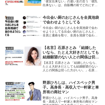
「彼女出来ない」の違い女の言う「彼氏
出来ない」は、自販機の前でどれにする
か悩んでることで、男の言う「彼女出来
ない」は砂漠でオアシスが見つからない
状況という投稿が反響を呼んでいます。
今出会い厨のおじさんを全員池袋
まとめ
女の言う「彼氏出来ない」っ...
で会わせようとしてる
今出会い厨のおじさんを全員池袋で会わ
せようとしてる出会い厨のおじさんと、
全員と連絡を取り、全員を池袋で会わせ
ようとしてるという投稿が面白すぎると
話題になっています。ネットの声出会い
たい方の出合いをセッティングするなん
【名言】石原さとみ 「結婚した
まとめ
て優しい😆✨笑みんな楽し...
いなら、たとえ大好きだとしても
結婚願望のない人との関係は切っ
た方がいい。」
【名言】石原さとみ 「結婚したいなら、
たとえ大好きだとしても結婚願望のない
人との関係は切った方がいい。」石原さ
とみさんが雑誌withで語った 「結婚した
いなら、たとえ大好きだとしても結婚願
望のない人との関係は切った方がいい。
野原ひろしは、ハイスペック男
まとめ
そうしないと次の...
子。高身長・高収入で一軒家と車
所有の商社マン
野原ひろしは、ハイスペック男子。高身
長・高収入で一軒家と車所有の商社マン