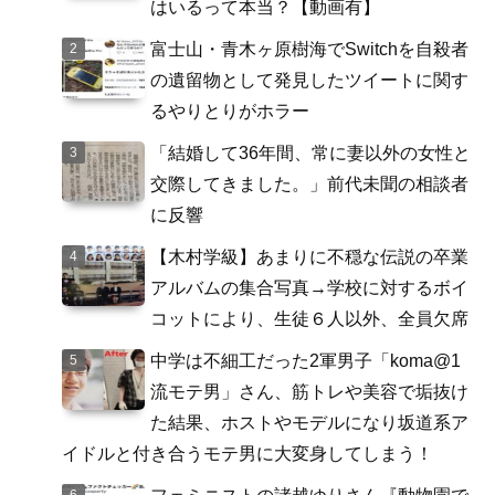
はいるって本当？【動画有】
富士山・青木ヶ原樹海でSwitchを自殺者
の遺留物として発見したツイートに関す
るやりとりがホラー
「結婚して36年間、常に妻以外の女性と
交際してきました。」前代未聞の相談者
に反響
【木村学級】あまりに不穏な伝説の卒業
アルバムの集合写真→学校に対するボイ
コットにより、生徒６人以外、全員欠席
中学は不細工だった2軍男子「koma@1
流モテ男」さん、筋トレや美容で垢抜け
た結果、ホストやモデルになり坂道系ア
イドルと付き合うモテ男に大変身してしまう！