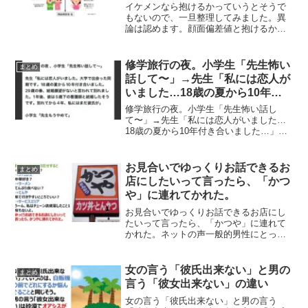
イケメンなら抱けるかっていうとそうで
もないので、一旦整理してみました。異
論は認めます。顔面偏差値と抱けるか否
かを4象限マトリクスの図が反響を呼んで
います。イケメンなら抱けるかっていう
とそうでもないので、一旦整理してみま
修学旅行の夜。小学生「先生怖い
まとめ
した。異論は認めます。...
話して〜」→先生「私には恋人が
いました…18歳の夏から10年付
き合いました…」
修学旅行の夜。小学生「先生怖い話し
て〜」→先生「私には恋人がいました…
18歳の夏から10年付き合いました…」ネ
ットの声「そして10年後、私にはまだ彼
氏が」「もうやめて」— メェ💙💛
(@hikiniku500kg) June 6, 2022...
お見合いでゆっくりお話できるお
まとめ
店にしたいって言ったら、「かつ
や」に連れてかれた。
お見合いでゆっくりお話できるお店にし
たいって言ったら、「かつや」に連れて
かれた。ネットの声一般的男性にとって
は、「女性のカフェ好き」「おはなし好
き」というのが想像の数倍なのです。予
想や理解の範疇を越えています。男は、
女の言う「彼氏出来ない」と男の
まとめ
味と値段が優先です。「味...
言う「彼女出来ない」の違い
女の言う「彼氏出来ない」と男の言う