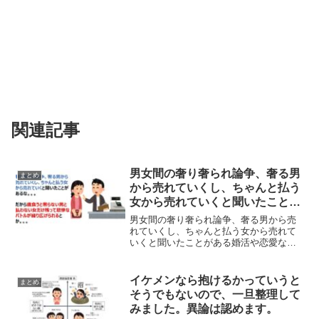
関連記事
男女間の奢り奢られ論争、奢る男
まとめ
から売れていくし、ちゃんと払う
女から売れていくと聞いたことが
ある
男女間の奢り奢られ論争、奢る男から売
れていくし、ちゃんと払う女から売れて
いくと聞いたことがある婚活や恋愛など
において、食事などのお会計を男が奢る
べきとか、ワリカンにされたなどの男女
間の奢り奢られ論争ですが、結局は奢る
イケメンなら抱けるかっていうと
まとめ
男から売れていくし、ちゃ...
そうでもないので、一旦整理して
みました。異論は認めます。