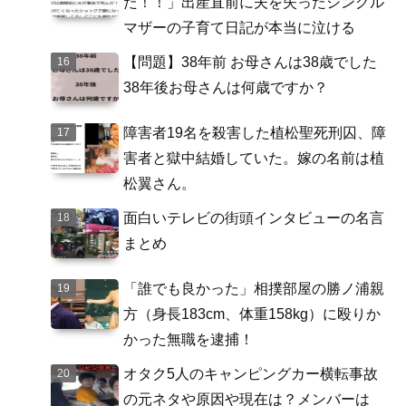
た！！」出産直前に夫を失ったシングル
マザーの子育て日記が本当に泣ける
【問題】38年前 お母さんは38歳でした
38年後お母さんは何歳ですか？
障害者19名を殺害した植松聖死刑囚、障
害者と獄中結婚していた。嫁の名前は植
松翼さん。
面白いテレビの街頭インタビューの名言
まとめ
「誰でも良かった」相撲部屋の勝ノ浦親
方（身長183cm、体重158kg）に殴りか
かった無職を逮捕！
オタク5人のキャンピングカー横転事故
の元ネタや原因や現在は？メンバーは