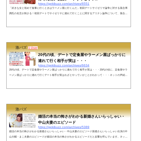
https://gekibuzz.com/archives/6551
「好きな女と初めて食事に行くときはラーメン屋に行くんだ」初回デートサイゼリヤ論争に対する落合博
満氏の名言が刺さる！初回デートでサイゼリヤに連れて行くことに関するアリナシ論争について、落合博
満氏の「女と初めて食事に行くときはラーメン屋に行くんだ」という名言が刺さると話題になっていま
す。ネットの声結婚を意識する相手はまさにこれに限る‼️相手の度量を見れる。苦楽を共に出来ると確信
した時結婚しよう最初に思いっ切りハードルを下げて日高屋、幸楽苑、スガキヤ等にすれば…帰っちゃう
ような気がする&#...
激バズ
1 User
20代の頃、デートで定食屋やラーメン屋ばっかりに
連れて行く相手が実は・・・
https://gekibuzz.com/archives/6634
20代の頃、デートで定食屋やラーメン屋ばっかりに連れて行く相手が実は・・・20代の頃に、定食屋やラ
ーメン屋ばっかりに連れて行くデート相手が実はわざとやっていがことがわかって・・・ネットの声紹介
してくれた男性が友達に「付き合えそう」って話してるの嫌ですよね😅ねこまたさんに伝わるって気付い
てないんかな？— おがっち🎤⛄⚡💪💛 (@saya6v) February 11, 2022コレ系であったのが、私を見て紹介し
て！って言って来た人が居たんだけど、食事行ったら元カノが忘れられない…って恋愛相...
激バズ
婚活の本当の怖さがわかる新婚さんいらっしゃい・
中山夫妻のエピソード
https://gekibuzz.com/archives/5389
婚活の本当の怖さがわかる新婚さんいらっしゃい・中山夫妻のエピソード新婚さんいらっしゃい出演の中
山大輔・まこ夫妻のエピソードが婚活の本当の怖さがわかるエピソードだと反響を呼んでいます。ネット