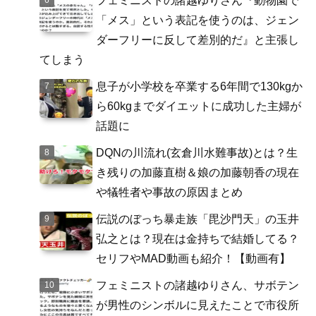
フェミニストの諸越ゆりさん『動物園で
「メス」という表記を使うのは、ジェン
ダーフリーに反して差別的だ』と主張し
てしまう
息子が小学校を卒業する6年間で130kgか
ら60kgまでダイエットに成功した主婦が
話題に
DQNの川流れ(玄倉川水難事故)とは？生
き残りの加藤直樹＆娘の加藤朝香の現在
や犠牲者や事故の原因まとめ
伝説のぼっち暴走族「毘沙門天」の玉井
弘之とは？現在は金持ちで結婚してる？
セリフやMAD動画も紹介！【動画有】
フェミニストの諸越ゆりさん、サボテン
が男性のシンボルに見えたことで市役所