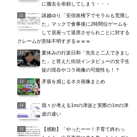
に撤去を依頼してしまう・・・
諸越ゆり「安倍政権下でモラルも荒廃し
た」マックで食事後に2時間位ゲームを
して居座って退席させられことに対する
クレームが意味不明すぎるｗｗｗ
夏休みの行楽日和「先生と二人できまし
た」と答えた街頭インタビューの女子生
徒の現在やコラ画像の可能性も！？
矛盾を感じるネタ画像まとめ
我々が考える1mの津波と実際の1mの津
波の違い
【感動】「やったーー！子育て終わっ