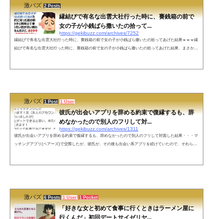
激バズ
2 Posts
縁結びで有名な出雲大社行った時に、賽銭箱の前で
女の子が小銭ばら撒いたの拾って...
https://gekibuzz.com/archives/7252
縁結びで有名な出雲大社行った時に、賽銭箱の前で女の子が小銭ばら撒いたの拾ってあげた結果ｗｗｗ縁
結びで有名な出雲大社行った時に、賽銭箱の前で女の子が小銭ばら撒いたの拾ってあげた結果、まさかの
展開になってしまったようですｗｗｗ縁結びで有名な出雲大社行った時にさ、賽銭箱の前で女の子が小銭
ばら撒いたの拾ってあげたの。そしたら帰りに寄った道の駅でたまたまその子と隣同士で車停めててさ。
お互い目が合い照れながら会釈したんだけど、まさかその子が後に俺の彼女にならないだなんてこの時の
俺はまだ知らなかったんだ&md...
激バズ
1 Post
1 User
彼氏が出会いアプリを辞める約束で復縁するも、辞
めなかったので別人のフリして対...
https://gekibuzz.com/archives/1311
彼氏が出会いアプリを辞める約束で復縁するも、辞めなかったので別人のフリして対面した結果・・・マ
ッチングアプリ(ペアーズ)で交際したが、彼氏が、その後も出会い系アプリを続けていたので、それらを
すべてやめる約束で、復縁と婚約をして、同棲のために退職までした女性。しかし、彼氏は、それにもか
かわらず出会いアプリ（タップル誕生）をやっていて、そこで友人のアカウントを借りた彼女とマッチン
グして、ついに二人は対面する展開に・・・その後、名前を隠して別の女のフリして彼氏に会うも、彼氏
のおびただしい数の余罪が発...
激バズ
6 Posts
1 User
1 Pocket
「好きな女と初めて食事に行くときはラーメン屋に
行くんだ」初回デートサイゼリヤ...