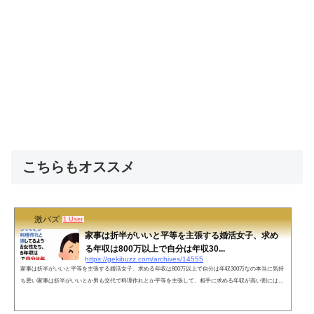
こちらもオススメ
激バズ
1 User
家事は折半がいいと平等を主張する婚活女子、求め
る年収は800万以上で自分は年収30...
https://gekibuzz.com/archives/14555
家事は折半がいいと平等を主張する婚活女子、求める年収は800万以上で自分は年収300万なの本当に気持
ち悪い家事は折半がいいとか男も交代で料理作れとか平等を主張して、相手に求める年収が高い割には、
自分の年収は低いという婚活女性が気持ち悪いという投稿が反響を呼んでいます。家事は折半がいいとか
男も交代で料理作れとか平等を主張してるように見える婚活女性たち、相手に求める年収は800万以上で