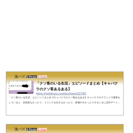
激バズ
5 Posts
1 User
「クソ客のいる生活」エピソードまとめ【キャバク
ラのクソ客あるある】
https://gekibuzz.com/archives/32780
「クソ客のいる生活」エピソードまとめ【キャバクラのクソ客あるある】キャバクラやラウンジで接客を
していると、全然来なかったり、ドリンクを出さなかったり、単価やすかったりするくせに店外デートや
プライベートの交流など要求だけは高い、いわゆるクソ客がいますが、今回は、「クソ客のいる生活」と
いうハッシュタグでクソ客たちのエピソードが投稿されたものをまとめました。2回しか来ないでボトル
も卸さないけど遊ぼうとするクソ客お泊まりしたい＝エッチしたい。って頻繁に言ってくるクソ客自分か
ら言い出した店来る約束ドタキ...
激バズ
4 Posts
1 User