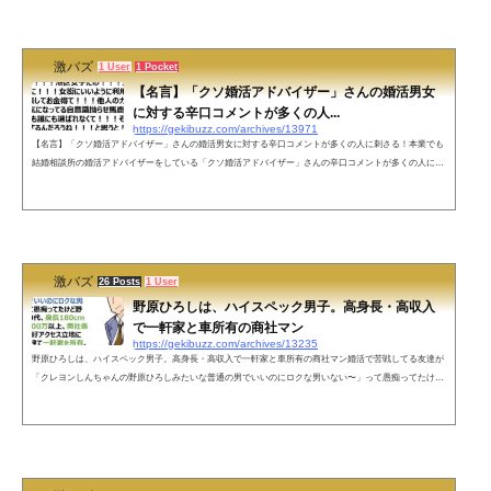
自分は年収300万なの本当に気持ち悪いな。— ギンギン (@ropponginza) May 19, 2022 ネットの声子供は、
今すぐ欲しい、専業主...
激バズ
1 User
1 Pocket
【名言】「クソ婚活アドバイザー」さんの婚活男女
に対する辛口コメントが多くの人...
https://gekibuzz.com/archives/13971
【名言】「クソ婚活アドバイザー」さんの婚活男女に対する辛口コメントが多くの人に刺さる！本業でも
結婚相談所の婚活アドバイザーをしている「クソ婚活アドバイザー」さんの辛口コメントが多くの人に刺
さると反響を呼んでいます。ネットの声クソ婚さんの情熱を見て、ここまで熱心になってくれるならわた
しも結婚相談所のお世話になりたいなと思いました。相談所の方は皆様（情熱的でないにしても）親身に
なっていらっしゃいますか？それとも、ビジネスライクにしている方もいますか？— あるてみしにん (@j
un680) October 7, 201...
激バズ
26 Posts
1 User
野原ひろしは、ハイスペック男子。高身長・高収入
で一軒家と車所有の商社マン
https://gekibuzz.com/archives/13235
野原ひろしは、ハイスペック男子。高身長・高収入で一軒家と車所有の商社マン婚活で苦戦してる友達が
「クレヨンしんちゃんの野原ひろしみたいな普通の男でいいのにロクな男いない〜」って愚痴ってたけど
野原ひろしは30代、身長180cm以上、年収600万以上、商社係長、都心まで好アクセス立地に4DKの二階建
て一軒家を所有、車持ち、愛妻家で子煩悩、紛れもないハイスペ男子です— 限界社不ちゃん (@ggnka___i
cha) May 6, 2022 ネットの声まぁおれは海外の都内タワマン85階住みTOEIC972点早稲田医学部と慶応掛け
持ちしてて身長180kmの...