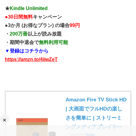
★
Kindle Unlimited
●
30日間無料
キャンペーン
●3か月 (お得なプラン) の場合
99円
・
200万冊
以上が読み放題
・期間中退会で
無料利用可能
▼登録はコチラから
https://amzn.to/4iiwZeT
Amazon Fire TV Stick HD
| 大画面でフルHDの楽し
さを簡単に | ストリーミ
×
ングメディアプレイヤー
created by
Rinker