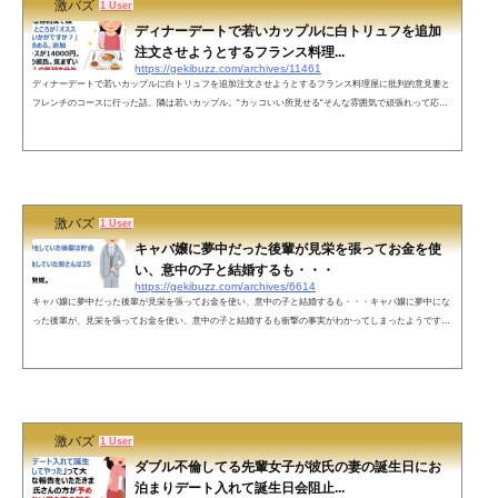
激バズ
1 User
ディナーデートで若いカップルに白トリュフを追加
注文させようとするフランス料理...
https://gekibuzz.com/archives/11461
ディナーデートで若いカップルに白トリュフを追加注文させようとするフランス料理屋に批判的意見妻と
フレンチのコースに行った話。隣は若いカップル。“カッコいい所見せる“そんな雰囲気で頑張れって応
援。ところが｢オススメの白トリュフいかがですか？」と店員が回り始める。追加5000円。コースが14000
円。引きつり笑顔の彼氏。気まずい顔の彼女。２人の気持ち分かるかオーナー。2度とこの店行かん— た
かみ｜2児のパパ経営者 (@takami_seiji) April 12, 2022 ここだけの話。このお店は名古屋市にあるのです
が、食べログ3.22、Goo...
激バズ
1 User
キャバ嬢に夢中だった後輩が見栄を張ってお金を使
い、意中の子と結婚するも・・・
https://gekibuzz.com/archives/6614
キャバ嬢に夢中だった後輩が見栄を張ってお金を使い、意中の子と結婚するも・・・キャバ嬢に夢中にな
った後輩が、見栄を張ってお金を使い、意中の子と結婚するも衝撃の事実がわかってしまったようですｗ
ｗｗキャバ嬢に夢中だった後輩見栄を張ってお金を使い、意中の子と結婚！金持ちのフリをしていた後輩
は貯金ゼロ。25歳のフリをしていた奥さんは35歳。入籍直前に発覚。最近2人目の出産報告を受けてほっ
こり幸せの形は色々。さあ今日も嫁の足揉むか💀— どん💀年収4,000万の奴隷 (@don_dorei) February 10, 2
022 ...
激バズ
1 User
ダブル不倫してる先輩女子が彼氏の妻の誕生日にお
泊まりデート入れて誕生日会阻止...