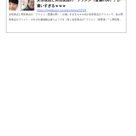
違いすぎるｗｗｗ
https://gekibuzz.com/archives/1016
女性視点と男性視点の「フツメン（普通の男）」が違いすぎるｗｗｗ右が女性視点のフツメンで、右が男
性視点のフツメン、それぞれ価値観は違うようです（笑←女性視点の““フツメン（星野源）““→男性視点
の““フツメン（バキ童）““— 酒カスうさ吉 (@sakekasu_usagi)最近の女は基準バグりすぎ— 酒カスうさ吉
(@sakekasu_usagi)ネットの反応野獣先輩フツメン説 pic.twitter.com/BLPluHrXkj— ヴェノム・ウィリアム
さん (@tomatoSAIKYOJP) January 16, 2021これの女性版も見てみたいなあ。多分、どっちも同じような感
じだよね。— ヘルツ (@Helt...