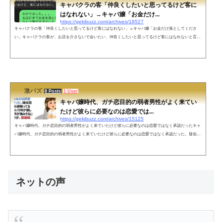
キャバクラの客「仲良くしたいと思ってるけど客に
はなれない」→キャバ嬢「お金だけ...
https://gekibuzz.com/archives/18527
キャバクラの客「仲良くしたいと思ってるけど客にはなれない」→キャバ嬢「お金だけ落としてくださ
い」キャバクラの客が、お店を介さないで会いたい、仲良くしたいと思ってるけど客にはなれないと言っ
たことに対する、キャバ嬢の反応が面白すぎると話題になっています。きのうのハイライト供養します。
ちなみにこのあとは普通に怒られました。 pic.twitter.com/2BFHb1ZGN4— ねねまる (@nenemaruco) July
1, 2022 ネットの声一応お金払ってるし…貴族でもない普通の女の子（みんな美女とは限らない）が、お客
さんに対してキャバなど...
激バズ
8 Posts
1 User
キャバ嬢時代、ガチ恋目的の弱者男性がよく来てい
たけど彼らに必要なのは恋愛では...
https://gekibuzz.com/archives/15125
キャバ嬢時代、ガチ恋目的の弱者男性がよく来ていたけど彼らに必要なのは恋愛ではなく承認だったキャ
バ嬢時代、ガチ恋目的の弱者男性がよく来ていたけど彼らに必要なのは恋愛ではなく承認だった。疑似恋
愛よりも「いつも頑張ってるね、貴方のこういう所が優しいね、こういう所が強みだね」という言葉の方
が、恋愛関係よりも本人に強い影響を及ぼしているのは意外だった。— 9ちゃん🌴🌱 (@ludfvff8uh) May 2
6, 2022 店がお手上げのガチ恋男性も、「貴方とはお店だけの付き合いです。外では会いません」と伝えつ
つ、...
ネットの声