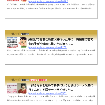
https://gekibuzz.com/archives/10192
ダブル不倫してる先輩女子が彼氏の妻の誕生日にお泊まりデート入れて誕生日会阻止してやったと思いき
や・・・ダブル不倫してる先輩♀から「今年も彼氏の妻の誕生日にお泊まりデート入れて誕生日会阻止し
てやった」って大変キョトンな報告をいただきましたが、彼氏さんの方が予め全然関係ない日を妻の誕生
日として伝えてあるので今日も平和です😇👐— もうあ看(もうアラ還) (@MO__AKAN) March 26, 2022 ネッ
トの声なんなら自分の誕生日もずらしてる件— ふぅ (@teachermagic1) March 27, 2022 すごい騙し...
激バズ
2 Posts
縁結びで有名な出雲大社行った時に、賽銭箱の前で
女の子が小銭ばら撒いたの拾って...
https://gekibuzz.com/archives/7252
縁結びで有名な出雲大社行った時に、賽銭箱の前で女の子が小銭ばら撒いたの拾ってあげた結果ｗｗｗ縁
結びで有名な出雲大社行った時に、賽銭箱の前で女の子が小銭ばら撒いたの拾ってあげた結果、まさかの
展開になってしまったようですｗｗｗ縁結びで有名な出雲大社行った時にさ、賽銭箱の前で女の子が小銭
ばら撒いたの拾ってあげたの。そしたら帰りに寄った道の駅でたまたまその子と隣同士で車停めててさ。
お互い目が合い照れながら会釈したんだけど、まさかその子が後に俺の彼女にならないだなんてこの時の
俺はまだ知らなかったんだ&md...
激バズ
6 Posts
1 User
1 Pocket
「好きな女と初めて食事に行くときはラーメン屋に
行くんだ」初回デートサイゼリヤ...
https://gekibuzz.com/archives/6551
「好きな女と初めて食事に行くときはラーメン屋に行くんだ」初回デートサイゼリヤ論争に対する落合博
満氏の名言が刺さる！初回デートでサイゼリヤに連れて行くことに関するアリナシ論争について、落合博
満氏の「女と初めて食事に行くときはラーメン屋に行くんだ」という名言が刺さると話題になっていま