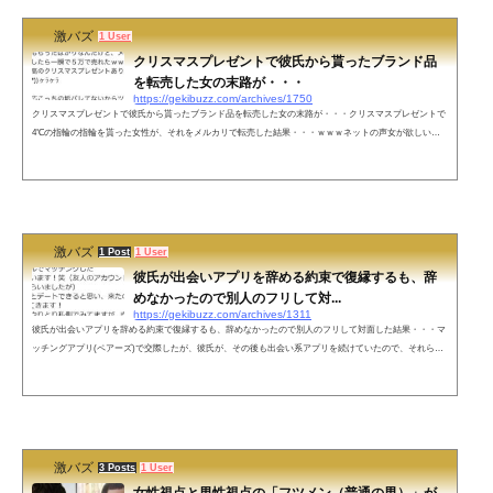
激バズ
1 User
クリスマスプレゼントで彼氏から貰ったブランド品
を転売した女の末路が・・・
https://gekibuzz.com/archives/1750
クリスマスプレゼントで彼氏から貰ったブランド品を転売した女の末路が・・・クリスマスプレゼントで
4℃の指輪の指輪を貰った女性が、それをメルカリで転売した結果・・・ｗｗｗネットの声女が欲しいア
クセサリーと男が素敵だと思うアクセサリーって差があるんだと思う。つまり、男が選ぶアクセサリーは
ダサい。だから来年からは、男は、女性のクリスマスに古今亭志ん朝のCDセットをプレゼントすればい
いんだと思う。— ササキクン (@21YOa3AOs1aaESh) December 26, 2019 戦場のメリークリスマスならぬ
修羅場のメリークリスマス— ...
激バズ
1 Post
1 User
彼氏が出会いアプリを辞める約束で復縁するも、辞
めなかったので別人のフリして対...
https://gekibuzz.com/archives/1311
彼氏が出会いアプリを辞める約束で復縁するも、辞めなかったので別人のフリして対面した結果・・・マ
ッチングアプリ(ペアーズ)で交際したが、彼氏が、その後も出会い系アプリを続けていたので、それらを
すべてやめる約束で、復縁と婚約をして、同棲のために退職までした女性。しかし、彼氏は、それにもか
かわらず出会いアプリ（タップル誕生）をやっていて、そこで友人のアカウントを借りた彼女とマッチン
グして、ついに二人は対面する展開に・・・その後、名前を隠して別の女のフリして彼氏に会うも、彼氏
のおびただしい数の余罪が発...
激バズ
3 Posts
1 User
女性視点と男性視点の「フツメン（普通の男）」が