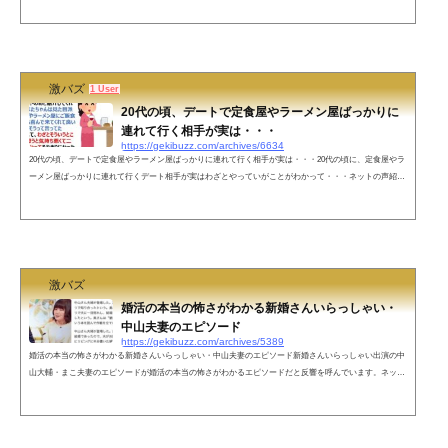
す。ネットの声結婚を意識する相手はまさにこれに限る‼️相手の度量を見れる。苦楽を共に出来ると確信
した時結婚しよう最初に思いっ切りハードルを下げて日高屋、幸楽苑、スガキヤ等にすれば…帰っちゃう
ような気がする&#...
激バズ
1 User
20代の頃、デートで定食屋やラーメン屋ばっかりに
連れて行く相手が実は・・・
https://gekibuzz.com/archives/6634
20代の頃、デートで定食屋やラーメン屋ばっかりに連れて行く相手が実は・・・20代の頃に、定食屋やラ
ーメン屋ばっかりに連れて行くデート相手が実はわざとやっていがことがわかって・・・ネットの声紹介
してくれた男性が友達に「付き合えそう」って話してるの嫌ですよね😅ねこまたさんに伝わるって気付い
てないんかな？— おがっち🎤⛄⚡💪💛 (@saya6v) February 11, 2022コレ系であったのが、私を見て紹介し
て！って言って来た人が居たんだけど、食事行ったら元カノが忘れられない…って恋愛相...
激バズ
婚活の本当の怖さがわかる新婚さんいらっしゃい・
中山夫妻のエピソード
https://gekibuzz.com/archives/5389
婚活の本当の怖さがわかる新婚さんいらっしゃい・中山夫妻のエピソード新婚さんいらっしゃい出演の中
山大輔・まこ夫妻のエピソードが婚活の本当の怖さがわかるエピソードだと反響を呼んでいます。ネット
の声年齢偽装してるわこれ— グラムマイモル (@BudouBudouu) January 24, 2022 誰も指摘してないけど2枚
目の画像の「悩んでるうちに無意識で婚姻届に記入した」ってとこ、意味不明すぎるのだがw— カイン
(@kainkainja) January 24, 2022 ３４歳にみえない、、— ぷ (@m69947172) January 24, 2022 40後半に見え
る&md...