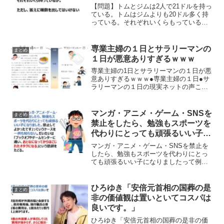
れいくらもっているでしょう？
【問題】トムとジムは2人で21ドルを持っ
ている。トムはジムよりも20ドル多く持
っている。それぞれいくらもっているで
しょう？「トムとジムは2人で21ドルを持
っている。トムはジムよりも20ドル多く
持っている。それぞれいくらもっている
専業主婦の１日とサラリーマンの
まとめ
でしょう？」...
１日が悪意ありすぎるｗｗｗ
専業主婦の1日とサラリーマンの１日が悪
意ありすぎるｗｗｗ●専業主婦の１日●サ
ラリーマンの１日の現実ネットの声これ
逆バージョンも見たい。作れるはず笑作
った方が居ましたので置いておきます。
どっちも可愛いですよね笑これらを合わ
マンガ・アニメ・ゲーム・SNSを
まとめ
せると平和になります...
禁止をしたら、勉強もスポーツを
代わりにとっても頑張るいい子に
なりましたって例を一例も知らな
マンガ・アニメ・ゲーム・SNSを禁止を
い
したら、勉強もスポーツを代わりにとっ
ても頑張るいい子になりましたって例を
一例も知らないマンガ・アニメ・ゲー
ム・SNSを禁止をしたら、勉強もスポー
ツを代わりに頑張る良い子になるかとい
ひろゆき「安倍元首相の国葬の是
まとめ
う点について言及した投...
非の価値観は置いといてコスパは
良いです。」
ひろゆき「安倍元首相の国葬の是非の価