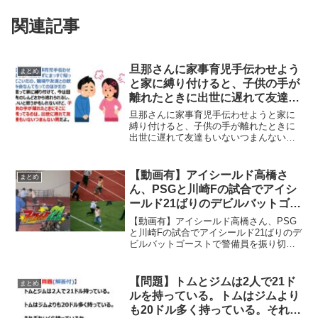
関連記事
旦那さんに家事育児手伝わせよう
まとめ
と家に縛り付けると、子供の手が
離れたときに出世に遅れて友達も
いないつまんない男になる
旦那さんに家事育児手伝わせようと家に
縛り付けると、子供の手が離れたときに
出世に遅れて友達もいないつまんない男
になるネットの声確かにそんな理解の無
い嫁さんには冷めそうです—
TannhäuserGate (@Tannhuser777) Aug...
【動画有】アイシールド高橋さ
まとめ
ん、PSGと川崎Fの試合でアイシ
ールド21ばりのデビルバットゴー
ストで警備員を振り切りピッチ乱
【動画有】アイシールド高橋さん、PSG
入を成し遂げるｗｗｗ
と川崎Fの試合でアイシールド21ばりのデ
ビルバットゴーストで警備員を振り切り
ピッチ乱入を成し遂げるｗｗｗ２０日に
国立競技場で行われたフランス１部パ
リ・サンジェルマン（PSG）とＪ１川崎
【問題】トムとジムは2人で21ド
まとめ
フロンターレの試合...
ルを持っている。トムはジムより
も20ドル多く持っている。それぞ