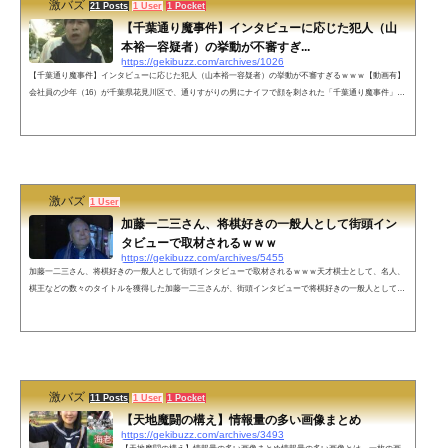
激バズ
21 Posts
1 User
1 Pocket
【千葉通り魔事件】インタビューに応じた犯人（山
本裕一容疑者）の挙動が不審すぎ...
https://gekibuzz.com/archives/1026
【千葉通り魔事件】インタビューに応じた犯人（山本裕一容疑者）の挙動が不審すぎるｗｗｗ【動画有】
会社員の少年（16）が千葉県花見川区で、通りすがりの男にナイフで顔を刺された「千葉通り魔事件」
で、周辺の住民としてインタビューに応じた山本裕一容疑者がいかにも不審者すぎる動画が話題になって
います。9日、千葉市で16歳の少年が男にいきなり刃物で刺されて重傷を負った事件で、警察は、出頭し
てきた45歳の男を逮捕しました。 逮捕された男は、犯行現場の目の前に住んでいました。殺人未遂の疑
いで逮捕されたのは、事件のあっ...
激バズ
1 User
加藤一二三さん、将棋好きの一般人として街頭イン
タビューで取材されるｗｗｗ
https://gekibuzz.com/archives/5455
加藤一二三さん、将棋好きの一般人として街頭インタビューで取材されるｗｗｗ天才棋士として、名人、
棋王などの数々のタイトルを獲得した加藤一二三さんが、街頭インタビューで将棋好きの一般人として取
材されてしまったようですｗｗｗ俺の直感だけどこのおじいちゃんめっちゃ将棋強いと思うよ pic.twitter.c
om/uJRe6U94js— DAKKI (@0322_dakki) June 2, 2021 ネットの反応慣れてますね…。よくテレビに映る機
会があったんでしょうねぇー(すっとぼけ)— DAKKI (@0322_dakki) June 2, 2021 直感だけど、マンション
でネコに餌...
激バズ
11 Posts
1 User
1 Pocket
【天地魔闘の構え】情報量の多い画像まとめ
https://gekibuzz.com/archives/3493