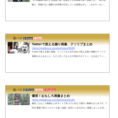
【天地魔闘の構え】情報量の多い画像まとめ情報量の多い画像とは、一枚の画
像に、関係のない複数の出来事が共存している状態を示し、これがナンセンス
な面白さを呼び起こしていることから、「情報量の多い画像」インターネット
ミーム的な感じで広がったものです。今回はそんな情報量の多い画像をまとめ
てみました。寝てる男の周りにいるスイカを持つ男、ギターを持つ男、銃を持
つ男おじいちゃんと横転した車とその後ろにいる赤いローブの女性まさにアメ
リカン！！オーストラリア在住。インド人もびっくり！ウェディングドレス姿
でタバ...
激バズ
4 Posts
1 User
Twitterで使える煽り画像、クソリプまとめ
https://gekibuzz.com/archives/5680
Twitterで使える煽り画像、クソリプまとめTwitterで使える煽り画像やクソリプ
画像をまとめました。などと言っております同志サオーリン、なるほどリング
送りだITのベニーワイズ「その画像もらってくね。あといらないと思うけど風
船いる？」ちょｗお前のツイート伸びすぎｗ有名人じゃんｗ通知止まらんｗニ
ート君(24・男性)「働いたら負けかなと思ってる」霊帝（横山光輝三国志）「と
てもつらい」関口愛美さん「(女性専用車両について)私は特に、どこでもいいで
す」●18歳時点●26歳時点柳沢慎吾「あばよ」でも幸せならOKです(眞子さま婚
約...
激バズ
39 Posts
1 User
2 Pockets
爆笑！おもしろ画像まとめ
https://gekibuzz.com/archives/2191
爆笑！おもしろ画像まとめネットで見つけた笑えて面白い画像のまとめです。Y
ESか農家で答えてステーキ食べ放題：好評につき仕方なく再開しましたお寺の
掲示板「NO先祖 NO LIFE」「ここは男性用です。今だけ男の独自ルール適用も
ご遠慮ください」冷やし中華炒めました「食物連鎖＠北極」のぬいぐるみアナ