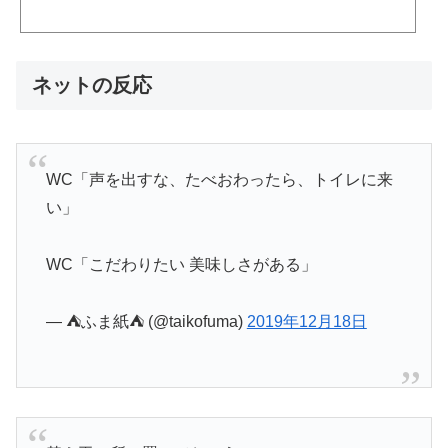
輪もう一生抜けないんだろうなウーバーイーツの店名「ゼロカロリー」デブパレードのメンバーデブパレ
ード時代に散々言ってたな「ミートボール」「おふとり様」「エリート」「100キロ以下はガリ」「GOD
S & DEATH（ごっつあんです）」「脂肪遊戯」「霜降り」「スタジオデブリ」「ヘヴィメタ（ヘビーメタ
ボの意）」「母ひとり子ぶと...
ネットの反応
WC「声を出すな、たべおわったら、トイレに来
い」
WC「こだわりたい 美味しさがある」
— ⛺ふま紙⛺ (@taikofuma)
2019年12月18日