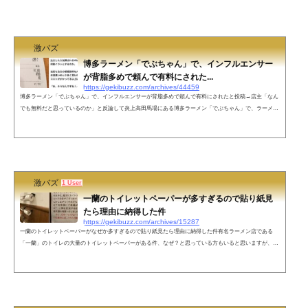
激バズ
博多ラーメン「でぶちゃん」で、インフルエンサー
が背脂多めで頼んで有料にされた...
https://gekibuzz.com/archives/44459
博多ラーメン「でぶちゃん」で、インフルエンサーが背脂多めで頼んで有料にされたと投稿→店主「なん
でも無料だと思っているのか」と反論して炎上高田馬場にある博多ラーメン「でぶちゃん」で、ラーメン
インフルエンサーが背脂多めで頼んでお会計するときに、追加料金を取られたと投稿すると、その後店主
側が「なんでも無料だと思っているのか」と反論して炎上、賛否両論の議論を呼んでいます。事の発端
は、ラーメン好きとして1.5万人以上のフォロワーを誇るあるインフルエンサーの投稿。とあるラーメン店
を訪れた際、「背脂多めにでき...
激バズ
1 User
一蘭のトイレットペーパーが多すぎるので貼り紙見
たら理由に納得した件
https://gekibuzz.com/archives/15287
一蘭のトイレットペーパーがなぜか多すぎるので貼り紙見たら理由に納得した件有名ラーメン店である
「一蘭」のトイレの大量のトイレットペーパーがある件、なぜ？と思っている方もいると思いますが、貼
り紙に書いてある理由を見たら納得できるものだったようです。ネットの声この紙破ると中にトイレット
ペーパー入ってますよ笑自分が出くわしたラーメン屋のトイレもやばかったですw 1時間おきに貼ってる
可能性が微レ存こちらもラーメン屋さんのトイレですとあるラーメン屋番号付きもありました こちらもオ
ススメ