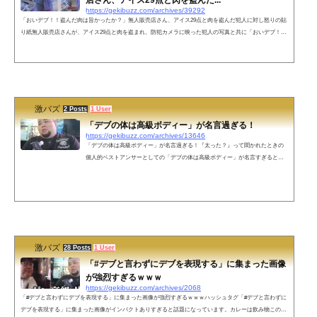
https://gekibuzz.com/archives/39292
「おいデブ！！盗んだ肉は旨かったか？」無人販売店さん、アイス29点と肉を盗んだ犯人に対し怒りの貼
り紙無人販売店さんが、アイス29点と肉を盗まれ、防犯カメラに映った犯人の写真と共に「おいデブ！！
盗んだ肉は旨かったか？」という貼り紙を掲載して話題になっています。「盗んだ肉は旨かったか？」
無人販売店さん、アイス29点と肉12点を盗んだ男に対し怒りの貼り紙、この貼り紙はアウト？セーフ？ pi
c.twitter.com/zIO9CfHlLd— 激バズ2nd (@nethistorybot) May 30, 2023 ネットの声もっと鮮明な画像が欲しい
な防犯カメラっ...
激バズ
2 Posts
1 User
「デブの体は高級ボディー」が名言過ぎる！
https://gekibuzz.com/archives/13646
「デブの体は高級ボディー」が名言過ぎる！『太った？』って聞かれたときの
個人的ベストアンサーとしての「デブの体は高級ボディー」が名言すぎると反
響を呼んでいます。『太った？』って聞かれたときの個人的ベストアンサー pic.
twitter.com/68pgof5m02— さあや (@ksrpkirai) May 9, 2022ネットの声もうちょっ
と肥えさせたらA4ランクは行くからもうちょっと待とう— こりすこ🇺🇦 (@Kori
suko_FGO) May 10, 2022糖尿病ギリギリの知り合いも同じことを言っておりま
した。「金かけて(美味しいものを食べて)太ったのに、痩せ...
激バズ
28 Posts
1 User
「#デブと言わずにデブを表現する」に集まった画像
が強烈すぎるｗｗｗ
https://gekibuzz.com/archives/2068
「#デブと言わずにデブを表現する」に集まった画像が強烈すぎるｗｗｗハッシュタグ「#デブと言わずに
デブを表現する」に集まった画像がインパクトありすぎると話題になっています。カレーは飲み物この指