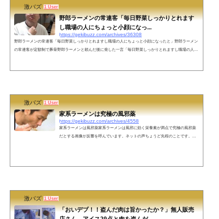
激バズ
1 User
野郎ラーメンの常連客「毎日野菜しっかりとれます
し職場の人にちょっと小顔になっ...
https://gekibuzz.com/archives/36308
野郎ラーメンの常連客「毎日野菜しっかりとれますし職場の人にちょっと小顔になったと」野郎ラーメン
の常連客が定額制で豚骨野郎ラーメンと頼んだ後に発した一言「毎日野菜しっかりとれますし職場の人に
ちょっと小顔になったと」が話題なっています。ネットの声職場の人よ…気のせいだ😅— たま (@0tu38z3
r18y2f2c) March 17, 2023 「豚骨野郎のお客様ー？」「豚野郎のお客様ー？」— 翔鶴 (@futinkansyokaku) M
arch 17, 2023 これかな pic.twitter.com/yJ6EJ7qeP4— プーちょん (@Taotatu553) March 17, 2023 こ...
激バズ
1 User
家系ラーメンは究極の風邪薬
https://gekibuzz.com/archives/4558
家系ラーメンは風邪薬家系ラーメンは風邪に効く栄養素が満点で究極の風邪薬
だとする画像が反響を呼んでいます。ネットの声ちょうど先程のことです。風
邪気味の中、家系ラーメンが食べたいと思っていたのですが、風邪気味だしダ
イエット中だからと我慢した矢先、こちらの呟きを拝読させて頂きました。折
角、誘惑に打ち勝ったというのに、酷い仕打ちです。許せません。覚悟してく
ださい。私が平成を終わらせます。— たろ (@taro523_taro) January 14, 2022
「吉村家」っていうラーメン屋から始まったラーメンの種類で、ここで働い...
激バズ
1 User
「おいデブ！！盗んだ肉は旨かったか？」無人販売
店さん、アイス29点と肉を盗んだ...