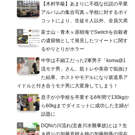
【木村学級】あまりに不穏な伝説の卒業
アルバムの集合写真→学校に対するボイ
コットにより、生徒６人以外、全員欠席
富士山・青木ヶ原樹海でSwitchを自殺者
の遺留物として発見したツイートに関す
るやりとりがホラー
中学は不細工だった2軍男子「koma@1
流モテ男」さん、筋トレや美容で垢抜け
た結果、ホストやモデルになり坂道系ア
イドルと付き合うモテ男に大変身してしまう！
息子が小学校を卒業する6年間で130kgか
ら60kgまでダイエットに成功した主婦が
話題に
DQNの川流れ(玄倉川水難事故)とは？生
き残りの加藤直樹＆娘の加藤朝香の現在