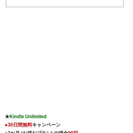
ウンサーの大事な部分が台風マークに中古ウェディングドレス100円（着たまま
帰る人限定・男性もOK）滝沢秀明？朝青龍どっち？古着屋に売ってたセブンイ
レブンの制服天気予報がエロ当店の魚はすべて、死ぬまで生きてました犯罪の
プロ...
★
Kindle Unlimited
●
30日間無料
キャンペーン