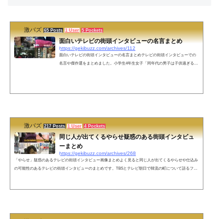
激バズ
65 Posts
1 User
5 Pockets
面白いテレビの街頭インタビューの名言まとめ
https://gekibuzz.com/archives/112
面白いテレビの街頭インタビューの名言まとめテレビの街頭インタビューでの
名言や傑作選をまとめました。小学生4年生女子「同年代の男子は子供過ぎるか
らみんな高校生や大学生と付き合ってる」ラオウ葬儀「私ぶっちゃけ今日ノリ
で来たんで」米サッカー協会「10歳以下はヘディング禁止」→三浦知良「4歳か
らヘディングしている僕はどうなるんですか？」海水浴客「梅雨明けてないじ
ゃないすか!」オリックス糸井：「キャプテンマークに重みは感じますか？」→
「結構軽い素材なんで」震災モニュメントのマンホール「あまり残したくはな
い」恣...
激バズ
217 Posts
1 User
4 Pockets
同じ人が出てくるやらせ疑惑のある街頭インタビュ
ーまとめ
https://gekibuzz.com/archives/268
「やらせ」疑惑のあるテレビの街頭インタビュー画像まとめよく見ると同じ人が出てくるやらせや仕込み
の可能性のあるテレビの街頭インタビューのまとめです。TBSとテレビ朝日で韓流の町について語るファ
ン蓮舫さん支持者として何回も登場する女性豊洲市場に関して日本テレビ、TBS、テレビ朝日のインタビ
ューに登場するおばちゃんNHKの気象情報によく登場する女性就職活動中の女性が、わずか1時間で内定
し会社員として登場！？ポケットに「日テレ」のロゴが付きメモ帳があることがバレてしまった男性デモ
参加者「FUCK 愛国心」＝韓国女子...