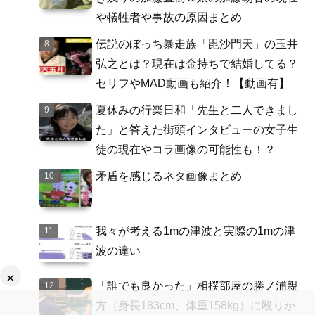
や犠牲者や事故の原因まとめ
伝説のぼっち暴走族「毘沙門天」の玉井
弘之とは？現在は金持ちで結婚してる？
セリフやMAD動画も紹介！【動画有】
夏休みの行楽日和「先生と二人できまし
た」と答えた街頭インタビューの女子生
徒の現在やコラ画像の可能性も！？
矛盾を感じるネタ画像まとめ
我々が考える1mの津波と実際の1mの津
波の違い
×
「誰でも良かった」相撲部屋の勝ノ浦親
方（身長183cm、体重158kg）に殴りか