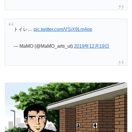
トイレ…
pic.twitter.com/VSiX9Lm4op
— MaMO (@MaMO_arts_ut)
2019年12月19日