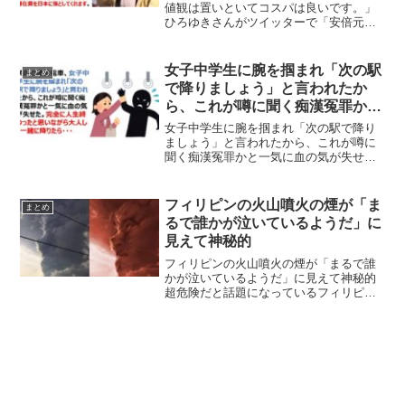
値観は置いといてコスパは良いです。」
ひろゆきさんがツイッターで「安倍元首
相の国葬の是非の価値観は置いといてコ
スパは良いです。」と国葬のメリットを
投稿し反響を呼んでいます。ネットの声
女子中学生に腕を掴まれ「次の駅
まとめ
こういう事をコスパって言...
で降りましょう」と言われたか
ら、これが噂に聞く痴漢冤罪かと
一気に血の気が失せた・・・
女子中学生に腕を掴まれ「次の駅で降り
ましょう」と言われたから、これが噂に
聞く痴漢冤罪かと一気に血の気が失せ
た・・・満員の通勤電車、女子中学生に
腕を掴まれ「次の駅で降りましょう」と
言われたから、これが噂に聞く痴漢冤罪
フィリピンの火山噴火の煙が「ま
まとめ
かと一気に血の気が失せた。...
るで誰かが泣いているようだ」に
見えて神秘的
フィリピンの火山噴火の煙が「まるで誰
かが泣いているようだ」に見えて神秘的
超危険だと話題になっているフィリピン
の火山噴火。その煙が、”まるで誰かが泣
いているようだ”と話題に
pic.twitter.com/2yXeWqpXYg— 世界バズ
リズ...