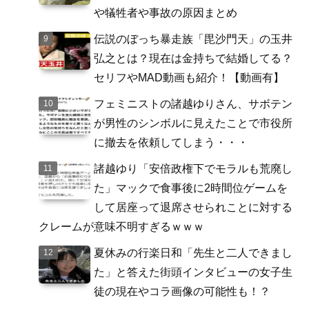
や犠牲者や事故の原因まとめ
伝説のぼっち暴走族「毘沙門天」の玉井
弘之とは？現在は金持ちで結婚してる？
セリフやMAD動画も紹介！【動画有】
フェミニストの諸越ゆりさん、サボテン
が男性のシンボルに見えたことで市役所
に撤去を依頼してしまう・・・
諸越ゆり「安倍政権下でモラルも荒廃し
た」マックで食事後に2時間位ゲームを
して居座って退席させられことに対する
クレームが意味不明すぎるｗｗｗ
夏休みの行楽日和「先生と二人できまし
た」と答えた街頭インタビューの女子生
徒の現在やコラ画像の可能性も！？