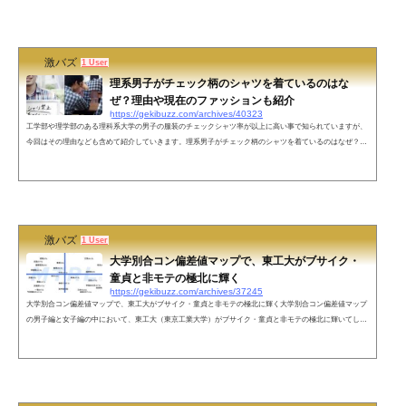
激バズ
1 User
理系男子がチェック柄のシャツを着ているのはな
ぜ？理由や現在のファッションも紹介
https://gekibuzz.com/archives/40323
工学部や理学部のある理科系大学の男子の服装のチェックシャツ率が以上に高い事で知られていますが、
今回はその理由なども含めて紹介していきます。理系男子がチェック柄のシャツを着ているのはなぜ？理
系がチェックシャツを着る理由は、「デカルト座標に敬意を表するため」「いざというとき直角を確保す
るため」など諸説ありますが、これという決定的な理由は見つかっていません。その他ですと、工学部だ
からオシャレに気を使わないのはよくないという発想から、彼らなりにお洒落に気を使おうと思い、街に
買い物に出かけた結果、ジー...
激バズ
1 User
大学別合コン偏差値マップで、東工大がブサイク・
童貞と非モテの極北に輝く
https://gekibuzz.com/archives/37245
大学別合コン偏差値マップで、東工大がブサイク・童貞と非モテの極北に輝く大学別合コン偏差値マップ
の男子編と女子編の中において、東工大（東京工業大学）がブサイク・童貞と非モテの極北に輝いてしま
ったようですｗｗｗ合コンマップ作るのはいいけど、大妻だけはキャンパス別にしてくれん？普通に地味
だしダサいよ。 pic.twitter.com/MHAhupbJNP— も (@moechi_0201) September 12, 2017ネットの声大学別
男子の合コンマップってやつで1番解せないの慶應理系が「イケメン・オシャレ」寄りになってることな
んだよな— τ (@nakimatheta) ...