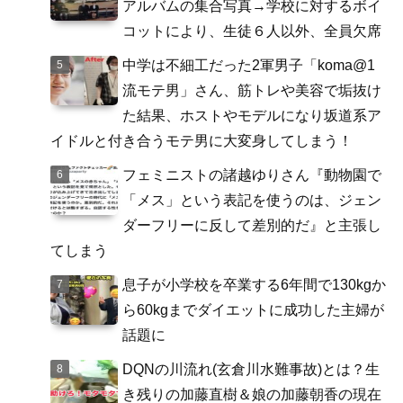
アルバムの集合写真→学校に対するボイ
コットにより、生徒６人以外、全員欠席
中学は不細工だった2軍男子「koma@1
流モテ男」さん、筋トレや美容で垢抜け
た結果、ホストやモデルになり坂道系ア
イドルと付き合うモテ男に大変身してしまう！
フェミニストの諸越ゆりさん『動物園で
「メス」という表記を使うのは、ジェン
ダーフリーに反して差別的だ』と主張し
てしまう
息子が小学校を卒業する6年間で130kgか
ら60kgまでダイエットに成功した主婦が
話題に
DQNの川流れ(玄倉川水難事故)とは？生
き残りの加藤直樹＆娘の加藤朝香の現在