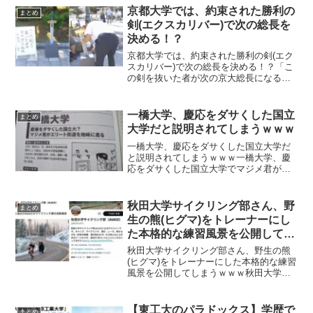
京都大学では、約束された勝利の
まとめ
剣(エクスカリバー)で次の総長を
決める！？
京都大学では、約束された勝利の剣(エク
スカリバー)で次の総長を決める！？「こ
の剣を抜いた者が次の京大総長になる」
という聖剣エクスカリバーをモチーフに
した京大オープンキャンパスでのオブジ
ェがユニークだと話題になっています。
一橋大学、慶応をダサくした国立
まとめ
京都大学では、約束さ...
大学だと説明されてしまうｗｗｗ
一橋大学、慶応をダサくした国立大学だ
と説明されてしまうｗｗｗ一橋大学、慶
応をダサくした国立大学でマジメ君がエ
リート街道を地味に走る大学だと大学図
鑑という書籍で説明されてしまったよう
ですｗｗｗ「慶應をダサくした国立大？
秋田大学サイクリング部さん、野
まとめ
マジメ君がエリート街道を...
生の熊(ヒグマ)をトレーナーにし
た本格的な練習風景を公開してし
まうｗｗｗ
秋田大学サイクリング部さん、野生の熊
(ヒグマ)をトレーナーにした本格的な練習
風景を公開してしまうｗｗｗ秋田大学サ
イクリング部さんが、熊がよく出る秋田
県の地域特性を利用して、野生のヒグマ
をトレーナーにした本格的な練習をして
【東工大のパラドックス】学歴で
まとめ