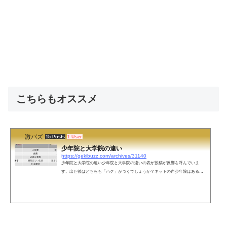
こちらもオススメ
激バズ
15 Posts
1 User
少年院と大学院の違い
https://gekibuzz.com/archives/31140
少年院と大学院の違い少年院と大学院の違いの表が投稿が反響を呼んでいま
す。出た後はどちらも「ハク」がつくでしょうか？ネットの声少年院はある意
味入る資格ありでは？（それなりに悪いことしないと入れない）あと年齢制限
もあるので意外と難易度が高いかも？— にしだひろ (@nishidahiro) October 7, 20
19入学試験大学院 筆記少年院 実技— 混沌Q🔞リョナ垢 (@4625freak) October 7,
2019大学院も退院の可能性はあるかと（単位が取れなければ— 睦樹P 🎣🚲 ミリ
9th2日目、MOIW2日目 (@Mutsuki_O) October 7, 2019...