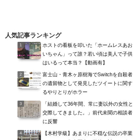
人気記事ランキング
ホストの看板を叩いた「ホームレスあお
いちゃん」って誰？若い頃は美人で子供
はいるって本当？【動画有】
富士山・青木ヶ原樹海でSwitchを自殺者
の遺留物として発見したツイートに関す
るやりとりがホラー
「結婚して36年間、常に妻以外の女性と
交際してきました。」前代未聞の相談者
に反響
【木村学級】あまりに不穏な伝説の卒業