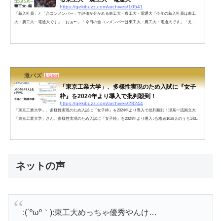
https://gekibuzz.com/archives/10541
「新入社員」と「合コンメンバー」で評価が分かれる東工大・農工大・電通大「今年の新入社員は東工
大・農工大・電通大です」「おぉ〜」「今日の合コンメンバーは東工大・農工大・電通大です」「え
ぇ…」— 日比谷OL (@Aesop0406)ネットの声そりゃ合コンにその３本柱来たらイヤでしょう(*^^*)— ドク
ター・べじぱみゅ (@dr_vegepamyu) March 31, 2022理系はオタクばかりだと思われてるのかな？— ジャッ
カルの日 NOWAR (@TheDayof_Jackal) March 31, 2022知っててくれて、ありがとう......! https://t.co/nQkPcb
383f— ቺ\ｿ/ヵ\ｼﾞ免,許合&#039...
激バズ
1 User
「東京工業大学」、多様性実現のため入試に『女子
枠』を2024年より導入で批判殺到！
https://gekibuzz.com/archives/28244
「東京工業大学」、多様性実現のため入試に『女子枠』を2024年より導入で批判殺到！理系一流国立大
「東京工業大学」さん、多様性実現のため入試に『女子枠』を2024年より導入↓合格者1028人のうち143人
(全体の14%)が女子枠に↓さらに女子は女子枠と一般枠の併願も可能↓実質的に合格枠が狭まった男子学生
らがブチギレ↓学長が女性専用車を揶揄したツイート(2012年)を掘り返す pic.twitter.com/QxxfU7jaQb— 滝
沢ガレソ⭐ (@takigare3) November 11, 2022 東工大が女子枠を作るのに賛成しない理由・男女差付けず実
力で合格者選ん...
ネットの声
:(´ºωº｀):東工大めっちゃ優秀やんけ…