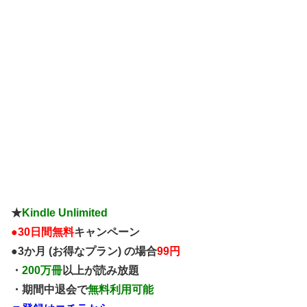
★
Kindle Unlimited
●
30日間無料
キャンペーン
●3か月 (お得なプラン) の場合
99円
・
200万冊
以上が読み放題
・期間中退会で
無料利用可能