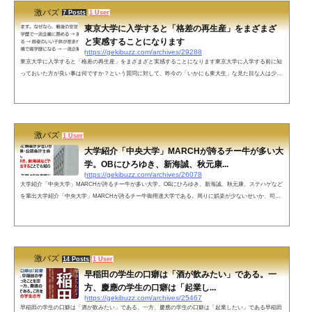
激バズ
7 Posts
1 User
東京大学に入学すると「格差の再生産」をまざまざ
と実感することになります
https://gekibuzz.com/archives/29288
東京大学に入学すると「格差の再生産」をまざまざと実感することになります東京大学に入学する前に知
っておいた方が良い事は何ですか？という質問に対して、昨今の「いかにも東大生」な見た目な人は少な
くなり、裕福で容姿や性格も良い子供が多くなるという格差の再生産を実感することになるという回答が
反響を呼んでいます。涙が止まらない pic.twitter.com/95DEbjjlzM— いとう会長(伊藤滉一郎)@じゅそうけ
んの中身 (@itoukaityou) November 26, 2022 ネットの声東大受かっても行かない女子けっこういるんやで。
理由聞いたら男...
激バズ
1 User
大学紹介「中央大学」MARCHが誇るチー牛が多い大
学。OBにひろゆき、新海誠、秋元康...
https://gekibuzz.com/archives/26078
大学紹介「中央大学」MARCHが誇るチー牛が多い大学。OBにひろゆき、新海誠、秋元康、ステハゲなど
を輩出大学紹介「中央大学」MARCHが誇るチー牛御用達大学である。周りに娯楽が少ないせいか、司法
試験・公認会計士合格者数が多い。秋元康、ひろゆき、新谷誠などやたら大物を輩出することでも知られ
る。法学部のみ来年度より後楽園に移転することが決まっており、天下の「中央法」復権の期待が高ま
る。 pic.twitter.com/ITqLKFdw0T— じゅそうけん (@jyusouken_jp) October 11, 2022 新海誠さんです、失礼
しました🙇&#x200d...
激バズ
14 Posts
1 User
早稲田の学生の口癖は「酒が飲みたい」である。一
方、慶應の学生の口癖は「起業し...
https://gekibuzz.com/archives/25467
早稲田の学生の口癖は「酒が飲みたい」である。一方、慶應の学生の口癖は「起業したい」である早稲田