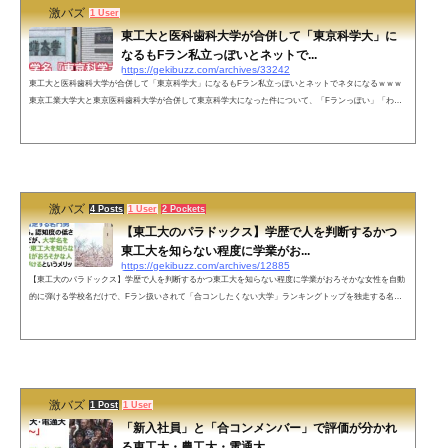
激バズ
1 User
東工大と医科歯科大学が合併して「東京科学大」に
なるもFラン私立っぽいとネットで...
https://gekibuzz.com/archives/33242
東工大と医科歯科大学が合併して「東京科学大」になるもFラン私立っぽいとネットでネタになるｗｗｗ
東京工業大学大と東京医科歯科大学が合併して東京科学大になった件について、「Fランっぽい」「わか
りやすい」など賛否両論の議論を呼び起こしているようですｗｗｗネットの声「今度の研修医は東京科学
大から来ました」 院長「聞いてことがない大学だな。理学療法士か。リハビリに回せ」— yamaneko (@
23kutanki) January 19, 2023 東京医工科大←偏差値70っぽい東京科学大←偏差値35、帝京平成大学の親戚—
owata@🐢&...
激バズ
4 Posts
1 User
2 Pockets
【東工大のパラドックス】学歴で人を判断するかつ
東工大を知らない程度に学業がお...
https://gekibuzz.com/archives/12885
【東工大のパラドックス】学歴で人を判断するかつ東工大を知らない程度に学業がおろそかな女性を自動
的に弾ける学校名だけで、Fラン扱いされて「合コンしたくない大学」ランキングトップを独走する名門
大学「東京工業大学」ですが、恋愛や婚活では東工大を知らない程度に学業がおろそかな女性を自動的に
弾ける「東工大のパラドックス」という恋愛工学上の理論があると話題になっています。大学紹介「東京
工業大学」「合コンしたくない大学」ランキングトップを独走する名門男子大学である。認知度の低さは
一橋以上だが、大学名を公言す...
激バズ
1 Post
1 User
「新入社員」と「合コンメンバー」で評価が分かれ
る東工大・農工大・電通大