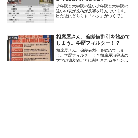
卒・...
少年院と大学院の違い少年院と大学院の
違いの表が投稿が反響を呼んでいます。
出た後はどちらも「ハク」がつくでしょ
うか？ネットの声少年院はある意味入る
資格ありでは？（それなりに悪いことし
ないと入れない）あと年齢制限もあるの
で意外と難易度が高いかも...
相席屋さん、偏差値割引を始めて
まとめ
しまう。学歴フィルター！？
相席屋さん、偏差値割引を始めてしま
う。学歴フィルター！？相席屋渋谷店の
大学の偏差値ごとに割引されるキャンペ
ーンが話題になっています。相席屋渋谷
店、偏差値分割引されるらしい
pic.twitter.com/ORg6hOVx5R— いとう会
長@...