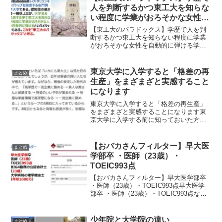
いることがわかり話題...
人を判断するかつ東工大を知らな
い程度に学業がおろそかな女性を
自動的に弾ける
【東工大のパラドックス】学歴で人を判
断するかつ東工大を知らない程度に学業
がおろそかな女性を自動的に弾ける学校
名だけで、Fラン扱いされて「合コンした
くない大学」ランキングトップを独走す
る名門大学「東京工業大学」ですが、恋
東京大学に入学すると「格差の再
まとめ
愛や婚活では東工大を知...
生産」をまざまざと実感すること
になります
東京大学に入学すると「格差の再生産」
をまざまざと実感することになります東
京大学に入学する前に知っておいた方が
良い事は何ですか？という質問に対し
て、昨今の「いかにも東大生」な見た目
な人は少なくなり、裕福で容姿や性格も
【おバカさんフィルター】早大医
まとめ
良い子供が多くなるという格...
学部卒 ・医師（23歳）・
TOEIC993点
【おバカさんフィルター】早大医学部卒
・医師（23歳）・TOEIC993点早大医学
部卒 ・医師（23歳）・TOEIC993点など
は、おバカさんフィルターにひかかかる
ようです。皆さんは理由がわかりました
か？おバカさんフィルター・早大医学部
少年院と大学院の違い
まとめ