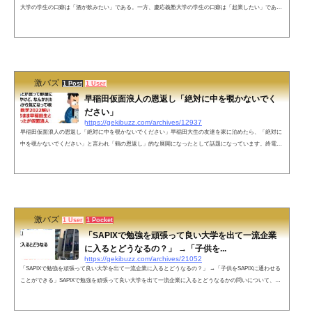
大学の学生の口癖は「酒が飲みたい」である。一方、慶応義塾大学の学生の口癖は「起業したい」である
という投稿が反響を呼んでいます。早稲田の学生の口癖は「酒が飲みたい」である。一方、慶應の学生の
口癖は「起業したい」である。早稲田の学生は自分が言ったことを忠実に実行する一方、慶應の学生は口
だけである。これを見れば早稲田の学生の方が行動力があり優秀であるのは一目瞭然である。— 大隈重信
(@okuma_waseda) Octo...
激バズ
1 Post
1 User
早稲田仮面浪人の恩返し「絶対に中を覗かないでく
ださい」
https://gekibuzz.com/archives/12937
早稲田仮面浪人の恩返し「絶対に中を覗かないでください」早稲田大生の友達を家に泊めたら、「絶対に
中を覗かないでください」と言われ「鶴の恩返し」的な展開になったとして話題になっています。終電逃
した早稲田の友達を家に泊めたら「絶対に中を覗かないでください」とか言って部屋に籠りだしたんやけ
ど、なんかｶﾘｶﾘ聞こえてくるから気になって覗いたら、東大数学2022解いてた上に「このまま早稲田生と
して生きたかったが仮面浪人がバレたので去らなければならない」とか言ってどっか消えた— ずーろん
(@pengxiuts) May 1, 20...
激バズ
1 User
1 Pocket
「SAPIXで勉強を頑張って良い大学を出て一流企業
に入るとどうなるの？」 →「子供を...
https://gekibuzz.com/archives/21052
「SAPIXで勉強を頑張って良い大学を出て一流企業に入るとどうなるの？」 →「子供をSAPIXに通わせる
ことができる」SAPIXで勉強を頑張って良い大学を出て一流企業に入るとどうなるかの問いについて、子
供をSAPIXできるという解答が風刺が効いてると反響を呼んでいます。ソシャゲのメンテと一緒(笑) pic.tw
itter.com/GYUatzirTR— 🐾もっさん@ASD🐾 原神 (@motto419251) August 1, 2022ネットの声家で父親に勉