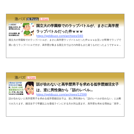
強見てもらいながら自由自在やってれば良かった時代は遠い思い出— 来世は橋本環奈に転生する（予定）
(@hadouhou_a...
激バズ
36 Posts
1 User
国立大の学園祭でのラップバトルが、まさに高学歴
ラップバトルだった件ｗｗｗ
https://gekibuzz.com/archives/340
国立大の学園祭でのラップバトルが、まさに高学歴ラップバトルだった件ｗｗｗお互いが即興でラップで
競い合うラップバトルですが、高学歴が集まる国立大ではその内容もまた違うものだったようですｗｗｗ
その昔、国立大の学園祭を見に行った時に別大学とのラップバトルみたいのをしてたのだけど「俺は異次
元、桁違いの次元、掴めやしねえ複素数平面」みたいなライムに「桁とかねぇだろ次元の概念、離散から
やり直せ高3の範疇」みたいなゴリゴリ学力でブン殴り合っててコレが高学歴ラップバトルかと— よんて
んごP (@yontengoP) Sep...
激バズ
1 User
話が合わないと高学歴男子を求める低学歴婚活女子
は、逆に男性側から「話のレベル...
https://gekibuzz.com/archives/12599
話が合わないと高学歴男子を求める低学歴婚活女子は、逆に男性側から「話のレベルが合わない」とお断
りが入ります。婚活女子で早慶以上を最低ラインにする方が沢山居ます。高学歴を求める理由は「高学歴
じゃないと話が合わなそうなので」なのですが、当の本人は短大卒だったり偏差値低めの大卒であること
が多いです。そして高学歴の方に会わせるとほぼ確実に男性側から「話がレベルが合わない」とお断りが
入ります。— ひかりん＠婚活阿修羅Ⅲ (@hikarin22) November 22, 2017 ネットの声私は慶應のことしかわ
からないけど、「遊ぶ...