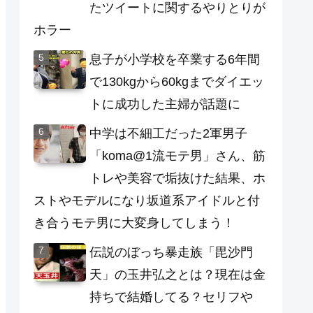
たツイートに関するやりとりが
ホラー
息子が小学校を卒業する6年間
で130kgから60kgまでダイエッ
トに成功した主婦が話題に
中学は不細工だった2軍男子
「koma@1流モテ男」さん、筋
トレや美容で垢抜けた結果、ホ
ストやモデルになり坂道系アイドルと付
き合うモテ男に大変身してしまう！
伝説のぼっち暴走族「毘沙門
天」の玉井弘之とは？現在は金
持ちで結婚してる？セリフや