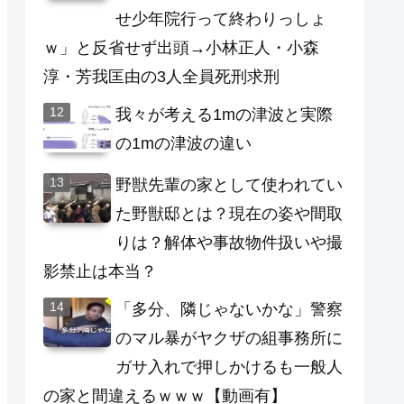
せ少年院行って終わりっしょ
ｗ」と反省せず出頭→小林正人・小森
淳・芳我匡由の3人全員死刑求刑
我々が考える1mの津波と実際
の1mの津波の違い
野獣先輩の家として使われてい
た野獣邸とは？現在の姿や間取
りは？解体や事故物件扱いや撮
影禁止は本当？
「多分、隣じゃないかな」警察
のマル暴がヤクザの組事務所に
ガサ入れで押しかけるも一般人
の家と間違えるｗｗｗ【動画有】