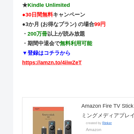
★
Kindle Unlimited
●
30日間無料
キャンペーン
●3か月 (お得なプラン) の場合
99円
・
200万冊
以上が読み放題
・期間中退会で
無料利用可能
▼登録はコチラから
https://amzn.to/4iiwZeT
Amazon Fire TV
ミングメディアプレ
created by
Rinker
Amazon