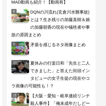
MAD動画も紹介！【動画有】
DQNの川流れ(玄倉川水難事故)
とは？生き残りの加藤直樹＆娘
の加藤朝香の現在や犠牲者や事
故の原因まとめ
矛盾を感じるネタ画像まとめ
夏休みの行楽日和「先生と二人
できました」と答えた街頭イン
タビューの女子生徒の現在やコ
ラ画像の可能性も！？
【大阪・愛知・岐阜連続リンチ
殺人事件】「俺未成年だしどー