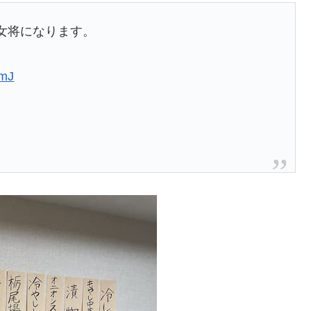
女将になります。
YmJ