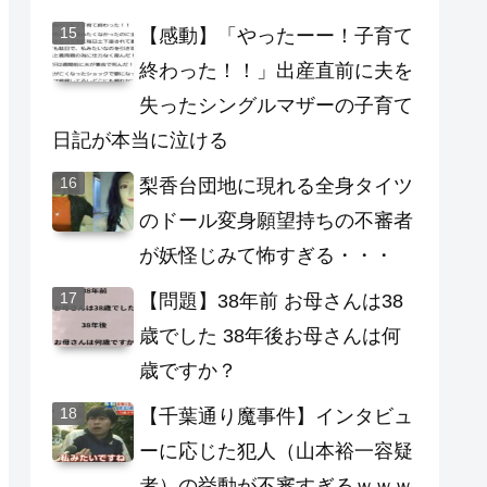
【感動】「やったーー！子育て
終わった！！」出産直前に夫を
失ったシングルマザーの子育て
日記が本当に泣ける
梨香台団地に現れる全身タイツ
のドール変身願望持ちの不審者
が妖怪じみて怖すぎる・・・
【問題】38年前 お母さんは38
歳でした 38年後お母さんは何
歳ですか？
【千葉通り魔事件】インタビュ
ーに応じた犯人（山本裕一容疑
者）の挙動が不審すぎるｗｗｗ