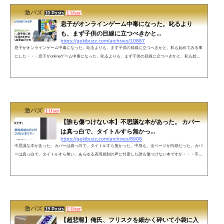
激バズ
10 Posts
1 User
息子がオンラインゲーム中毒になった。叱るより
も、まず子供の目線に立つべきかと...
https://gekibuzz.com/archives/10887
息子がオンラインゲーム中毒になった。叱るよりも、まず子供の目線に立つべきかと、私も始めてみる事
にした・・・息子がonlineゲーム中毒になった。叱るよりも、まず子供の目線に立つべきかと、私も始め
てみる事にした。その甲斐あって、息子のオンゲー中毒は改善された。息子曰く「自分の姿を、客観的に
見れたから」らしいが、今やそんな事はどうでもいい。向こうの世界で今日も、仲間達が私を待っている
のだ。— 方丈 海＠毎日投稿 140字小説 (@HOJO_Kai) April 2, 2022 ネットの声私も高校生の息子が学校辞
めてフォートナイト...
激バズ
1 User
【誰も傷つけない本】不思議な本があった。 カバー
は真っ白で、タイトルすら無かっ...
https://gekibuzz.com/archives/8908
不思議な本があった。カバーは真っ白で、タイトルすら無かった。中身も、全ページが白紙だった。カバ
ーは真っ白で、タイトルすら無い、あらゆる表現規制の声に忖度した誰も傷つけない本ですが・・・不思
議な本があった。カバーは真っ白で、タイトルすら無かった。中身も、全ページが白紙だった。「それは
完璧な本です」「完璧？」「はい。あらゆる表現規制の声に忖度した、誰も傷つけない本です」数年後、
その本は発禁となった。444というページ数が、死を連想させて不快だと言われたからだ。— 方丈 海＠毎
日投稿 140字小説 (@HOJO_Kai...
激バズ
19 Posts
1 User
【超悲報】俺氏、フリスクを細かく砕いて小袋に入