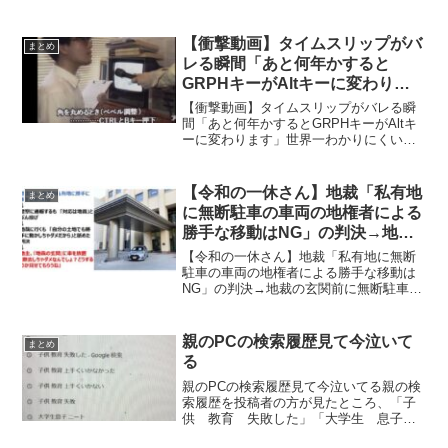
ら、積雪の影響でアサヒ飲料が販売する
乳酸飲料「ぐんぐんグルト」が買えない
か北海道民の606さんの投稿が面白すぎる
【衝撃動画】タイムスリップがバ
まとめ
と話題になってい...
レる瞬間「あと何年かすると
GRPHキーがAltキーに変わりま
す」
【衝撃動画】タイムスリップがバレる瞬
間「あと何年かするとGRPHキーがAltキ
ーに変わります」世界一わかりにくい
blender使い方解説動画で、GRPHキーが
Altキーに変わることを説明した研究員の
ミシマさんによりタイムスリップが存在
【令和の一休さん】地裁「私有地
まとめ
する事...
に無断駐車の車両の地権者による
勝手な移動はNG」の判決→地裁
の玄関前に無断駐車で反撃ｗｗｗ
【令和の一休さん】地裁「私有地に無断
駐車の車両の地権者による勝手な移動は
NG」の判決→地裁の玄関前に無断駐車で
反撃ｗｗｗ私有地に勝手に車を駐車され
たので動かしたら、地裁から「私有地に
無断駐車の車両の地権者による勝手な移
親のPCの検索履歴見て今泣いて
まとめ
動はNG」と判決を受け...
る
親のPCの検索履歴見て今泣いてる親の検
索履歴を投稿者の方が見たところ、「子
供 教育 失敗した」「大学生 息子
ニート」などの履歴があったという投稿