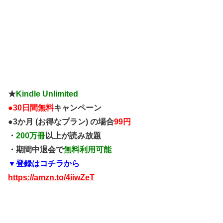
★
Kindle Unlimited
●
30日間無料
キャンペーン
●3か月 (お得なプラン) の場合
99円
・
200万冊
以上が読み放題
・期間中退会で
無料利用可能
▼登録はコチラから
https://amzn.to/4iiwZeT