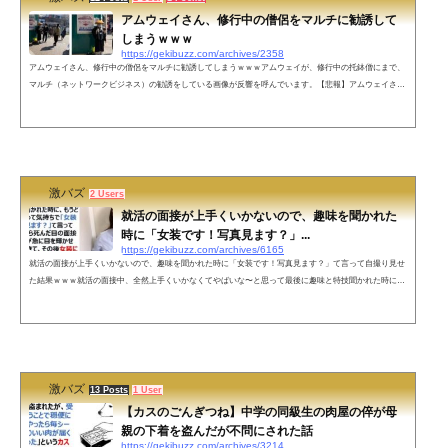
アムウェイさん、修行中の僧侶をマルチに勧誘して
しまうｗｗｗ
https://gekibuzz.com/archives/2358
アムウェイさん、修行中の僧侶をマルチに勧誘してしまうｗｗｗアムウェイが、修行中の托鉢僧にまで、
マルチ（ネットワークビジネス）の勧誘をしている画像が反響を呼んでいます。【悲報】アムウェイさ
ん、修行中のお坊さんすら勧誘ターゲットにしてしまう 南無ウェイへ pic.twitter.com/j629wzBpLH— 滝
沢ガレソ (@takigare3) February 22, 2021 ネットの反応南無ウェイｗｗｗ— 幻集郎（げんじゅうろう）@フ
ェミやろ!!!!! (@ky2chui) February 22, 2021 怪しい人（修行中） vs 怪しい人（修行中）ニーズが一致してい
るｗ&m...
激バズ
2 Users
就活の面接が上手くいかないので、趣味を聞かれた
時に「女装です！写真見ます？」...
https://gekibuzz.com/archives/6165
就活の面接が上手くいかないので、趣味を聞かれた時に「女装です！写真見ます？」て言って自撮り見せ
た結果ｗｗｗ就活の面接中、全然上手くいかなくてやばいな〜と思って最後に趣味と特技聞かれた時に、
もうどうでもいいやって気持ちで「女装です！写真見ます？」て言って自撮り見せたら死んだ目の面接官
のオッサンが急に目を輝かせて食いついてきて、その後女装についてめちゃ質問された。そしてなぜか内
定頂いた笑— じゃむぱん (@jam_pan_suki) January 26, 2022 ちな内定頂いたってだけで行かないよそこ—
じゃむぱん (@...
激バズ
13 Posts
1 User
【カスのごんぎつね】中学の同級生の肉屋の倅が母
親の下着を盗んだが不問にされた話
https://gekibuzz.com/archives/3214