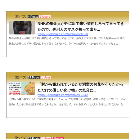
っぽい。— Nikonist (...
激バズ
4 Posts
2 Users
NHKの集金人が外に出て来い契約しろって言ってき
たので、処刑人のマスク被って出た...
https://gekibuzz.com/archives/4826
NHKの集金人が外に出て来い契約しろって言ってきたので、処刑人のマスク被って出た結果wwwNHKの
集金人が外に出て来い契約しろって言ってきたので、ラバーの処刑人マスク被って出ていったとこ
ろ・・・www今NHKの民が来て契約しろ外に出て来いって言われたからこの格好で外に出て行ったら慌
てて逃げて行ったぞ😠なんて失礼な奴だ — 12歳ちゃん (@hitonounti)👍どこに行けば購入出来る？— どん
底自己開✊mayuge.PICAReSt (@mayuge53561299) November 28, 2019ネットの声自分なんて料理中だから
後にしてくれ！言っても...
激バズ
28 Posts
1 User
「村から嫌われているただ洞窟のお花を守りたかっ
ただけの優しい化け物」の気分に...
https://gekibuzz.com/archives/2342
「村から嫌われているただ洞窟のお花を守りたかっただけの優しい化け物」の気分になったエピソードが
面白い女の子の靴が脱げて拾ってあげたら、泣き出して、それを見ていた大人から冷たい目で見られたと
いうのが「村から嫌われているただ洞窟のお花を守りたかっただけの優しい化け物」のようだとする投稿
が反響を呼んでいます。さっきコンビニ入ったら靴が脱げちゃった子がいて拾って女の子に手渡そうとし
たら、僕の方を見るなり大号泣するわ周りの大人は冷たい目で見てくるわで「村から嫌われているただ洞
窟のお花を守りたかっただけ...
激バズ
12 Posts
1 User
1 Pocket