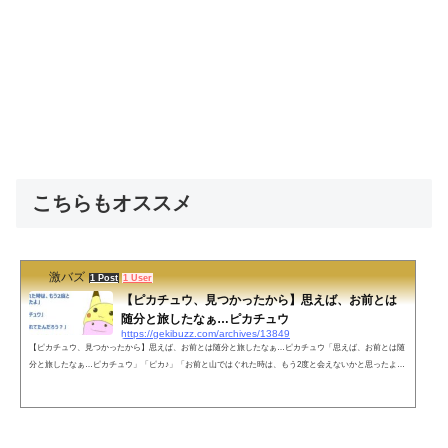
こちらもオススメ
激バズ
1 Post
1 User
【ピカチュウ、見つかったから】思えば、お前とは
随分と旅したなぁ…ピカチュウ
https://gekibuzz.com/archives/13849
【ピカチュウ、見つかったから】思えば、お前とは随分と旅したなぁ…ピカチュウ「思えば、お前とは随
分と旅したなぁ…ピカチュウ」「ピカ♪」「お前と山ではぐれた時は、もう2度と会えないかと思ったよ」
「ピカ！」「もういいよ、ピカチュウ」「ピカ？」「ずっと…演じてくれてたんだろう？」「……」「も
う、いいんだ。ありがとう、メタモン」「…………ﾓﾝ」— 方丈 海＠毎日投稿 140字小説 (@HOJO_Kai) M
ay 11, 2022 ネットの声そうか、本当は会えてなかったんだ。そんな私はメタモン派。— 茗荷が宿 (@72jm
LiK1gMM5RWr) May 11, 202...