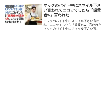
かったです。」と毎日「タコさんウイン
ナー定食」をアップするアカウントが狂
マックのバイト中にスマイル下さ
まとめ
気的だと話...
い言われてニコッてしたら『歯黄
色w』言われた
マックのバイト中にスマイル下さい言わ
れてニコッてしたら『歯黄色w』言われた
マックのバイト中にスマイル下さい言わ
れてニコッてしたら『歯黄色w』言われ
た。これって保険とかおりますか？— ち
つばた君 (@batako_kawaii) August...