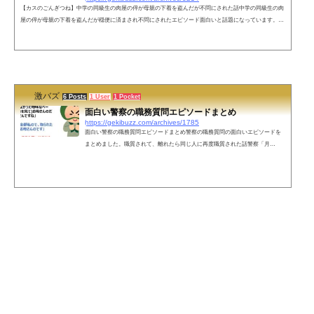
【カスのごんぎつね】中学の同級生の肉屋の倅が母親の下着を盗んだが不問にされた話中学の同級生の肉
屋の倅が母親の下着を盗んだが穏便に済まされ不問にされたエピソード面白いと話題になっています。う
ちの母親には「中学の頃、同級生の肉屋の倅に下着を盗まれたが、受験前ということで穏便に済ませてや
ったら毎シーズンかなりいい肉が届くようになった」というカスのごんぎつねみたいな逸話がある— 糞豚
(@obasan130kg) December 17, 2021 ネットの声そこまで原作再現しろとは言ってない()— ナオキ (@ZiHU
pwREbac0UTZ) D...
激バズ
6 Posts
1 User
1 Pocket
面白い警察の職務質問エピソードまとめ
https://gekibuzz.com/archives/1785
面白い警察の職務質問エピソードまとめ警察の職務質問の面白いエピソードを
まとめました。職質されて、離れたら同じ人に再度職質された話警察「月
姫！？月姫のソフトがあったんですか！・・やりたかった！やりたかった！」
「アンタだって警察24時に出てないだろ！」「この四角い袋はなんだ？」→
「ハーブ（紅茶）です」「そこのフェアレディZ止まって！」→「セリカです」
現在僕がネットで不審者になったのはまた別の話こんにちはー西部警察です。9
8式特型指揮車とわかったら先導してくれた白バイ隊員彼女のほうの職質終わり
来た警官「付...