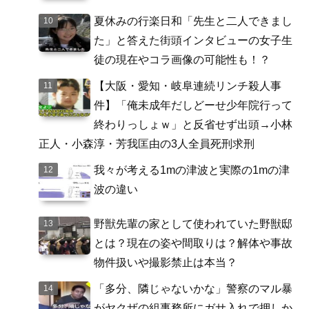
夏休みの行楽日和「先生と二人できまし
た」と答えた街頭インタビューの女子生
徒の現在やコラ画像の可能性も！？
【大阪・愛知・岐阜連続リンチ殺人事
件】「俺未成年だしどーせ少年院行って
終わりっしょｗ」と反省せず出頭→小林
正人・小森淳・芳我匡由の3人全員死刑求刑
我々が考える1mの津波と実際の1mの津
波の違い
野獣先輩の家として使われていた野獣邸
とは？現在の姿や間取りは？解体や事故
物件扱いや撮影禁止は本当？
「多分、隣じゃないかな」警察のマル暴
がヤクザの組事務所にガサ入れで押しか