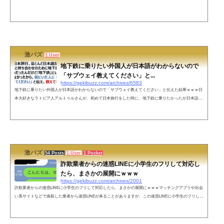
きて悲鳴を上げた話」でしたか…— irai (@Irai59385435) March 31, 2022 銀行で
座ってまってる間読んでたので完全に怪しい人に見られたかもかまわず笑わせ
ていただきました✨目出し帽親子で部屋で被るの最強ですね🔥荒ぶる犬🐕素敵
キャラ😍凄惨な現場に踏みこん...
激バズ
1 User
地下鉄に乗りたい外国人が日本語がわからないので
「サブウェイ教えてください」と...
https://gekibuzz.com/archives/6583
地下鉄に乗りたい外国人が日本語がわからないので「サブウェイ教えてください」と伝えた結果ｗｗｗ日
本大好きなラトビア人アルトゥルさんが、初めて日本旅行をした時に、地下鉄に乗りたかったが日本語が
話せなかったので「サブウェイ教えてください」と伝えた結果、爆笑の展開にｗｗｗ初めての日本旅行、
ほとんど日本語が話せなくて、友達と待ち合わせのために地下鉄に乗らなきゃだめだったんだけど『地下
鉄』という日本語を知らなかったから、街にいた人に「サブウェイ教えてください」と伝え、教えてもら
った方へ行ったらちゃんとサ...
激バズ
54 Posts
1 User
1 Pocket
詐欺業者からの迷惑LINEに小学生のフリして対応し
たら、まさかの展開にｗｗｗ
https://gekibuzz.com/archives/2001
詐欺業者からの迷惑LINEに小学生のフリして対応したら、まさかの展開にｗｗｗマッチングアプリや出会
い系サイトなどで偽装した業者から迷惑LINEが来ることがありますが、この迷惑LINEに小学生のフリしし
て対応したらまさかの展開にwww業者からのLINEを小学生のフリしてみたら業者が手動だった。 pic.twitt
er.com/JGRe7AlCdE— おたみ (@otamiotanomi) 2018年11月17日当たり前ですけどこれから返信きません
ね。 pic.twitter.com/AxLHS9SmR5— おたみ (@otamiotanomi) 2018年11月17日ネットの反応業者実はいい人