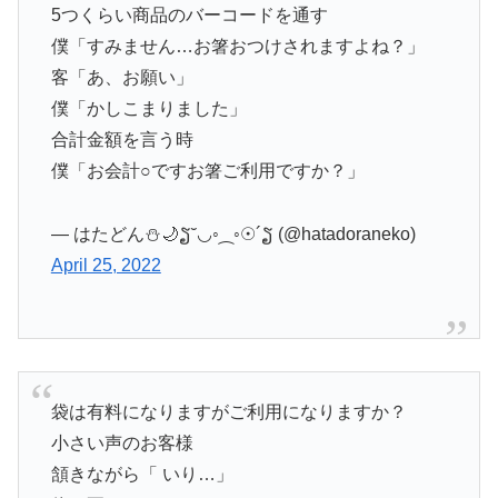
5つくらい商品のバーコードを通す
僕「すみません…お箸おつけされますよね？」
客「あ、お願い」
僕「かしこまりました」
合計金額を言う時
僕「お会計○ですお箸ご利用ですか？」
— はたどん⛄️🌙ຽ˘◡◦⁔◦☉´ຽ (@hatadoraneko)
April 25, 2022
袋は有料になりますがご利用になりますか？
小さい声のお客様
頷きながら「 いり…」