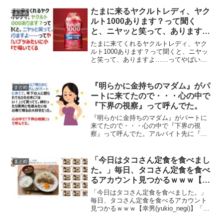
が話題になっています。親のPCの検索履
歴見て今泣いてる pic.twitter.com/Yzv...
たまに来るヤクルトレディ、ヤク
まとめ
ルト1000あります？って聞く
と、ニヤッと笑って、あります
よ……ってやばいブツみたいに囁
たまに来てくれるヤクルトレディ、ヤク
いてくる
ルト1000あります？って聞くと、ニヤッ
と笑って、ありますよ……ってやばいブ
ツみたいに小声で囁いてくるたまに来て
くれるヤクルトレディに「ヤクルト1000
あります？」って聞いたところ、ニヤッ
『明らかに金持ちのマダム』がパ
まとめ
と笑って、「あり...
ートに来てたので・・・心の中で
『下界の視察』って呼んでた。
『明らかに金持ちのマダム』がパートに
来てたので・・・心の中で『下界の視
察』って呼んでた。アルバイト先に『明
らかに金持ちのマダム』がパートに来て
て、年下の人に怒られてもひたむきに
「はい！」って言ってて。終わったら颯
「今日はタコさん定食を食べまし
まとめ
爽と毛皮みたいなの着て帰るの...
た。」毎日、タコさん定食を食べ
るアカウント見つかるｗｗｗ【幸
男(yukio_negi)】
「今日はタコさん定食を食べました。」
毎日、タコさん定食を食べるアカウント
見つかるｗｗｗ【幸男(yukio_negi)】「今
日はタコさん定食を食べました。おいし