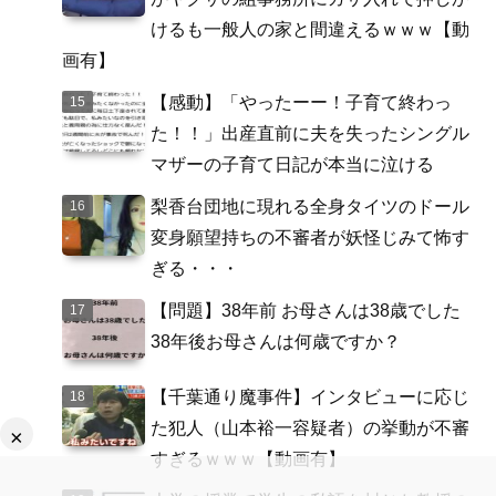
けるも一般人の家と間違えるｗｗｗ【動
画有】
【感動】「やったーー！子育て終わっ
た！！」出産直前に夫を失ったシングル
マザーの子育て日記が本当に泣ける
梨香台団地に現れる全身タイツのドール
変身願望持ちの不審者が妖怪じみて怖す
ぎる・・・
【問題】38年前 お母さんは38歳でした
38年後お母さんは何歳ですか？
【千葉通り魔事件】インタビューに応じ
た犯人（山本裕一容疑者）の挙動が不審
×
すぎるｗｗｗ【動画有】