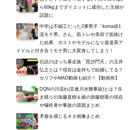
ら60kgまでダイエットに成功した主婦が
話題に
中学は不細工だった2軍男子「koma@1
流モテ男」さん、筋トレや美容で垢抜け
た結果、ホストやモデルになり坂道系ア
イドルと付き合うモテ男に大変身してしまう！
伝説のぼっち暴走族「毘沙門天」の玉井
弘之とは？現在は金持ちで結婚してる？
セリフやMAD動画も紹介！【動画有】
DQNの川流れ(玄倉川水難事故)とは？生
き残りの加藤直樹＆娘の加藤朝香の現在
や犠牲者や事故の原因まとめ
矛盾を感じるネタ画像まとめ