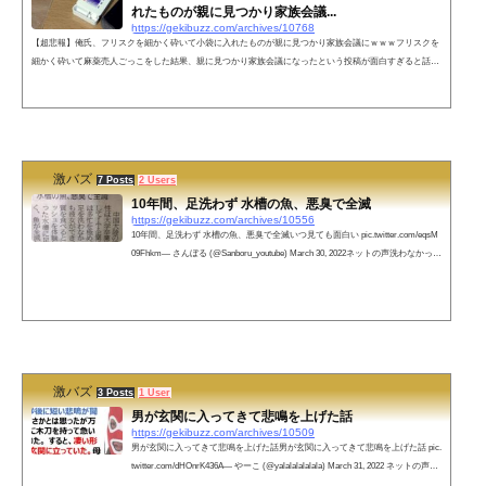
れたものが親に見つかり家族会議...
https://gekibuzz.com/archives/10768
【超悲報】俺氏、フリスクを細かく砕いて小袋に入れたものが親に見つかり家族会議にｗｗｗフリスクを
細かく砕いて麻薬売人ごっこをした結果、親に見つかり家族会議になったという投稿が面白すぎると話題
になっています。【超悲報】俺氏 フリスクを細かく砕いて小袋に入れたものが親に見つかり家族会議に pi
c.twitter.com/WYHxqUdfAy— ゆるふわ怪電波☆埼玉 (@yuruhuwa_kdenpa) June 22, 2014 ネットの声@santo
urikusi @clione_azel はじめましてリツイートから来ました。 昔、どっかのサイトの人がそれを鼻から吸
引すると眠気が...
激バズ
7 Posts
2 Users
10年間、足洗わず 水槽の魚、悪臭で全滅
https://gekibuzz.com/archives/10556
10年間、足洗わず 水槽の魚、悪臭で全滅いつ見ても面白い pic.twitter.com/eqsM
09Fhkm— さんぼる (@Sanboru_youtube) March 30, 2022ネットの声洗わなかった
足を入れた途端、王水が精製されてしまったのか?— 👺👺妖怪パコパコハメ太郎
👺👺 (@arcatrazz1993) March 31, 2022 足を洗わずどうやって風呂に入ってい
た??ww— ポッコ ﾎﾟｺ 🌻💙💛に幸あれ (@poko_stand) March 31, 2022pic.twitter.co
m/IF9TVh5lrW— 錫村 (@evajiru) March 31, 2022彼女の嗅覚が心配だ— 弥生&#x
1...
激バズ
3 Posts
1 User
男が玄関に入ってきて悲鳴を上げた話
https://gekibuzz.com/archives/10509
男が玄関に入ってきて悲鳴を上げた話男が玄関に入ってきて悲鳴を上げた話 pic.
twitter.com/dHOnrK436A— やーこ (@yalalalalalala) March 31, 2022 ネットの声
「男が玄関に入ってきて、悲鳴を上げた話」ではなく、「男が、玄関に入って