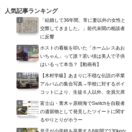
人気記事ランキング
「結婚して36年間、常に妻以外の女性と
交際してきました。」前代未聞の相談者
に反響
ホストの看板を叩いた「ホームレスあお
いちゃん」って誰？若い頃は美人で子供
はいるって本当？【動画有】
【木村学級】あまりに不穏な伝説の卒業
アルバムの集合写真→学校に対するボイ
コットにより、生徒６人以外、全員欠席
富士山・青木ヶ原樹海でSwitchを自殺者
の遺留物として発見したツイートに関す
るやりとりがホラー
息子が小学校を卒業する6年間で130kgか