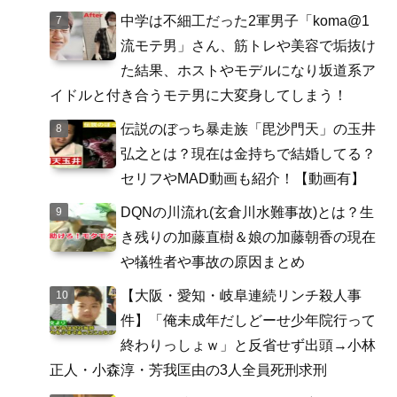
中学は不細工だった2軍男子「koma@1
流モテ男」さん、筋トレや美容で垢抜け
た結果、ホストやモデルになり坂道系ア
イドルと付き合うモテ男に大変身してしまう！
伝説のぼっち暴走族「毘沙門天」の玉井
弘之とは？現在は金持ちで結婚してる？
セリフやMAD動画も紹介！【動画有】
DQNの川流れ(玄倉川水難事故)とは？生
き残りの加藤直樹＆娘の加藤朝香の現在
や犠牲者や事故の原因まとめ
【大阪・愛知・岐阜連続リンチ殺人事
件】「俺未成年だしどーせ少年院行って
終わりっしょｗ」と反省せず出頭→小林
正人・小森淳・芳我匡由の3人全員死刑求刑