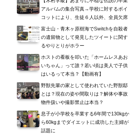
【木村学級】あまりに不穏な伝説の卒業
アルバムの集合写真→学校に対するボイ
コットにより、生徒６人以外、全員欠席
富士山・青木ヶ原樹海でSwitchを自殺者
の遺留物として発見したツイートに関す
るやりとりがホラー
ホストの看板を叩いた「ホームレスあお
いちゃん」って誰？若い頃は美人で子供
はいるって本当？【動画有】
野獣先輩の家として使われていた野獣邸
とは？現在の姿や間取りは？解体や事故
物件扱いや撮影禁止は本当？
息子が小学校を卒業する6年間で130kgか
ら60kgまでダイエットに成功した主婦が
話題に