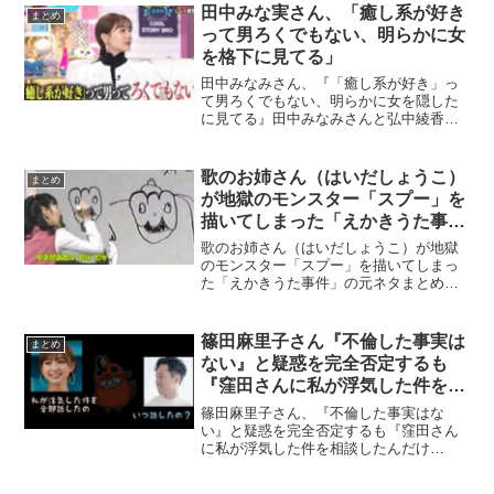
うことが判明し、ネット民は騒然となっ
田中みな実さん、「癒し系が好き
まとめ
ているようです...
って男ろくでもない、明らかに女
を格下に見てる」
田中みなみさん、『「癒し系が好き」っ
て男ろくでもない、明らかに女を隠した
に見てる』田中みなみさんと弘中綾香さ
んの対談するトーク番組で、「癒し系が
好きって男ろくでもない、明らかに女を
格下に見てる」という発言が多くの共感
歌のお姉さん（はいだしょうこ）
まとめ
を呼んでいます。ネットの...
が地獄のモンスター「スプー」を
描いてしまった「えかきうた事
件」の元ネタまとめ【動画有】
歌のお姉さん（はいだしょうこ）が地獄
のモンスター「スプー」を描いてしまっ
た「えかきうた事件」の元ネタまとめ
【動画有】NHKの番組『おかあさんとい
っしょ』の伝説の放送事故として知られ
る、歌のおねえさん(はいだしょうこ)が地
篠田麻里子さん『不倫した事実は
まとめ
獄のモンスター「スプ...
ない』と疑惑を完全否定するも
『窪田さんに私が浮気した件を相
談したんだけど…』と夫・高橋勇
篠田麻里子さん、『不倫した事実はな
太に語る音声が発見されてしまう
い』と疑惑を完全否定するも『窪田さん
に私が浮気した件を相談したんだけ
ｗｗｗ
ど…』と語る音声が発見されてしまうｗ
ｗｗ元AKB48の篠田麻里子さんが、実業