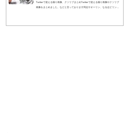
Twitterで使える煽り画像、クソリプまとめTwitterで使える煽り画像やクソリプ
画像をまとめました。などと言っております同志サオーリン、なるほどリング
送りだITのベニーワイズ「その画像もらってくね。あといらないと思うけど風
船いる？」ちょｗお前のツイート伸びすぎｗ有名人じゃんｗ通知止まらんｗニ
ート君(24・男性)「働いたら負けかなと思ってる」霊帝（横山光輝三国志）「と
てもつらい」関口愛美さん「(女性専用車両について)私は特に、どこでもいいで
す」●18歳時点●26歳時点柳沢慎吾「あばよ」でも幸せならOKです(眞子さま婚
約...