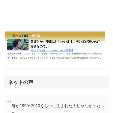
激バズ
2 Posts
1 User
音楽とかも倍速にしちゃいます。テンポが速いのが
好きなので。
https://gekibuzz.com/archives/11940
音楽とかも倍速にしちゃいます。テンポが速いのが好きなので。倍速で動画視聴が若者の中で常識になっ
ていますが、今回なんと街頭インタビューで、音楽までも倍速で聴いてる女性が話題になっています。音
楽とかも倍速にしちゃいます。テンポが速いのが好きなので。 pic.twitter.com/DcIJe6Vy4A— かめりあ/Ca
mellia (@cametek) April 19, 2022ネットの声初音ミクの消失を倍速で聞いてみな｡飛ぶぞ— 燃焼系アミノ式
@市立2021A🌂💓🐉🍕 🦋 (@aminosiki77) April 20, 2022 割とマジで倍速にすると...
ネットの声
確か1990~2010くらいに生まれた人じゃなかった
か