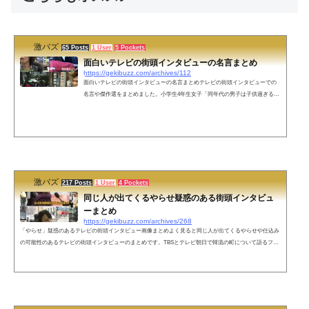
激バズ
65 Posts
1 User
5 Pockets
面白いテレビの街頭インタビューの名言まとめ
https://gekibuzz.com/archives/112
面白いテレビの街頭インタビューの名言まとめテレビの街頭インタビューでの
名言や傑作選をまとめました。小学生4年生女子「同年代の男子は子供過ぎるか
らみんな高校生や大学生と付き合ってる」ラオウ葬儀「私ぶっちゃけ今日ノリ
で来たんで」米サッカー協会「10歳以下はヘディング禁止」→三浦知良「4歳か
らヘディングしている僕はどうなるんですか？」海水浴客「梅雨明けてないじ
ゃないすか!」オリックス糸井：「キャプテンマークに重みは感じますか？」→
「結構軽い素材なんで」震災モニュメントのマンホール「あまり残したくはな
い」恣...
激バズ
217 Posts
1 User
4 Pockets
同じ人が出てくるやらせ疑惑のある街頭インタビュ
ーまとめ
https://gekibuzz.com/archives/268
「やらせ」疑惑のあるテレビの街頭インタビュー画像まとめよく見ると同じ人が出てくるやらせや仕込み
の可能性のあるテレビの街頭インタビューのまとめです。TBSとテレビ朝日で韓流の町について語るファ
ン蓮舫さん支持者として何回も登場する女性豊洲市場に関して日本テレビ、TBS、テレビ朝日のインタビ
ューに登場するおばちゃんNHKの気象情報によく登場する女性就職活動中の女性が、わずか1時間で内定
し会社員として登場！？ポケットに「日テレ」のロゴが付きメモ帳があることがバレてしまった男性デモ
参加者「FUCK 愛国心」＝韓国女子...