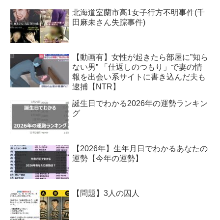
北海道室蘭市高1女子行方不明事件(千
田麻未さん失踪事件)
【動画有】女性が起きたら部屋に”知ら
ない男” 「仕返しのつもり」で妻の情
報を出会い系サイトに書き込んだ夫も
逮捕【NTR】
誕生日でわかる2026年の運勢ランキン
グ
【2026年】生年月日でわかるあなたの
運勢【今年の運勢】
【問題】3人の囚人