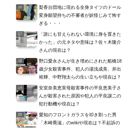
梨香台団地に現れる全身タイツのドール
変身願望持ちの不審者が妖怪じみて怖す
ぎる・・・
「誰にも甘えられない環境に身を置きた
かった」の元ネタや意味は？佐々木隆介
さんの現在は？
野口愛永さんが生き埋めにされた船橋18
歳少女殺害事件、犯人の湯浅成美、井出
裕輝、中野翔太らの生い立ちや現在は？
安室奈美恵実母殺害事件の平良恵美子さ
んが殺害された原因や犯人の平良譲二の
犯行動機や現在は？
愛知のフロントガラスを叩き割った男
「木崎喬滋」のwikiや現在は？不起訴の