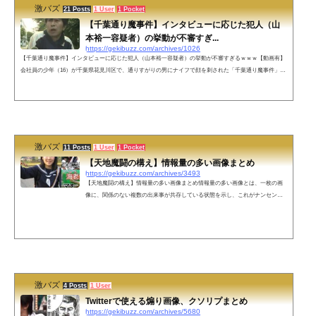
激バズ
21 Posts
1 User
1 Pocket
【千葉通り魔事件】インタビューに応じた犯人（山
本裕一容疑者）の挙動が不審すぎ...
https://gekibuzz.com/archives/1026
【千葉通り魔事件】インタビューに応じた犯人（山本裕一容疑者）の挙動が不審すぎるｗｗｗ【動画有】
会社員の少年（16）が千葉県花見川区で、通りすがりの男にナイフで顔を刺された「千葉通り魔事件」
で、周辺の住民としてインタビューに応じた山本裕一容疑者がいかにも不審者すぎる動画が話題になって
います。9日、千葉市で16歳の少年が男にいきなり刃物で刺されて重傷を負った事件で、警察は、出頭し
てきた45歳の男を逮捕しました。 逮捕された男は、犯行現場の目の前に住んでいました。殺人未遂の疑
いで逮捕されたのは、事件のあっ...
激バズ
11 Posts
1 User
1 Pocket
【天地魔闘の構え】情報量の多い画像まとめ
https://gekibuzz.com/archives/3493
【天地魔闘の構え】情報量の多い画像まとめ情報量の多い画像とは、一枚の画
像に、関係のない複数の出来事が共存している状態を示し、これがナンセンス
な面白さを呼び起こしていることから、「情報量の多い画像」インターネット
ミーム的な感じで広がったものです。今回はそんな情報量の多い画像をまとめ
てみました。寝てる男の周りにいるスイカを持つ男、ギターを持つ男、銃を持
つ男おじいちゃんと横転した車とその後ろにいる赤いローブの女性まさにアメ
リカン！！オーストラリア在住。インド人もびっくり！ウェディングドレス姿
でタバ...
激バズ
4 Posts
1 User
Twitterで使える煽り画像、クソリプまとめ
https://gekibuzz.com/archives/5680