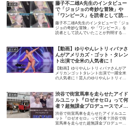
家との間にかけられた不倫疑惑について
藤子不二雄A先生のインタビュー
まとめ
『不倫した事実はない』と疑...
で「ジョジョの奇妙な冒険」や
「ワンピース」を読者として読ん
でいたことが判明する。
藤子不二雄A先生のインタビューで「ジョ
ジョの奇妙な冒険」や「ワンピース」を
読者として読んでいたことが判明する。
報道ステーションで藤子不二雄A先生が
「ジョジョの奇妙な冒険」についてコメ
ントしている映像が流れました
【動画】ゆりやんレトリィバァさ
まとめ
pic.twitter.co...
んがアメリカズ・ゴット・タレン
ト出演で全米の人気者に！
【動画】ゆりやんレトリィバァさんがア
メリカンゴットタレント出演で一躍全米
の人気者に！芸人のゆりやんレトリィバ
ァがアメリカズ・ゴット・タレント（
America's Got Talent:AGT）に出演し、ア
メリカ国旗の柄の水着にに、角刈りの...
渋谷で街宣馬車を走らせたアイド
まとめ
ルユニット『ロゼオセロ』って何
者？超無課金プロデュースでメン
バーは誰？
渋谷で街宣馬車を走らせたアイドルユニ
ット『ロゼオセロ』って何者？渋谷で街
宣馬車を走らせた超無課金プロデュース
のメンズアイドルユニット『ロゼオセ
ロ』が話題になっています。今回は、結