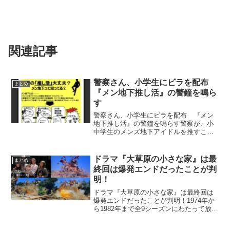
関連記事
警察さん、小学生にビラを配布
まとめ
『メン地下推し活』の警鐘を鳴ら
す
警察さん、小学生にビラを配布 『メン
地下推し活』の警鐘を鳴らす警察が、小
中学生のメンズ地下アイドルを推すこと
に対する注意喚起のポスターを作成しこ
れがクオリティが微妙だと話題になって
います。警察さん、小学生にビラを配
ドラマ『大草原の小さな家』は最
まとめ
布 『メン地下推し活』の警...
終回は爆発エンドだったことが判
明！
ドラマ『大草原の小さな家』は最終回は
爆発エンドだったことが判明！1974年か
ら1982年まで全9シーズンにわたって放送
されたドラマ『大草原の小さな家』の最
終回が爆発で終わるエンディングだとい