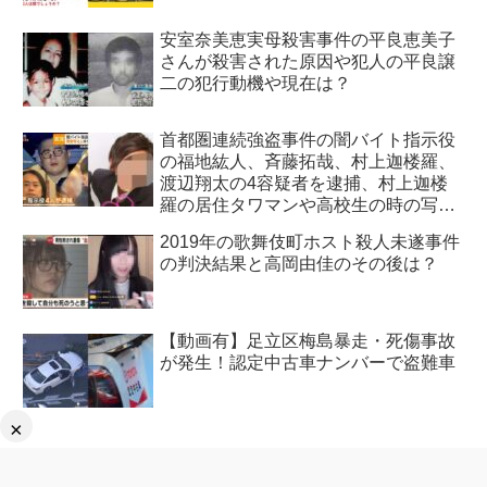
安室奈美恵実母殺害事件の平良恵美子
さんが殺害された原因や犯人の平良譲
二の犯行動機や現在は？
首都圏連続強盗事件の闇バイト指示役
の福地紘人、斉藤拓哉、村上迦楼羅、
渡辺翔太の4容疑者を逮捕、村上迦楼
羅の居住タワマンや高校生の時の写真
も特定！
2019年の歌舞伎町ホスト殺人未遂事件
の判決結果と高岡由佳のその後は？
【動画有】足立区梅島暴走・死傷事故
が発生！認定中古車ナンバーで盗難車
×