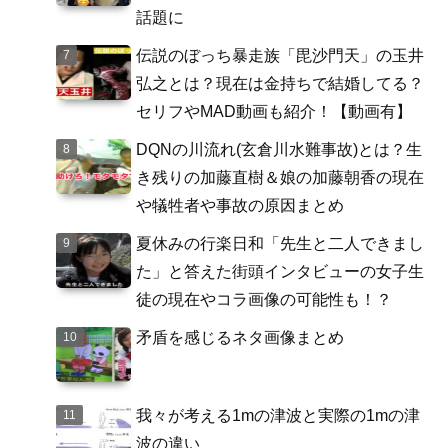
話題に
伝説のぼっち暴走族「毘沙門天」の玉井
弘之とは？現在は金持ちで結婚してる？
セリフやMAD動画も紹介！【動画有】
DQNの川流れ(玄倉川水難事故)とは？生
き残りの加藤直樹＆娘の加藤朝香の現在
や犠牲者や事故の原因まとめ
夏休みの行楽日和「先生と二人できまし
た」と答えた街頭インタビューの女子生
徒の現在やコラ画像の可能性も！？
矛盾を感じるネタ画像まとめ
我々が考える1mの津波と実際の1mの津
波の違い