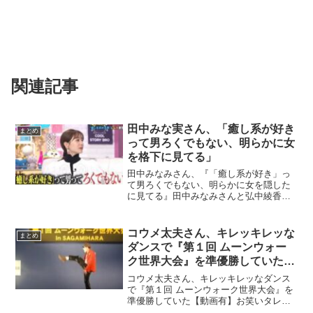
関連記事
田中みな実さん、「癒し系が好き
まとめ
って男ろくでもない、明らかに女
を格下に見てる」
田中みなみさん、『「癒し系が好き」っ
て男ろくでもない、明らかに女を隠した
に見てる』田中みなみさんと弘中綾香さ
んの対談するトーク番組で、「癒し系が
好きって男ろくでもない、明らかに女を
格下に見てる」という発言が多くの共感
コウメ太夫さん、キレッキレッな
まとめ
を呼んでいます。ネットの...
ダンスで『第１回 ムーンウォー
ク世界大会』を準優勝していた
【動画有】
コウメ太夫さん、キレッキレッなダンス
で『第１回 ムーンウォーク世界大会』を
準優勝していた【動画有】お笑いタレン
トのコウメ太夫さんが、マイケル・ジャ