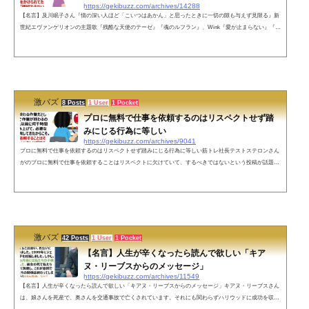
https://gekibuzz.com/archives/14288
【名言】及川眠子さん『情の深い人ほど「こいつはあかん」と思ったときに一切の隙も与えず見限る』新
世紀エヴァンゲリオンの主題歌『残酷な天使のテーゼ』『魂のルフラン』、Wink『愛が止まらない』『淋
しい熱帯魚』などの作詞家・及川眠子さんが投稿した名言といえる人付き合いに関する投稿が反響を呼ん
でいます。情の深い人ほど「こいつはあかん」と思ったときに一切の隙も与えず見限る。完全に背中を向
ける。情が深いのは、あかんと思うまでの辛抱が長いことでもあり、あかんと思ったときにはすべての情
を使い果たしてるから。でも...
激バズ
8 Posts
1 User
1 Pocket
プロに無料で仕事を依頼するのはリスペクトせず踏
みにじる行為に等しい
https://gekibuzz.com/archives/9041
プロに無料で仕事を依頼するのはリスペクトせず踏みにじる行為に等しい筋トレ社長テストステロンさん
がのプロに無料で仕事を依頼することはリスペクトに欠けていて、するべきではないという投稿が話題に
なっています。家族だろうが友人だろうがプロに無料で仕事を依頼するの禁止。たとえ30分で終わる作業
だとしてもだ。30分で作業が終わるのはその人がそれ以前に何千時間もの努力を積み上げて、必要な設備
に金を投資してきたからこそ。無料で仕事を依頼することはそのプロセスをリスペクトせず踏みにじる行
為に等しい。— Testost...
激バズ
42 Posts
1 User
1 Pocket
【名言】人生が辛くなったら読んで欲しい「キア
ヌ・リーブスからのメッセージ」
https://gekibuzz.com/archives/11549
【名言】人生が辛くなったら読んで欲しい「キアヌ・リーブスからのメッセージ」キアヌ・リーブスさん
は、娘さんを死産で、奥さんを交通事故で亡くされています。それにも関わらずハリウッドに成功を収め