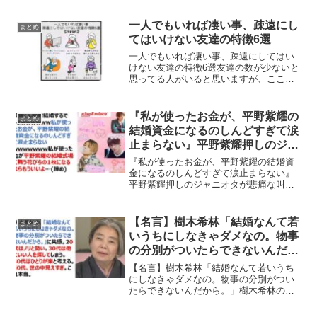
心に刺さっています。運が良い人ってま
さにこれに気づけるかだと思うマツコ最
一人でもいれば凄い事、疎遠にし
まとめ
高 pic.twitte...
てはいけない友達の特徴6選
一人でもいれば凄い事、疎遠にしてはい
けない友達の特徴6選友達の数が少ないと
思ってる人がいると思いますが、ここに
書いてある友達が一人でもいれば凄い事
であるという投稿が反響を呼んでいま
す。ホントこれ大切
『私が使ったお金が、平野紫耀の
まとめ
pic.twitter.com/CnP5...
結婚資金になるのしんどすぎて涙
止まらない』平野紫耀押しのジャ
ニオタがキンプリ脱退で悲痛な叫
『私が使ったお金が、平野紫耀の結婚資
びｗｗｗ
金になるのしんどすぎて涙止まらない』
平野紫耀押しのジャニオタが悲痛な叫び
ｗｗｗ紫耀くん絶対結婚するでしょ
wwwwww私が使ったお金が、平野紫耀の
結婚資金になるのしんどすぎて涙止まら
【名言】樹木希林「結婚なんて若
まとめ
ないwwwwwww私が使...
いうちにしなきゃダメなの。物事
の分別がついたらできないんだか
ら。」
【名言】樹木希林「結婚なんて若いうち
にしなきゃダメなの。物事の分別がつい
たらできないんだから。」樹木希林の、
「結婚なんて若いうちにしなきゃダメな
の。物事の分別がついたらできないんだ