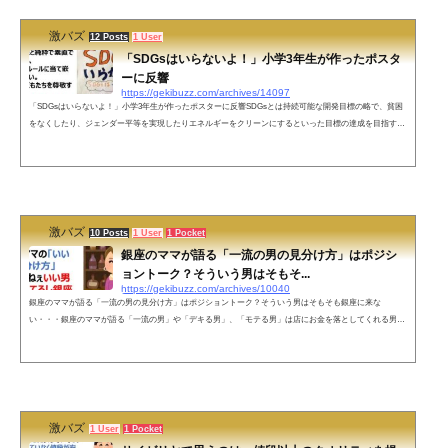
ーン車＝...
激バズ
12 Posts
1 User
「SDGsはいらないよ！」小学3年生が作ったポスタ
ーに反響
https://gekibuzz.com/archives/14097
「SDGsはいらないよ！」小学3年生が作ったポスターに反響SDGsとは持続可能な開発目標の略で、貧困
をなくしたり、ジェンダー平等を実現したりエネルギーをクリーンにするといった目標の達成を目指すも
ので明日が、今回小3の作った「SDGsはいらないよ！SDGsはぜんぶうそ」という投稿が反響を呼んでい
ます。こどもたちはいろんなことをわかっている。この上無いほど純粋で素直で賢いのだから、絶対大人
のルールに当て嵌めてはいけない。わたしは、こどもたちを尊敬する尊重する。優しさと温かさの中で自
由にさせてあげたい… pic.twitter.c...
激バズ
10 Posts
1 User
1 Pocket
銀座のママが語る「一流の男の見分け方」はポジシ
ョントーク？そういう男はそもそ...
https://gekibuzz.com/archives/10040
銀座のママが語る「一流の男の見分け方」はポジショントーク？そういう男はそもそも銀座に来な
い・・・銀座のママが語る「一流の男」や「デキる男」、「モテる男」は店にお金を落としてくれる男、
つまり自分たちに都合の良いポジショントークではないかという投稿が反響を呼んでいます。ネットの声
銀座のママの「いい男の見分け方」だいたいねぇいい男は結婚してるし銀座に来てない。以上。— 花鈴の
マウント (@karin_oec) March 25, 2022 確信つかれている🤭— ゆー裏 (@YuuYukari331331) March 26, 2022
そうすると...
激バズ
1 User
1 Pocket