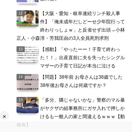
【大阪・愛知・岐阜連続リンチ殺人事
件】「俺未成年だしどーせ少年院行って
終わりっしょｗ」と反省せず出頭→小林
正人・小森淳・芳我匡由の3人全員死刑求刑
【感動】「やったーー！子育て終わっ
た！！」出産直前に夫を失ったシングル
マザーの子育て日記が本当に泣ける
【問題】38年前 お母さんは38歳でした
38年後お母さんは何歳ですか？
「多分、隣じゃないかな」警察のマル暴
がヤクザの組事務所にガサ入れで押しか
×
けるも一般人の家と間違えるｗｗｗ【動
画有】