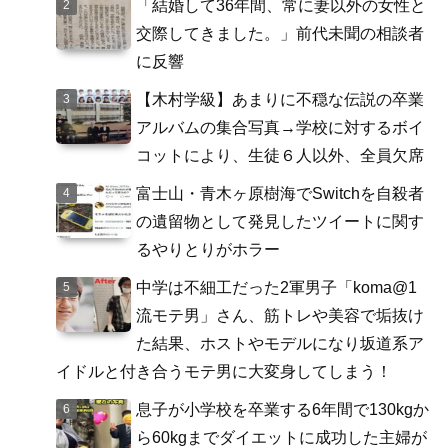
「結婚して36年間、常に妻以外の女性と
交際してきました。」前代未聞の相談者
に反響
【木村学級】あまりに不穏な伝説の卒業
アルバムの集合写真→学校に対するボイ
コットにより、生徒６人以外、全員欠席
富士山・青木ヶ原樹海でSwitchを自殺者
の遺留物として発見したツイートに関す
るやりとりがホラー
中学は不細工だった2軍男子「koma@1
流モテ男」さん、筋トレや美容で垢抜け
た結果、ホストやモデルになり坂道系ア
イドルと付き合うモテ男に大変身してしまう！
息子が小学校を卒業する6年間で130kgか
ら60kgまでダイエットに成功した主婦が