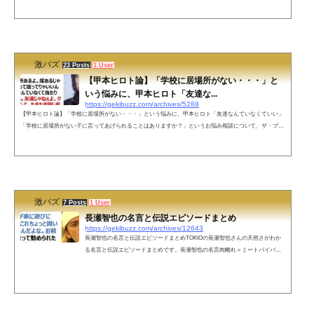
ていましたが、その中でも隠者のような生活スタイルをおくったり、慈善団体に多額の寄付をするなど他
の人とは変わった行動をしていることもありますが、このメッセージの中でのエピソードでも彼がそう考
ええるに至った考えの片鱗が見えるかもしれません。キアヌ・リーブスの名言・格言こちらもオススメ
激バズ
23 Posts
1 User
【甲本ヒロト論】「学校に居場所がない・・・」と
いう悩みに、甲本ヒロト「友達な...
https://gekibuzz.com/archives/5288
【甲本ヒロト論】「学校に居場所がない・・・」という悩みに、甲本ヒロト「友達なんていなくていい」
「学校に居場所がない子に言ってあげられることはありますか？」というお悩み相談について、ザ・ブル
ーハーツやザ・ハイロウズなどで活躍した甲本ヒロトさんの「友達なんていなくていい」という回答が反
響①学校に居場所がない子に言ってあげられることはありますか？ヒロト「居場所あるよ。席あるじゃ
ん。そこに黙って座ってりゃいいんだよ。友達なんていなくて当たり前なんだから。友達じゃねぇよ、ク
ラスメイトなんて。たまたま同じ...
激バズ
7 Posts
1 User
長瀬智也の名言と伝説エピソードまとめ
https://gekibuzz.com/archives/12643
長瀬智也の名言と伝説エピソードまとめTOKIOの長瀬智也さんの天然さがわか
る名言と伝説エピソードまとめです。長瀬智也の名言肉離れ＝ミートバイバイ
林家木久蔵（もくぞう）師匠w-inds.を後輩だと勘違いしてお菓子あげるこの1週
間何を考えた？→「山口の会見を見てから海外に行った」カクテルを作ろう企
画の時に未成年で参加できなく「リーダーのばか」と拗ねる本物のヒョウを見
て「ヒョウって本当にヒョウ柄なんだ！」鉄腕DASH：コンデンスミルクに名前
を書く（太一くんに盗られるかもしれない）TOKIO長瀬智也の天然ネタ（グリ