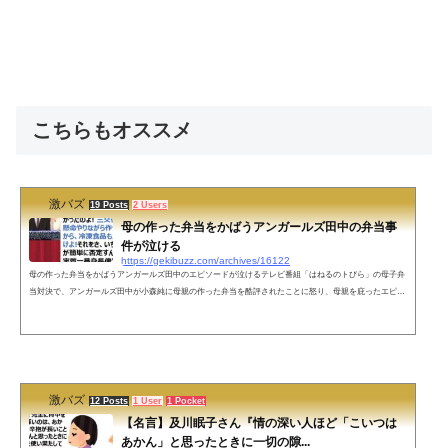
こちらもオススメ
激バズ
19 Posts
2 Users
母の作った弁当をかばうアンガールズ田中の弁当事
件が泣ける
https://gekibuzz.com/archives/16122
母の作った弁当をかばうアンガールズ田中のエピソードが泣けるテレビ番組「はねるのトびら」の母子弁
当対決で、アンガールズ田中が小森純に母親の作った弁当を酷評されたことに怒り、母親を庇ったエピソ
ードが感動的だと反響を呼んでいます。アンガールズ田中のお弁当事件、当時より母親になった今の方が
100倍泣ける。。息子もこんな優しい人に成長してほしい…(咽び泣き) pic.twitter.com/akuzRdc8ZF— 藁に
もすがる思いで10kg痩せるクッカ🕺２歳(R2.3/5👦🏻)🕺🌙*ﾟ (@Orlando_Orlind) April ...
激バズ
12 Posts
1 User
1 Pocket
【名言】及川眠子さん『情の深い人ほど「こいつは
あかん」と思ったときに一切の隙...