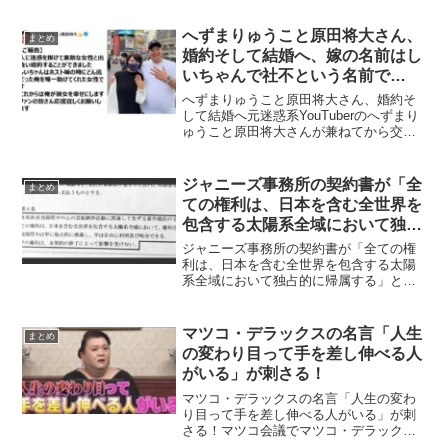
クソンのビリー・ジーン（Billie Jean）に
のせてキレッキレッなダンスで『第１回
へずまりゅうこと原田将大さん、
まとめ
ムーン...
婚約そして結婚へ、嫁の名前はし
いちゃんで社不という名前で
Twitterで活動
へずまりゅうこと原田将大さん、婚約そ
して結婚へ元迷惑系YouTuberのへずまり
ゅうこと原田将大さんが兼ねてから交際
していた「しいちゃん」と婚約したこと
がわかりました。年内にYouTuberや有名
人を集めて結婚式をする予定とのことで
ジャニーズ事務所の契約書が「全
まとめ
す。【ご...
ての権利は、日本を含む全世界を
包含する太陽系全域において独占
的に帰属する」と言う内容でヤバ
ジャニーズ事務所の契約書が「全ての権
い！
利は、日本を含む全世界を包含する太陽
系全域において独占的に帰属する」と言
う内容でヤバい！ジャニーズ事務所がタ
レントと結んでいる契約書で著作権の帰
属部分で「全ての権利は、日本を含む全
マツコ・デラックスの名言「人生
まとめ
世界を包含する太陽系全域...
の変わり目って手を差し伸べる人
がいる」が刺さる！
マツコ・デラックスの名言「人生の変わ
り目って手を差し伸べる人がいる」が刺
さる！マツコ会議でマツコ・デラックス
さんが、人生に関する名言が多くの人の