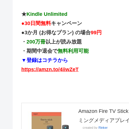
★
Kindle Unlimited
●
30日間無料
キャンペーン
●3か月 (お得なプラン) の場合
99円
・
200万冊
以上が読み放題
・期間中退会で
無料利用可能
▼登録はコチラから
https://amzn.to/4iiwZeT
Amazon Fire TV
ミングメディアプレ
created by
Rinker