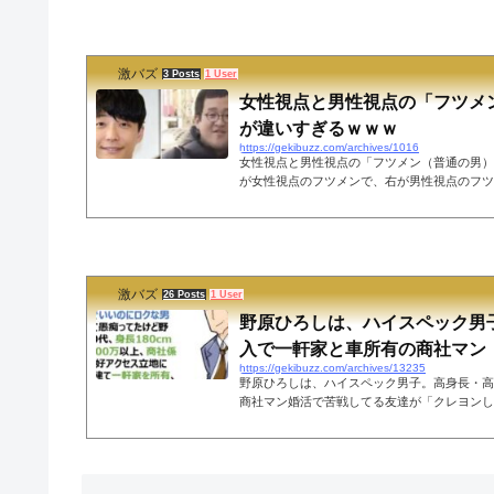
激バズ
3 Posts
1 User
女性視点と男性視点の「フツメ
が違いすぎるｗｗｗ
https://gekibuzz.com/archives/1016
女性視点と男性視点の「フツメン（普通の男）
が女性視点のフツメンで、右が男性視点のフツ
違うようです（笑←女性視点の““フツメン（星
の““フツメン（バキ童）““— 酒カスうさ吉 (@sak
は基準バグりすぎ— 酒カスうさ吉 (@sakekasu
獣先輩フツメン説 pic.twitter.com/BLPluH
さん (@tomatoSAIKYOJP) January 16,
激バズ
なあ。多分、どっちも同じような感じだよね。— ヘル
26 Posts
1 User
野原ひろしは、ハイスペック男
入で一軒家と車所有の商社マン
https://gekibuzz.com/archives/13235
野原ひろしは、ハイスペック男子。高身長・高
商社マン婚活で苦戦してる友達が「クレヨンし
たいな普通の男でいいのにロクな男いない〜」
ひろしは30代、身長180cm以上、年収600
好アクセス立地に4DKの二階建て一軒家を所
悩、紛れもないハイスペ男子です— 限界社不ちゃん (