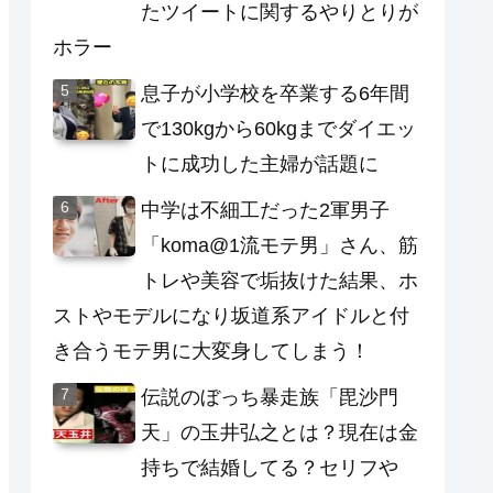
たツイートに関するやりとりが
ホラー
息子が小学校を卒業する6年間
で130kgから60kgまでダイエッ
トに成功した主婦が話題に
中学は不細工だった2軍男子
「koma@1流モテ男」さん、筋
トレや美容で垢抜けた結果、ホ
ストやモデルになり坂道系アイドルと付
き合うモテ男に大変身してしまう！
伝説のぼっち暴走族「毘沙門
天」の玉井弘之とは？現在は金
持ちで結婚してる？セリフや