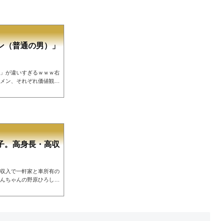
ン（普通の男）」
」が違いすぎるｗｗｗ右
メン、それぞれ価値観は
野源）““→男性視点
ekasu_usagi)最近の女
_usagi)ネットの反応野
rXkj— ヴェノム・ウィリアム
 2021これの女性版も見てみたい
ツ (@Helt...
子。高身長・高収
収入で一軒家と車所有の
んちゃんの野原ひろしみ
って愚痴ってたけど野原
万以上、商社係長、都心まで
有、車持ち、愛妻家で子煩
@ggnka___icha)