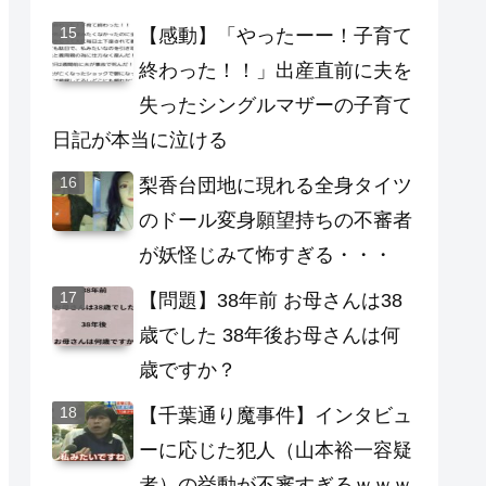
【感動】「やったーー！子育て
終わった！！」出産直前に夫を
失ったシングルマザーの子育て
日記が本当に泣ける
梨香台団地に現れる全身タイツ
のドール変身願望持ちの不審者
が妖怪じみて怖すぎる・・・
【問題】38年前 お母さんは38
歳でした 38年後お母さんは何
歳ですか？
【千葉通り魔事件】インタビュ
ーに応じた犯人（山本裕一容疑
者）の挙動が不審すぎるｗｗｗ