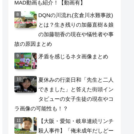
MAD動画も紹介！【動画有】
DQNの川流れ(玄倉川水難事故)
とは？生き残りの加藤直樹＆娘
の加藤朝香の現在や犠牲者や事
故の原因まとめ
矛盾を感じるネタ画像まとめ
夏休みの行楽日和「先生と二人
できました」と答えた街頭イン
タビューの女子生徒の現在やコ
ラ画像の可能性も！？
【大阪・愛知・岐阜連続リンチ
殺人事件】「俺未成年だしどー