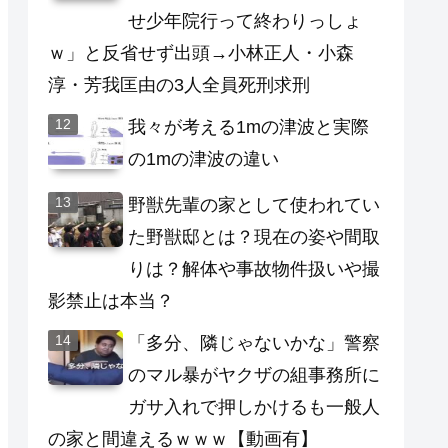
せ少年院行って終わりっしょ
ｗ」と反省せず出頭→小林正人・小森
淳・芳我匡由の3人全員死刑求刑
我々が考える1mの津波と実際
の1mの津波の違い
野獣先輩の家として使われてい
た野獣邸とは？現在の姿や間取
りは？解体や事故物件扱いや撮
影禁止は本当？
「多分、隣じゃないかな」警察
のマル暴がヤクザの組事務所に
ガサ入れで押しかけるも一般人
の家と間違えるｗｗｗ【動画有】