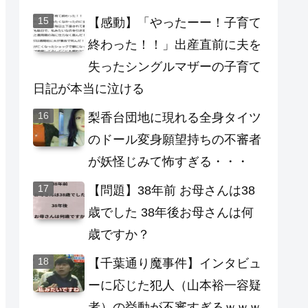
【感動】「やったーー！子育て
終わった！！」出産直前に夫を
失ったシングルマザーの子育て
日記が本当に泣ける
梨香台団地に現れる全身タイツ
のドール変身願望持ちの不審者
が妖怪じみて怖すぎる・・・
【問題】38年前 お母さんは38
歳でした 38年後お母さんは何
歳ですか？
【千葉通り魔事件】インタビュ
ーに応じた犯人（山本裕一容疑
者）の挙動が不審すぎるｗｗｗ