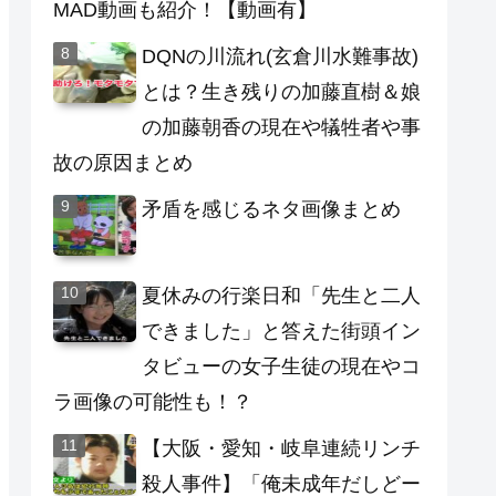
MAD動画も紹介！【動画有】
DQNの川流れ(玄倉川水難事故)
とは？生き残りの加藤直樹＆娘
の加藤朝香の現在や犠牲者や事
故の原因まとめ
矛盾を感じるネタ画像まとめ
夏休みの行楽日和「先生と二人
できました」と答えた街頭イン
タビューの女子生徒の現在やコ
ラ画像の可能性も！？
【大阪・愛知・岐阜連続リンチ
殺人事件】「俺未成年だしどー