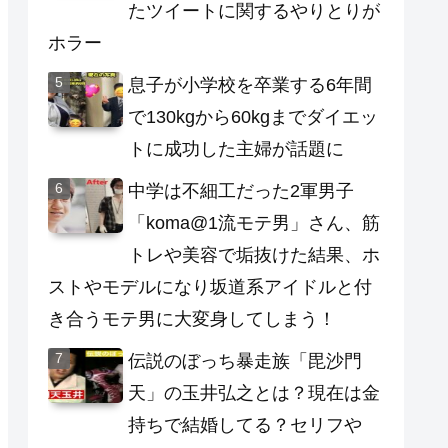
たツイートに関するやりとりが
ホラー
息子が小学校を卒業する6年間
で130kgから60kgまでダイエッ
トに成功した主婦が話題に
中学は不細工だった2軍男子
「koma@1流モテ男」さん、筋
トレや美容で垢抜けた結果、ホ
ストやモデルになり坂道系アイドルと付
き合うモテ男に大変身してしまう！
伝説のぼっち暴走族「毘沙門
天」の玉井弘之とは？現在は金
持ちで結婚してる？セリフや