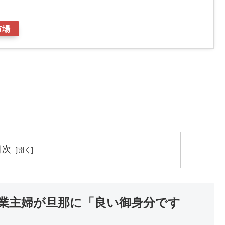
市場
目次
業主婦が旦那に「良い御身分です