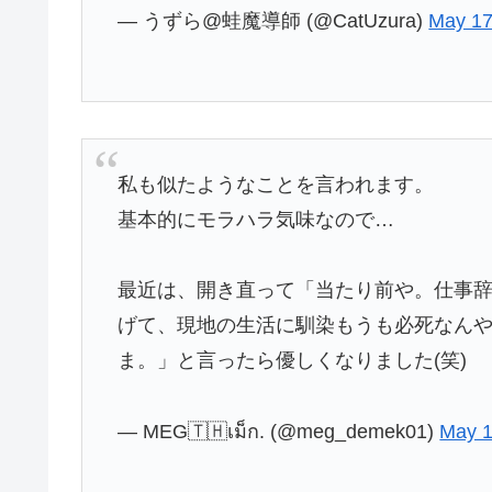
— うずら@蛙魔導師 (@CatUzura)
May 17
私も似たようなことを言われます。
基本的にモラハラ気味なので…
最近は、開き直って「当たり前や。仕事
げて、現地の生活に馴染もうも必死なん
ま。」と言ったら優しくなりました(笑)
— MEG🇹🇭เม็ก. (@meg_demek01)
May 1