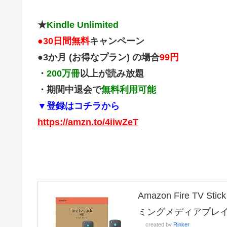
★
Kindle Unlimited
●
30日間無料
キャンペーン
●3か月 (お得なプラン) の場合
99円
・
200万冊
以上が読み放題
・期間中退会で
無料利用可能
▼登録はコチラから
https://amzn.to/4iiwZeT
Amazon Fire TV
ミングメディアプレ
created by
Rinker