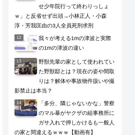
せ少年院行って終わりっしょ
ｗ」と反省せず出頭→小林正人・小森
淳・芳我匡由の3人全員死刑求刑
我々が考える1mの津波と実際
の1mの津波の違い
野獣先輩の家として使われてい
た野獣邸とは？現在の姿や間取
りは？解体や事故物件扱いや撮
影禁止は本当？
「多分、隣じゃないかな」警察
のマル暴がヤクザの組事務所に
ガサ入れで押しかけるも一般人
の家と間違えるｗｗｗ【動画有】