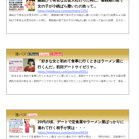
縁結びで有名な出雲大社行った時に、賽銭箱の前で
女の子が小銭ばら撒いたの拾って...
https://gekibuzz.com/archives/7252
縁結びで有名な出雲大社行った時に、賽銭箱の前で女の子が小銭ばら撒いたの拾ってあげた結果ｗｗｗ縁
結びで有名な出雲大社行った時に、賽銭箱の前で女の子が小銭ばら撒いたの拾ってあげた結果、まさかの
展開になってしまったようですｗｗｗ縁結びで有名な出雲大社行った時にさ、賽銭箱の前で女の子が小銭
ばら撒いたの拾ってあげたの。そしたら帰りに寄った道の駅でたまたまその子と隣同士で車停めててさ。
お互い目が合い照れながら会釈したんだけど、まさかその子が後に俺の彼女にならないだなんてこの時の
俺はまだ知らなかったんだ&md...
激バズ
6 Posts
1 User
1 Pocket
「好きな女と初めて食事に行くときはラーメン屋に
行くんだ」初回デートサイゼリヤ...
https://gekibuzz.com/archives/6551
「好きな女と初めて食事に行くときはラーメン屋に行くんだ」初回デートサイゼリヤ論争に対する落合博
満氏の名言が刺さる！初回デートでサイゼリヤに連れて行くことに関するアリナシ論争について、落合博
満氏の「女と初めて食事に行くときはラーメン屋に行くんだ」という名言が刺さると話題になっていま
す。ネットの声結婚を意識する相手はまさにこれに限る‼️相手の度量を見れる。苦楽を共に出来ると確信
した時結婚しよう最初に思いっ切りハードルを下げて日高屋、幸楽苑、スガキヤ等にすれば…帰っちゃう
ような気がする&#...
激バズ
1 User
20代の頃、デートで定食屋やラーメン屋ばっかりに
連れて行く相手が実は・・・
https://gekibuzz.com/archives/6634
20代の頃、デートで定食屋やラーメン屋ばっかりに連れて行く相手が実は・・・20代の頃に、定食屋やラ