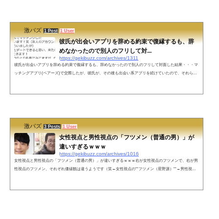
いんだと思う。— ササキクン (@21YOa3AOs1aaESh) December 26, 2019 戦場のメリークリスマスならぬ
修羅場のメリークリスマス— ...
激バズ
1 Post
1 User
彼氏が出会いアプリを辞める約束で復縁するも、辞
めなかったので別人のフリして対...
https://gekibuzz.com/archives/1311
彼氏が出会いアプリを辞める約束で復縁するも、辞めなかったので別人のフリして対面した結果・・・マ
ッチングアプリ(ペアーズ)で交際したが、彼氏が、その後も出会い系アプリを続けていたので、それらを
すべてやめる約束で、復縁と婚約をして、同棲のために退職までした女性。しかし、彼氏は、それにもか
かわらず出会いアプリ（タップル誕生）をやっていて、そこで友人のアカウントを借りた彼女とマッチン
グして、ついに二人は対面する展開に・・・その後、名前を隠して別の女のフリして彼氏に会うも、彼氏
のおびただしい数の余罪が発...
激バズ
3 Posts
1 User
女性視点と男性視点の「フツメン（普通の男）」が
違いすぎるｗｗｗ
https://gekibuzz.com/archives/1016
女性視点と男性視点の「フツメン（普通の男）」が違いすぎるｗｗｗ右が女性視点のフツメンで、右が男
性視点のフツメン、それぞれ価値観は違うようです（笑←女性視点の““フツメン（星野源）““→男性視点
の““フツメン（バキ童）““— 酒カスうさ吉 (@sakekasu_usagi)最近の女は基準バグりすぎ— 酒カスうさ吉
(@sakekasu_usagi)ネットの反応野獣先輩フツメン説 pic.twitter.com/BLPluHrXkj— ヴェノム・ウィリアム
さん (@tomatoSAIKYOJP) January 16, 2021これの女性版も見てみたいなあ。多分、どっちも同じような感
じだよね。— ヘルツ (@Helt...