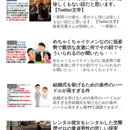
なる・婚活...
珍しくもない話だと思います。
【Twitter文学】
一夜限りの過ち、若かりし頃には珍しく
もない話だと思います。【Twitter文学】
銀座交番さんが投稿した、「一夜限りの
過ち、若かりし頃には珍しくもない話だ
と思います。」から始まる一連の文章が
Twitter文学的なアプローチで惹きつけら
めちゃくちゃイケメンなのに低姿
まとめ
れる内容...
勢で親切な友達に何でその顔でそ
ういられるのか聞いたら・・・
めちゃくちゃイケメンなのに低姿勢で親
切な友達に何でその顔でそういられるの
か聞いたら・・・めちゃくちゃイケメン
なのに低姿勢で親切な友達に何でその顔
でそういられるのか聞いたら「イケメン
が低姿勢で親切だったらイケメンじゃな
結婚式を挙げるための条件のハー
まとめ
い人は絶望する。俺はみん...
ドルが高すぎる件
結婚式を挙げるための条件のハードルが
高すぎる件結婚式を挙げるための条件、
ハードル高すぎん😅❓❓①感謝できるマト
モな両親②スピーチなどを頼める親しい
友人③人に見せれるレベルの子供時代の
写真④学生時代の友人達と今でも仲が良
レンタル彼女をレンタルした交際
まとめ
いこと⑤祝辞を頼めるほ...
歴ゼロの童貞男性の悲しい現実