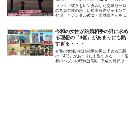
レンタル彼女をレンタルした交際歴ゼロ
の童貞男性の悲しい現実有吉ジャポンで
登場したレンタル彼女・水城咲さんをレ
ンタルした交際歴ゼロの童貞オタク男性
の悲しい現実が判明してしまったようで
す。【悲報】【四コマ漫画】レンタル彼
令和の女性が結婚相手の男に求め
まとめ
女の現実、ヤバ過ぎる p...
る理想の『4低』があまりにも酷
すぎる・・・
令和の女性が結婚相手の男に求める理想
の『4低』があまりにも酷すぎる・・・昭
和のバブルの時代は3高、平成の時代は3
平だった女性が結婚相手に求める理想の
条件ですが、令和の女性にとっては『4
低』がトレンドのようです。ネットの声
お掃除もできる触ると...