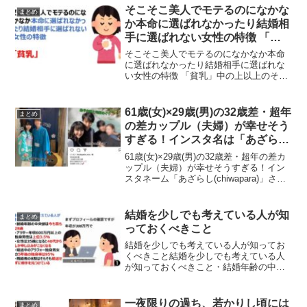
そこそこ美人でモテるのになかな
まとめ
か本命に選ばれなかったり結婚相
手に選ばれない女性の特徴 「貧
乳」
そこそこ美人でモテるのになかなか本命
に選ばれなかったり結婚相手に選ばれな
い女性の特徴 「貧乳」中の上以上のそこ
そこ美人でモテるのになかなか本命に選
ばれなかったり、結婚相手に選ばれない
女性の特徴について投稿がされ話題にな
61歳(女)×29歳(男)の32歳差・超年
まとめ
っています。そこそこ美...
の差カップル（夫婦）が幸せそう
すぎる！インスタ名は「あざらし
(chiwapara)」で資産家！？
61歳(女)×29歳(男)の32歳差・超年の差カ
ップル（夫婦）が幸せそうすぎる！イン
スタネーム「あざらし(chiwapara)」さん
（61歳）と32歳年下の彼氏（現在は、
夫）の32歳差の夫婦が幸せそうすぎると
話題なっています。今回は、そんな...
結婚を少しでも考えている人が知
まとめ
っておくべきこと
結婚を少しでも考えている人が知ってお
くべきこと結婚を少しでも考えている人
が知っておくべきこと・結婚年齢の中央
値は今も昔も28歳・アラサー年収600万円
以上の独身男性は上位3.5%・女性は35歳
になると40代からしか申し込みがこなく
一夜限りの過ち、若かりし頃には
まとめ