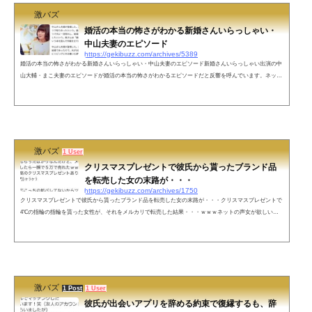
激バズ
婚活の本当の怖さがわかる新婚さんいらっしゃい・
中山夫妻のエピソード
https://gekibuzz.com/archives/5389
婚活の本当の怖さがわかる新婚さんいらっしゃい・中山夫妻のエピソード新婚さんいらっしゃい出演の中
山大輔・まこ夫妻のエピソードが婚活の本当の怖さがわかるエピソードだと反響を呼んでいます。ネット
の声年齢偽装してるわこれ— グラムマイモル (@BudouBudouu) January 24, 2022 誰も指摘してないけど2枚
目の画像の「悩んでるうちに無意識で婚姻届に記入した」ってとこ、意味不明すぎるのだがw— カイン
(@kainkainja) January 24, 2022 ３４歳にみえない、、— ぷ (@m69947172) January 24, 2022 40後半に見え
る&md...
激バズ
1 User
クリスマスプレゼントで彼氏から貰ったブランド品
を転売した女の末路が・・・
https://gekibuzz.com/archives/1750
クリスマスプレゼントで彼氏から貰ったブランド品を転売した女の末路が・・・クリスマスプレゼントで
4℃の指輪の指輪を貰った女性が、それをメルカリで転売した結果・・・ｗｗｗネットの声女が欲しいア
クセサリーと男が素敵だと思うアクセサリーって差があるんだと思う。つまり、男が選ぶアクセサリーは
ダサい。だから来年からは、男は、女性のクリスマスに古今亭志ん朝のCDセットをプレゼントすればい
いんだと思う。— ササキクン (@21YOa3AOs1aaESh) December 26, 2019 戦場のメリークリスマスならぬ
修羅場のメリークリスマス— ...
激バズ
1 Post
1 User
彼氏が出会いアプリを辞める約束で復縁するも、辞