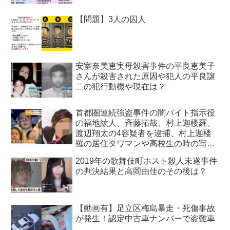
【問題】3人の囚人
安室奈美恵実母殺害事件の平良恵美子
さんが殺害された原因や犯人の平良譲
二の犯行動機や現在は？
首都圏連続強盗事件の闇バイト指示役
の福地紘人、斉藤拓哉、村上迦楼羅、
渡辺翔太の4容疑者を逮捕、村上迦楼
羅の居住タワマンや高校生の時の写真
も特定！
2019年の歌舞伎町ホスト殺人未遂事件
の判決結果と高岡由佳のその後は？
【動画有】足立区梅島暴走・死傷事故
が発生！認定中古車ナンバーで盗難車