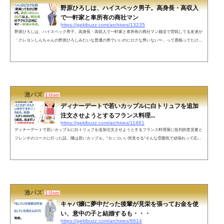
野原ひろしは、ハイスペック男子。高身長・高収入
で一軒家と車所有の商社マン
https://gekibuzz.com/archives/13235
野原ひろしは、ハイスペック男子。高身長・高収入で一軒家と車所有の商社マン婚活で苦戦してる友達が
「クレヨンしんちゃんの野原ひろしみたいな普通の男でいいのにロクな男いない〜」って愚痴ってたけど
野原ひろしは30代、身長180cm以上、年収600万以上、商社係長、都心まで好アクセス立地に4DKの二階建
て一軒家を所有、車持ち、愛妻家で子煩悩、紛れもないハイスペ男子です— 限界社不ちゃん (@ggnka___i
cha) May 6, 2022 ネットの声まぁおれは海外の都内タワマン85階住みTOEIC972点早稲田医学部と慶応掛け
持ちしてて身長180kmの...
激バズ
1 User
ディナーデートで若いカップルに白トリュフを追加
注文させようとするフランス料理...
https://gekibuzz.com/archives/11461
ディナーデートで若いカップルに白トリュフを追加注文させようとするフランス料理屋に批判的意見妻と
フレンチのコースに行った話。隣は若いカップル。“カッコいい所見せる“そんな雰囲気で頑張れって応
援。ところが｢オススメの白トリュフいかがですか？」と店員が回り始める。追加5000円。コースが14000
円。引きつり笑顔の彼氏。気まずい顔の彼女。２人の気持ち分かるかオーナー。2度とこの店行かん— た
かみ｜2児のパパ経営者 (@takami_seiji) April 12, 2022 ここだけの話。このお店は名古屋市にあるのです
が、食べログ3.22、Goo...
激バズ
1 User
キャバ嬢に夢中だった後輩が見栄を張ってお金を使
い、意中の子と結婚するも・・・
https://gekibuzz.com/archives/6614