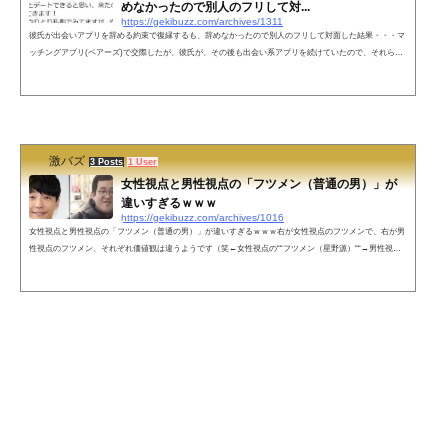
めなかったので別人のフリして対...
https://gekibuzz.com/archives/1311
彼氏が出会いアプリを辞める約束で復縁するも、辞めなかったので別人のフリして対面した結果・・・マ
ッチングアプリ(ペアーズ)で交際したが、彼氏が、その後も出会い系アプリを続けていたので、それらを
すべてやめる約束で、復縁と婚約をして、同棲のために退職までした女性。しかし、彼氏は、それにもか
かわらず出会いアプリ（タップル誕生）をやっていて、そこで友人のアカウントを借りた彼女とマッチン
グして、ついに二人は対面する展開に・・・その後、名前を隠して別の女のフリして彼氏に会うも、彼氏
のおびただしい数の余罪が発...
激バズ
3 Posts
1 User
女性視点と男性視点の「フツメン（普通の男）」が
違いすぎるｗｗｗ
https://gekibuzz.com/archives/1016
女性視点と男性視点の「フツメン（普通の男）」が違いすぎるｗｗｗ右が女性視点のフツメンで、右が男
性視点のフツメン、それぞれ価値観は違うようです（笑←女性視点の““フツメン（星野源）““→男性視点
の““フツメン（バキ童）““— 酒カスうさ吉 (@sakekasu_usagi)最近の女は基準バグりすぎ— 酒カスうさ吉
(@sakekasu_usagi)ネットの反応野獣先輩フツメン説 pic.twitter.com/BLPluHrXkj— ヴェノム・ウィリアム
さん (@tomatoSAIKYOJP) January 16, 2021これの女性版も見てみたいなあ。多分、どっちも同じような感
じだよね。— ヘルツ (@Helt...