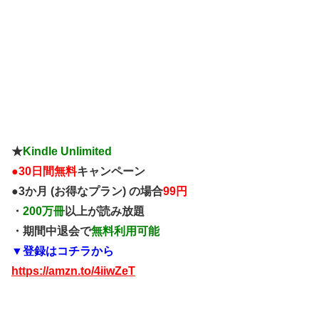
★
Kindle Unlimited
●
30日間無料
キャンペーン
●3か月 (お得なプラン) の場合
99円
・
200万冊
以上が読み放題
・期間中退会で
無料利用可能
▼登録はコチラから
https://amzn.to/4iiwZeT