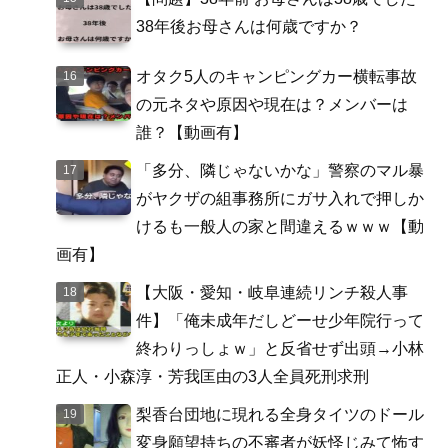
38年後お母さんは何歳ですか？
オタク5人のキャンピングカー横転事故
の元ネタや原因や現在は？メンバーは
誰？【動画有】
「多分、隣じゃないかな」警察のマル暴
がヤクザの組事務所にガサ入れで押しか
けるも一般人の家と間違えるｗｗｗ【動
画有】
【大阪・愛知・岐阜連続リンチ殺人事
件】「俺未成年だしどーせ少年院行って
終わりっしょｗ」と反省せず出頭→小林
正人・小森淳・芳我匡由の3人全員死刑求刑
梨香台団地に現れる全身タイツのドール
変身願望持ちの不審者が妖怪じみて怖す