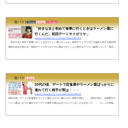
ばら撒いたの拾ってあげたの。そしたら帰りに寄った道の駅でたまたまその子と隣同士で車停めててさ。
お互い目が合い照れながら会釈したんだけど、まさかその子が後に俺の彼女にならないだなんてこの時の
俺はまだ知らなかったんだ&md...
激バズ
6 Posts
1 User
1 Pocket
「好きな女と初めて食事に行くときはラーメン屋に
行くんだ」初回デートサイゼリヤ...
https://gekibuzz.com/archives/6551
「好きな女と初めて食事に行くときはラーメン屋に行くんだ」初回デートサイゼリヤ論争に対する落合博
満氏の名言が刺さる！初回デートでサイゼリヤに連れて行くことに関するアリナシ論争について、落合博
満氏の「女と初めて食事に行くときはラーメン屋に行くんだ」という名言が刺さると話題になっていま
す。ネットの声結婚を意識する相手はまさにこれに限る‼️相手の度量を見れる。苦楽を共に出来ると確信
した時結婚しよう最初に思いっ切りハードルを下げて日高屋、幸楽苑、スガキヤ等にすれば…帰っちゃう
ような気がする&#...
激バズ
1 User
20代の頃、デートで定食屋やラーメン屋ばっかりに
連れて行く相手が実は・・・
https://gekibuzz.com/archives/6634
20代の頃、デートで定食屋やラーメン屋ばっかりに連れて行く相手が実は・・・20代の頃に、定食屋やラ
ーメン屋ばっかりに連れて行くデート相手が実はわざとやっていがことがわかって・・・ネットの声紹介
してくれた男性が友達に「付き合えそう」って話してるの嫌ですよね😅ねこまたさんに伝わるって気付い
てないんかな？— おがっち🎤⛄⚡💪💛 (@saya6v) February 11, 2022コレ系であったのが、私を見て紹介し
て！って言って来た人が居たんだけど、食事行ったら元カノが忘れられない…って恋愛相...