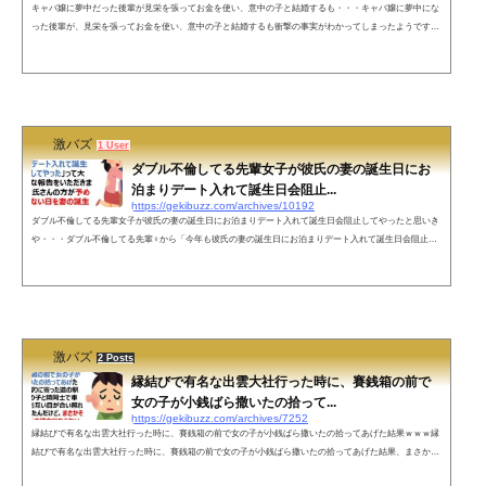
キャバ嬢に夢中だった後輩が見栄を張ってお金を使い、意中の子と結婚するも・・・キャバ嬢に夢中にな
った後輩が、見栄を張ってお金を使い、意中の子と結婚するも衝撃の事実がわかってしまったようですｗ
ｗｗキャバ嬢に夢中だった後輩見栄を張ってお金を使い、意中の子と結婚！金持ちのフリをしていた後輩
は貯金ゼロ。25歳のフリをしていた奥さんは35歳。入籍直前に発覚。最近2人目の出産報告を受けてほっ
こり幸せの形は色々。さあ今日も嫁の足揉むか💀— どん💀年収4,000万の奴隷 (@don_dorei) February 10, 2
022 ...
激バズ
1 User
ダブル不倫してる先輩女子が彼氏の妻の誕生日にお
泊まりデート入れて誕生日会阻止...
https://gekibuzz.com/archives/10192
ダブル不倫してる先輩女子が彼氏の妻の誕生日にお泊まりデート入れて誕生日会阻止してやったと思いき
や・・・ダブル不倫してる先輩♀から「今年も彼氏の妻の誕生日にお泊まりデート入れて誕生日会阻止し
てやった」って大変キョトンな報告をいただきましたが、彼氏さんの方が予め全然関係ない日を妻の誕生
日として伝えてあるので今日も平和です😇👐— もうあ看(もうアラ還) (@MO__AKAN) March 26, 2022 ネッ
トの声なんなら自分の誕生日もずらしてる件— ふぅ (@teachermagic1) March 27, 2022 すごい騙し...
激バズ
2 Posts
縁結びで有名な出雲大社行った時に、賽銭箱の前で
女の子が小銭ばら撒いたの拾って...
https://gekibuzz.com/archives/7252
縁結びで有名な出雲大社行った時に、賽銭箱の前で女の子が小銭ばら撒いたの拾ってあげた結果ｗｗｗ縁
結びで有名な出雲大社行った時に、賽銭箱の前で女の子が小銭ばら撒いたの拾ってあげた結果、まさかの
展開になってしまったようですｗｗｗ縁結びで有名な出雲大社行った時にさ、賽銭箱の前で女の子が小銭