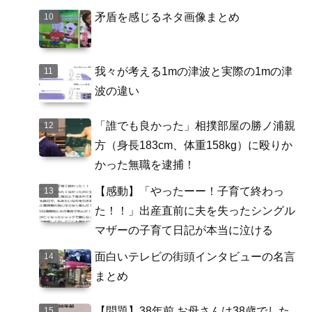
矛盾を感じるネタ画像まとめ
我々が考える1mの津波と実際の1mの津
波の違い
「誰でも良かった」相撲部屋の勝ノ浦親
方（身長183cm、体重158kg）に殴りか
かった無職を逮捕！
【感動】「やったーー！子育て終わっ
た！！」出産直前に夫を失ったシングル
マザーの子育て日記が本当に泣ける
面白いテレビの街頭インタビューの名言
まとめ
【問題】38年前 お母さんは38歳でした