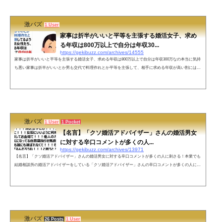
激バズ
1 User
家事は折半がいいと平等を主張する婚活女子、求め
る年収は800万以上で自分は年収30...
https://gekibuzz.com/archives/14555
家事は折半がいいと平等を主張する婚活女子、求める年収は800万以上で自分は年収300万なの本当に気持
ち悪い家事は折半がいいとか男も交代で料理作れとか平等を主張して、相手に求める年収が高い割には、
自分の年収は低いという婚活女性が気持ち悪いという投稿が反響を呼んでいます。家事は折半がいいとか
男も交代で料理作れとか平等を主張してるように見える婚活女性たち、相手に求める年収は800万以上で
自分は年収300万なの本当に気持ち悪いな。— ギンギン (@ropponginza) May 19, 2022 ネットの声子供は、
今すぐ欲しい、専業主...
激バズ
1 User
1 Pocket
【名言】「クソ婚活アドバイザー」さんの婚活男女
に対する辛口コメントが多くの人...
https://gekibuzz.com/archives/13971
【名言】「クソ婚活アドバイザー」さんの婚活男女に対する辛口コメントが多くの人に刺さる！本業でも
結婚相談所の婚活アドバイザーをしている「クソ婚活アドバイザー」さんの辛口コメントが多くの人に刺
さると反響を呼んでいます。ネットの声クソ婚さんの情熱を見て、ここまで熱心になってくれるならわた
しも結婚相談所のお世話になりたいなと思いました。相談所の方は皆様（情熱的でないにしても）親身に
なっていらっしゃいますか？それとも、ビジネスライクにしている方もいますか？— あるてみしにん (@j
un680) October 7, 201...
激バズ
26 Posts
1 User