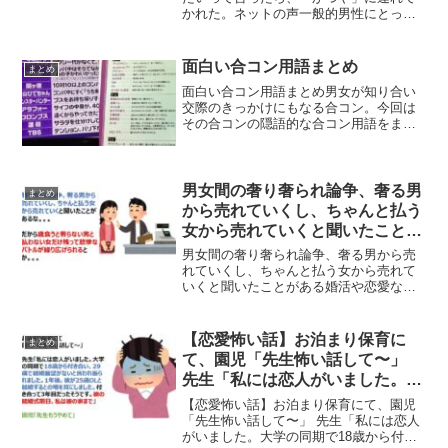
かれた。ネットの声一般的男性にとって
は、「女性のカフェ好き」「おはなし好
き」というのが想像の数倍なのです。予
想や理解の範疇を越えています。男は、
面白い合コン用語まとめ
まとめ
味と値段が優先です。「味...
面白い合コン用語まとめ男女が知り合い
交際のきっかけにもなる合コン。今回は
その合コンの隠語的な合コン用語をまと
めました。合コン用語集●アースマラソ
ン：タクシー代が無くて走って帰ること●
ゴッホ：コンパ中はそうでなかったけ
ど、家に帰ってから「あの...
男女間の奢り奢られ論争、奢る男
まとめ
から売れていくし、ちゃんと払う
女から売れていくと聞いたことが
ある
男女間の奢り奢られ論争、奢る男から売
れていくし、ちゃんと払う女から売れて
いくと聞いたことがある婚活や恋愛など
において、食事などのお会計を男が奢る
べきとか、ワリカンにされたなどの男女
間の奢り奢られ論争ですが、結局は奢る
【恋愛怖い話】お泊まり保育に
まとめ
男から売れていくし、ちゃ...
て、園児「先生怖い話して〜」
先生「私には恋人がいました。大
学の同期で18歳から付き合い、
【恋愛怖い話】お泊まり保育にて、園児
29歳で結婚願望がないと言われ」
「先生怖い話して〜」 先生「私には恋人
がいました。大学の同期で18歳から付き