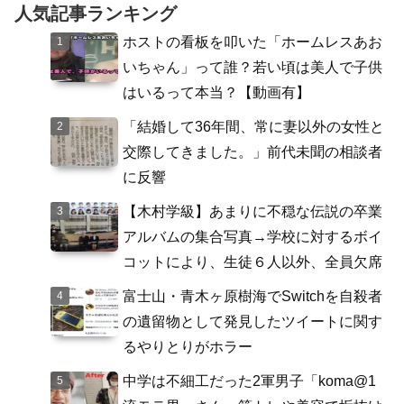
人気記事ランキング
ホストの看板を叩いた「ホームレスあお
いちゃん」って誰？若い頃は美人で子供
はいるって本当？【動画有】
「結婚して36年間、常に妻以外の女性と
交際してきました。」前代未聞の相談者
に反響
【木村学級】あまりに不穏な伝説の卒業
アルバムの集合写真→学校に対するボイ
コットにより、生徒６人以外、全員欠席
富士山・青木ヶ原樹海でSwitchを自殺者
の遺留物として発見したツイートに関す
るやりとりがホラー
中学は不細工だった2軍男子「koma@1