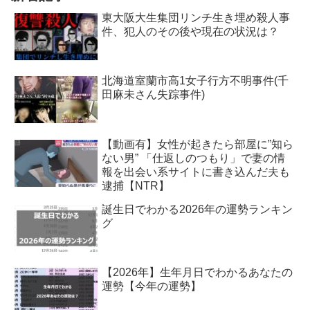
東大阪大生集団リンチ生き埋め殺人事
件、犯人のその後や現在の状況は？
北海道室蘭市高1女子行方不明事件(千
田麻未さん失踪事件)
【動画有】女性が起きたら部屋に”知ら
ない男” 「仕返しのつもり」で妻の情
報を出会い系サイトに書き込んだ夫も
逮捕【NTR】
誕生日でわかる2026年の運勢ランキン
グ
【2026年】生年月日でわかるあなたの
運勢【今年の運勢】