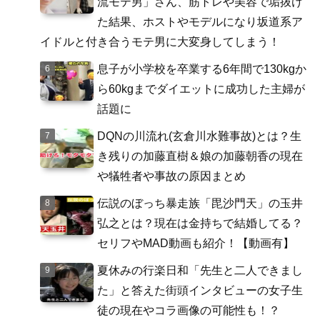
流モテ男」さん、筋トレや美容で垢抜け
た結果、ホストやモデルになり坂道系ア
イドルと付き合うモテ男に大変身してしまう！
息子が小学校を卒業する6年間で130kgか
ら60kgまでダイエットに成功した主婦が
話題に
DQNの川流れ(玄倉川水難事故)とは？生
き残りの加藤直樹＆娘の加藤朝香の現在
や犠牲者や事故の原因まとめ
伝説のぼっち暴走族「毘沙門天」の玉井
弘之とは？現在は金持ちで結婚してる？
セリフやMAD動画も紹介！【動画有】
夏休みの行楽日和「先生と二人できまし
た」と答えた街頭インタビューの女子生
徒の現在やコラ画像の可能性も！？