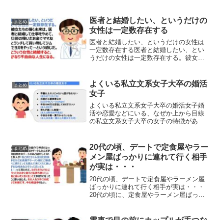
合い、29歳で結婚願望がないと言われ」
ネットの声同期 「先生続けて」— 玉緑茶
(@_tamaryokucha_) August...
医者と結婚したい、というだけの
まとめ
女性は一定数存在する
医者と結婚したい、というだけの女性は
一定数存在する医者と結婚したい、とい
うだけの女性は一定数存在する。彼女た
ちの描く未来は、医者と結婚して仕事を
やめて、旦那の稼いだお金でママ友とラ
ンチして買い物してジムでヨガをやっ
よくいる私立文系女子大卒の婚活
まとめ
て…という感じだ。こういう...
女子
よくいる私立文系女子大卒の婚活女子婚
活や恋愛などにいる、なぜか上から目線
の私立文系女子大卒の女子の特徴がある
あるだと話題になっています。よくいる
私立文系女子大卒の婚活女子
pic.twitter.com/AvCmvBgaMV— ゆな先生
20代の頃、デートで定食屋やラー
まとめ
(...
メン屋ばっかりに連れて行く相手
が実は・・・
20代の頃、デートで定食屋やラーメン屋
ばっかりに連れて行く相手が実は・・・
20代の頃に、定食屋やラーメン屋ばっか
りに連れて行くデート相手が実はわざと
やっていがことがわかって・・・ネット
の声紹介してくれた男性が友達に「付き