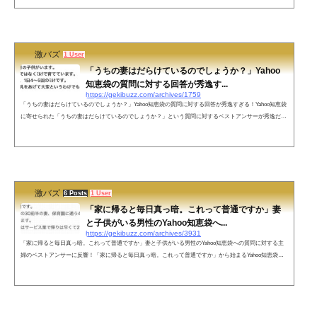
ってください 叙述トリック草ゴリラです。翻訳機を使ってコメントしてます。血縁関係があるもの同士交
尾をすることはゴリラ界隈ではないです。でもゴリラは群れのボスにほとんどメスが取られるのでつがい
がいないオス同士で互いの寂...
激バズ
1 User
「うちの妻はだらけているのでしょうか？」Yahoo
知恵袋の質問に対する回答が秀逸す...
https://gekibuzz.com/archives/1759
「うちの妻はだらけているのでしょうか？」Yahoo知恵袋の質問に対する回答が秀逸すぎる！Yahoo知恵袋
に寄せられた「うちの妻はだらけているのでしょうか？」という質問に対するベストアンサーが秀逸だと
話題になっています。質問：うちの妻はだらけているのでしょうか？回答（ベストアンサー）ネットの声
何事も、わからない人ほど他人を悪く考えますね。家事育児に関して、男性が関わらない意味がわからな
い。自分の家庭なのに。— 珈琲屋の猫 (@a_cat_of_cafe) February 18, 2019 この旦那さん、奥様に一言言う
前に育児を手伝っ...
激バズ
6 Posts
1 User
「家に帰ると毎日真っ暗。これって普通ですか」妻
と子供がいる男性のYahoo知恵袋へ...
https://gekibuzz.com/archives/3931
「家に帰ると毎日真っ暗。これって普通ですか」妻と子供がいる男性のYahoo知恵袋への質問に対する主
婦のベストアンサーに反響！「家に帰ると毎日真っ暗。これって普通ですか」から始まるYahoo知恵袋へ
の質問に対する主婦の回答が素晴らしいと話題になっています。男性からの質問主婦のベストアンサー出
典 / detail.chiebukuro.yahoo.co.jpこちらもオススメ