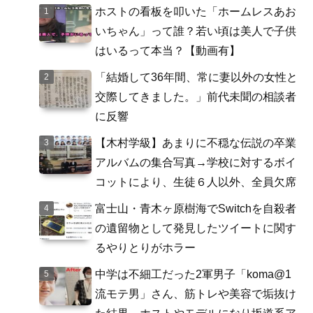
ホストの看板を叩いた「ホームレスあお
いちゃん」って誰？若い頃は美人で子供
はいるって本当？【動画有】
「結婚して36年間、常に妻以外の女性と
交際してきました。」前代未聞の相談者
に反響
【木村学級】あまりに不穏な伝説の卒業
アルバムの集合写真→学校に対するボイ
コットにより、生徒６人以外、全員欠席
富士山・青木ヶ原樹海でSwitchを自殺者
の遺留物として発見したツイートに関す
るやりとりがホラー
中学は不細工だった2軍男子「koma@1
流モテ男」さん、筋トレや美容で垢抜け