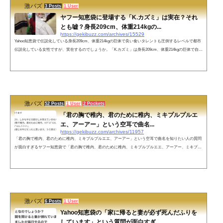
激バズ
3 Posts
1 User
ヤフー知恵袋に登場する「K.カズミ」は実在？それ
とも嘘？身長209cm、体重214kgの...
https://gekibuzz.com/archives/15529
Yahoo知恵袋で伝説化している身長209cm、体重214kgの巨体で良い食いタレントも圧倒するレベルで都市
伝説化している女性ですが、実在するのでしょうか。「K.カズミ」は身長209cm、体重214kgの巨体で自動
販売機も凌駕して、大食いタレントもえあずも圧倒！?今一番会ってみたい人、Yahoo知恵袋に現れる伝説
の女"K.カズミ"身長2m9cm、体重214kg、大食いタレントもえあずの3倍以上の記録を持つが有名になりた
くないとのことで大会には出ない伝説のポケモン別人が自分と勘違いされてるからということで自販機と
並んで自分の写真をu...
激バズ
52 Posts
1 User
2 Pockets
「君の胸で稚内、君のために稚内、ミキプルプルエ
エ、アーアー」という空耳で曲名...
https://gekibuzz.com/archives/11957
「君の胸で稚内、君のために稚内、ミキプルプルエエ、アーアー」という空耳で曲名を知りたい人の質問
が面白すぎるヤフー知恵袋で「君の胸で稚内、君のために稚内、ミキプルプルエエ、アーアー、ミキプル
プルエエ、アーアー」という歌詞の空耳で、女性歌手の曲名が知りたいという質問が面白いと反響を呼ん
でいます。ベストアンサーネットの声稚内の歌😂😂😂YouTubeで確認したら思わず噴き出してしまいまし
た(笑)— ゐんころもちもちもちもち (@hiloyuqi_500c) March 11, 2021 PVの訳もわからずにプールで気取...
激バズ
6 Posts
1 User
Yahoo知恵袋の「家に帰ると妻が必ず死んだふりを
しています」という質問が面白すぎ...