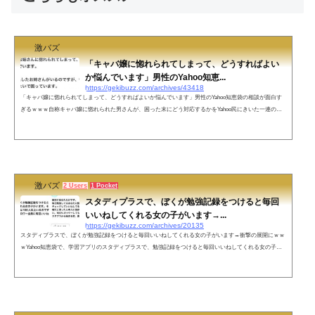
激バズ
「キャバ嬢に惚れられてしまって、どうすればよい
か悩んでいます」男性のYahoo知恵...
https://gekibuzz.com/archives/43418
「キャバ嬢に惚れられてしまって、どうすればよいか悩んでいます」男性のYahoo知恵袋の相談が面白す
ぎるｗｗｗ自称キャバ嬢に惚れられた男さんが、困った末にどう対応するかをYahoo民にきいた一連のス
トーリーが面白すぎると話題になっています。質問ベストアンサー質問者からのお礼コメント「自称キャ
バ嬢に惚れられた男さん」シリーズネットの声彼らはピュアピュアの実でも食べたんか？外見じゃなく
て、雰囲気がかっこいいでお花畑になれるの幸せだなキャバ嬢の手のひらの上で転がされてるキャバ嬢に
惑わされる客シリーズ、面白いよ...
激バズ
2 Users
1 Pocket
スタディプラスで、ぼくが勉強記録をつけると毎回
いいねしてくれる女の子がいます→...
https://gekibuzz.com/archives/20135
スタディプラスで、ぼくが勉強記録をつけると毎回いいねしてくれる女の子がいます→衝撃の展開にｗｗ
ｗYahoo知恵袋で、学習アプリのスタディプラスで、勉強記録をつけると毎回いいねしてくれる女の子が
いるのは惚れてるからで告白すべきという質問への回答を実践した男の子がまさかの結末にｗｗｗ面白す
ぎるだろwwwwww pic.twitter.com/EC1jGh174P— よこ (@meso5858) July 19, 2022 回答者の無責任さとい
きなり冷めた性格になるのが面白すぎた— よこ (@meso5858) July 19, 2022 ネットの声多分質問者さんバ
レンタインに義...