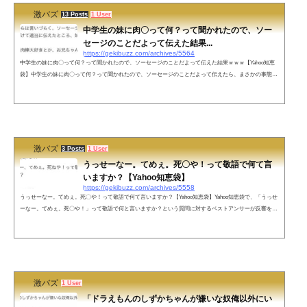
激バズ
13 Posts
1 User
中学生の妹に肉〇って何？って聞かれたので、ソー
セージのことだよって伝えた結果...
https://gekibuzz.com/archives/5564
中学生の妹に肉〇って何？って聞かれたので、ソーセージのことだよって伝えた結果ｗｗｗ【Yahoo知恵
袋】中学生の妹に肉〇って何？って聞かれたので、ソーセージのことだよって伝えたら、まさかの事態に
ｗｗｗネットの声なんで妹は「ソーセージが大好き」って言わなかったんや— sir (@sir_ANTIHERO) May
15, 2021 「質問者の自業自得」+を書くのは質問者の欲しい回答ではない。どうすれば良いかと聞いてん
のに、説教と感想って…。もし自分が質問者と同じ状況だったら同じこと言うし、こうなると予想しなか
った。しょうもないと言...
激バズ
3 Posts
1 User
うっせーなー。てめぇ。死〇や！って敬語で何て言
いますか？【Yahoo知恵袋】
https://gekibuzz.com/archives/5558
うっせーなー。てめぇ。死〇や！って敬語で何て言いますか？【Yahoo知恵袋】Yahoo知恵袋で、「うっせ
ーなー。てめぇ。死〇や！」って敬語で何と言いますか？という質問に対するベストアンサーが反響を呼
んでいます。pic.twitter.com/nfOPLtK8QJ— Yahoo!知恵袋迷言集 (@yhcbr) May 29, 2021 ネットの反応お茶が
少しばかり何処かに飛んで行ったので、返して頂きたい🤣🤣🤣— Coo (@Coo_kurokuma) May 31, 2021 た
いそうにぎやかなご様子でいらっしゃいますところまことに恐縮でございますが、ご逝去あそ...
激バズ
1 User
「ドラえもんのしずかちゃんが嫌いな奴俺以外にい