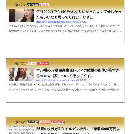
激バズ
20 Posts
1 User
年収400万でも顔がそれなりにかっこよくて優しかっ
たらいいなと思ってたけど、いざ...
https://gekibuzz.com/archives/26732
年収400万でも顔がそれなりにかっこよくて優しかったらいいなと思ってたけど、いざ婚活してみたら年
収400万のかっこよくて優しい人も全然余ってない年収400万でも顔がそれなりにかっこよくて優しかった
らいいなと思ってたけど、いざ婚活してみたら年収400万のかっこよくて優しい人も全然余ってないとい
う婚活の厳しい現状についての発言が反響を呼んでいます。年収400万でも顔がそれなりにかっこよくて
優しかったらいいなと思ってたけど、いざ婚活してみたら年収400万のかっこよくて優しい人も全然余っ
てない印象— KUKU@元婚活初...
激バズ
1 User
1 Pocket
本八幡の39歳独身生保レディの結婚の条件が高すぎ
るｗｗｗ【家、ついて行ってイイ...
https://gekibuzz.com/archives/22432
本八幡の39歳独身生保レディの結婚の条件が高すぎるｗｗｗ【家、ついて行ってイイですか？】「家、つ
いて行ってイイですか？」でインタビューされた元八幡の本八幡のベロベロ金融OL（39歳）の結婚の条件
が高すぎると話題になっています。●2年後考えを見直して、正社員だったら誰でもいいという条件にした
ら結婚出来たようです。ネットの声ロバート秋山さんのクリエイターズファイルの新キャラやないんです
か？— だーやす (@singspiels) August 21, 2022 見てみて！！パパ！これが本当のこじらせOLだよ！！そう
だね。これが独身の...
激バズ
47 Posts
2 Users
3 Pockets
25歳の女性がJ.P. モルガン社長に「年収4000万円以