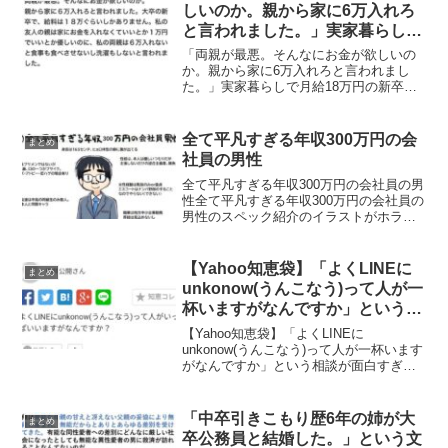
う反応が返ってきて地獄絵...
しいのか。親から家に6万入れろ
と言われました。」実家暮らしで
月給18万円の新卒さん、一人暮ら
「両親が最悪。そんなにお金が欲しいの
しじゃないなら、親から月6万円
か。親から家に6万入れろと言われまし
た。」実家暮らしで月給18万円の新卒さ
を家に入れろと言われてしま
ん、一人暮らしじゃないなら、親から月6
う・・・
万円を家に入れろと言われてしま
う・・・「両親が最悪。そんなにお金が
全て平凡すぎる年収300万円の会
まとめ
欲しいのか。親から家に6万...
社員の男性
全て平凡すぎる年収300万円の会社員の男
性全て平凡すぎる年収300万円の会社員の
男性のスペック紹介のイラストがホラー
すぎると話題になっています。おじさん
怖くて泣いちゃった
pic.twitter.com/iEBQrdrjOb— ゆきひろ (...
【Yahoo知恵袋】「よくLINEに
まとめ
unkonow(うんこなう)って人が一
杯いますがなんですか」という相
談が面白すぎるｗｗｗ
【Yahoo知恵袋】「よくLINEに
unkonow(うんこなう)って人が一杯います
がなんですか」という相談が面白すぎる
ｗｗｗLINEで以前、フレンドだった人
が、unkonow(うんこなう)って状態になっ
ているという相談が面白すぎると話題に
「中卒引きこもり歴6年の姉が大
まとめ
な...
卒公務員と結婚した。」という文