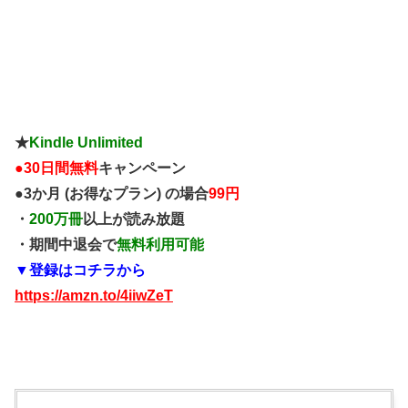
★
Kindle Unlimited
●
30日間無料
キャンペーン
●3か月 (お得なプラン) の場合
99円
・
200万冊
以上が読み放題
・期間中退会で
無料利用可能
▼登録はコチラから
https://amzn.to/4iiwZeT