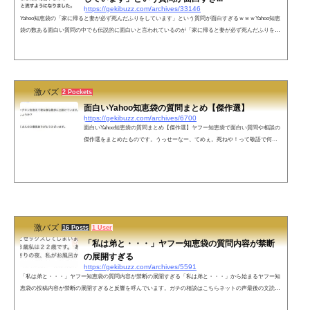
https://gekibuzz.com/archives/33146
Yahoo知恵袋の「家に帰ると妻が必ず死んだふりをしています」という質問が面白すぎるｗｗｗYahoo知恵
袋の数ある面白い質問の中でも伝説的に面白いと言われているのが「家に帰ると妻が必ず死んだふりをし
ています」のしつもんだと言われています、まずはその内容をみてみましょう！出典:Yahoo知恵袋こちら
もオススメ
激バズ
2 Pockets
面白いYahoo知恵袋の質問まとめ【傑作選】
https://gekibuzz.com/archives/6700
面白いYahoo知恵袋の質問まとめ【傑作選】ヤフー知恵袋で面白い質問や相談の
傑作選をまとめたものです。うっせーなー、てめぇ。死ねや！って敬語で何て
言いますか？引用： Yahoo!知恵袋「いざ鎌倉」と「いざキャバクラ」の違いを
教えてください！引用： Yahoo!知恵袋パンナコッタとナンテコッタの違いは何
ですか?引用： Yahoo!知恵袋インストールとダウンロードの意味の違いってなん
ですか？引用： Yahoo!知恵袋夫がシーチキンを抱えて夜な夜な散歩に出掛けて
います。浮気でしょうか？引用： Yahoo!知恵袋白亜紀と八代亜紀の違いを教え...
激バズ
16 Posts
1 User
「私は弟と・・・」ヤフー知恵袋の質問内容が禁断
の展開すぎる
https://gekibuzz.com/archives/5591
「私は弟と・・・」ヤフー知恵袋の質問内容が禁断の展開すぎる「私は弟と・・・」から始まるヤフー知
恵袋の投稿内容が禁断の展開すぎると反響を呼んでいます。ガチの相談はこちらネットの声最後の文読む
までの興奮かえせよ最後まで読んでからもう一回読み返すとめちゃくちゃ面白い最後で萎えました責任取