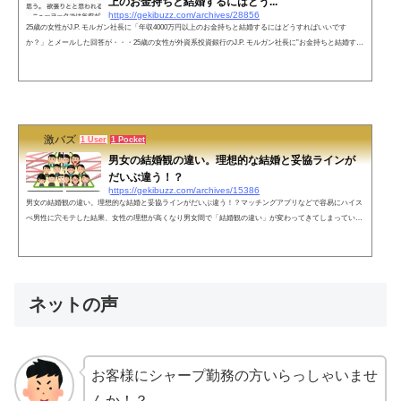
上のお金持ちと結婚するにはどう...
https://gekibuzz.com/archives/28856
25歳の女性がJ.P. モルガン社長に「年収4000万円以上のお金持ちと結婚するにはどうすればいいです
か？」とメールした回答が・・・25歳の女性が外資系投資銀行のJ.P. モルガン社長に”お金持ちと結婚する
にはどうすればいいですか？”とメール。それに対しての社長からの回答が一流の投資家脳だと話題にな
っています。ネットの声ぐぅの音も出ないです🤣しかしそう考えると投資家から見て「結婚」という選択
の価値とは…？と、さらに聞いてみたくなりました！— うり (@moomoomooomin) November 21, 2022男
ですが、女性から投資される...
激バズ
1 User
1 Pocket
男女の結婚観の違い。理想的な結婚と妥協ラインが
だいぶ違う！？
https://gekibuzz.com/archives/15386
男女の結婚観の違い。理想的な結婚と妥協ラインがだいぶ違う！？マッチングアプリなどで容易にハイス
ぺ男性に穴モテした結果、女性の理想が高くなり男女間で「結婚観の違い」が変わってきてしまっている
ようです。ネットの声問題点は男女とも自分の立ち位置を把握してない所これめっちゃわかる。。。たま
に、女性でもランク下を妥協なく選ぶ人いるけど、そういう人は少ないだけでなく大体若くして結婚して
いく。なので、非モテ男こそ若いうちに相手を見つけるべき。いつものやつ貼っておきます男女共に売れ
残りがある理由がこれなんだ...
ネットの声
お客様にシャープ勤務の方いらっしゃいませ
んか！？