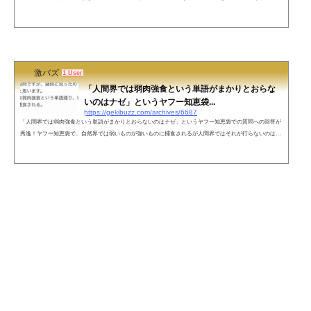
ですが・・・」という質問に対するベストアンサーが、実践的すぎると反響を呼んでいます。質問回答
（ベストアンサー）出典：detail.chiebukuroこちらもオススメ
激バズ
1 User
「人間界では弱肉強食という単語がまかりとおらな
いのはナゼ」というヤフー知恵袋...
https://gekibuzz.com/archives/6687
「人間界では弱肉強食という単語がまかりとおらないのはナゼ」というヤフー知恵袋での質問への回答が
秀逸！ヤフー知恵袋で、自然界では弱いものが強いものに捕食されるが人間界ではそれが行らないのはナ
ゼかという問いに対するベストアンサーが秀逸だと反響を呼んでいます。質問ベストアンサー引用： detai
l.chiebukuroこちらもオススメ