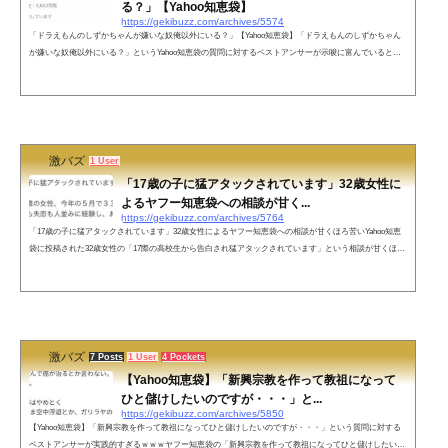
る？」【Yahoo知恵袋】
https://gekibuzz.com/archives/5574
「ドラえもんのしずかちゃんが嫌いな奴俺以外にいる？」【Yahoo知恵袋】「ドラえもんのしずかちゃん
が嫌いな奴俺以外にいる？」というYahoo知恵袋の質問に対するベストアンサーが示唆に富んでいると話
題になっています。pic.twitter.com/fcWHwHsfyC— Yahoo!知恵袋迷言集 (@yhcbr) February 21, 2021ネット
の声出来杉の事を好きと見せかけて、宿題を見てもらったり天文学等を教わる時だけ家に呼ぶ。出来杉の
事を勉強の道具としか見てない外道。— いぬくん (@mayoigokoro3463) February 22, 2021そこだけ好き笑
— MOMOKO 🦦 &#x1f3...
激バズ
1 User
「17歳の子に猛アタックされています」32歳女性に
よるヤフー知恵袋への相談が甘く...
https://gekibuzz.com/archives/5764
「17歳の子に猛アタックされています」32歳女性によるヤフー知恵袋への相談が甘くほろ苦いYahoo知恵
袋に投稿された32歳女性の「17際の高校生から告白され猛アタックされています」という相談が甘くほろ
苦い青春ストーリーだと話題になっています。あ〜〜〜〜〜〜〜〜〜〜 pic.twitter.com/z6XRytkQgy— 壊
死子 (@dragibuuuuus) September 9, 2018 野生の男前からDMが送られてきたので見て下さい(※このあと訂
正してお詫びしました) pic.twitter.com/mnbPaoD6Bc— 壊死子 (@dragibuuuuus) September 11, 2018 ネット
の声創作全...
激バズ
7 Posts
1 User
4 Pockets
【Yahoo知恵袋】「新興宗教を作って教祖になって
ひと儲けしたいのですが・・・」と...
https://gekibuzz.com/archives/5850
【Yahoo知恵袋】「新興宗教を作って教祖になってひと儲けしたいのですが・・・」という質問に対する
ベストアンサーが実践的すぎるｗｗｗヤフー知恵袋の「新興宗教を作って教祖になってひと儲けしたいの