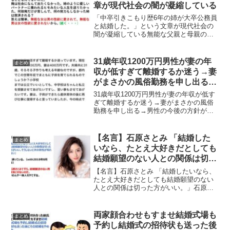
章が現代社会の闇が凝縮している
「中卒引きこもり歴6年の姉が大卒公務員
と結婚した。」という文章が現代社会の
闇が凝縮している無能な父親と母親の間
に生まれた姉と弟、その中で、中卒引き
こもり歴6年の姉だけが理解のある彼君的
な、何の変哲もない公務員にマッチング
31歳年収1200万円男性が妻の年
まとめ
アプリ（ペアーズ）で...
収が低すぎて離婚するか迷う→妻
がまさかの風俗勤務を申し出る→
男性の今後の方針が鬼畜すぎる
31歳年収1200万円男性が妻の年収が低す
ぎて離婚するか迷う→妻がまさかの風俗
勤務を申し出る→男性の今後の方針が鬼
畜すぎる妻の年収が低すぎて離婚するか
迷ってる31歳年収1200万円男性のヤフー
知恵袋への投稿の内容がカオスで鬼畜す
【名言】石原さとみ 「結婚した
まとめ
ぎると話題に...
いなら、たとえ大好きだとしても
結婚願望のない人との関係は切っ
た方がいい。」
【名言】石原さとみ 「結婚したいなら、
たとえ大好きだとしても結婚願望のない
人との関係は切った方がいい。」石原さ
とみさんが雑誌withで語った 「結婚した
いなら、たとえ大好きだとしても結婚願
望のない人との関係は切った方がいい。
両家顔合わせもすませ結婚式場も
まとめ
そうしないと次の...
予約し結婚式の招待状も送った後