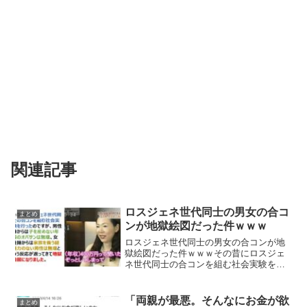
関連記事
ロスジェネ世代同士の男女の合コ
まとめ
ンが地獄絵図だった件ｗｗｗ
ロスジェネ世代同士の男女の合コンが地
獄絵図だった件ｗｗｗその昔にロスジェ
ネ世代同士の合コンを組む社会実験を行
ったのですが、男性陣からは子を産めな
い年齢のオバサンは無理、女性陣からは
家族を養う経済力のない男性は無理とい
「両親が最悪。そんなにお金が欲
まとめ