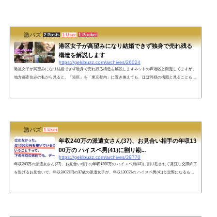
激バズ
2 Posts
1 User
1 Pocket
港区女子が高望みになり結婚できず独身で売れ残る
構造を解説します
https://gekibuzz.com/archives/26024
港区女子が高望みになり結婚できず独身で売れ残る構造を解説しますネットの声港区と限定してますが、
地方都市住みの私から見ると、「港区」を「東京都内」に置き換えても、ほぼ同様の構図と見ることもで
きます。人がたくさんいるから出会いが多いかもしれませんが、目が肥えるから、なかなかうまくいかな
そうな気がします。要するに課金ゲームとなんら変わらないです。自己満の後には何も残りません。その
時の快感だけです。アプリは最後削除しますからねー港区女子は遊ぶなら可愛いから良いけど、本気にな
ってはダメ。本音で話させた...
激バズ
1 User
年収240万の派遣女さん(37)、お見合い相手の年収13
00万の ハイスペ男(41)に割り勘...
https://gekibuzz.com/archives/39770
年収240万の派遣女さん(37)、お見合い相手の年収1300万の ハイスペ男(41)に割り勘されて発狂し交際終了
を告げるお見合いで、年収240万円の37歳の派遣女子が、年収1300万の ハイスペ男(41)と交際になるも、
ファーストデートで割り勘にされたことで大発狂して交際終了にしてしまったことが話題になっていま
す。ネットの声まきおさんはもう会いたくなかったんだよ。— 田中テスタロッサ裏垢 (@Testarossa_tnk)
June 12, 2023 価値がないということに気がつかないとね🤣デートでお金を出してもいいと思わせる魅力が
ないだけで...