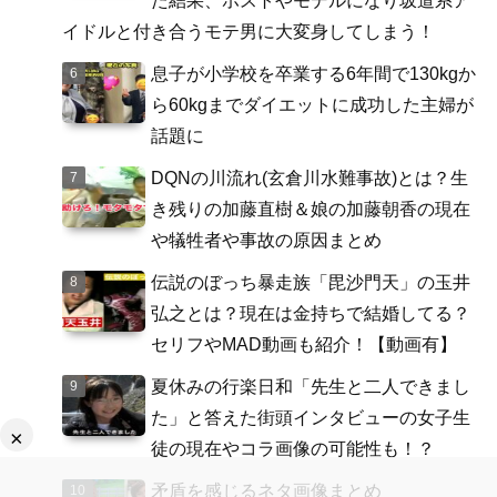
た結果、ホストやモデルになり坂道系ア
イドルと付き合うモテ男に大変身してしまう！
息子が小学校を卒業する6年間で130kgか
ら60kgまでダイエットに成功した主婦が
話題に
DQNの川流れ(玄倉川水難事故)とは？生
き残りの加藤直樹＆娘の加藤朝香の現在
や犠牲者や事故の原因まとめ
伝説のぼっち暴走族「毘沙門天」の玉井
弘之とは？現在は金持ちで結婚してる？
セリフやMAD動画も紹介！【動画有】
夏休みの行楽日和「先生と二人できまし
た」と答えた街頭インタビューの女子生
×
徒の現在やコラ画像の可能性も！？
矛盾を感じるネタ画像まとめ