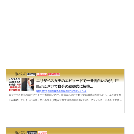
激バズ
1 Post
3 Users
1 Pocket
エリザベス女王のエピソードで一番面白いのが、臣
民がふざけて自分の結婚式に招待...
https://gekibuzz.com/archives/23711
エリザベス女王のエピソードで一番面白いのが、臣民がふざけて自分の結婚式に招待したら、ふざけて女
王が出席してしまった話エリザベス女王(2世)が公務で田舎の町に来た時に、フランシス・カニング夫妻が
ふざけて自分の結婚式に招待したら、本当にエリザベス女王が出席してしまったエピソードが面白いと反
響を呼んでいます。エリザベス女王が公務で田舎町に行った際に、ちょうどその日に結婚式をする予定の
夫婦がノリで招待状送ったら、馬車で乗りつけて来た話好きｗ pic.twitter.com/pCXWLcNd8e— 激バズ(政
治&エンタメニュ...
激バズ
3 Posts
1 User