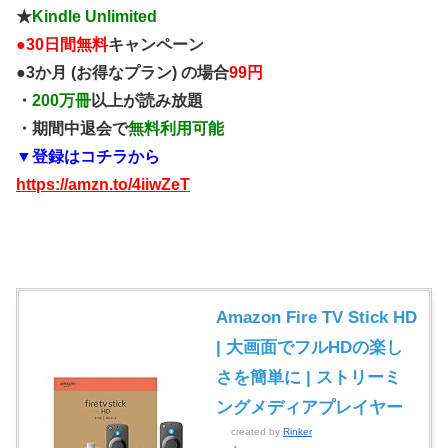
★
Kindle Unlimited
●
30日間無料
キャンペーン
●3か月 (お得なプラン) の場合
99円
・
200万冊
以上が読み放題
・期間中退会で
無料利用可能
▼登録はコチラから
https://amzn.to/4iiwZeT
Amazon Fire TV Stick HD
| 大画面でフルHDの楽し
さを簡単に | ストリーミ
ングメディアプレイヤー
created by
Rinker