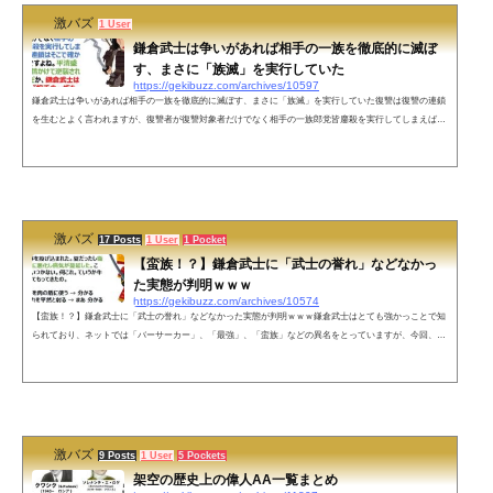
激バズ
1 User
鎌倉武士は争いがあれば相手の一族を徹底的に滅ぼ
す、まさに「族滅」を実行していた
https://gekibuzz.com/archives/10597
鎌倉武士は争いがあれば相手の一族を徹底的に滅ぼす、まさに「族滅」を実行していた復讐は復讐の連鎖
を生むとよく言われますが、復讐者が復讐対象者だけでなく相手の一族郎党皆鏖殺を実行してしまえば復
讐の連鎖はそこで確かに終わるんですよね。平清盛が源氏に温情かけて逆襲された事に学んだか、鎌倉武
士は争いがあれば相手の一族を徹底的に滅ぼすまさに族滅を実行してたそうで(酷い— コウ (@torofuki1) A
ugust 2, 2021 ネットの声オスマントルコの話ですが、兄弟の誰か一人が皇帝になると、他の兄弟と、その
嫁・側室・子供を...
激バズ
17 Posts
1 User
1 Pocket
【蛮族！？】鎌倉武士に「武士の誉れ」などなかっ
た実態が判明ｗｗｗ
https://gekibuzz.com/archives/10574
【蛮族！？】鎌倉武士に「武士の誉れ」などなかった実態が判明ｗｗｗ鎌倉武士はとても強かっことで知
られており、ネットでは「バーサーカー」、「最強」、「蛮族」などの異名をとっていますが、今回、元
(モンゴル)の歴史書に書いてある鎌倉武士がそれを裏付けるも以上にクレイジーな実態がわかりました。
【悲報】鎌倉武士、誉なぞなかった模様 pic.twitter.com/5tnlicpT3G— がすこん@ゲーム垢 (@gasukona) Ju
ne 19, 2021 ネットの声戦費は自腹な上、（防衛戦のため勝っても土地を得られないため）恩賞が貰えない
というのはヒドイ...
激バズ
9 Posts
1 User
5 Pockets
架空の歴史上の偉人AA一覧まとめ