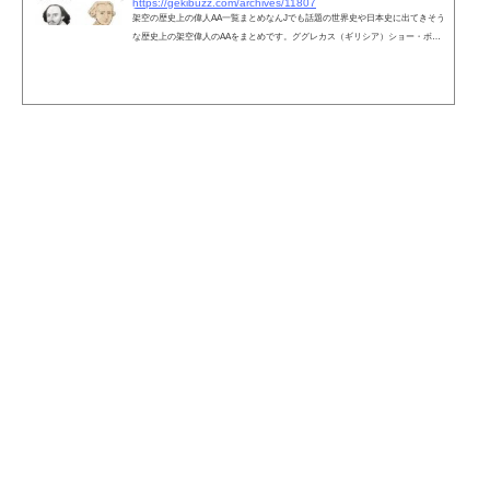
https://gekibuzz.com/archives/11807
架空の歴史上の偉人AA一覧まとめなんJでも話題の世界史や日本史に出てきそう
な歴史上の架空偉人のAAをまとめです。ググレカス（ギリシア）ショー・ボー
ン（アイルランド）今北産業（日本）スットン．D．木間下（日本）南沖尋定
（日本）クワシク（ロシア）バカカ・コイツァー（ドイツ）エーカゲン２世南
蛮千治［なんばんせんじ］（平戸）ソノアン３世（ナポリ王国）轌山相太郎
（日本）ドーシタイン（ドイツ）通報（中国）畑雷太・ラマケ［はたらいたら
まけ］（日系インド人）ナメック・サリオッテ（旧ナメック星）ドチャクソ・
セイヘキ...