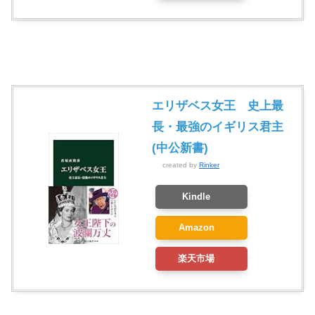
エリザベス女王 史上最
長・最強のイギリス君主
(中公新書)
created by
Rinker
Kindle
Amazon
楽天市場