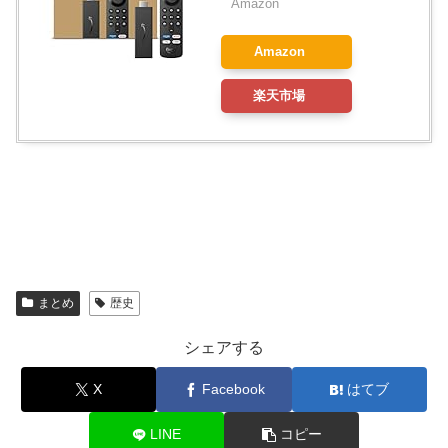
Amazon
Amazon
楽天市場
まとめ
歴史
シェアする
X
Facebook
はてブ
LINE
コピー