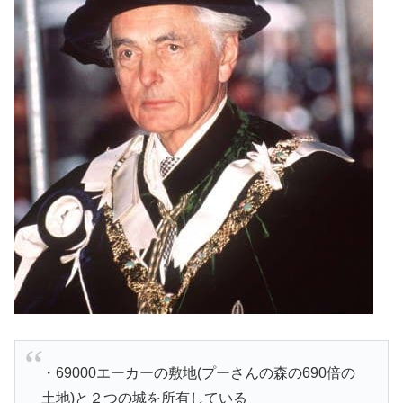
・69000エーカーの敷地(プーさんの森の690倍の
土地)と２つの城を所有している