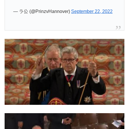
— ラ公 (@PrinzvHannover)
September 22, 2022