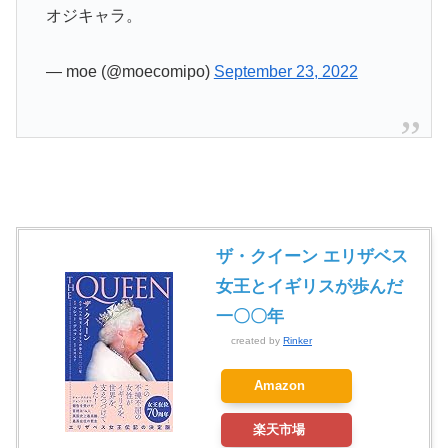
オジキャラ。
— moe (@moecomipo)
September 23, 2022
ザ・クイーン エリザベス
女王とイギリスが歩んだ
一〇〇年
created by
Rinker
Amazon
楽天市場