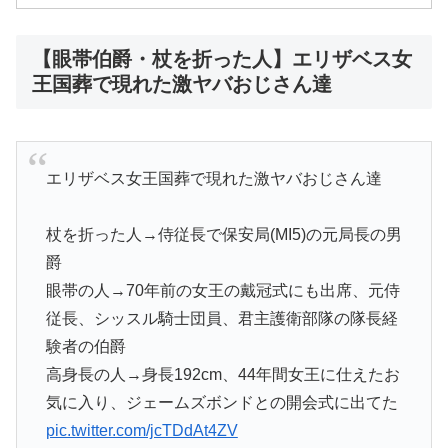
【眼帯伯爵・杖を折った人】エリザベス女
王国葬で現れた激ヤバおじさん達
エリザベス女王国葬で現れた激ヤバおじさん達
杖を折った人→侍従長で保安局(MI5)の元局長の男
爵
眼帯の人→70年前の女王の戴冠式にも出席、元侍
従長、シッスル騎士団員、君主護衛部隊の隊長経
験者の伯爵
高身長の人→身長192cm、44年間女王に仕えたお
気に入り、ジェームズボンドとの開会式に出てた
pic.twitter.com/jcTDdAt4ZV