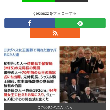
gekibuzzをフォローする
この記事が気に入ったら