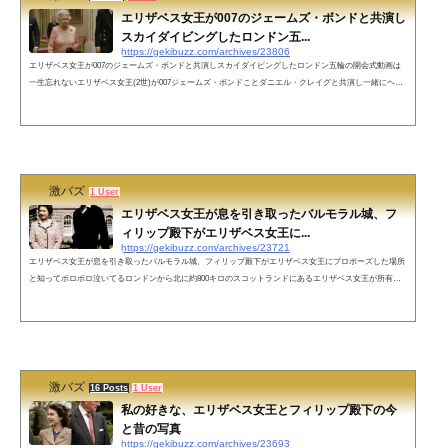
エリザベス女王が007のジェームズ・ボンドと共演し
スカイダイビングしたロンドン五...
https://gekibuzz.com/archives/23806
エリザベス女王が007のジェームズ・ボンドと共演しスカイダイビングしたロンドン五輪の開会式動画は
一生忘れないエリザベス女王(2世)が007ジェームズ・ボンドことダニエル・クレイグと共演し一緒にヘリ
からスカイダイビングしたロンドン五輪の開会式の動画、トレインスポッティングやスラムドッグ$ミリ
オネアで知られるダニー・ボイル監督が撮影したのですが、この時、エリザベス女王は『こんばんは、ミ
スター・ボンド』という決め台詞を言えることを条件に快諾したとのことです。エリザベス女王と言え
ば、ロンドン五輪の開会式のスカ...
激バズ
1 User
エリザベス女王が息を引き取ったバルモラル城、フ
ィリップ殿下がエリザベス女王に...
https://gekibuzz.com/archives/23721
エリザベス女王が息を引き取ったバルモラル城、フィリップ殿下がエリザベス女王にプロポーズした場所
と知ってボロボロ泣いてるロンドンから北に約800キロのスコットランドにあるエリザベス女王が所有す
るバルモラル城。エリザベス女王が息を引き取った場所であり、フィリップ殿下がエリザベス女王にプロ
ポーズした場所でもあったとするエピソードが泣けると話題になっています。ネットの声女王陛下の初恋
でしたからね。女性として幸福な方だったと思います。— Ryoko (@ryokolala) September 8, 2022 「長い間
苦労かけたね。迎え...
激バズ
16 Posts
1 User
私の好きな、エリザベス女王とフィリップ殿下の今
と昔の写真
https://gekibuzz.com/archives/23693