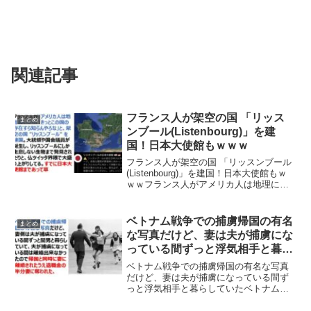
関連記事
フランス人が架空の国 「リッス
まとめ
ンブール(Listenbourg)」を建
国！日本大使館もｗｗｗ
フランス人が架空の国 「リッスンブール
(Listenbourg)」を建国！日本大使館もｗ
ｗｗフランス人がアメリカ人は地理に疎
いから知らないだろうとして、「リッス
ンブール」を勝手に建国し大統領や国会
議員、さらに日本大使館までも作って面
ベトナム戦争での捕虜帰国の有名
まとめ
白すぎる...
な写真だけど、妻は夫が捕虜にな
っている間ずっと浮気相手と暮ら
していた
ベトナム戦争での捕虜帰国の有名な写真
だけど、妻は夫が捕虜になっている間ず
っと浮気相手と暮らしていたベトナム戦
争での捕虜帰国の有名な写真（Burst of
Joy）ですが、捕虜だったロバートL.スタ