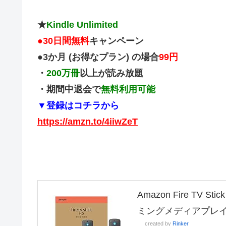
★
Kindle Unlimited
●
30日間無料
キャンペーン
●3か月 (お得なプラン) の場合
99円
・
200万冊
以上が読み放題
・期間中退会で
無料利用可能
▼登録はコチラから
https://amzn.to/4iiwZeT
Amazon Fire TV
ミングメディアプレ
created by
Rinker