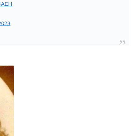
MCAEH
2023