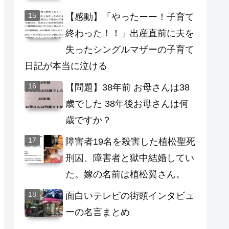
【感動】「やったーー！子育て
終わった！！」出産直前に夫を
失ったシングルマザーの子育て
日記が本当に泣ける
【問題】38年前 お母さんは38
歳でした 38年後お母さんは何
歳ですか？
障害者19名を殺害した植松聖死
刑囚、障害者と獄中結婚してい
た。嫁の名前は植松翼さん。
面白いテレビの街頭インタビュ
ーの名言まとめ