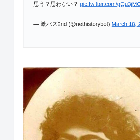
思う？思わない？
pic.twitter.com/gQu3j
— 激バズ2nd (@nethistorybot)
March 18, 