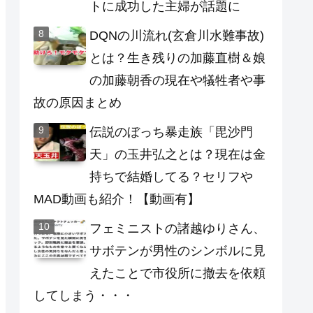
トに成功した主婦が話題に
DQNの川流れ(玄倉川水難事故)
とは？生き残りの加藤直樹＆娘
の加藤朝香の現在や犠牲者や事
故の原因まとめ
伝説のぼっち暴走族「毘沙門
天」の玉井弘之とは？現在は金
持ちで結婚してる？セリフや
MAD動画も紹介！【動画有】
フェミニストの諸越ゆりさん、
サボテンが男性のシンボルに見
えたことで市役所に撤去を依頼
してしまう・・・