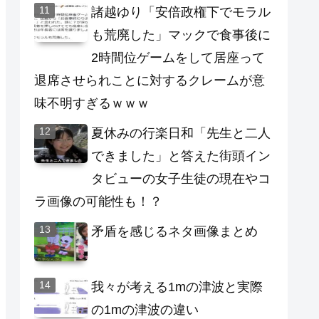
諸越ゆり「安倍政権下でモラル
も荒廃した」マックで食事後に
2時間位ゲームをして居座って
退席させられことに対するクレームが意
味不明すぎるｗｗｗ
夏休みの行楽日和「先生と二人
できました」と答えた街頭イン
タビューの女子生徒の現在やコ
ラ画像の可能性も！？
矛盾を感じるネタ画像まとめ
我々が考える1mの津波と実際
の1mの津波の違い