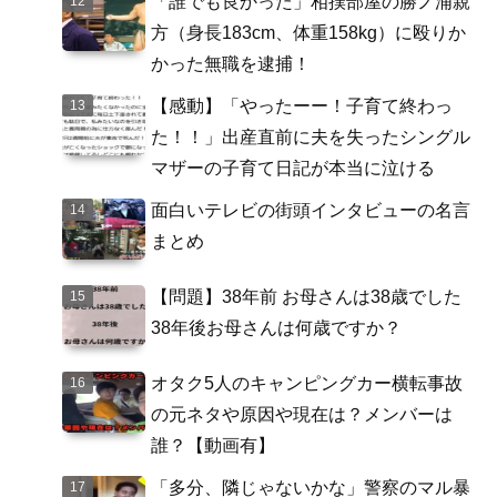
「誰でも良かった」相撲部屋の勝ノ浦親
方（身長183cm、体重158kg）に殴りか
かった無職を逮捕！
【感動】「やったーー！子育て終わっ
た！！」出産直前に夫を失ったシングル
マザーの子育て日記が本当に泣ける
面白いテレビの街頭インタビューの名言
まとめ
【問題】38年前 お母さんは38歳でした
38年後お母さんは何歳ですか？
オタク5人のキャンピングカー横転事故
の元ネタや原因や現在は？メンバーは
誰？【動画有】
「多分、隣じゃないかな」警察のマル暴