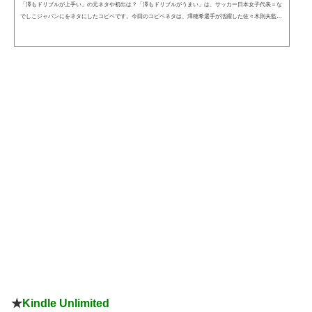
「澤もドリブルが上手い」の元ネタや初出は？「澤もドリブルがうまい」は、サッカー日本女子代表＝な
でしこジャパンにをネタにしたコピペです。今回のコピペネタは、澤穂希選手が活躍した佐々木則夫監督
時代のなでしこジャパンのネタとして使われています。用法としては特にサッカー関係なくても、容姿に
ついて言及したり、全く無関係の流れで唐突に出てくるコピペになっています。2ちゃんねるでの初出
は、2009年5月24日の書き込みとなっています。69 名前：名無しさん＠恐縮です 投稿日：2009/05/24(日) 2
3:49:30 ID:7zM3j+wb0女子サ...
★
Kindle Unlimited