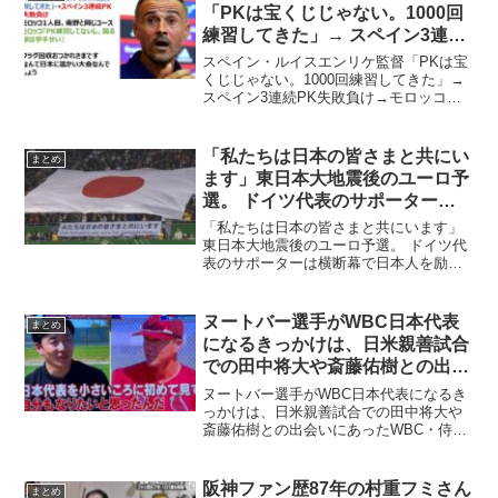
碧が押し込んだも...
「PKは宝くじじゃない。1000回
練習してきた」→ スペイン3連続
PK失敗負け→モロッコ「PK練習
スペイン・ルイスエンリケ監督「PKは宝
してない、蹴る順は挙手制」
くじじゃない。1000回練習してきた」→
スペイン3連続PK失敗負け→モロッコ
「PK練習してない、蹴る順は挙手制」個
人的にナショナルチームに限っては、PK
の練習してる時間も余裕もないと思うの
「私たちは日本の皆さまと共にい
まとめ
で、スペイン...
ます」東日本大地震後のユーロ予
選。 ドイツ代表のサポーターは
横断幕で日本人を励ますメッセー
「私たちは日本の皆さまと共にいます」
ジをくれていた
東日本大地震後のユーロ予選。 ドイツ代
表のサポーターは横断幕で日本人を励ま
すメッセージをくれていた東日本大地震
後のユーロ予選で、ドイツ代表のサポー
ターは「私たちは日本の皆さまと共にい
ヌートバー選手がWBC日本代表
まとめ
ます」と横断幕で日本人...
になるきっかけは、日米親善試合
での田中将大や斎藤佑樹との出会
いにあった
ヌートバー選手がWBC日本代表になるき
っかけは、日米親善試合での田中将大や
斎藤佑樹との出会いにあったWBC・侍ジ
ャパンのヌートバー選手が日本代表にな
りたいと思ったきっけかが、日米親善試
合でのアメリカに来ていた田中将大や斎
阪神ファン歴87年の村重フミさん
まとめ