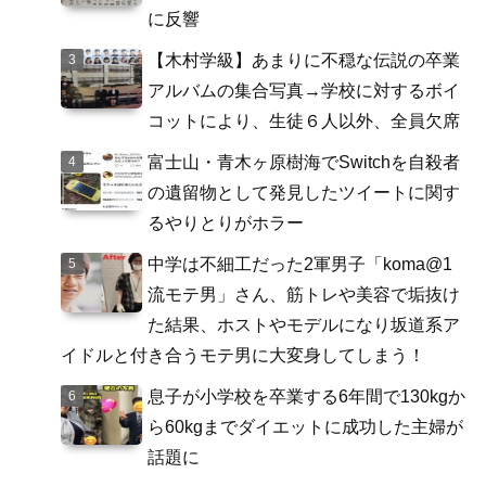
に反響
【木村学級】あまりに不穏な伝説の卒業
アルバムの集合写真→学校に対するボイ
コットにより、生徒６人以外、全員欠席
富士山・青木ヶ原樹海でSwitchを自殺者
の遺留物として発見したツイートに関す
るやりとりがホラー
中学は不細工だった2軍男子「koma@1
流モテ男」さん、筋トレや美容で垢抜け
た結果、ホストやモデルになり坂道系ア
イドルと付き合うモテ男に大変身してしまう！
息子が小学校を卒業する6年間で130kgか
ら60kgまでダイエットに成功した主婦が
話題に