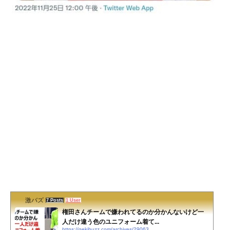
激バズ
7 Posts
1 User
権田さんチームで嫌われてるのか分かんないけど一
人だけ違う色のユニフォーム着て...
https://gekibuzz.com/archives/29063