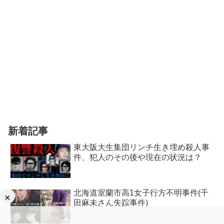
新着記事
東大阪大生集団リンチ生き埋め殺人事
件、犯人のその後や現在の状況は？
北海道室蘭市高1女子行方不明事件(千
×
田麻未さん失踪事件)