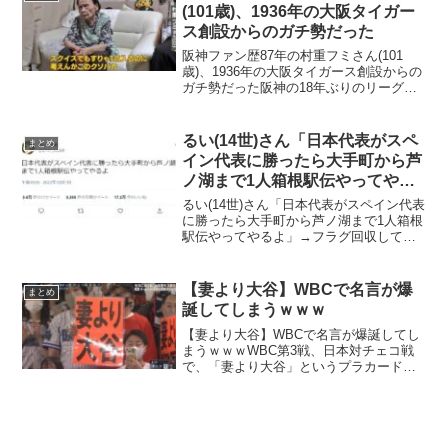
藤佑樹さん達との出会...
(101歳)、1936年の大阪タイガー
ス創設からのガチ勢だった
阪神ファン歴87年の村重フミさん(101
歳)、1936年の大阪タイガース創設からの
ガチ勢だった阪神の18年ぶりのリーグ優
勝で、インタビューに答えた阪神ファン
歴87年の村重フミさん(101歳)、1936年の
大阪タイガース創設からのガチ勢だっ
るい(14世)さん「日本代表がスペ
まとめ
た...
イン代表に勝ったら大手町から芦
ノ湖まで1人箱根駅伝やってやる
よ」→フラグ回収してしまうｗｗ
るい(14世)さん「日本代表がスペイン代表
ｗ
に勝ったら大手町から芦ノ湖まで1人箱根
駅伝やってやるよ」→フラグ回収してし
まうｗｗｗ「日本代表がスペイン代表に
勝ったら大手町から芦ノ湖まで1人箱根駅
伝やってやるよ」とツイートしたら、ス
【妻より大谷】WBCで名言が爆
まとめ
ペインが勝って...
誕してしまうｗｗｗ
【妻より大谷】WBCで名言が爆誕してし
まうｗｗｗWBC第3戦、日本対チェコ戦
で、「妻より大谷」というプラカードを
掲げた男性二人が映り込み、これが名言
誕生だと話題になっています。【妻より
大谷】WBCで名言が爆誕！#大谷翔平 #オ
オタニさん p...