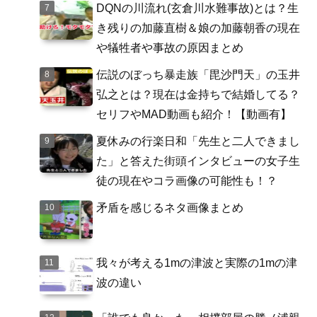
DQNの川流れ(玄倉川水難事故)とは？生
き残りの加藤直樹＆娘の加藤朝香の現在
や犠牲者や事故の原因まとめ
伝説のぼっち暴走族「毘沙門天」の玉井
弘之とは？現在は金持ちで結婚してる？
セリフやMAD動画も紹介！【動画有】
夏休みの行楽日和「先生と二人できまし
た」と答えた街頭インタビューの女子生
徒の現在やコラ画像の可能性も！？
矛盾を感じるネタ画像まとめ
我々が考える1mの津波と実際の1mの津
波の違い