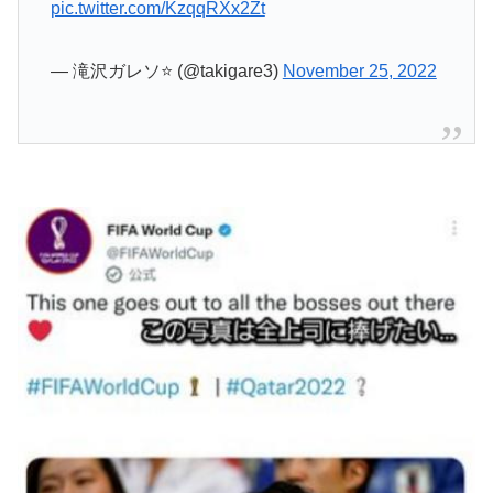
pic.twitter.com/KzqqRXx2Zt
— 滝沢ガレソ⭐ (@takigare3)
November 25, 2022