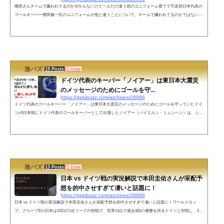
権田さんチームで嫌われてるのか分かんないけど一人だけ違う色のユニフォーム着てて可哀想日本代表の
ゴールキーパー権田修一氏のユニフォームが他と違うことについて、チームで嫌われてるのかではないか
という、「ベガサポ☆ひかり」さんの発言が話題になっています。権田さんチームで嫌われてるのか分か
んないけど一人だけ違う色のユニフォーム着てて可哀想— ベガサポ☆ひかり (@vegalove_hikari) Novembe
r 23, 2022 ネットの声どのチームもGK嫌われてますよ😭— グレイマン (@redhare1035) November 23, 2022
サッカ...
激バズ
19 Posts
1 User
ドイツ代表のキーパー「ノイアー」は東日本大震災
のメッセージのためにゴールを守...
https://gekibuzz.com/archives/28996
ドイツ代表のゴールキーパー「ノイアー」は東日本大震災のメッセージのためにゴールを守っていたドイ
ツvS日本戦にドイツ代表のゴールキーパーとして出場したノイアー（バイエルン・ミュンヘン）は、シャ
ルケ時代に内田篤人氏と同僚で、東日本大震災の後に、内田篤人氏が被災者へのメッセージを試合に勝っ
たら見せるといったところ、「じゃあ、勝つ。オレが守るから。今日は勝てる。」と言ってゴールを守り
勝利していたエピソードが男前すぎると話題になっています。ちなみにドイツのキーパーノイアーは内田
篤人の元同僚で、東日本大震...
激バズ
13 Posts
1 User
日本 vs ドイツ戦の実況解説で本田圭佑さんが采配予
想を的中させすぎて凄いと話題に！
https://gekibuzz.com/archives/28986
日本 vs ドイツ戦の実況解説で本田圭佑さんが采配予想を的中させすぎて凄いと話題に！ワールドカッ
プ、グループEの日本は23日の1次リーグの初戦で、世界11位で過去4回の優勝を誇るドイツと対戦し、2対
1で逆転勝ちしましたが、元サッカー日本代表の本田圭佑さんが実況解説で森保監督の采配を先読みして