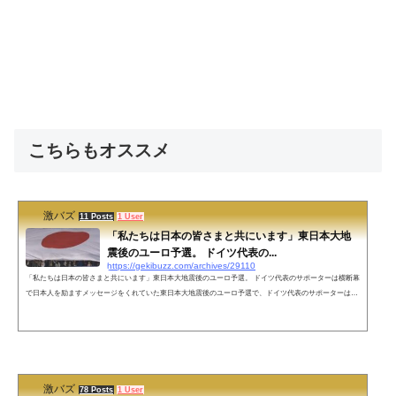
こちらもオススメ
激バズ
11 Posts
1 User
「私たちは日本の皆さまと共にいます」東日本大地
震後のユーロ予選。 ドイツ代表の...
https://gekibuzz.com/archives/29110
「私たちは日本の皆さまと共にいます」東日本大地震後のユーロ予選。 ドイツ代表のサポーターは横断幕
で日本人を励ますメッセージをくれていた東日本大地震後のユーロ予選で、ドイツ代表のサポーターは
「私たちは日本の皆さまと共にいます」と横断幕で日本人を励ますメッセージをくれていたことがわかり
ました。https://youtu.be/_nuWMi_hM6g?t=69ユニフォームが日本の国旗になってますね。素敵だ！ pic.twitt
er.com/pgS7R1TK0A— ksk808 (@keisuke8081) November 24, 2022 ネットの声何度か書いたが、被災者の
方々が支援物資を求...
激バズ
78 Posts
1 User