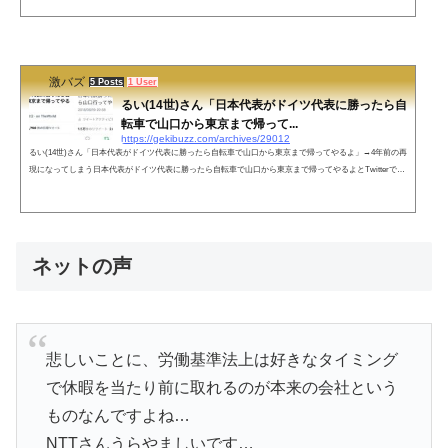
的中させていたのが凄いと話題になっています。本田圭佑ってすげぇんだなぁ pic.twitter.com/00qruqPfBm
— 漂白 (@hacotissue_lose) November 23, 2022 ネットの声森保、ABEMA見ながら監督してる説— ヘタレ
スロリーマン (@k...
激バズ
5 Posts
1 User
るい(14世)さん「日本代表がドイツ代表に勝ったら自
転車で山口から東京まで帰って...
https://gekibuzz.com/archives/29012
るい(14世)さん「日本代表がドイツ代表に勝ったら自転車で山口から東京まで帰ってやるよ」→4年前の再
現になってしまう日本代表がドイツ代表に勝ったら自転車で山口から東京まで帰ってやるよとTwitterで発
言したら、ドイツが勝ってしまった「るい(14世)」さんですが、実は4年前のロシア・ワールドカップでも
日本がコロンビアに勝ったら東京から山口まで自転車で行ってやるよと発言をして見事日本代表が勝っ
て、東京から山口に自転車で行くことになった過去があるとして話題になっています。日本代表がドイツ
代表に勝ったら自転車で山口...
ネットの声
悲しいことに、労働基準法上は好きなタイミング
で休暇を当たり前に取れるのが本来の会社という
ものなんですよね…
NTTさんうらやましいです…