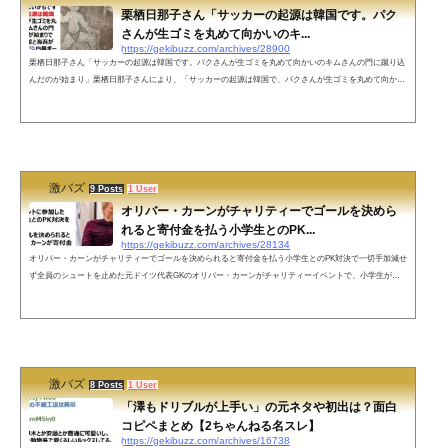
栗栖日那子さん「サッカーの起源は韓国です。パク
さんが生ゴミを丸めて向かいのキ...
https://gekibuzz.com/archives/28900
栗栖日那子さん「サッカーの起源は韓国です。パクさんが生ゴミを丸めて向かいのキムさんの門に蹴り込
んだのが始まり」栗栖日那子さんにより、「サッカーの起源は韓国で、パクさんが生ゴミを丸めて向かい
のキムさんの門に蹴り込んだのが始まりという」壁画による主張がされてしまったようです。●サッカー
の韓国起源説では異説もあるようです。ネットの声えーっ！そうだったんですか！なんてことだ。そんな
ことも知らないで今までサッカーをやって、観戦して、韓国を倒して、申し訳ない。カタールは謝罪すべ
きだ。— ドンジャラ村の...
激バズ
9 Posts
1 User
オリバー・カーンがチャリティーでゴールを決めら
れると寄付金を払う小学生とのPK...
https://gekibuzz.com/archives/28134
オリバー・カーンがチャリティーでゴールを決められると寄付金を払う小学生とのPK対決で一切手加減せ
ず全員のシュートを止めた元ドイツ代表GKのオリバー・カーンがチャリティーイベントで、小学生がゴ
ールを決めると寄付金を払うイベントで、一切手加減せず全員のシュートを止めたエピソードが面白すぎ
ると話題になっています。オリバー・カーン (元ドイル代表GK)チャリティイベントに参加したカーン、
小学生とのPK対決をすることに。小学生にゴールを決められると決められた分、カーンが寄付金を払うと
いう企画で一切手加減せず全員の...
激バズ
8 Posts
1 User
「澤もドリブルが上手い」の元ネタや初出は？面白
コピペまとめ【2ちゃんねる名スレ】
https://gekibuzz.com/archives/16738