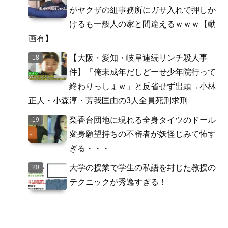
がヤクザの組事務所にガサ入れで押しか
けるも一般人の家と間違えるｗｗｗ【動
画有】
【大阪・愛知・岐阜連続リンチ殺人事
件】「俺未成年だしどーせ少年院行って
終わりっしょｗ」と反省せず出頭→小林
正人・小森淳・芳我匡由の3人全員死刑求刑
梨香台団地に現れる全身タイツのドール
変身願望持ちの不審者が妖怪じみて怖す
ぎる・・・
大学の授業で学生の私語を封じた教授の
テクニックが秀逸すぎる！