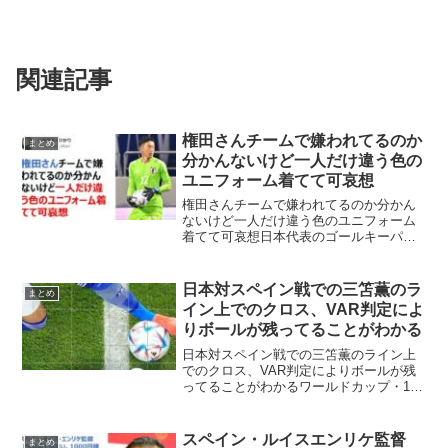
関連記事
権田さんチームで嫌われてるのか
まとめ
分かんないけど一人だけ違う色の
ユニフォーム着てて可哀想
権田さんチームで嫌われてるのか分かん
ないけど一人だけ違う色のユニフォーム
着てて可哀想日本代表のゴールキーパー
権田修一氏のユニフォームが他と違うこ
とについて、チームで嫌われてるのかで
はないかという、「ベガサポ☆ひかり」
日本対スペイン戦での三笘薫のラ
まとめ
さんの発言が話題になって...
イン上でのクロス、VAR判定によ
りボールが残ってることがわかる
日本対スペイン戦での三笘薫のライン上
でのクロス、VAR判定によりボールが残
ってることがわかるワールドカップ・1次
予選グループEで日本対スペイン戦の後半
6分、ペナルティーエリア左からの三苫の
折り返しでのライン上でのクロスを田中
スペイン・ルイスエンリケ監督
まとめ