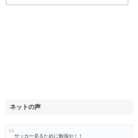
日本がコロンビアに勝ったら東京から山口まで自転車で行ってやるよと発言をして見事日本代表が勝っ
て、東京から山口に自転車で行くことになった過去があるとして話題になっています。日本代表がドイツ
代表に勝ったら自転車で山口...
ネットの声
サッカー見るために勉強や！！