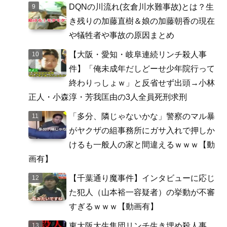
DQNの川流れ(玄倉川水難事故)とは？生
き残りの加藤直樹＆娘の加藤朝香の現在
や犠牲者や事故の原因まとめ
【大阪・愛知・岐阜連続リンチ殺人事
件】「俺未成年だしどーせ少年院行って
終わりっしょｗ」と反省せず出頭→小林
正人・小森淳・芳我匡由の3人全員死刑求刑
「多分、隣じゃないかな」警察のマル暴
がヤクザの組事務所にガサ入れで押しか
けるも一般人の家と間違えるｗｗｗ【動
画有】
【千葉通り魔事件】インタビューに応じ
た犯人（山本裕一容疑者）の挙動が不審
すぎるｗｗｗ【動画有】
東大阪大生集団リンチ生き埋め殺人事