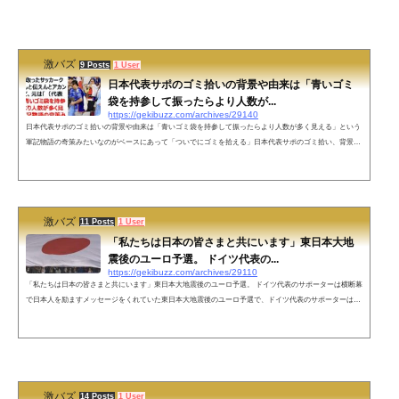
激バズ
9 Posts
1 User
日本代表サポのゴミ拾いの背景や由来は「青いゴミ
袋を持参して振ったらより人数が...
https://gekibuzz.com/archives/29140
日本代表サポのゴミ拾いの背景や由来は「青いゴミ袋を持参して振ったらより人数が多く見える」という
軍記物語の奇策みたいなのがベースにあって「ついでにゴミを拾える」日本代表サポのゴミ拾い、背景を
知らない人が増えたのでええかげん年取ったサッカークラスタがちゃんと伝えんとアカンと思うんだけ
ど、元は「（代表ユニと同じ）青いゴミ袋を持参して振ったらより人数が多く見える」という軍記物語の
奇策みたいなのがベースにあって、「ついでにゴミを拾える」なんよ— ルン太朗 (@luntaro) November 2
5, 2022 かっこつけはか...
激バズ
11 Posts
1 User
「私たちは日本の皆さまと共にいます」東日本大地
震後のユーロ予選。 ドイツ代表の...
https://gekibuzz.com/archives/29110
「私たちは日本の皆さまと共にいます」東日本大地震後のユーロ予選。 ドイツ代表のサポーターは横断幕
で日本人を励ますメッセージをくれていた東日本大地震後のユーロ予選で、ドイツ代表のサポーターは
「私たちは日本の皆さまと共にいます」と横断幕で日本人を励ますメッセージをくれていたことがわかり
ました。https://youtu.be/_nuWMi_hM6g?t=69ユニフォームが日本の国旗になってますね。素敵だ！ pic.twitt
er.com/pgS7R1TK0A— ksk808 (@keisuke8081) November 24, 2022 ネットの声何度か書いたが、被災者の
方々が支援物資を求...
激バズ
14 Posts
1 User