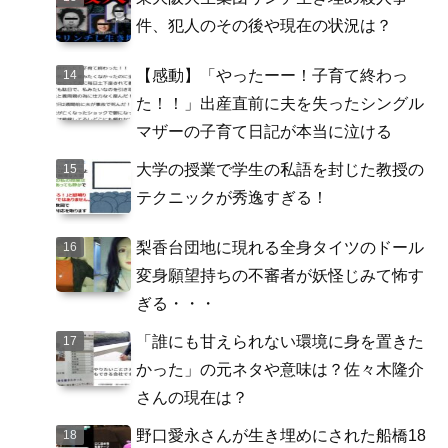
件、犯人のその後や現在の状況は？
【感動】「やったーー！子育て終わっ
た！！」出産直前に夫を失ったシングル
マザーの子育て日記が本当に泣ける
大学の授業で学生の私語を封じた教授の
テクニックが秀逸すぎる！
梨香台団地に現れる全身タイツのドール
変身願望持ちの不審者が妖怪じみて怖す
ぎる・・・
「誰にも甘えられない環境に身を置きた
かった」の元ネタや意味は？佐々木隆介
さんの現在は？
野口愛永さんが生き埋めにされた船橋18