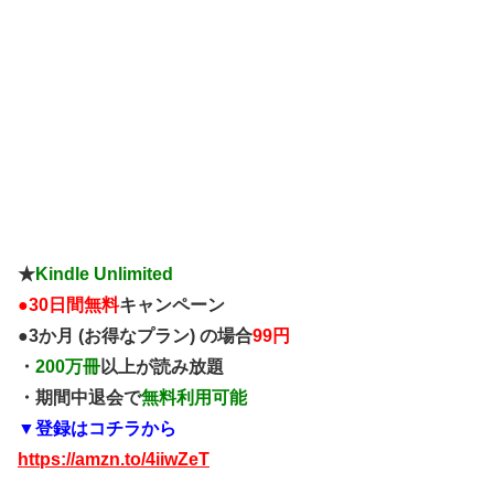
★
Kindle Unlimited
●
30日間無料
キャンペーン
●3か月 (お得なプラン) の場合
99円
・
200万冊
以上が読み放題
・期間中退会で
無料利用可能
▼登録はコチラから
https://amzn.to/4iiwZeT