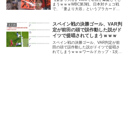
まうｗｗｗWBC第3戦、日本対チェコ戦
で、「妻より大谷」というプラカードを
掲げた男性二人が映り込み、これが名言
誕生だと話題になっています。【妻より
大谷】WBCで名言が爆誕！#大谷翔平 #オ
スペイン戦の決勝ゴール、VAR判
まとめ
オタニさん p...
定が前田の頭で誤作動した説がド
イツで提唱されてしまうｗｗｗ
スペイン戦の決勝ゴール、VAR判定が前
田の頭で誤作動した説がドイツで提唱さ
れてしまうｗｗｗワールドカップ・1次予
選グループEで日本対スペイン戦での決勝
弾のアシストとなったあ三苫のライン上
でのクロス、VAR判定が前田大然選手の
頭で誤作動した説...