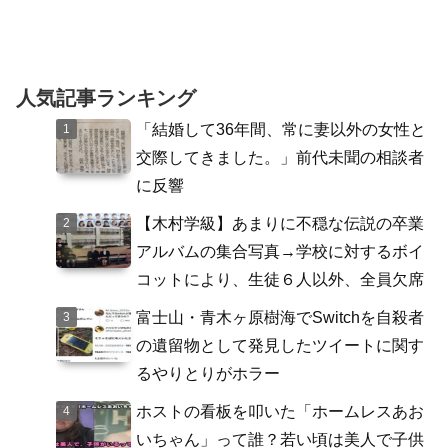
人気記事ランキング
「結婚して36年間、常に妻以外の女性と
交際してきました。」前代未聞の相談者
に反響
【木村学級】あまりに不穏な伝説の卒業
アルバムの集合写真→学校に対するボイ
コットにより、生徒６人以外、全員欠席
富士山・青木ヶ原樹海でSwitchを自殺者
の遺留物として発見したツイートに関す
るやりとりがホラー
ホストの看板を叩いた「ホームレスあお
いちゃん」って誰？若い頃は美人で子供