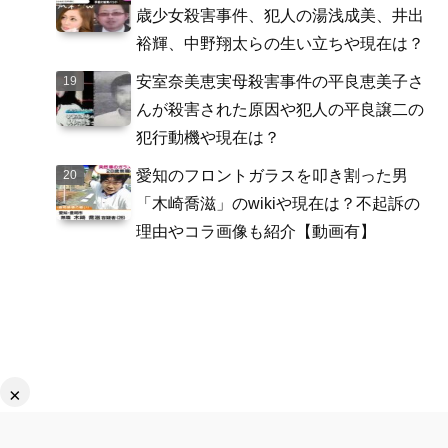
歳少女殺害事件、犯人の湯浅成美、井出
裕輝、中野翔太らの生い立ちや現在は？
安室奈美恵実母殺害事件の平良恵美子さ
んが殺害された原因や犯人の平良譲二の
犯行動機や現在は？
愛知のフロントガラスを叩き割った男
「木崎喬滋」のwikiや現在は？不起訴の
理由やコラ画像も紹介【動画有】
×