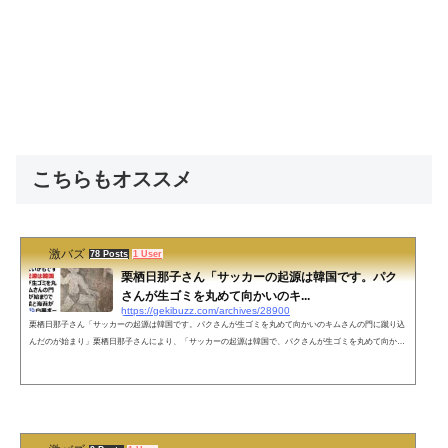
こちらもオススメ
激バズ
78 Posts
1 User
栗栖日那子さん「サッカーの起源は韓国です。パク
さんが生ゴミを丸めて向かいのキ...
https://gekibuzz.com/archives/28900
栗栖日那子さん「サッカーの起源は韓国です。パクさんが生ゴミを丸めて向かいのキムさんの門に蹴り込
んだのが始まり」栗栖日那子さんにより、「サッカーの起源は韓国で、パクさんが生ゴミを丸めて向かい
のキムさんの門に蹴り込んだのが始まりという」壁画による主張がされてしまったようです。●サッカー
の韓国起源説では異説もあるようです。ネットの声えーっ！そうだったんですか！なんてことだ。そんな
ことも知らないで今までサッカーをやって、観戦して、韓国を倒して、申し訳ない。カタールは謝罪すべ
きだ。— ドンジャラ村の...