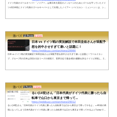
ドイツ代表のゴールキーパー「ノイアー」は東日本大震災のメッセージのためにゴールを守っていたドイ
ツvS日本戦にドイツ代表のゴールキーパーとして出場したノイアー（バイエルン・ミュンヘン）は、シャ
ルケ時代に内田篤人氏と同僚で、東日本大震災の後に、内田篤人氏が被災者へのメッセージを試合に勝っ
たら見せるといったところ、「じゃあ、勝つ。オレが守るから。今日は勝てる。」と言ってゴールを守り
勝利していたエピソードが男前すぎると話題になっています。ちなみにドイツのキーパーノイアーは内田
篤人の元同僚で、東日本大震...
激バズ
13 Posts
1 User
日本 vs ドイツ戦の実況解説で本田圭佑さんが采配予
想を的中させすぎて凄いと話題に！
https://gekibuzz.com/archives/28986
日本 vs ドイツ戦の実況解説で本田圭佑さんが采配予想を的中させすぎて凄いと話題に！ワールドカッ
プ、グループEの日本は23日の1次リーグの初戦で、世界11位で過去4回の優勝を誇るドイツと対戦し、2対
1で逆転勝ちしましたが、元サッカー日本代表の本田圭佑さんが実況解説で森保監督の采配を先読みして
的中させていたのが凄いと話題になっています。本田圭佑ってすげぇんだなぁ pic.twitter.com/00qruqPfBm
— 漂白 (@hacotissue_lose) November 23, 2022 ネットの声森保、ABEMA見ながら監督してる説— ヘタレ
スロリーマン (@k...
激バズ
5 Posts
1 User
るい(14世)さん「日本代表がドイツ代表に勝ったら自
転車で山口から東京まで帰って...
https://gekibuzz.com/archives/29012
るい(14世)さん「日本代表がドイツ代表に勝ったら自転車で山口から東京まで帰ってやるよ」→4年前の再
現になってしまう日本代表がドイツ代表に勝ったら自転車で山口から東京まで帰ってやるよとTwitterで発
言したら、ドイツが勝ってしまった「るい(14世)」さんですが、実は4年前のロシア・ワールドカップでも