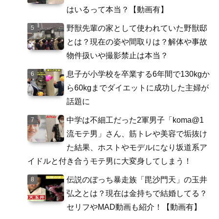
はいるって本当？【動画有】
野獣先輩の家として使われていた野獣邸
とは？現在の姿や間取りは？解体や事故
物件扱いや撮影禁止は本当？
息子が小学校を卒業する6年間で130kgか
ら60kgまでダイエットに成功した主婦が
話題に
中学は不細工だった2軍男子「koma@1
流モテ男」さん、筋トレや美容で垢抜け
た結果、ホストやモデルになり坂道系ア
イドルと付き合うモテ男に大変身してしまう！
伝説のぼっち暴走族「毘沙門天」の玉井
弘之とは？現在は金持ちで結婚してる？
セリフやMAD動画も紹介！【動画有】