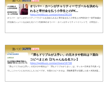
激バズ
9 Posts
1 User
オリバー・カーンがチャリティーでゴールを決めら
れると寄付金を払う小学生とのPK...
https://gekibuzz.com/archives/28134
オリバー・カーンがチャリティーでゴールを決められると寄付金を払う小学生とのPK対決で一切手加減せ
ず全員のシュートを止めた元ドイツ代表GKのオリバー・カーンがチャリティーイベントで、小学生がゴ
ールを決めると寄付金を払うイベントで、一切手加減せず全員のシュートを止めたエピソードが面白すぎ
ると話題になっています。オリバー・カーン (元ドイル代表GK)チャリティイベントに参加したカーン、
小学生とのPK対決をすることに。小学生にゴールを決められると決められた分、カーンが寄付金を払うと
いう企画で一切手加減せず全員の...
激バズ
8 Posts
1 User
「澤もドリブルが上手い」の元ネタや初出は？面白
コピペまとめ【2ちゃんねる名スレ】
https://gekibuzz.com/archives/16738
「澤もドリブルが上手い」の元ネタや初出は？「澤もドリブルがうまい」は、サッカー日本女子代表＝な
でしこジャパンにをネタにしたコピペです。今回のコピペネタは、澤穂希選手が活躍した佐々木則夫監督
時代のなでしこジャパンのネタとして使われています。用法としては特にサッカー関係なくても、容姿に
ついて言及したり、全く無関係の流れで唐突に出てくるコピペになっています。2ちゃんねるでの初出
は、2009年5月24日の書き込みとなっています。69 名前：名無しさん＠恐縮です 投稿日：2009/05/24(日) 2
3:49:30 ID:7zM3j+wb0女子サ...