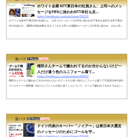
ホワイト企業 NTT東日本の社員さん、上司へのメッ
セージをFIFAに拾われNTT本社も反...
https://gekibuzz.com/archives/29102
ホワイト企業 NTT東日本の社員さん、上司へのメッセージをFIFAに拾われNTT本社も反応するNTT東日
本の社員さが、2週間の有給休暇を与えてくれた上司への感謝のメッセージをFIFAに拾われ、それに対し
てNTT東日本の公式アカウントも反応したことが話題になっています。【朗報】ホワイト企業 NTT東日本
の社員さん、上司へのメッセージをFIFAに拾われNTT本社も反応する#ほっこりトゥイッター pic.twitter.co
m/KzqqRXx2Zt— 滝沢ガレソ⭐ (@takigare3) November 25, 2022 ネットの声悲しいことに、労働基準法上は
好きなタイミング...
激バズ
7 Posts
1 User
権田さんチームで嫌われてるのか分かんないけど一
人だけ違う色のユニフォーム着て...
https://gekibuzz.com/archives/29063
権田さんチームで嫌われてるのか分かんないけど一人だけ違う色のユニフォーム着てて可哀想日本代表の
ゴールキーパー権田修一氏のユニフォームが他と違うことについて、チームで嫌われてるのかではないか
という、「ベガサポ☆ひかり」さんの発言が話題になっています。権田さんチームで嫌われてるのか分か
んないけど一人だけ違う色のユニフォーム着てて可哀想— ベガサポ☆ひかり (@vegalove_hikari) Novembe
r 23, 2022 ネットの声どのチームもGK嫌われてますよ😭— グレイマン (@redhare1035) November 23, 2022
サッカ...
激バズ
19 Posts
1 User
ドイツ代表のキーパー「ノイアー」は東日本大震災
のメッセージのためにゴールを守...
https://gekibuzz.com/archives/28996