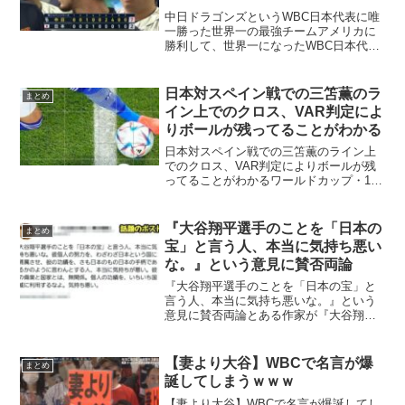
中日ドラゴンズというWBC日本代表に唯
一勝った世界一の最強チームアメリカに
勝利して、世界一になったWBC日本代表
ですが、その唯一負けたチームが「中日
ドラゴンズ」でこれが世界最強ではない
かと話題なっています。🇺🇸「くっそー
日本対スペイン戦での三笘薫のラ
まとめ
日本強かったなぁ」🇲...
イン上でのクロス、VAR判定によ
りボールが残ってることがわかる
日本対スペイン戦での三笘薫のライン上
でのクロス、VAR判定によりボールが残
ってることがわかるワールドカップ・1次
予選グループEで日本対スペイン戦の後半
6分、ペナルティーエリア左からの三苫の
折り返しでのライン上でのクロスを田中
『大谷翔平選手のことを「日本の
まとめ
碧が押し込んだも...
宝」と言う人、本当に気持ち悪い
な。』という意見に賛否両論
『大谷翔平選手のことを「日本の宝」と
言う人、本当に気持ち悪いな。』という
意見に賛否両論とある作家が『大谷翔平
選手のことを「日本の宝」と言う人、本
当に気持ち悪いな。彼個人の努力を、わ
ざわざ日本という国に帰属させ、彼の功
【妻より大谷】WBCで名言が爆
まとめ
績を、さも日本のもの日本...
誕してしまうｗｗｗ
【妻より大谷】WBCで名言が爆誕してし