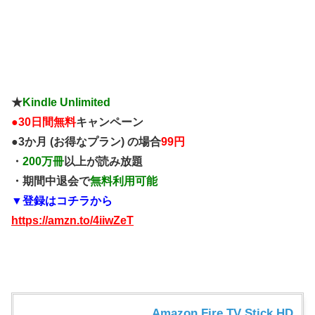
★
Kindle Unlimited
●
30日間無料
キャンペーン
●3か月 (お得なプラン) の場合
99円
・
200万冊
以上が読み放題
・期間中退会で
無料利用可能
▼登録はコチラから
https://amzn.to/4iiwZeT
Amazon Fire TV Stick HD