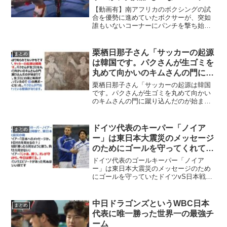
にパンチを撃ち始めた結果、数日
【動画有】南アフリカのボクシングの試
後に・・・
合を優勢に進めていたボクサーが、突如
誰もいないコーナーにパンチを撃ち始め
た結果、数日後に・・・南アフリカ出身
のプロボクサー、シミソ・ブテレジは、
先週末のシフェシレ・ムトゥングワとの
栗栖日那子さん「サッカーの起源
まとめ
WBFアフリカライト級タ...
は韓国です。パクさんが生ゴミを
丸めて向かいのキムさんの門に蹴
り込んだのが始まり」
栗栖日那子さん「サッカーの起源は韓国
です。パクさんが生ゴミを丸めて向かい
のキムさんの門に蹴り込んだのが始ま
り」栗栖日那子さんにより、「サッカー
の起源は韓国で、パクさんが生ゴミを丸
めて向かいのキムさんの門に蹴り込んだ
ドイツ代表のキーパー「ノイア
まとめ
のが始まりという」壁画によ...
ー」は東日本大震災のメッセージ
のためにゴールを守ってくれてい
た
ドイツ代表のゴールキーパー「ノイア
ー」は東日本大震災のメッセージのため
にゴールを守っていたドイツvS日本戦に
ドイツ代表のゴールキーパーとして出場
したノイアー（バイエルン・ミュンヘ
ン）は、シャルケ時代に内田篤人氏と同
中日ドラゴンズというWBC日本
まとめ
僚で、東日本大震災の後に、...
代表に唯一勝った世界一の最強チ
ーム