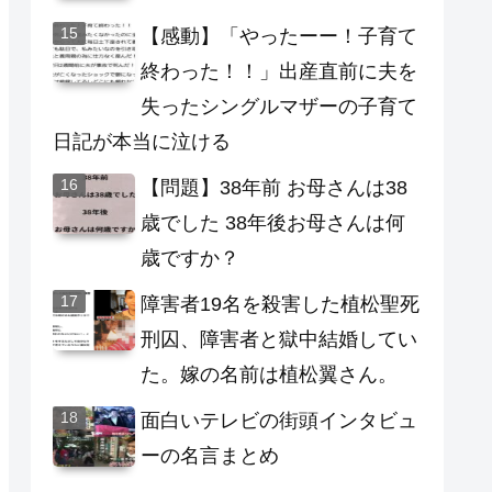
【感動】「やったーー！子育て
終わった！！」出産直前に夫を
失ったシングルマザーの子育て
日記が本当に泣ける
【問題】38年前 お母さんは38
歳でした 38年後お母さんは何
歳ですか？
障害者19名を殺害した植松聖死
刑囚、障害者と獄中結婚してい
た。嫁の名前は植松翼さん。
面白いテレビの街頭インタビュ
ーの名言まとめ