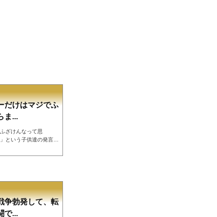
ーだけはマジでふ
...
ふざけんなって思
」という子供達の発言が
転売ヤーだけはマジでふ
高値で売り付けて最低だ
」「大人ならまともなこ
に正論だと話題なってい
正論すぎる！この意見
Sejz&mdash...
戦争勃発して、転
...