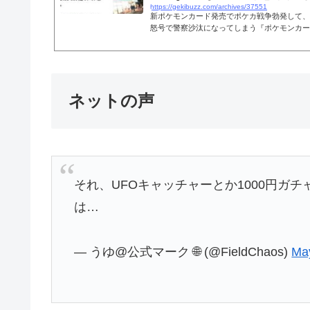
https://gekibuzz.com/archives/37551
新ポケモンカード発売でポケカ戦争勃発して、
怒号で警察沙汰になってしまう『ポケモンカー
バイオレット』の新拡張パック「スノーハザー
が4月14日（金）に発売開始して、早くも転
供踏み付けや乱闘などの暴力沙汰や警察沙汰に
争の始まり。#新宿西口#ヨドバシ#ポケカ pic.twitte
— ほげた (@hgt__pokeka) April 13, 2
ネットの声
争、人やばい。。。。。 pic.twitter.com/...
それ、UFOキャッチャーとか1000円ガ
は…
— うゆ@公式マーク 🌐 (@FieldChaos)
Ma