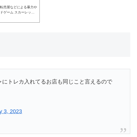
転売屋などによる暴力や
ドゲーム スカーレット&
ド」「クレイバースト」
売屋や若者が殺到して、子
なっているようです。戦
r.com/lUNPqPmgwc
023 秋葉原のヨドバシ。ポケカ戦
チャにトレカ入れてるお店も同じこと言えるので
y 3, 2023