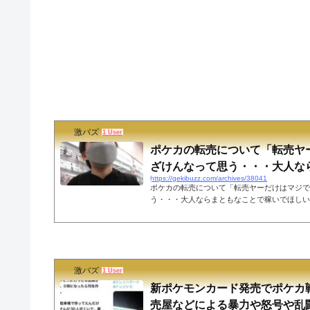
激バズ
1 User
ポケカの転売について「転売ヤ
ざけんなって思う・・・大人ならま
https://gekibuzz.com/archives/38041
ポケカの転売について「転売ヤーだけはマジで
う・・・大人ならまともなことで稼いでほしい
まさに正論！ポケモンカードの転売について「
ざけんなって思う、欲しくもない人が他の人に
と思う。自分だったら恥ずかしくてできないな
とで稼いでほしい」等の子供たちの意見がまさ
ます。ポケカの転売ヤーついて子供達の意見が
激バズ
は、正論？そうでもない？ pic.twitter.com/AbTeuR
1 User
新ポケモンカード発売でポケカ
売屋などによる暴力や怒号や乱闘で