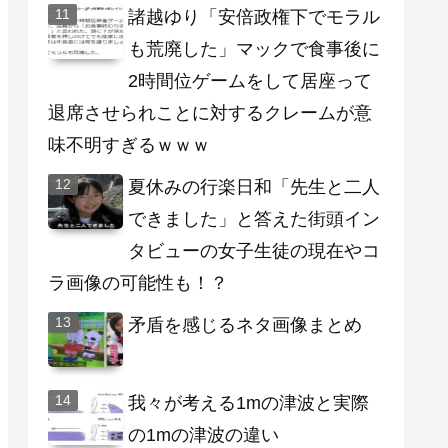
諸越ゆり「安倍政権下でモラル
も荒廃した」マックで食事後に
2時間位ゲームをして居座って
退席させられことに対するクレームが意
味不明すぎるｗｗｗ
夏休みの行楽日和「先生と二人
できました」と答えた街頭イン
タビューの女子生徒の現在やコ
ラ画像の可能性も！？
矛盾を感じるネタ画像まとめ
我々が考える1mの津波と実際
の1mの津波の違い