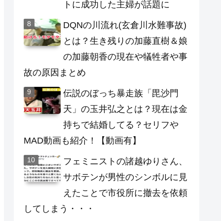
トに成功した主婦が話題に
DQNの川流れ(玄倉川水難事故)
とは？生き残りの加藤直樹＆娘
の加藤朝香の現在や犠牲者や事
故の原因まとめ
伝説のぼっち暴走族「毘沙門
天」の玉井弘之とは？現在は金
持ちで結婚してる？セリフや
MAD動画も紹介！【動画有】
フェミニストの諸越ゆりさん、
サボテンが男性のシンボルに見
えたことで市役所に撤去を依頼
してしまう・・・