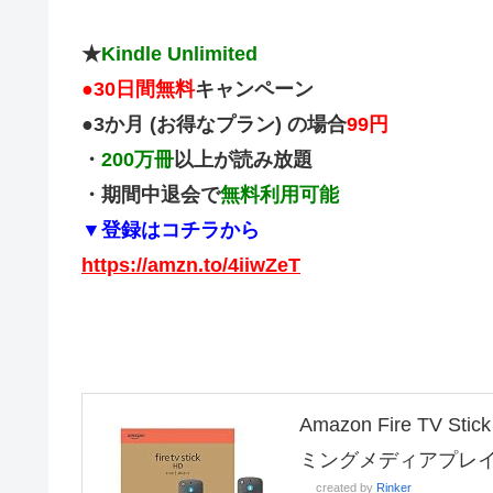
★
Kindle Unlimited
●
30日間無料
キャンペーン
●3か月 (お得なプラン) の場合
99円
・
200万冊
以上が読み放題
・期間中退会で
無料利用可能
▼登録はコチラから
https://amzn.to/4iiwZeT
Amazon Fire TV
ミングメディアプレ
created by
Rinker