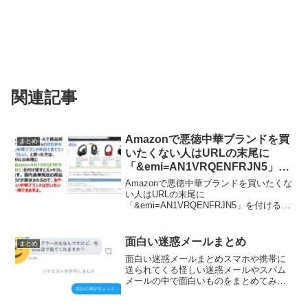
関連記事
Amazonで悪徳中華ブランドを買
まとめ
いたくない人はURLの末尾に
「&emi=AN1VRQENFRJN5」を
付けるとスッキリします。
Amazonで悪徳中華ブランドを買いたくな
い人はURLの末尾に
「&emi=AN1VRQENFRJN5」を付けると
スッキリします。Amazon最大のセール
「サイバーマンデーやブラックフライデ
ー、プライムデー」では、値段の安さに
面白い迷惑メールまとめ
まとめ
つられて怪しい中...
面白い迷惑メールまとめスマホや携帯に
送られてくる怪しい迷惑メールやスパム
メールの中で面白いものをまとめてみま
した。ライブ会場で「また一緒にやろ
う」って言ってくれたじゃないですか！