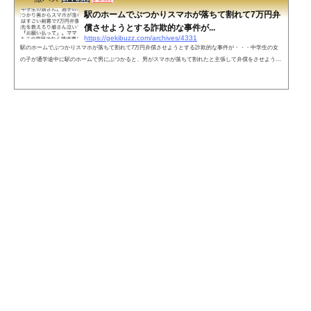
駅のホームでぶつかりスマホが落ちて割れて7万円弁
償させようとする詐欺的な事件が...
https://gekibuzz.com/archives/4331
駅のホームでぶつかりスマホが落ちて割れて7万円弁償させようとする詐欺的な事件が・・・中学生の女
の子が通学途中に駅のホームで男にぶつかると、男がスマホが落ちて割れたと主張して弁償をさせようと
する詐欺的行為が話題になっています。友達の教えた住所は自営で使ってる事務所で自宅でないとの事。
通学の駅を知られ、制服から学校ももしかして…という事で娘さんが凄く怖がったとの事。友達も7万円
払って済むならそうしたいと思ったと。そういう気持ちにつけ込んでくる犯罪ですね。— ビー子 (@kirish
ima3400) 2019年4月12日ネット...