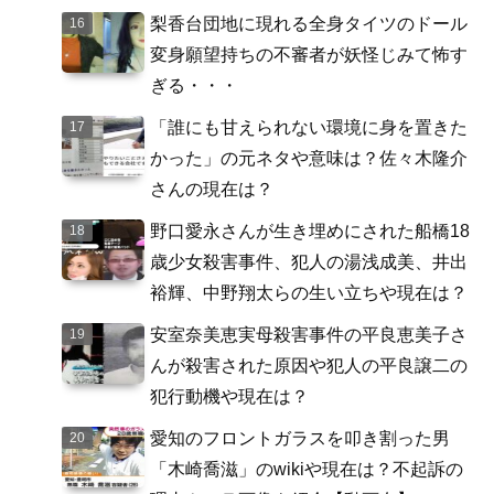
梨香台団地に現れる全身タイツのドール
変身願望持ちの不審者が妖怪じみて怖す
ぎる・・・
「誰にも甘えられない環境に身を置きた
かった」の元ネタや意味は？佐々木隆介
さんの現在は？
野口愛永さんが生き埋めにされた船橋18
歳少女殺害事件、犯人の湯浅成美、井出
裕輝、中野翔太らの生い立ちや現在は？
安室奈美恵実母殺害事件の平良恵美子さ
んが殺害された原因や犯人の平良譲二の
犯行動機や現在は？
愛知のフロントガラスを叩き割った男
「木崎喬滋」のwikiや現在は？不起訴の