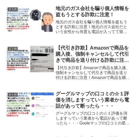
レシピ「今日の夜ご飯は鶏のから揚げで
す。」迷惑メールは大体エロ...
地元のガス会社を騙り個人情報を
まとめ
盗もうとする詐欺に注意！
地元のガス会社を騙り個人情報を盗もう
とする詐欺に注意！地元のガス会社だと
いう女性から何度も電話が入ってて留守
電に伝えたいことがあるとメッセージも
残されてて、この間ガス漏れしてたし、
え！なに？！と思って電話かけ直そうか
【代引き詐欺】Amazonで商品を
まとめ
と思ったけれど、脳のデン...
購入後、強制キャンセルして代引
きで商品を送り付ける詐欺に注
意！
【代引き詐欺】Amazonで商品を購入後、
強制キャンセルして代引きで商品を送り
付ける詐欺に注意！Amazonで商品を購入
後、出品者の都合で強制キャンセルされ
た後に、代引きで14500円の商品を送り付
けてくる詐欺に注意してください！な
グーグルマップの口コミの☆１評
まとめ
お、Dr...
価を消しますっていう業者から電
話があって断ったら・・・
グーグルマップの口コミの☆１評価を消
しますっていう業者から電話があって断
ったら・・・Gooleマップの口コミの星１
評価を消しますっていう業者からキャッ
チセールスの電話があって断った結果、