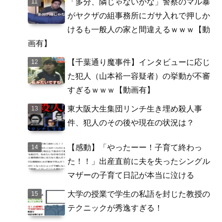
「多分、隣じゃないかな」警察のマル暴
がヤクザの組事務所にガサ入れで押しか
けるも一般人の家と間違えるｗｗｗ【動
画有】
【千葉通り魔事件】インタビューに応じ
た犯人（山本裕一容疑者）の挙動が不審
すぎるｗｗｗ【動画有】
東大阪大生集団リンチ生き埋め殺人事
件、犯人のその後や現在の状況は？
【感動】「やったーー！子育て終わっ
た！！」出産直前に夫を失ったシングル
マザーの子育て日記が本当に泣ける
大学の授業で学生の私語を封じた教授の
テクニックが秀逸すぎる！