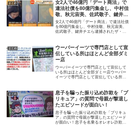
報復でまさかの星1がつけられたという投
女2人で46億円「デート商法」で
まとめ
稿が反響を呼んで...
違法社債を80億円集金し、中村佳
敬、秋元宙美、佐武敬子、鍵井チ
エら逮捕されたザ・グランシール
女2人で46億円「デート商法」で違法社債
ドの闇が深い
を80億円集金し、中村佳敬、秋元宙美、
佐武敬子、鍵井チエら逮捕されたザ・グ
ランシールドの闇が深いザ・グランシー
ルドの社長の中村佳敬(46)、秋元宙美
（38）、佐武敬子（35）、鍵井チエ
ウーバーイーツで専門店として宣
まとめ
（34）ら8人が...
伝している所はほとんど全部ダミ
ー店
ウーバーイーツで専門店として宣伝して
いる所はほとんど全部ダミー店ウーバー
イーツで専門店として宣伝している所は
ほとんど全部ダミー店で、冷凍食品をチ
ンしただけのものを売っているだけとい
う投稿がされ話題になっています。知り
息子を騙った振り込め詐欺を「プ
まとめ
合いのウーバーやってる人...
リキュア」の質問で母親が撃退し
たエピソードが面白い！
息子を騙った振り込め詐欺を「プリキュ
ア」の質問で母親が撃退したエピソード
が面白い！息子を名乗るオレオレ詐欺
（振り込め詐欺）の電話に対して、プリ
キュアのキャラ37人言えるかって訊いた