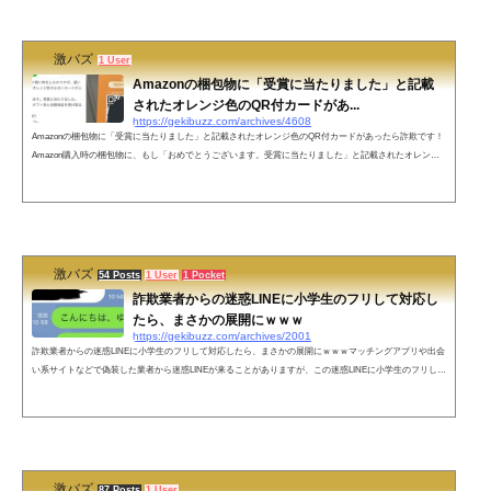
っぽい。— Nikonist (...
激バズ
1 User
Amazonの梱包物に「受賞に当たりました」と記載
されたオレンジ色のQR付カードがあ...
https://gekibuzz.com/archives/4608
Amazonの梱包物に「受賞に当たりました」と記載されたオレンジ色のQR付カードがあったら詐欺です！
Amazon購入時の梱包物に、もし「おめでとうございます。受賞に当たりました」と記載されたオレンジ
色のQRコード付カードが入っていたので、不審に思いヤフー知恵袋に質問した結果、詐欺だと発覚した
件が話題になっています。Amazonで買い物したらダンボールにこれ入ってたけど調べたらやっぱり詐欺
だったわ。怖すぎ pic.twitter.com/eLDTBNwYSH— リプ欄も見てください そぼろめし (@soboro_rice93) 20
19年10月4日ネットの反応https://t....
激バズ
54 Posts
1 User
1 Pocket
詐欺業者からの迷惑LINEに小学生のフリして対応し
たら、まさかの展開にｗｗｗ
https://gekibuzz.com/archives/2001
詐欺業者からの迷惑LINEに小学生のフリして対応したら、まさかの展開にｗｗｗマッチングアプリや出会
い系サイトなどで偽装した業者から迷惑LINEが来ることがありますが、この迷惑LINEに小学生のフリしし
て対応したらまさかの展開にwww業者からのLINEを小学生のフリしてみたら業者が手動だった。 pic.twitt
er.com/JGRe7AlCdE— おたみ (@otamiotanomi) 2018年11月17日当たり前ですけどこれから返信きません
ね。 pic.twitter.com/AxLHS9SmR5— おたみ (@otamiotanomi) 2018年11月17日ネットの反応業者実はいい人
っぽい。— Nikonist (...
激バズ
87 Posts
1 User