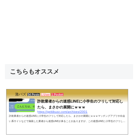
こちらもオススメ
激バズ
54 Posts
1 User
1 Pocket
詐欺業者からの迷惑LINEに小学生のフリして対応し
たら、まさかの展開にｗｗｗ
https://gekibuzz.com/archives/2001
詐欺業者からの迷惑LINEに小学生のフリして対応したら、まさかの展開にｗｗｗマッチングアプリや出会
い系サイトなどで偽装した業者から迷惑LINEが来ることがありますが、この迷惑LINEに小学生のフリしし
て対応したらまさかの展開にwww業者からのLINEを小学生のフリしてみたら業者が手動だった。 pic.twitt
er.com/JGRe7AlCdE— おたみ (@otamiotanomi) 2018年11月17日当たり前ですけどこれから返信きません
ね。 pic.twitter.com/AxLHS9SmR5— おたみ (@otamiotanomi) 2018年11月17日ネットの反応業者実はいい人