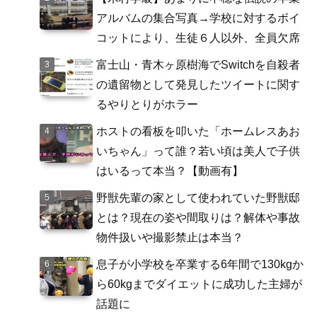
アルバムの集合写真→学校に対するボイ
コットにより、生徒６人以外、全員欠席
富士山・青木ヶ原樹海でSwitchを自殺者
の遺留物として発見したツイートに関す
るやりとりがホラー
ホストの看板を叩いた「ホームレスあお
いちゃん」って誰？若い頃は美人で子供
はいるって本当？【動画有】
野獣先輩の家として使われていた野獣邸
とは？現在の姿や間取りは？解体や事故
物件扱いや撮影禁止は本当？
息子が小学校を卒業する6年間で130kgか
ら60kgまでダイエットに成功した主婦が
話題に