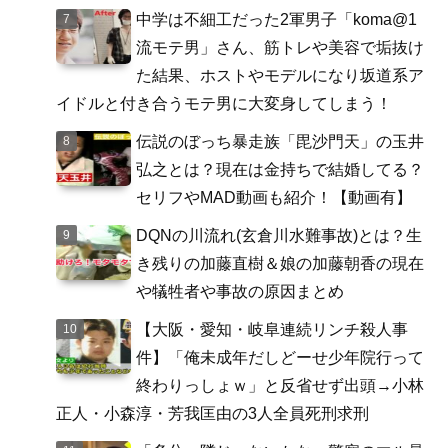
中学は不細工だった2軍男子「koma@1
流モテ男」さん、筋トレや美容で垢抜け
た結果、ホストやモデルになり坂道系ア
イドルと付き合うモテ男に大変身してしまう！
伝説のぼっち暴走族「毘沙門天」の玉井
弘之とは？現在は金持ちで結婚してる？
セリフやMAD動画も紹介！【動画有】
DQNの川流れ(玄倉川水難事故)とは？生
き残りの加藤直樹＆娘の加藤朝香の現在
や犠牲者や事故の原因まとめ
【大阪・愛知・岐阜連続リンチ殺人事
件】「俺未成年だしどーせ少年院行って
終わりっしょｗ」と反省せず出頭→小林
正人・小森淳・芳我匡由の3人全員死刑求刑