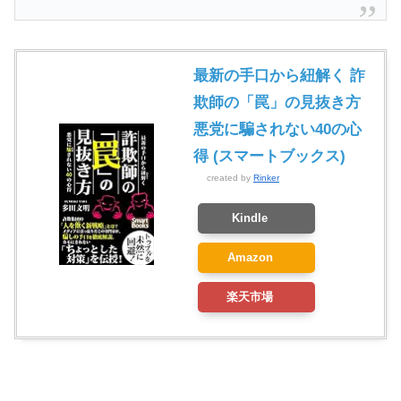
最新の手口から紐解く 詐
欺師の「罠」の見抜き方
悪党に騙されない40の心
得 (スマートブックス)
created by
Rinker
Kindle
Amazon
楽天市場