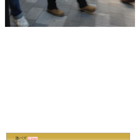
激バズ
1 User