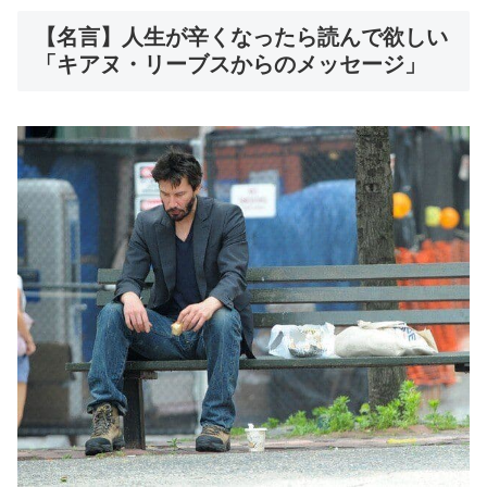
【名言】人生が辛くなったら読んで欲しい
「キアヌ・リーブスからのメッセージ」