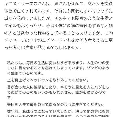
キアヌ・リーブスさんは、娘さんを死産で、奥さんを交通
事故で亡くされています。それにも関わらずハリウッドに
成功を収めていましたが、その中でも隠者のような生活ス
タイルをおくったり、慈善団体に多額の寄付をするなど他
の人とは変わった行動をしていることもありますが、この
メッセージの中でのエピソードでも彼がそう考ええるに至
った考えの片鱗が見えるかもしれません。