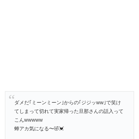
ダメだ｢ミーンミーン｣からの｢ジジッww｣で笑け
てしまって切れて実家帰った旦那さんの話入って
こんwwwww
蝉アカ気になる〜🤣💓