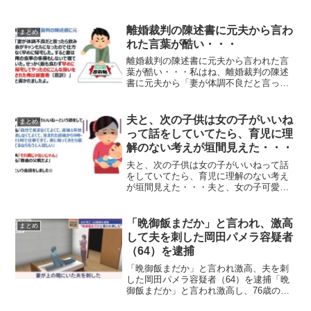
リスマ節約主婦の小学生の子供が肥満で
高脂血症の診断されるという皮肉な結果
になったという投稿が話題になっていま
離婚裁判の陳述書に元夫から言わ
まとめ
す。夫と食べ盛り...
れた言葉が酷い・・・
離婚裁判の陳述書に元夫から言われた言
葉が酷い・・・私はね、離婚裁判の陳述
書に元夫から「妻が体調不良だと言った
ら飲み会がキャンセルになったので仕方
なく早めに帰宅した。すると妻は俺の食
事の準備もしないで寝ていた。せっかく
夫と、次の子供は女の子がいいね
まとめ
飯も食わず早めに帰宅して...
って話をしていてたら、育児に理
解のない考えが垣間見えた・・・
夫と、次の子供は女の子がいいねって話
をしていてたら、育児に理解のない考え
が垣間見えた・・・夫と、女の子可愛い
し次の子供にいいねって話をしていて、
夫のことを揶揄したら、育児に理解のな
い夫の考えが垣間見えた話が話題になっ
「晩御飯まだか」と言われ、激高
まとめ
ています。夫と、女の子か...
して夫を刺した岡田パメラ容疑者
（64）を逮捕
「晩御飯まだか」と言われ激高、夫を刺
した岡田パメラ容疑者（64）を逮捕「晩
御飯まだか」と言われ激高し、76歳の夫
の腹部を包丁で刺した岡田パメラ容疑者