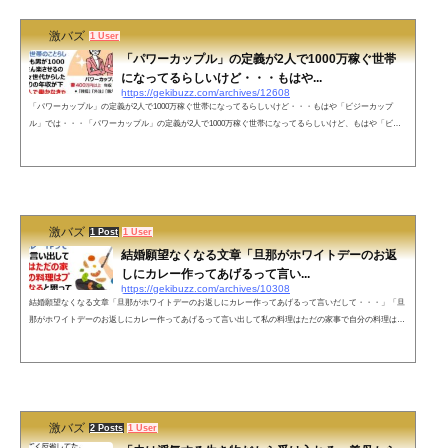
激バズ
1 User
「パワーカップル」の定義が2人で1000万稼ぐ世帯
になってるらしいけど・・・もはや...
https://gekibuzz.com/archives/12608
「パワーカップル」の定義が2人で1000万稼ぐ世帯になってるらしいけど・・・もはや「ビジーカップ
ル」では・・・「パワーカップル」の定義が2人で1000万稼ぐ世帯になってるらしいけど、もはや「ビジ
ーカップル」だとする投稿が反響を呼んでいます。テレビで「パワーカップル」とか言われている。2人
で1000万稼ぐ世帯のことらしいけど、そもそも男が1000万稼いで奥さん楽させるのが性分の我々世代から
したら、一人当たりの年収が下がったので2人で働かなきゃならないだけの「ビジーカップル」なんじゃ
ね？ pic.twitter.com/g1ET9PdpQ7&m...
激バズ
1 Post
1 User
結婚願望なくなる文章「旦那がホワイトデーのお返
しにカレー作ってあげるって言い...
https://gekibuzz.com/archives/10308
結婚願望なくなる文章「旦那がホワイトデーのお返しにカレー作ってあげるって言いだして・・・」「旦
那がホワイトデーのお返しにカレー作ってあげるって言い出して私の料理はただの家事で自分の料理はプ
レゼントになると思ってんのほんと草。」というTwitterの投稿が、結婚願望なくなる文章だとして話題に
なっています。結婚願望なくなる文章 pic.twitter.com/U8w3XBD8wd— まどかまるすいさん (@tdnomdk) M
arch 28, 2022 ネットの声バレンタインデーのプレゼントは旦那の稼いだ金で買った模様— Amazan (@roni
nhamakegumi) ...
激バズ
2 Posts
1 User