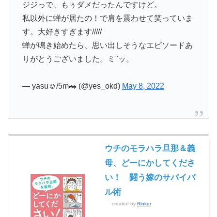
ジジっで、もぅダメだったんですけど。
私以外に蝉が居たの！で肩を震わせて笑っていま
す。大好きすぎます/////
蝉が鳴き始めたら、思い出しそうなエピソードあ
りがとうございました。ミ"ッ。
— yasu☺︎/5m🚗 (@yes_okd)
May 8, 2022
ウチのモラハラ旦那＆義
母、どーにかしてくださ
い！ 闘う嫁のサバイバ
ル術
created by
Rinker