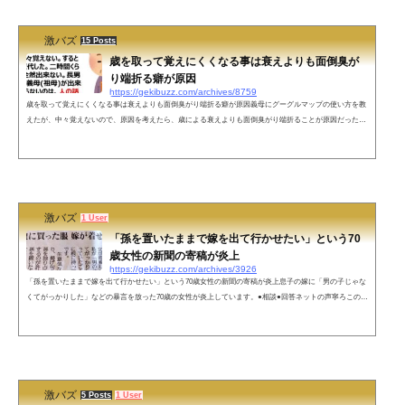
トの声それは旦那さんがイク時に連絡しなきゃいけないの？🤣🤣🤣「旦那、イキまーす！！(アムロ風
w)」— あん...
激バズ
15 Posts
歳を取って覚えにくくなる事は衰えよりも面倒臭が
り端折る癖が原因
https://gekibuzz.com/archives/8759
歳を取って覚えにくくなる事は衰えよりも面倒臭がり端折る癖が原因義母にグーグルマップの使い方を教
えたが、中々覚えないので、原因を考えたら、歳による衰えよりも面倒臭がり端折ることが原因だったと
いう投稿が反響を呼んでいます。昨夜は義母にグーグルマップの使い方を教えていたら、歳も歳で中々覚
えない。すると長男が交代した。二時間くらいやって全然出来ない。長男によると、義母(祖母)が出来る
様にならないのは、人の話を全く聞いていないからだと言う。— ジキ・スズキ (@zikisuzuki) May 29, 202
1 指を見てと言って...
激バズ
1 User
「孫を置いたままで嫁を出て行かせたい」という70
歳女性の新聞の寄稿が炎上
https://gekibuzz.com/archives/3926
「孫を置いたままで嫁を出て行かせたい」という70歳女性の新聞の寄稿が炎上息子の嫁に「男の子じゃな
くてがっかりした」などの暴言を放った70歳の女性が炎上しています。●相談●回答ネットの声寧ろこの姑
を叩き出すべき姑、怖すぎ。縁切った方がいいね👍この姑、嫁を人ではなく子孫を産む物としか思ってな
いんだな😅旦那さんも大丈夫かな💦このアンサー、義母に見せてあげたい😂産前産後に言われた事、やら
れた事は特に覚えてて許せない！それを「そんな昔の事、根に持たれても」と愛息子に言っている&#x1f...
激バズ
5 Posts
1 User