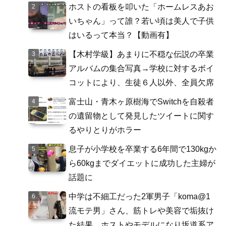
ホストの看板を叩いた「ホームレスあお
いちゃん」って誰？若い頃は美人で子供
はいるって本当？【動画有】
【木村学級】あまりに不穏な伝説の卒業
アルバムの集合写真→学校に対するボイ
コットにより、生徒６人以外、全員欠席
富士山・青木ヶ原樹海でSwitchを自殺者
の遺留物として発見したツイートに関す
るやりとりがホラー
息子が小学校を卒業する6年間で130kgか
ら60kgまでダイエットに成功した主婦が
話題に
中学は不細工だった2軍男子「koma@1
流モテ男」さん、筋トレや美容で垢抜け
た結果、ホストやモデルになり坂道系ア