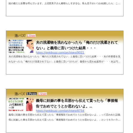
姑の鑑だと反響を呼んでいます。上沼恵美子さん素晴らしすぎるな。私も息子がいつか結婚したら、こん
な義母になりたい。 pic.twitter.com/JeX3tgCJQm— お肉さん〆 (@manimanibleble) April 13, 2021 なるほど
ね。プレゼントはいらないか。私は義母いないから経験ないけど、確かに服をプレゼントされたら、次会
う時に「着ていかなきゃ」って思うかもな…。— お肉さん〆 (@manimanibleble) April 13, 2021 ネットの声
こんな...
激バズ
1 User
夫の洗濯物を洗わなかったら「俺のだけ洗濯されて
ない」と義母に言いつけた結果・・・
https://gekibuzz.com/archives/9021
夫の洗濯物を洗わなかったら「俺のだけ洗濯されてない」と義母に言いつけた結果・・・夫の作業着を洗
わなかったら「俺のだけ洗濯されてない」と義母に言いつけたが、義母から思わぬ返答が・・・夫は汚れ
た作業着から私服に着替えて帰ってくるんだけど作業着は車に放置。「洗濯できないからね」と言うと
「うるせえな」と言われたので夫の洗濯をしなかったら「俺のだけ洗濯されてない」と義母に言いつけた
らしく義母から電話があった。「汚れたの着させときな」と言われた 今年の母の日何贈ろう— オワタち
ゃん (@owt___ch)洗濯物と同じよ...
激バズ
5 Posts
1 User
義母に妊娠の事を旦那から伝えて貰ったら「事後報
告でおめでとうとか思わないよ。...
https://gekibuzz.com/archives/8754
義母に妊娠の事を旦那から伝えて貰ったら「事後報告でおめでとうとか思わないよ。」って言われた話義
母に妊娠した事を旦那から伝えて貰ったら「事後報告でおめでとうとか思わないよ。」というモラハラま
がいの返事がきた話が反響を呼んでいます。義母に妊娠の事を旦那から言って貰ったら事後報告でおめで
とうとか思わないよ。って言われて事後報告…⁇受精する前に教えてって事!?— 朱音 (@akane_mafu)ネッ