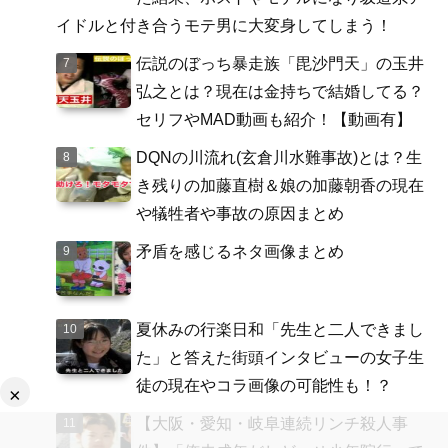
イドルと付き合うモテ男に大変身してしまう！
伝説のぼっち暴走族「毘沙門天」の玉井
弘之とは？現在は金持ちで結婚してる？
セリフやMAD動画も紹介！【動画有】
DQNの川流れ(玄倉川水難事故)とは？生
き残りの加藤直樹＆娘の加藤朝香の現在
や犠牲者や事故の原因まとめ
矛盾を感じるネタ画像まとめ
夏休みの行楽日和「先生と二人できまし
た」と答えた街頭インタビューの女子生
徒の現在やコラ画像の可能性も！？
×
【大阪・愛知・岐阜連続リンチ殺人事