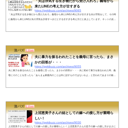
「夫は浮気する生き物だから受け入れろ」義母から
来たLINEの考え方が古すぎる
https://gekibuzz.com/archives/9065
「夫は浮気する生き物だから受け入れろ」義母から来たLINEの考え方が古すぎる夫が浮気をして、その時
に義母から来たLINEが夫の浮気を許容すべきだとする古すぎる考え方だと炎上しています。ネットの反応
息子が不倫なんてしたら息子にブチ切れて土下座させます。そして一生償わせます。私も一緒に息子を見
張るしなんでも協力します。いくら自分の子だからって人としてやっていけない事をやった時には許しま
せん。それが親の務めだと思います。シンプルに思ったことをお伝えしますこの母親はあなたを家族の1
人だと思っていませんよ「家族...
激バズ
1 User
夫に暴力を振るわれたことを義母に言ったら、まさ
かの回答が・・・
https://gekibuzz.com/archives/9055
夫に暴力を振るわれたことを義母に言ったら、まさかの回答が・・・夫に初めて暴力を振るわれた時、義
母にそのことを言ったら「あらまぁ家庭内のことは外に話すものではないわよ」と言われてあまりの衝撃
に10秒固まってしまったが、「いま家庭内の話をしているのではなくお母さんの子育てが失敗しているこ
とをフィードバックしています」と反論できたのはよかった— サ リ ー ちゃん (@m_hariqmaharita) March
24, 2021 これ冷静に反論できているわけではなく実際は怒りと悲しみで声震えてたし涙目でした私...でも
そんなもんだよね...
激バズ
1 User
上沼恵美子さんの姑としての嫁への接し方が素晴ら
しい！
https://gekibuzz.com/archives/9030
上沼恵美子さんの姑としての嫁への接し方が素晴らしい！上沼恵美子さんの息子の嫁への接し方がまさに