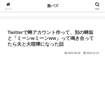
激バズ
ホーム
検索
Twitterで蝉アカウント作って、別の蝉垢
と「ミーンwミーンww」って鳴き合って
たら夫と大喧嘩になった話
2022.05.09
2023.12.13