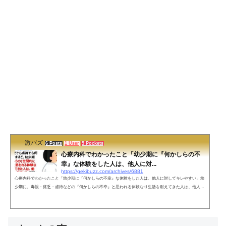
激バズ
6 Posts
1 User
5 Pockets
心療内科でわかったこと「幼少期に『何かしらの不
幸』な体験をした人は、他人に対...
https://gekibuzz.com/archives/6881
心療内科でわかったこと「幼少期に『何かしらの不幸』な体験をした人は、他人に対してキレやすい」幼
少期に、毒親・貧乏・虐待などの『何かしらの不幸』と思われる体験なり生活を耐えてきた人は、他人に
対してキレやすいという主張が反響を呼んでいます。心療内科に通ってて、「はぇーなるほど🤔」ってな
ったのが"毒親でも貧乏でも虐待でも何でも良いんですけど、幼少期なりに『何かしらの(世間的に見て)不
幸』と思われる体験なり生活を耐えてきた人は、他人に対してキレやすい"って話。(続く)— よんてんごP
@難...