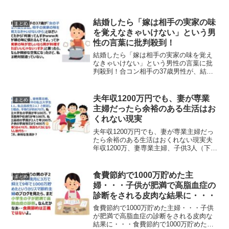
が、義母からの心無い発言について投稿
し反響を呼んでいます。｢いつまで持つか
しらw｣と言う義母は、別居中の私が1人
結婚したら「嫁は相手の実家の味
まとめ
で二人の子供をみ...
を覚えなきゃいけない」という男
性の言葉に批判殺到！
結婚したら「嫁は相手の実家の味を覚え
なきゃいけない」という男性の言葉に批
判殺到！合コン相手の37歳男性が、結婚
したら「嫁は相手の実家の味を覚えなき
ゃいけない」という発言をしたことに対
して、女性参加者が返したアンサーが反
夫年収1200万円でも、妻が専業
まとめ
響を呼んでいます。昔、...
主婦だったら余裕のある生活はお
くれない現実
夫年収1200万円でも、妻が専業主婦だっ
たら余裕のある生活はおくれない現実夫
年収1200万、妻専業主婦、子供3人（下宿
中の私立大学生1人、私立高校生2人）と
仮定した場合、手取りが約870万、私立大
学生の学費が年100万、下宿費用や仕送り
食費節約で1000万貯めた主
まとめ
が年...
婦・・・子供が肥満で高脂血症の
診断をされる皮肉な結果に・・・
食費節約で1000万貯めた主婦・・・子供
が肥満で高脂血症の診断をされる皮肉な
結果に・・・食費節約で1000万貯めたカ