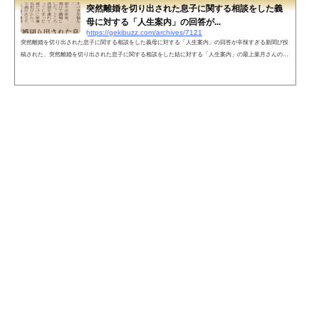
突然離婚を切り出された息子に関する相談をした義
母に対する「人生案内」の回答が...
https://gekibuzz.com/archives/7121
突然離婚を切り出された息子に関する相談をした義母に対する「人生案内」の回答が辛辣すぎる新聞び投
稿された、突然離婚を切り出された息子に関する相談をした姑に対する「人生案内」の最上葉月さんの回
答がが辛辣すぎると反響を呼んでいます。突然離婚切り出された息子(10/27 読売) pic.twitter.com/HWf8Bnj
AqM— dayseyelily (@_daisylily) October 26, 2017 ネットの声孫娘を息子さんが育てる様に話を進めるべき
ですね！嫁の回答が離婚したいのであれば単独で行けばいい事なのです！自己理由で我が子まで奪うのは
ただの自己中...