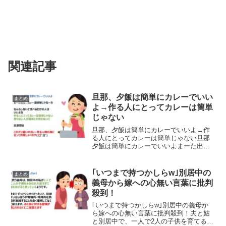
関連記事
旦那、夕飯は簡単にカレーでいい
まとめ
よ→作る人にとってカレーは簡単
じゃない
旦那、夕飯は簡単にカレーでいいよ→作
る人にとってカレーは簡単じゃない旦那
夕飯は簡単にカレーでいいよまーた出た
カレーは簡単じゃねーわなんもしないで
食べるだけの人はいいよね作る人にとっ
てカレーは簡単じゃない作らない人が簡
｢いつまで持つかしらw｣別居中の
まとめ
単とか言わないで旦那黙る...
義母から嫁への心無い言葉に批判
殺到！
｢いつまで持つかしらw｣別居中の義母か
ら嫁への心無い言葉に批判殺到！夫と姑
と別居中で、一人で2人の子供を育てる方