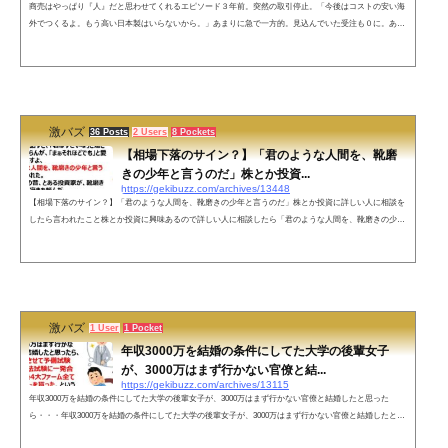
商売はやっぱり『人』だと思わせてくれるエピソード３年前。突然の取引停止。「今後はコストの安い海
外でつくるよ。もう高い日本製はいらないから。」あまりに急で一方的。見込んでいた受注も０に。あわ
てて仕事をさがし、頭をさげ、お金をかき集め、大ピンチを首の皮一枚でしのいだ。そして今年４月。上
海がロックダウン。その時、TELが鳴りました。— しゃく。 (@shakunone) May 12, 2022 電話の相手は、
まさかの”元”お取引先。「モノが作れず商売にならない。急遽、日本の工場に作らせようと探してるけ
ど、たったの３年で職人...
激バズ
36 Posts
2 Users
8 Pockets
【相場下落のサイン？】「君のような人間を、靴磨
きの少年と言うのだ」株とか投資...
https://gekibuzz.com/archives/13448
【相場下落のサイン？】「君のような人間を、靴磨きの少年と言うのだ」株とか投資に詳しい人に相談を
したら言われたこと株とか投資に興味あるので詳しい人に相談したら「君のような人間を、靴磨きの少年
と言うのだ」と言われた話が話題になっています。【元ネタ】靴磨きの少年から、相場の潮時を察知した
ジョセフ・ケネディ 日本での「靴磨きの少年」の事例・画像ネットの反応びっとこ取引所のCMが流れ始
め電車の中吊りにビットコインが特集されたら合図………— てんまにちゃん‎٩(๑ᵕᴗᵕ๑)و (@TenmaniChan)
March 2, 2021 社会につい...
激バズ
1 User
1 Pocket
年収3000万を結婚の条件にしてた大学の後輩女子
が、3000万はまず行かない官僚と結...
https://gekibuzz.com/archives/13115
年収3000万を結婚の条件にしてた大学の後輩女子が、3000万はまず行かない官僚と結婚したと思った
ら・・・年収3000万を結婚の条件にしてた大学の後輩女子が、3000万はまず行かない官僚と結婚したと思
ったら、官僚辞めさせて予備試験経由で司法試験に一発合格、その後4大ファーム全てからオファーを貰