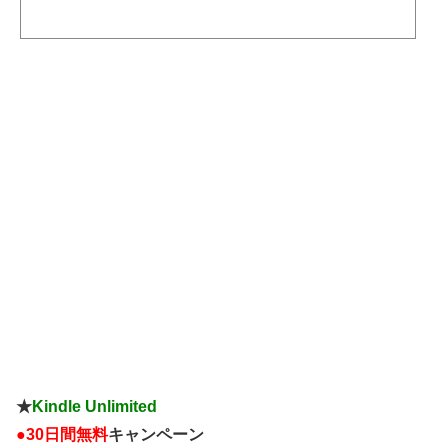
す。何度も言いますが、年収400万円と年収1000万円の人の能力の差なんてほとんどありません。年収100
0万円の人は1000万円稼げる「環境」にいるから年収1000万円なんです。能力よりも環境。どれだけ能力
が高い人でも年収400万円の環境ならそれ以上稼げません。— Tomo (@popo_hamu_s) February 20, 2022 ネ
ットの声ただ1000万円稼...
★
Kindle Unlimited
●
30日間無料
キャンペーン