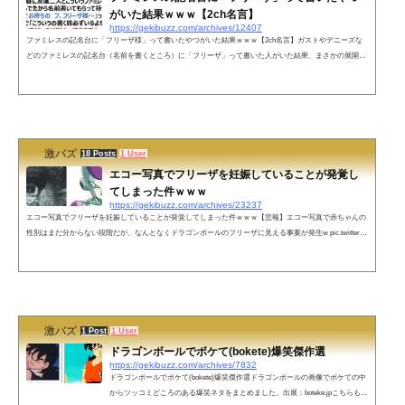
がいた結果ｗｗｗ【2ch名言】
https://gekibuzz.com/archives/12407
ファミレスの記名台に「フリーザ様」って書いたやつがいた結果ｗｗｗ【2ch名言】ガストやデニーズな
どのファミレスの記名台（名前を書くところ）に「フリーザ」って書いた人がいた結果、まさかの展開に
ｗｗｗ7一昨日の昼に友達二人とこういうファミレスに行ったとき混んでたから名前書いてもらって待っ
てたら「三名様でお待ちの フ、フリーザ様～」って呼ばれて小声で「こういうの書く奴必ずいるよな」
って言ったら友達がいきなり「さぁ行きますよ！ザーボンさん、ドドリアさん！」って立ち上がった— 2
ちゃんねる迷言集 (@mg2b5...
激バズ
18 Posts
1 User
エコー写真でフリーザを妊娠していることが発覚し
てしまった件ｗｗｗ
https://gekibuzz.com/archives/23237
エコー写真でフリーザを妊娠していることが発覚してしまった件ｗｗｗ【悲報】エコー写真で赤ちゃんの
性別はまだ分からない段階だが、なんとなくドラゴンボールのフリーザに見える事案が発生w pic.twitter.c
om/CqCgCwakEq— 2ch画像 (@ku_ro_buzz) August 28, 2022 ネットの声ドドリアさんとくっついたの
か？！— あやめ (@CG_ayame) August 28, 2022 陣痛起こす時はきっとデスビーム打って破水促すんだろう
な— マッシュ（ゲーマーパチンカス主婦） (@VGinchan) August 28, 2022 【フリーザ】お～～ほっほほ！
綺麗な子...
激バズ
1 Post
1 User
ドラゴンボールでボケて(bokete)爆笑傑作選
https://gekibuzz.com/archives/7832
ドラゴンボールでボケて(bokete)爆笑傑作選ドラゴンボールの画像でボケての中
からツッコミどころのある爆笑ネタをまとめました。出展：boteke.jpこちらもオ