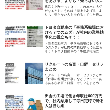
をあげる」よりも「売らない人を
決める」でした
経営を14年やってきて、これ本当に大切
だなぁとおもうのは「売上をあげる」よ
りも「売らない人を決める」でした経営
を14年やってきて、これ本当に大切だな
ぁとおもうのは「売上をあげる」よりも
「売らない人を決める」でした。お客様
トヨタ自動車の「事務系職場にお
まとめ
の満足度とか、クレー...
ける７つのムダ」が社内の業務効
率化に役立ちそう！
トヨタ自動車の「事務系職場における７
つのムダ」が社内の業務効率化に役立ち
そう！トヨタ自動車の「事務系職場にお
ける７つのムダ」を実践することが社内
の業務効率化の見直しに役立ちそうだと
する投稿が反響を呼んでいます。ネット
リクルートの名言・口癖・セリフ
まとめ
の声トヨタ本社に通うとわ...
まとめ
リクルートの名言・口癖・セリフまとめ
「仕事の報酬は仕事」などリクルートあ
るあるな名言・口癖・セリフをまとめま
した。◆リクルートの口癖①お前はどう
したいの？②じゃあやってみれば？③圧
倒的当事者意識④仕事の報酬は仕事⑤視
田舎の工場で働き年収は600万円
まとめ
座を上げろ⑥お前のWIL...
で、社内結婚して毎日定時で帰る
人は勝ち組