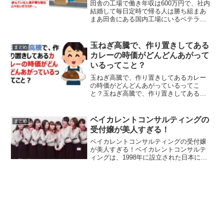
田舎の工場で働き年収は600万円で、社内
結婚して毎日定時で帰る人は勝ち組まあ
まあ田舎にある国内工場にいるベテラン
のオッチャン、年収は600万円くらい。社
内結婚で奥さんも同じ会社で働いてい
る。毎日定時でスコーンと帰って家族と
玉ねぎ高騰で、作り置きしてある
まとめ
の時間を楽しんでい...
カレーの時価がどんどんあがって
いるってこと？
玉ねぎ高騰で、作り置きしてあるカレー
の時価がどんどんあがっているってこ
と？玉ねぎ高騰で、作り置きしてあるカ
レーの時価がどんどんあがっているって
こと？— いえもり＆５歳と２歳
(@iewori) May 5, 2022 ネットの声カレー
ベイカレントコンサルティングの
まとめ
は減価...
受付嬢が美人すぎる！
ベイカレントコンサルティングの受付嬢
が美人すぎる！ベイカレントコンサルテ
ィングは、1998年に設立された日本に本
社を置くコンサルティング会社です。
2016年に東証プライムに上場し、国内ト
ップクラスのコンサルティングファーム
として知られていま...