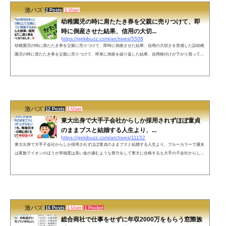
激バズ
2 Posts
1 User
幼稚園児の時に肩たたき券を父親に売りつけて、即
時に倒産させた結果、信用の大切...
https://gekibuzz.com/archives/5508
幼稚園児の時に肩たたき券を父親に売りつけて、即時に倒産させた結果、信用の大切さを実感した話幼稚
園児の時に肩たたき券を父親に売りつけて、即座に倒産を繰り返した結果、信用格付けが下がり買っても
らえなくなったことで信用の大切さを理解したエピソードが話題になっています。近年子どもへのマネー
教育が話題ですが、私は幼稚園児のときに、1回100円の肩叩きを11回1,000円の券にして父親に売りつけ
て、すぐに倒産するということを繰り返した結果、信用格付けがDとなり二度と券を買ってもらえなくな
りました。マネー教育はまず信...
激バズ
12 Posts
1 User
東大出身で大手子会社からしか採用されずほぼ童貞
のままブスと結婚する人生より、...
https://gekibuzz.com/archives/11152
東大出身で大手子会社からしか採用されずほぼ童貞のままブスと結婚する人生より、ブルーカラーで週末
は家族でイオンのほうが幸福度は高い血の滲むような努力をして東大に合格するも大手の子会社からしか
採用されないで、ほぼ童貞でブスと結婚してうだつのあがらない人生をおくるより、ブルーカラーで週末
は家族でイオンに行ったり、BBQしたりするマイルドヤンキー的な生き方のほうが幸福度は高いという投
稿が反響を呼んでいます。血の滲むような努力をして東大に合格するもコミュ障ゆえに大手子会社からし
か採用されずほぼ童貞のままブ...
激バズ
16 Posts
1 User
1 Pocket
総合商社で仕事をせずに年収2000万をもらう窓際族