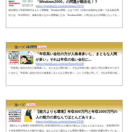
「Windows2000」の問題が顕在化！？
https://gekibuzz.com/archives/7373
総合商社で年収2000万をもらう窓際族「Windows2000」とは？JTC（日本の伝統的な企業）である総合商
社では、年功序列が、高級を取りながら窓際族になる「Windows2000」と呼ばれる人が問題になってきて
いるようです。とある超大手企業で「Windows 2000」と呼ばれる人達がいるらしいんだけど。窓際族だけ
ど年収2000万円という意味らしくて、羨ましくて震えてる。— 電波猫 (@dempacat) December 21, 2017●
総合商社の窓際族はコスパが良い！？窓際族「Windows2000」が問題化三○商事で働く友人曰く、社内
で"Windows2000"（窓際で何...
激バズ
5 Posts
1 User
「年収高い会社の方が人格者多いし、まともな人間
が多い」それは年収の低い会社に...
https://gekibuzz.com/archives/6128
「年収高い会社の方が人格者多いし、まともな人間が多い」それは年収の低い会社に汚れ仕事をやらせて
いるから「年収高い会社の方が人格者多くまともな人間が多い」という主張に対して、それは年収の低い
会社に汚れ仕事をやらせているから「奴隷農園主の家に行ったら、みんな穏当で紳士的な人たちだった」
なのと同じような話だという投稿が反響を呼んでいます。年収高い会社の方が人格者多いし、まともな人
間が多い。極端に年収高い会社はそこから漏れることあるけども。平均年収700万円で職場の人間関係に
悩んで500万円の会社に行けば...
激バズ
1 User
【能力よりも環境】年収400万円と年収1000万円の
人の能力の差なんてほとんどありま...
https://gekibuzz.com/archives/7235
【能力よりも環境】年収400万円と年収1000万円の人の能力の差なんてほとんどありません。年収400万円
と年収1000万円の人の能力の差は、ほとんどなく能力よりも環境が重要という投稿が反響を呼んでいま