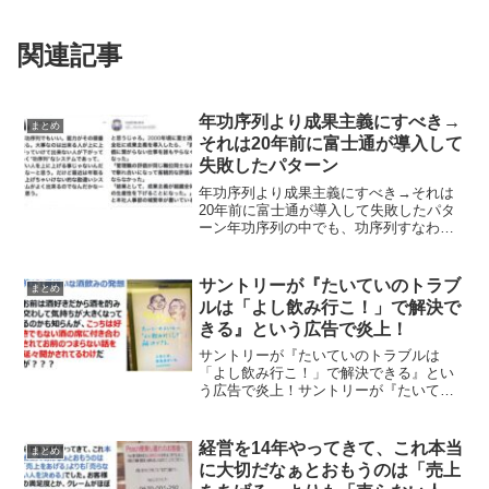
関連記事
年功序列より成果主義にすべき→
まとめ
それは20年前に富士通が導入して
失敗したパターン
年功序列より成果主義にすべき→それは
20年前に富士通が導入して失敗したパタ
ーン年功序列の中でも、功序列すなわち
成果を重視するべきという投稿に対し
て、20年前に富士通が成果主義を導入し
て、評価に繋がらない仕事は誰もしなく
サントリーが『たいていのトラブ
まとめ
なって、管理職同士の評...
ルは「よし飲み行こ！」で解決で
きる』という広告で炎上！
サントリーが『たいていのトラブルは
「よし飲み行こ！」で解決できる』とい
う広告で炎上！サントリーが『たいてい
のトラブルは「よし飲み行こ！」で解決
できる』という広告を出したところ、1番
嫌いな酒飲みの発想と投稿があり炎上し
経営を14年やってきて、これ本当
まとめ
ています。俺が1番嫌いな...
に大切だなぁとおもうのは「売上