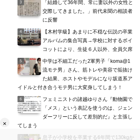
「結婚して36年間、常に妻以外の女性と
交際してきました。」前代未聞の相談者
に反響
【木村学級】あまりに不穏な伝説の卒業
アルバムの集合写真→学校に対するボイ
コットにより、生徒６人以外、全員欠席
中学は不細工だった2軍男子「koma@1
流モテ男」さん、筋トレや美容で垢抜け
た結果、ホストやモデルになり坂道系ア
イドルと付き合うモテ男に大変身してしまう！
フェミニストの諸越ゆりさん『動物園で
「メス」という表記を使うのは、ジェン
ダーフリーに反して差別的だ』と主張し
×
てしまう
息子が小学校を卒業する6年間で130kgか