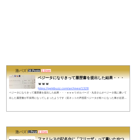
激バズ
34 Posts
1 User
ベジータになりきって履歴書を提出した結果・・・
ｗｗｗ
https://gekibuzz.com/archives/1328
ベジータになりきって履歴書を提出した結果・・・ｗｗｗリボルバーズ・丸谷さんがベジータ風に書いて
出した履歴書が不採用になってしまったようです（笑ネットの声惑星ベジータが粉々になった事が志望動
機に書かれているのにも関わらず住所が惑星ベジータにあります。嘘を書いたからではないでしょうか？
多分証明写真がダメですね。面接官は証明写真からどのような人か想像していくものです。あなたのよう
に堅苦しい感じだと面接官を圧迫してしまいます。試しにプリクラを証明写真にしてみてはどうでしょう
か！面接合格を心より応援し...
激バズ
1 Post
1 User
ファミレスの記名台に「フリーザ」って書いたやつ