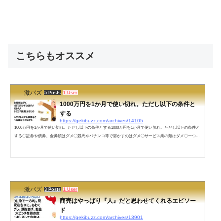
こちらもオススメ
激バズ
5 Posts
1 User
1000万円を1か月で使い切れ。ただし以下の条件と
する
https://gekibuzz.com/archives/14105
1000万円を1か月で使い切れ。ただし以下の条件とする1000万円を1か月で使い切れ。ただし以下の条件と
する〇証券や債券、金券類はダメ〇競馬やパチンコ等で溶かすのはダメ〇サービス業の類はダメ〇一つの
単価が10万円を超えるものはダメ〇転売屋から購入やプレミアム価格などの本来の価格より高価なものは
ダメ果たして君は使いきれるか？— NARUSEchanel (@hk81_naruse) May 15, 2022 ネットの声Skebで絵師2
00人に5万円で性癖全開依頼し、一日で1ジャンルを築き上げる。— AKG (@AKG_industry) May 15, 2022 こ
ち亀で両津が1...
激バズ
3 Posts
1 User
商売はやっぱり『人』だと思わせてくれるエピソー
ド
https://gekibuzz.com/archives/13901