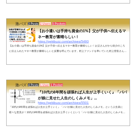
った、という話を聞いて鼻血が止まらない。— Kazza (@kamekichi_5) May 3, 2022 ネットの声「自分がプ
ロデュースしたら」三千万いく男か…ある意味最高の形かもしれん— ひらがなうぉっか (@hiraganauokk
a) May 4, 2022 すごい...
激バズ
3 Posts
2 Users
5 Pockets
【お小遣いは手持ち資金の1%】父が子供へ伝えるマ
ネー教育が素晴らしい！
https://gekibuzz.com/archives/5493
【お小遣いは手持ち資金の1%】父が子供へ伝えるマネー教育が素晴らしい！お父さんがから幼少のころ
に伝えられたマネー教育が素晴らしいと反響を呼んでいます。村上ファンドを率いていた村上世彰さん
も、小学校時代に父親から100万円を渡され、それを原資に増やすように教育されたようです。ネットの
声すばらしい。。。。。これをネタにいくらでもできますね「そうか8万円に減ってしまったか。所で2万
円貸すこともできる。金利は1.2%で返済期限は1年後だ。どうする？」— うみねこ (@nekopoi) July 24, 20
18何に使ってもいいなら、運用に...
激バズ
4 Posts
1 User
1 Pocket
『10代の8年間を頑張れば人生が上手くいく』「パパ
が娘に見せた人生のしくみメモ」...
https://gekibuzz.com/archives/5501
『10代の8年間を頑張れば人生が上手くいく』「パパが娘に見せた人生のしくみメモ」という人生表に
様々な意見が！10代の8年間を頑張れば人生が上手くいくという「パパが娘に見せた人生のしくみメモ」
という人生表に様々な意見が寄せられています。ネットの声よく分からんが、パパが自分の人生に後悔し
ている事だけはヒシヒシと伝わってくる😇女性の場合はこれ通りじゃない気がする…SANYO、東芝、シ
ャープ、銀行、東電、はるか昔の炭鉱、１０年一昔ですよ。努力は必要だが、レールに乗って最後まで安
心なんて公務員以外はありませ...