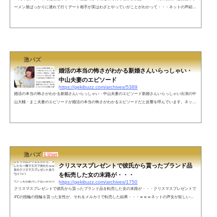
ーメン屋ばっかりに連れて行くデート相手が実はわざとやっていがことがわかって・・・ネットの声紹介
してくれた男性が友達に「付き合えそう」って話してるの嫌ですよね😅ねこまたさんに伝わるって気付い
てないんかな？— おがっち🎤⛄⚡💪💛 (@saya6v) February 11, 2022コレ系であったのが、私を見て紹介し
て！って言って来た人が居たんだけど、食事行ったら元カノが忘れられない…って恋愛相...
激バズ
婚活の本当の怖さがわかる新婚さんいらっしゃい・
中山夫妻のエピソード
https://gekibuzz.com/archives/5389
婚活の本当の怖さがわかる新婚さんいらっしゃい・中山夫妻のエピソード新婚さんいらっしゃい出演の中
山大輔・まこ夫妻のエピソードが婚活の本当の怖さがわかるエピソードだと反響を呼んでいます。ネット
の声年齢偽装してるわこれ— グラムマイモル (@BudouBudouu) January 24, 2022 誰も指摘してないけど2枚
目の画像の「悩んでるうちに無意識で婚姻届に記入した」ってとこ、意味不明すぎるのだがw— カイン
(@kainkainja) January 24, 2022 ３４歳にみえない、、— ぷ (@m69947172) January 24, 2022 40後半に見え
る&md...
激バズ
1 User
クリスマスプレゼントで彼氏から貰ったブランド品
を転売した女の末路が・・・
https://gekibuzz.com/archives/1750
クリスマスプレゼントで彼氏から貰ったブランド品を転売した女の末路が・・・クリスマスプレゼントで
4℃の指輪の指輪を貰った女性が、それをメルカリで転売した結果・・・ｗｗｗネットの声女が欲しいア
クセサリーと男が素敵だと思うアクセサリーって差があるんだと思う。つまり、男が選ぶアクセサリーは
ダサい。だから来年からは、男は、女性のクリスマスに古今亭志ん朝のCDセットをプレゼントすればい