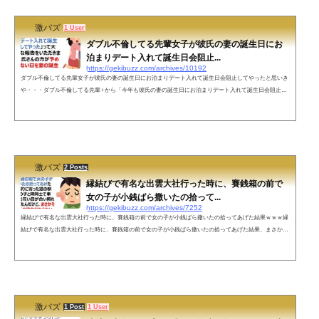
激バズ
1 User
ダブル不倫してる先輩女子が彼氏の妻の誕生日にお
泊まりデート入れて誕生日会阻止...
https://gekibuzz.com/archives/10192
ダブル不倫してる先輩女子が彼氏の妻の誕生日にお泊まりデート入れて誕生日会阻止してやったと思いき
や・・・ダブル不倫してる先輩♀から「今年も彼氏の妻の誕生日にお泊まりデート入れて誕生日会阻止し
てやった」って大変キョトンな報告をいただきましたが、彼氏さんの方が予め全然関係ない日を妻の誕生
日として伝えてあるので今日も平和です😇👐— もうあ看(もうアラ還) (@MO__AKAN) March 26, 2022 ネッ
トの声なんなら自分の誕生日もずらしてる件— ふぅ (@teachermagic1) March 27, 2022 すごい騙し...
激バズ
2 Posts
縁結びで有名な出雲大社行った時に、賽銭箱の前で
女の子が小銭ばら撒いたの拾って...
https://gekibuzz.com/archives/7252
縁結びで有名な出雲大社行った時に、賽銭箱の前で女の子が小銭ばら撒いたの拾ってあげた結果ｗｗｗ縁
結びで有名な出雲大社行った時に、賽銭箱の前で女の子が小銭ばら撒いたの拾ってあげた結果、まさかの
展開になってしまったようですｗｗｗ縁結びで有名な出雲大社行った時にさ、賽銭箱の前で女の子が小銭
ばら撒いたの拾ってあげたの。そしたら帰りに寄った道の駅でたまたまその子と隣同士で車停めててさ。
お互い目が合い照れながら会釈したんだけど、まさかその子が後に俺の彼女にならないだなんてこの時の
俺はまだ知らなかったんだ&md...
激バズ
1 Post
1 User