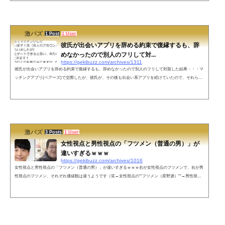
いんだと思う。— ササキクン (@21YOa3AOs1aaESh) December 26, 2019 戦場のメリークリスマスならぬ
修羅場のメリークリスマス— ...
激バズ
1 Post
1 User
彼氏が出会いアプリを辞める約束で復縁するも、辞
めなかったので別人のフリして対...
https://gekibuzz.com/archives/1311
彼氏が出会いアプリを辞める約束で復縁するも、辞めなかったので別人のフリして対面した結果・・・マ
ッチングアプリ(ペアーズ)で交際したが、彼氏が、その後も出会い系アプリを続けていたので、それらを
すべてやめる約束で、復縁と婚約をして、同棲のために退職までした女性。しかし、彼氏は、それにもか
かわらず出会いアプリ（タップル誕生）をやっていて、そこで友人のアカウントを借りた彼女とマッチン
グして、ついに二人は対面する展開に・・・その後、名前を隠して別の女のフリして彼氏に会うも、彼氏
のおびただしい数の余罪が発...
激バズ
3 Posts
1 User
女性視点と男性視点の「フツメン（普通の男）」が
違いすぎるｗｗｗ
https://gekibuzz.com/archives/1016
女性視点と男性視点の「フツメン（普通の男）」が違いすぎるｗｗｗ右が女性視点のフツメンで、右が男
性視点のフツメン、それぞれ価値観は違うようです（笑←女性視点の““フツメン（星野源）““→男性視点
の““フツメン（バキ童）““— 酒カスうさ吉 (@sakekasu_usagi)最近の女は基準バグりすぎ— 酒カスうさ吉
(@sakekasu_usagi)ネットの反応野獣先輩フツメン説 pic.twitter.com/BLPluHrXkj— ヴェノム・ウィリアム
さん (@tomatoSAIKYOJP) January 16, 2021これの女性版も見てみたいなあ。多分、どっちも同じような感
じだよね。— ヘルツ (@Helt...