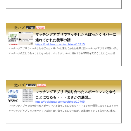
ん」が奇跡の出会いを果たしてしまったようですｗｗｗ家出少女おじさんとのやりとり出会い厨おじさん
のやりとりネットの声不特定多数の人間が行き交う中、おっさん2人がハチ公前でジャンプして手振る地
獄絵図— ゼロ/Zero (@rin_sho_koh) 2020年1月7日「なんかおっさんジャンプしとる笑」は草— inbisivle🎯
(@jjjuumpingman) 2020...
激バズ
1 Post
1 User
マッチングアプリでマッチしたらぼったくりバーに
連れてかれた後輩の話
https://gekibuzz.com/archives/10715
マッチングアプリでマッチしたらぼったくりバーに連れてかれた後輩の話マッチングアプリで可愛い子と
マッチング成立して会うことになったら、ボッタクリバーに連れてかれ5万円を支払うことになった後輩
のエピソードが酷いｗｗｗネットの声帰れなくなるやつ??4万円って微妙に警察に行き難い金額狙ってる
のぼったくり側も考えてて偉い！偉い？その4万は事前にお店からその子に渡されてます自分の財布が的
になっている事に気づいてないなまあ5万ならかわいいもんですね。半分出したってのがやり口ですね。
そういうグループが歌舞伎町にあ...
激バズ
4 Posts
1 User
マッチングアプリで知り合ったスポーツマンと会う
ことになるも・・・まさかの展開...
https://gekibuzz.com/archives/10705
マッチングアプリで知り合ったスポーツマンと会うことになるも・・・まさかの展開になってしまうｗｗ
ｗマッチングアプリでスポーツマンと知り合い会うことになったが、友達連れてきてと言われ1人連れて
行ったら・・・まさかの展開にｗｗｗ友達が送ってくれたマッチングアプリの報告DM、めちゃくちゃお
もしれ〜 pic.twitter.com/ByDkCc78p5— 青木 (@aokiaokiaoki111) June 10, 2021ネットの声斜め上どころかね
じれの位置の発想で草— harito(月月也式駆動方式) (@harito00EX) June 11, 2021行われたのはマッチングじ
ゃなくて、バレーのマ...