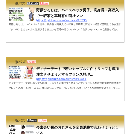
激バズ
26 Posts
1 User
野原ひろしは、ハイスペック男子。高身長・高収入
で一軒家と車所有の商社マン
https://gekibuzz.com/archives/13235
野原ひろしは、ハイスペック男子。高身長・高収入で一軒家と車所有の商社マン婚活で苦戦してる友達が
「クレヨンしんちゃんの野原ひろしみたいな普通の男でいいのにロクな男いない〜」って愚痴ってたけど
野原ひろしは30代、身長180cm以上、年収600万以上、商社係長、都心まで好アクセス立地に4DKの二階建
て一軒家を所有、車持ち、愛妻家で子煩悩、紛れもないハイスペ男子です— 限界社不ちゃん (@ggnka___i
cha) May 6, 2022 ネットの声まぁおれは海外の都内タワマン85階住みTOEIC972点早稲田医学部と慶応掛け
持ちしてて身長180kmの...
激バズ
1 User
ディナーデートで若いカップルに白トリュフを追加
注文させようとするフランス料理...
https://gekibuzz.com/archives/11461
ディナーデートで若いカップルに白トリュフを追加注文させようとするフランス料理屋に批判的意見妻と
フレンチのコースに行った話。隣は若いカップル。“カッコいい所見せる“そんな雰囲気で頑張れって応
援。ところが｢オススメの白トリュフいかがですか？」と店員が回り始める。追加5000円。コースが14000
円。引きつり笑顔の彼氏。気まずい顔の彼女。２人の気持ち分かるかオーナー。2度とこの店行かん— た
かみ｜2児のパパ経営者 (@takami_seiji) April 12, 2022 ここだけの話。このお店は名古屋市にあるのです
が、食べログ3.22、Goo...
激バズ
9 Posts
1 User
今出会い厨のおじさんを全員池袋で会わせようとし
てる