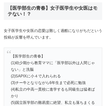
【医学部生の青春】女子医学生や女医はモ
テない！？
女子医学生や女医の恋愛は難しく過酷になりがちだという
投稿が反響を呼んでいます。
【医学部生の青春】
(1)幼少期から教育ママに「医学部以外は人間じゃ
ない」と洗脳
(2)SAPIXに小４で入れられる
(3)チー牛となりながら6年生まで必死に勉強
(4)私立の中高一貫校に進学するも同級生は猛者ば
かり
(5)国立医学部の難易度に絶望、私立も落ちまくる