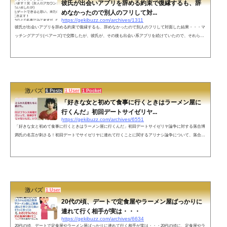
彼氏が出会いアプリを辞める約束で復縁するも、辞
めなかったので別人のフリして対...
https://gekibuzz.com/archives/1311
彼氏が出会いアプリを辞める約束で復縁するも、辞めなかったので別人のフリして対面した結果・・・マ
ッチングアプリ(ペアーズ)で交際したが、彼氏が、その後も出会い系アプリを続けていたので、それらを
すべてやめる約束で、復縁と婚約をして、同棲のために退職までした女性。しかし、彼氏は、それにもか
かわらず出会いアプリ（タップル誕生）をやっていて、そこで友人のアカウントを借りた彼女とマッチン
グして、ついに二人は対面する展開に・・・その後、名前を隠して別の女のフリして彼氏に会うも、彼氏
のおびただしい数の余罪が発...
激バズ
6 Posts
1 User
1 Pocket
「好きな女と初めて食事に行くときはラーメン屋に
行くんだ」初回デートサイゼリヤ...
https://gekibuzz.com/archives/6551
「好きな女と初めて食事に行くときはラーメン屋に行くんだ」初回デートサイゼリヤ論争に対する落合博
満氏の名言が刺さる！初回デートでサイゼリヤに連れて行くことに関するアリナシ論争について、落合博
満氏の「女と初めて食事に行くときはラーメン屋に行くんだ」という名言が刺さると話題になっていま
す。ネットの声結婚を意識する相手はまさにこれに限る‼️相手の度量を見れる。苦楽を共に出来ると確信
した時結婚しよう最初に思いっ切りハードルを下げて日高屋、幸楽苑、スガキヤ等にすれば…帰っちゃう
ような気がする&#...
激バズ
1 User
20代の頃、デートで定食屋やラーメン屋ばっかりに
連れて行く相手が実は・・・
https://gekibuzz.com/archives/6634
20代の頃、デートで定食屋やラーメン屋ばっかりに連れて行く相手が実は・・・20代の頃に、定食屋やラ