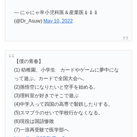
— にゃにゃ🌸小児科医＆産業医💉💉💉
(@Dr_Asuw)
May 10, 2022
【僕の青春】
(1) 幼稚園、小学生 カードやゲームに夢中にな
って遊ぶ。カードで全国大会へ。
(2)孫悟空になりたいと空手を始める。
(3)理科室が好きでそこで遊ぶ
(4)中学入って四国の高専で製鉄したりする。
(5)スマブラのせいで学校行かなくなる。
(6)現役は国語惨敗
(7)一浪再受験で医学部へ