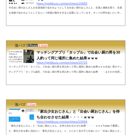
https://gekibuzz.com/archives/10685
今出会い厨のおじさんを全員池袋で会わせようとしてる出会い厨のおじさんと、全員と連絡を取り、全員
を池袋で会わせようとしてるという投稿が面白すぎると話題になっています。ネットの声出会いたい方の
出合いをセッティングするなんて優しい😆✨笑みんな楽しそうだしWin-Win✌— タロイモ (@nemuruno_di
suki) April 2, 2022 面白くなりそうw池袋見に行こうかな()— おはてふ（諸事情により低浮上） (@Ltd_Exp
Raicho) April 1, 2022 こうなる pic.twitter.com/MwIBlm7MUd— ぴんべぇ(冴月麟) (@PINB...
激バズ
8 Posts
1 User
マッチングアプリ「タップル」で出会い厨の男を30
人釣って同じ場所に集めた結果ｗｗｗ
https://gekibuzz.com/archives/10725
マッチングアプリ「タップル」で出会い厨の男を30人釣って同じ場所に集めた結果ｗｗｗ出会い系のマッ
チングアプリ「タップル誕生」で出会い厨の男を30人釣って同じ場所に集めた結果・・・まさかの光景が
ｗｗｗ【普段の同時刻の待ち合わせ場所】【出会い厨が集まった待ち合わせ場所】【離れたところから見
てやろうと考える出会い厨】ネットの声5: 名無しさん 2018/09/01(土) 16:26:45.96 ID:/zhhi1Kjaワイこれ10年
前にモバゲーでやったけどクッソ楽しかったでマンションから見える公園で20人くらい男がうろうろしと
って10: 名無しさん 2...
激バズ
1 User
「家出少女おじさん」と「出会い厨おじさん」を待
ち合わせさせた結果・・・・ｗｗｗ
https://gekibuzz.com/archives/10694
「家出少女おじさん」と「出会い厨おじさん」を待ち合わせさせた結果・・・・ｗｗｗTwitterで遭遇し
た、家出少女を家に泊めたい「家出少女おじさん」と、とにかく女の子と出会いたい「出会い厨おじさ