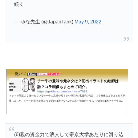
続く
— ゆな先生 (@JapanTank)
May 9, 2022
激バズ
1 Post
1 User
1 Pocket
チー牛の意味や元ネタは？初出イラストの絵師は
誰？コラ画像もまとめて紹介。
https://gekibuzz.com/archives/7692
ネットで最近よく使われているチー牛の意味や元ネタやSEGAの名越Pの発言、コラ画像などをまとめて網
羅しました。チー牛の意味や元ネタや絵師は誰？なんJが由来で初出のイラストの絵師は誰？チー牛の意
味や元ネタは？なんJで出回った？元ネタは2018年に掲示板“なんＪ”に投稿された上記のイラストで、男性
が「すいません、三色チーズ牛丼の特盛りに温玉付きをお願いします」と注文している陰キャっぽい男性
のことを「チー牛」と呼ぶようになったのが由来のようです。なお、この三色チーズ牛丼は、すき屋の
『とろ～り3種のチーズ牛丼』で...
(6)親の資金力で浪人して帝京大学あたりに滑り込