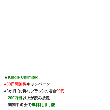
★
Kindle Unlimited
●
30日間無料
キャンペーン
●3か月 (お得なプラン) の場合
99円
・
200万冊
以上が読み放題
・期間中退会で
無料利用可能