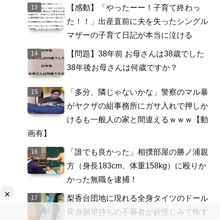
【感動】「やったーー！子育て終わっ
た！！」出産直前に夫を失ったシングル
マザーの子育て日記が本当に泣ける
【問題】38年前 お母さんは38歳でした
38年後お母さんは何歳ですか？
「多分、隣じゃないかな」警察のマル暴
がヤクザの組事務所にガサ入れで押しか
けるも一般人の家と間違えるｗｗｗ【動
画有】
「誰でも良かった」相撲部屋の勝ノ浦親
方（身長183cm、体重158kg）に殴りか
かった無職を逮捕！
×
梨香台団地に現れる全身タイツのドール
変身願望持ちの不審者が妖怪じみて怖す