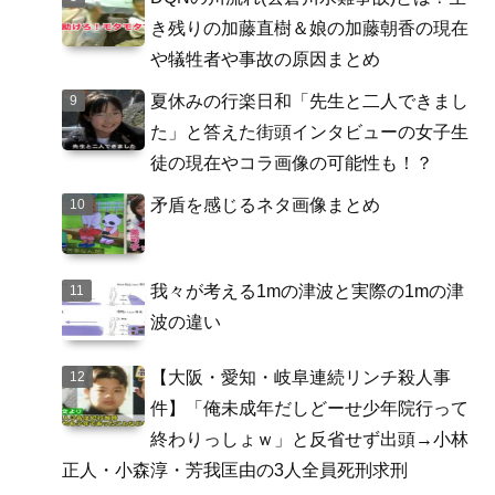
き残りの加藤直樹＆娘の加藤朝香の現在
や犠牲者や事故の原因まとめ
夏休みの行楽日和「先生と二人できまし
た」と答えた街頭インタビューの女子生
徒の現在やコラ画像の可能性も！？
矛盾を感じるネタ画像まとめ
我々が考える1mの津波と実際の1mの津
波の違い
【大阪・愛知・岐阜連続リンチ殺人事
件】「俺未成年だしどーせ少年院行って
終わりっしょｗ」と反省せず出頭→小林
正人・小森淳・芳我匡由の3人全員死刑求刑