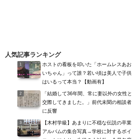
人気記事ランキング
ホストの看板を叩いた「ホームレスあお
いちゃん」って誰？若い頃は美人で子供
はいるって本当？【動画有】
「結婚して36年間、常に妻以外の女性と
交際してきました。」前代未聞の相談者
に反響
【木村学級】あまりに不穏な伝説の卒業
アルバムの集合写真→学校に対するボイ