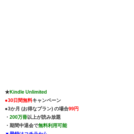
★
Kindle Unlimited
●
30日間無料
キャンペーン
●3か月 (お得なプラン) の場合
99円
・
200万冊
以上が読み放題
・期間中退会で
無料利用可能
▼登録はコチラから