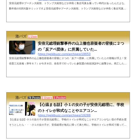
安倍元総理やプーチン大統領、トランプ大統領などが仲良く集合写真を撮ってい時代があったんだよな。
数年前のG20大阪サミットですよ安倍元総理やプーチン大統領、トランプ大統領などが仲良く集合写真撮
っていた2019年のG20大阪サミットの写真について回顧する投稿が反響を呼んでいます。こんな時代があ
ったんだよな。数年前ですよ pic.twitter.com/gAZj2NWTTH— 神楽☆彡.。(ベスト歴史チャンネル@安倍晋
三先生ありがとうございました！)💙💛 (@BEST_HISTORY_JP) July 8, 2022 一夜明けて多くの方々に御覧
頂いており...
激バズ
1 User
安倍元総理銃撃事件の山上徹也容疑者の背後に２つ
の「反アベ団体」に所属していた...
https://gekibuzz.com/archives/19653
安倍元総理銃撃事件の山上徹也容疑者の背後に２つの「反アベ団体」に所属していたとの情報が浮上！安
倍晋三元首相（享年６７）が今月８日、奈良市で行っていた参院選の街頭演説中に銃撃され、死亡した事
件で、元海上自衛隊員の無職山上徹也容疑者（４１）は、より殺傷能力の高い銃を選んだという趣旨の供
述をしていることが１２日、わかった。そうしたなか山上容疑者は複数の過激な“反アベ”の団体に所属し
ていたとの情報が浮上した――。「山上容疑者はリベラル色が強い“反アベ”団体に所属していたのではな
いかと言われています。安倍氏...
激バズ
78 Posts
2 Users
1 Pocket
【心温まる話】小１の女の子が安倍元総理に、学校
のトイレが和式なことやエアコン...
https://gekibuzz.com/archives/19288
【心温まる話】小１の女の子が安倍元総理に、学校のトイレが和式なことやエアコンがない旨の手紙を渡
そうとしたら・・・小１の女の子が、安倍総理が地元に帰って来た時に、学校のトイレが和式で困ってい
る友達がいることと、エアコンがなくて夏が暑いという旨の手紙を渡そうとしたら・・・ネットの声素敵
なお話で感動しておりますみんなが知らない素敵なお話たくさんあると思います。東北大震災の時まだ議