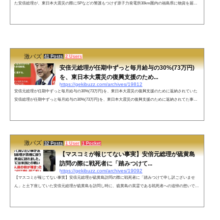
た安倍総理が、東日本大震災の際にSPなどの警護もつけず原子力発電所30km圏内の福島県に物資を届け
ていたことたEUなどヨーロッパ諸国に福島県産の食べ物の安全を訴え輸入制限緩和を成功させたこと、
風評被害払拭の為に英国のウィリアム王子と訪問したことを、マスコミは一切報道されなかったようで
す。東日本大震災の2週間後当時野党議員だった安倍総理は警護もつけず数人で原発30km圏内に物資を届
けた福島の風評被害払拭の為ウィリアム...
激バズ
41 Posts
2 Users
安倍元総理が任期中ずっと毎月給与の30%(73万円)
を、東日本大震災の復興支援のため...
https://gekibuzz.com/archives/19812
安倍元総理が任期中ずっと毎月給与の30%(73万円)を、東日本大震災の復興支援のために返納されていた
安倍総理が任期中ずっと毎月給与の30%(73万円)を、東日本大震災の復興支援のために返納されてた事を
ご存じですか？オールドメディアは、このような安倍さんの陰の功績を一切報道しない💢#安倍さんあり
がとう #安倍晋三の国葬に賛成します pic.twitter.com/KFvyLTQFZF— @Koume®🇯🇵 愛と光のカケラ✨💖
🇺🇦 (@Koume4444pompom) July 13, 2022 ネットの声なかなかできることで...
激バズ
32 Posts
1 User
1 Pocket
【マスコミが報じてない事実】安倍元総理が硫黄島
訪問の際に戦死者に「踏みつけて...
https://gekibuzz.com/archives/19092
【マスコミが報じてない事実】安倍元総理が硫黄島訪問の際に戦死者に「踏みつけて申し訳ございませ
ん」と土下座していた安倍元総理が硫黄島を訪問し時に、硫黄島の英霊である戦死者への追悼の想いで土
下座していたことをマスコミは報じていなかったことが話題になっています。「拡散希望」初めて拡散希
望をします。無理にとは言いません。一人でも多くの方に知って貰いたい事があります。安倍総理が政権
に戻り数ヶ月後硫黄島に訪れました。滑走路の下には米国との戦いで戦死した人達の骨が埋まったまま。
「踏みつけて申し訳ございませ...