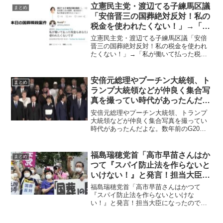
係を持っていたことについて、立憲民主
立憲民主党・渡辺てる子練馬区議
まとめ
党の幹事長・西村智奈...
「安倍晋三の国葬絶対反対！私の
税金を使われたくない！」→「私
が働いて払った税金もあなたに使
立憲民主党・渡辺てる子練馬区議「安倍
われたくない」と特大ブーメラン
晋三の国葬絶対反対！私の税金を使われ
たくない！」→「私が働いて払った税金
もあなたに使われたくない」と特大ブー
メラン立憲民主党所属で、れいわ新選組
からも二度出馬している渡辺てる子練馬
安倍元総理やプーチン大統領、ト
まとめ
区議会議員が「安倍晋三の...
ランプ大統領などが仲良く集合写
真を撮ってい時代があったんだよ
な。数年前のG20大阪サミットで
安倍元総理やプーチン大統領、トランプ
すよ
大統領などが仲良く集合写真を撮ってい
時代があったんだよな。数年前のG20大
阪サミットですよ安倍元総理やプーチン
大統領、トランプ大統領などが仲良く集
合写真撮っていた2019年のG20大阪サミ
福島瑞穂党首「高市早苗さんはか
まとめ
ットの写真につい...
つて『スパイ防止法を作らないと
いけない！』と発言！担当大臣に
なったので最高刑が死刑のスパイ
福島瑞穂党首「高市早苗さんはかつて
防止法が出来るかもしれない！」
『スパイ防止法を作らないといけな
い！』と発言！担当大臣になったので最
→ネットの反応「スパイ防止法に
高刑が死刑のスパイ防止法が出来るかも
怯える議員てどうなんだ？」
しれない！」→ネットの反応「スパイ防