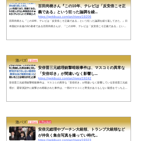
百田尚樹さん『この10年、テレビは「反安倍こそ正
義である」という狂った論調を繰...
https://gekibuzz.com/archives/19206
百田尚樹さん『この10年、テレビは「反安倍こそ正義である」という狂った論調を繰り返してきた。』日
本国紀や永遠の0の著者である百田尚樹さんが、『この10年、テレビは「反安倍こそ正義である」という
狂った論調を繰り返してきた。今回の犯人は単独犯諭したら、テレビによって使嗾(しそう)された』とす
る投稿が反響を呼んでいます。この10年、テレビは「反安倍こそ正義である」という狂った論調を繰り返
してきた。これは恐ろしい洗脳であり、扇動である。今回の事件の犯人がもし単独犯のキ●●イとしたら、
彼はまさにテレビによって使嗾...
激バズ
1 User
安倍晋三元総理銃撃暗殺事件は、マスコミの異常な
「安倍叩き」が間違いなく影響し...
https://gekibuzz.com/archives/19242
安倍晋三元総理銃撃暗殺事件は、マスコミの異常な「安倍叩き」が間違いなく影響している安倍晋三元総
理が、選挙演説中に銃撃され暗殺された事件は、一部のマスコミと野党がありもしない疑惑をでっち上げ
てまで、異常なほど憎悪を煽ったいわば「安倍叩き」が間違いなく影響しているとジャーナリストの加藤
清隆さんが発言し反響を呼んでいます。「残念でならないのは、これだけ日本のために尽くし世界に貢献
した政治家に対し、一部のマスコミと野党がありもしない疑惑をでっち上げてまで、異常なほど憎悪を煽
ったこと。これが凶行を招い...
激バズ
1 User
1 Pocket
安倍元総理やプーチン大統領、トランプ大統領など
が仲良く集合写真を撮ってい時代...
https://gekibuzz.com/archives/19323