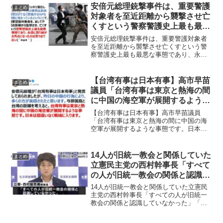
安倍元総理銃撃事件は、重要警護
まとめ
対象者を至近距離から襲撃させ亡
くすという警察警護史上最も最悪
な事態であり、永遠に語り継がれ
安倍元総理銃撃事件は、重要警護対象者
る汚点となった
を至近距離から襲撃させ亡くすという警
察警護史上最も最悪な事態であり、永遠
に語り継がれる汚点となった元警察官と
してハッキリ言わしてもらうと、今回の
事件は奈良県警だけでなく警視庁のSPも
【台湾有事は日本有事】高市早苗
まとめ
警護に当たっていたとい...
議員「台湾有事は東京と熱海の間
に中国の海空軍が展開するような
事態です。日本は間違いなく戦域
【台湾有事は日本有事】高市早苗議員
に入ります。」
「台湾有事は東京と熱海の間に中国の海
空軍が展開するような事態です。日本は
間違いなく戦域に入ります。」自民党の
衆議院議員・高市早苗氏が中国の日本の
領域内へのミサイル発射を受けて、首
14人が旧統一教会と関係していた
まとめ
相、外相、防衛相の各レベルで...
立憲民主党の西村幹事長「すべて
の人が旧統一教会の関係と認識し
ていなかった」「名称変更で目が
14人が旧統一教会と関係していた立憲民
くらませられた」と弁明
主党の西村幹事長「すべての人が旧統一
教会の関係と認識していなかった」「名
称変更で目がくらませられた」と弁明枝
野幸男前代表など14人が旧統一教会と関