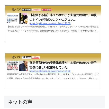
激バズ
78 Posts
2 Users
1 Pocket
【心温まる話】小１の女の子が安倍元総理に、学校
のトイレが和式なことやエアコン...
https://gekibuzz.com/archives/19288
【心温まる話】小１の女の子が安倍元総理に、学校のトイレが和式なことやエアコンがない旨の手紙を渡
そうとしたら・・・小１の女の子が、安倍総理が地元に帰って来た時に、学校のトイレが和式で困ってい
る友達がいることと、エアコンがなくて夏が暑いという旨の手紙を渡そうとしたら・・・ネットの声素敵
なお話で感動しておりますみんなが知らない素敵なお話たくさんあると思います。東北大震災の時まだ議
員だった安倍さんが自分でトラックと支援物資を用意をし自分で運転し東北の方達を励ましに行ったお話
などもご存知ない方もいらっ...
激バズ
12 Posts
1 User
官房長官時代の安倍元総理が、お酒が飲めない若手
官僚に優しい配慮をしていた
https://gekibuzz.com/archives/19190
官房長官時代の安倍元総理が、お酒が飲めない若手官僚に優しい配慮をしていたペーペー官僚時代、なぜ
か局長に誘われて当時の安倍官房長官と少人数の会食に行ったことがあります。エラい方々に囲まれ、お
酒が飲めなくて緊張する私に「一緒にノンアルコールビール飲もう」とサラッと言ってくれました。それ
以来私はノンアル好きです。心よりご冥福をお祈りいたします。— Nori Sakamoto +1行 (@noritaya) July
8, 2022 ネットの声はじめまして。私は安倍元総理の支持者でも何でもないのですが、お優しい一面を知る
たびに悲しくて、...
ネットの声