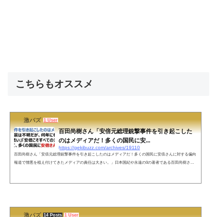
こちらもオススメ
激バズ
1 User
百田尚樹さん「安倍元総理銃撃事件を引き起こした
のはメディアだ！多くの国民に安...
https://gekibuzz.com/archives/19110
百田尚樹さん「安倍元総理銃撃事件を引き起こしたのはメディアだ！多くの国民に安倍さんに対する偏向
報道で憎悪を植え付けてきたメディアの責任は大きい。」日本国紀や永遠の0の著者である百田尚樹さん
が、今回の安倍元総理銃撃事件の原因は、安倍元総理に対する偏向報道で憎悪を植え付けてきたメディア
に責任があるという投稿が大きな反響を呼んでいます。今回の事件を引き起こしたのはメディアだ！犯人
の背景は不明だが、何年にもわたって「安倍が悪い」「安倍こそすべての元凶」などと報道して、多くの
国民に安倍さんに対する憎悪を...
激バズ
14 Posts
1 User