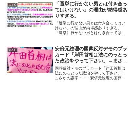
止法に怯える議員てどうなんだ？」社民
「選挙に行かない男とは付き合っ
まとめ
党の福島瑞穂党首が過去に「高市...
てはいけない」の理由が納得感あ
りすぎる。
「選挙に行かない男とは付き合ってはい
けない」の理由が納得感ありすぎる。
「選挙に行かない男とは付き合ってはい
けない」の理由が納得感ありすぎる。
pic.twitter.com/ETbU8jFreG— まりまり💐
恋活・婚活中 (@marrima...
安倍元総理の国葬反対デモのプラ
まとめ
カード「岸田首相は法にのっとっ
た政治をやって下さい」→まさか
の誤字・・・
国葬反対デモのプラカード「岸田首相は
法にのっとった政治をやって下さい」→
まさかの誤字・・・安倍元総理の国葬反
対デモのプラカードで「岸田首相は法に
のっとった政治をやって下さい」と書い
てあるはずが、「岸」の字がまさかの誤
字になっておたようです。...