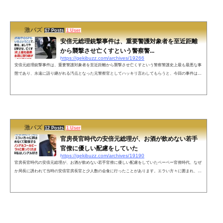
員だった安倍さんが自分でトラックと支援物資を用意をし自分で運転し東北の方達を励ましに行ったお話
などもご存知ない方もいらっ...
激バズ
67 Posts
1 User
安倍元総理銃撃事件は、重要警護対象者を至近距離
から襲撃させ亡くすという警察警...
https://gekibuzz.com/archives/19266
安倍元総理銃撃事件は、重要警護対象者を至近距離から襲撃させ亡くすという警察警護史上最も最悪な事
態であり、永遠に語り継がれる汚点となった元警察官としてハッキリ言わしてもらうと、今回の事件は奈
良県警だけでなく警視庁のSPも警護に当たっていたということで、重要警護対象者を、ましてや至近距離
から襲撃させ、亡くすという警察警護史上最も最悪な事態であり、永遠に語り継がれる汚点となったのは
言うまでもない(´•ω•｀)— もりこー(´・ω・`) (@morikou0814) July 8, 2022 ネットの声一般人ながら感想を
数十年前の米国で...
激バズ
12 Posts
1 User
官房長官時代の安倍元総理が、お酒が飲めない若手
官僚に優しい配慮をしていた
https://gekibuzz.com/archives/19190
官房長官時代の安倍元総理が、お酒が飲めない若手官僚に優しい配慮をしていたペーペー官僚時代、なぜ
か局長に誘われて当時の安倍官房長官と少人数の会食に行ったことがあります。エラい方々に囲まれ、お
酒が飲めなくて緊張する私に「一緒にノンアルコールビール飲もう」とサラッと言ってくれました。それ
以来私はノンアル好きです。心よりご冥福をお祈りいたします。— Nori Sakamoto +1行 (@noritaya) July
8, 2022 ネットの声はじめまして。私は安倍元総理の支持者でも何でもないのですが、お優しい一面を知る
たびに悲しくて、...