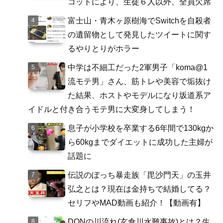
コットにより、生徒６人以外、全員欠席
富士山・青木ヶ原樹海でSwitchを自殺者
の遺留物として発見したツイートに関す
るやりとりがホラー
中学は不細工だった2軍男子「koma@1
流モテ男」さん、筋トレや美容で垢抜け
た結果、ホストやモデルになり坂道系ア
イドルと付き合うモテ男に大変身してしまう！
息子が小学校を卒業する6年間で130kgか
ら60kgまでダイエットに成功した主婦が
話題に
伝説のぼっち暴走族「毘沙門天」の玉井
弘之とは？現在は金持ちで結婚してる？
セリフやMAD動画も紹介！【動画有】
DQNの川流れ(玄倉川水難事故)とは？生