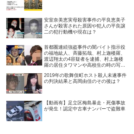
安室奈美恵実母殺害事件の平良恵美子
さんが殺害された原因や犯人の平良譲
二の犯行動機や現在は？
首都圏連続強盗事件の闇バイト指示役
の福地紘人、斉藤拓哉、村上迦楼羅、
渡辺翔太の4容疑者を逮捕、村上迦楼
羅の居住タワマンや高校生の時の写真
も特定！
2019年の歌舞伎町ホスト殺人未遂事件
の判決結果と高岡由佳のその後は？
【動画有】足立区梅島暴走・死傷事故
が発生！認定中古車ナンバーで盗難車