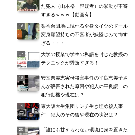
た犯人（山本裕一容疑者）の挙動が不審
すぎるｗｗｗ【動画有】
梨香台団地に現れる全身タイツのドール
変身願望持ちの不審者が妖怪じみて怖す
ぎる・・・
大学の授業で学生の私語を封じた教授の
テクニックが秀逸すぎる！
安室奈美恵実母殺害事件の平良恵美子さ
んが殺害された原因や犯人の平良譲二の
犯行動機や現在は？
東大阪大生集団リンチ生き埋め殺人事
件、犯人のその後や現在の状況は？
「誰にも甘えられない環境に身を置きた