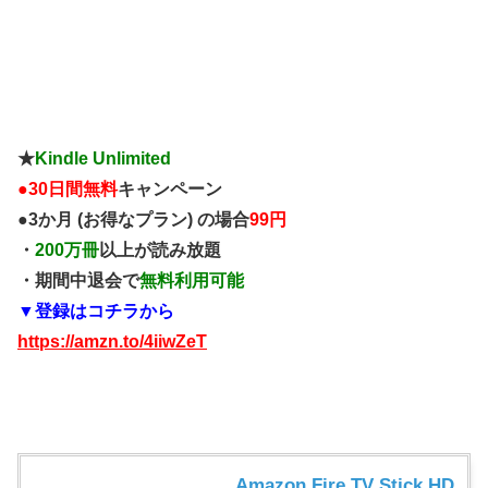
★
Kindle Unlimited
●
30日間無料
キャンペーン
●3か月 (お得なプラン) の場合
99円
・
200万冊
以上が読み放題
・期間中退会で
無料利用可能
▼登録はコチラから
https://amzn.to/4iiwZeT
Amazon Fire TV Stick HD