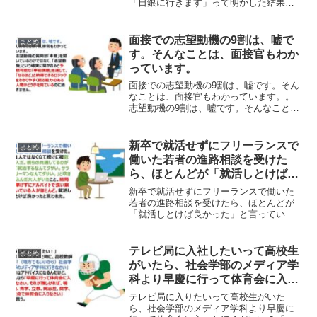
「日銀に行きます」って明かした結果ｗ
ｗｗ某メガバンクから内定貰ってたゼミ
同期が熟慮の末に辞退連絡を入れたら結
構キツめに詰められたんだけど「実は日
面接での志望動機の9割は、嘘で
まとめ
銀に行きます」って明かし...
す。そんなことは、面接官もわか
っています。
面接での志望動機の9割は、嘘です。そん
なことは、面接官もわかっています。。
志望動機の9割は、嘘です。そんなこと
は、面接官もわかっています。志望動機
の質問は「本音」を聞いているわけでは
なく、「志望動機」という確実に聞かれ
新卒で就活せずにフリーランスで
まとめ
ると予想可能な「事前課...
働いた若者の進路相談を受けた
ら、ほとんどが「就活しとけば良
かった」と言っていた。
新卒で就活せずにフリーランスで働いた
若者の進路相談を受けたら、ほとんどが
「就活しとけば良かった」と言ってい
た。就活せずにフリーランスで働いた若
者の進路相談を受けた。1人ではなく立て
続けに複数人だ。彼らの共通してるのが
テレビ局に入社したいって高校生
まとめ
「就活するなんてダサい。...
がいたら、社会学部のメディア学
科より早慶に行って体育会に入っ
たほうがいい？
テレビ局に入りたいって高校生がいた
ら、社会学部のメディア学科より早慶に