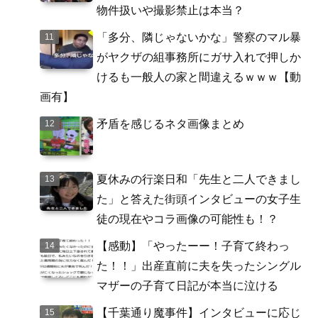
物件扱いや撮影禁止は本当？
「多分、隣じゃないかな」警察のマル暴
がヤクザの組事務所にガサ入れで押しか
けるも一般人の家と間違えるｗｗｗ【動
画有】
矛盾を感じるネタ画像まとめ
夏休みの行楽日和「先生と二人できまし
た」と答えた街頭インタビューの女子生
徒の現在やコラ画像の可能性も！？
【感動】「やったーー！子育て終わっ
た！！」出産直前に夫を失ったシングル
マザーの子育て日記が本当に泣ける
【千葉通り魔事件】インタビューに応じ