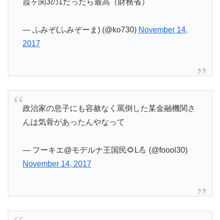
霞ヶ関3の1だったら最高（財務省）
— ふみぞ(ふみぞーま) (@ko730)
November 14,
2017
政治家の息子にも容赦なく罵倒した某金融機関さ
んは気骨があったんやなって
— フーキエ@モデルナ王国民🌻L💪 (@foool30)
November 14, 2017