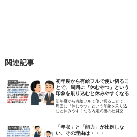
関連記事
初年度から有給フルで使い切るこ
まとめ
とで、周囲に『休むやつ』という
印象を刷り込むと休みやすくなる
初年度から有給フルで使い切ることで、
周囲に『休むやつ』という印象を刷り込
むと休みやすくなる内定式後の社員交流
会、一番タメになったのが「初年度から
有給フルで使い切ることで、周囲に『休
むやつ』という印象を刷り込むことによ
「年収」と「能力」が比例しな
まとめ
って、2年後3年後も休み...
い、その理由は・・・