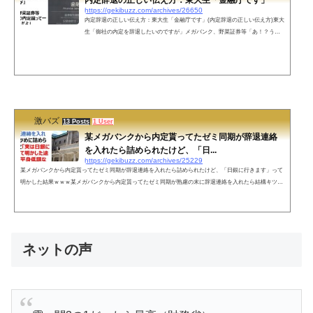
内定辞退の正しい伝え方：東大生「金融庁です」
https://gekibuzz.com/archives/26650
内定辞退の正しい伝え方：東大生「金融庁です」(内定辞退の正しい伝え方)東大
生「御社の内定を辞退したいのですが」メガバンク、野菜証券等「あ！？うち
の内定蹴って一体どこに行くんだよ」東大生「金融庁です」 終
制作・著作 ━━━━━ ⓃⒽⓀ— キティー K
itty (@kitty_lifehack) May 15, 2019 ネットの声キャリア試験の結果って、6月後
半。今時の民間の結果って、そんな遅くに分かるの？私の頃は4/1の解禁ととも
に内定が普通。内定判断、3ヶ月も待ってくれるなんてあり得なかったけど...
激バズ
13 Posts
1 User
某メガバンクから内定貰ってたゼミ同期が辞退連絡
を入れたら詰められたけど、「日...
https://gekibuzz.com/archives/25229
某メガバンクから内定貰ってたゼミ同期が辞退連絡を入れたら詰められたけど、「日銀に行きます」って
明かした結果ｗｗｗ某メガバンクから内定貰ってたゼミ同期が熟慮の末に辞退連絡を入れたら結構キツめ
に詰められたんだけど「実は日銀に行きます」って明かした途端、相手が平身低頭な態度に変わった話め
ちゃくちゃ好き— 吉沢さん (@yoshiryo_1995) September 28, 2022 これ嘘松ぽいけどガチです。一緒に天満
飲みしてたらいきなり「決めたわ」って言って辞退の電話しだしたので、よく覚えてる。— 吉沢さん (@
yoshiryo_1995...
ネットの声