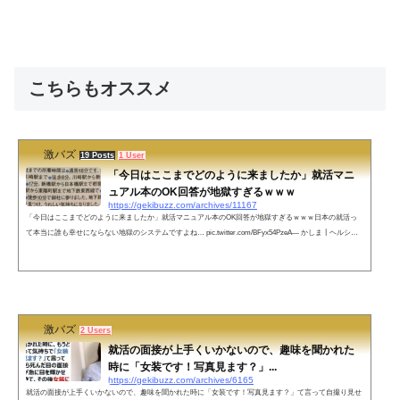
こちらもオススメ
激バズ
19 Posts
1 User
「今日はここまでどのように来ましたか」就活マニ
ュアル本のOK回答が地獄すぎるｗｗｗ
https://gekibuzz.com/archives/11167
「今日はここまでどのように来ましたか」就活マニュアル本のOK回答が地獄すぎるｗｗｗ日本の就活っ
て本当に誰も幸せにならない地獄のシステムですよね… pic.twitter.com/BFyx54PzeA— かしま┃ヘルシー
な働き方 (@kashima_hr) April 6, 2022●その他、こんな質問と回答も（笑ネットの声俺ならこう言うね。
「徒歩で来ました。まず右足、次に左足、そして、右足、左足、右足、左足、右足、左足、右足、左足、
右足、左足、右足、左足、右足、左足、右足、左足、右足、左足、右足、左足、右足、左足、右足、左
足、右足」— 🧠ྀིそうなん...
激バズ
2 Users
就活の面接が上手くいかないので、趣味を聞かれた
時に「女装です！写真見ます？」...
https://gekibuzz.com/archives/6165
就活の面接が上手くいかないので、趣味を聞かれた時に「女装です！写真見ます？」て言って自撮り見せ