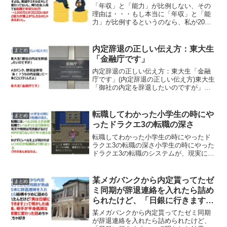
「年収」と「能力」が比例しない、その
理由は・・・もし本当に「年収」と「能
力」が比例するというのなら、私が20代
後半からたったの3年くらいで年収550万
→1500万超えた理由、全く説明がつかな
いんですよね。実績やスキルは大して変
内定辞退の正しい伝え方：東大生
まとめ
わってないし、...
「金融庁です」
内定辞退の正しい伝え方：東大生「金融
庁です」(内定辞退の正しい伝え方)東大生
「御社の内定を辞退したいのですが」メ
ガバンク、野菜証券等「あ！？うちの内
定蹴って一体どこに行くんだよ」東大生
「金融庁です」 終
転職してわかった小学生の時にや
まとめ
制作・著作 ...
ったドラクエ3の転職の深さ
転職してわかった小学生の時にやったド
ラクエ3の転職の深さ小学生の時にやった
ドラクエ3の転職のシステムが、現実にお
ける転職と全く同じだという投稿が反響
を呼んでいます。転職してわかった小学
生の時にやったドラクエ3の転職の深
某メガバンクから内定貰ってたゼ
まとめ
さ。・転職するにはレベ...
ミ同期が辞退連絡を入れたら詰め
られたけど、「日銀に行きます」
って明かした結果ｗｗｗ
某メガバンクから内定貰ってたゼミ同期
が辞退連絡を入れたら詰められたけど、