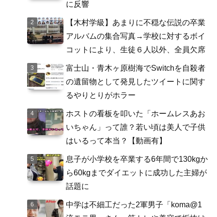
に反響
【木村学級】あまりに不穏な伝説の卒業
アルバムの集合写真→学校に対するボイ
コットにより、生徒６人以外、全員欠席
富士山・青木ヶ原樹海でSwitchを自殺者
の遺留物として発見したツイートに関す
るやりとりがホラー
ホストの看板を叩いた「ホームレスあお
いちゃん」って誰？若い頃は美人で子供
はいるって本当？【動画有】
息子が小学校を卒業する6年間で130kgか
ら60kgまでダイエットに成功した主婦が
話題に
中学は不細工だった2軍男子「koma@1