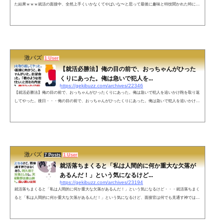
た結果ｗｗｗ就活の面接中、全然上手くいかなくてやばいな〜と思って最後に趣味と特技聞かれた時に、
もうどうでもいいやって気持ちで「女装です！写真見ます？」て言って自撮り見せたら死んだ目の面接官
のオッサンが急に目を輝かせて食いついてきて、その後女装についてめちゃ質問された。そしてなぜか内
定頂いた笑— じゃむぱん (@jam_pan_suki) January 26, 2022 ちな内定頂いたってだけで行かないよそこ—
じゃむぱん (@...
激バズ
1 User
【就活必勝法】俺の目の前で、おっちゃんがひった
くりにあった。俺は急いで犯人を...
https://gekibuzz.com/archives/22346
【就活必勝法】俺の目の前で、おっちゃんがひったくりにあった。俺は急いで犯人を追いかけ鞄を取り返
してやった。後日・・・俺の目の前で、おっちゃんがひったくりにあった。俺は急いで犯人を追いかけ鞄
を取り返してやった。後日 就活の面接に向かうと、あの時のおっちゃんがいた。志望会社の役員だった。
「君のような若者と私は働きたい」と言われ内定ゲット。その夜、俺はひったくり犯を演じてくれた友人
と祝杯をあげた。— 方丈 海＠毎日投稿 140字小説 (@HOJO_Kai) August 19, 2022 ネットの声これ本文の30
年後の話とかだった...
激バズ
7 Posts
1 User
就活落ちまくると「私は人間的に何か重大な欠落が
あるんだ！」という気になるけど...
https://gekibuzz.com/archives/23194
就活落ちまくると「私は人間的に何か重大な欠落があるんだ！」という気になるけど・・・就活落ちまく
ると「私は人間的に何か重大な欠落があるんだ！」という気になるけど、面接官は何でも見通す神ではな
く単なる人間であり、阿久悠ですら山口百恵を落としたし、天下のジャンプ編集部は諫山創を取り逃がし
た。良い悪いは別に人間が人間を見る目なんてそんなもの。— rei@サブアカウント (@Shanice79540635)