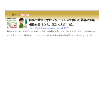
August 31, 2022 ネットの声面接受ける時は｢貴方たちに私の魅力が分かるかしら？｣落ちた時は｢どうやら
彼らには見る目がなか...
激バズ
1 User
新卒で就活せずにフリーランスで働いた若者の進路
相談を受けたら、ほとんどが「就...
https://gekibuzz.com/archives/23973
新卒で就活せずにフリーランスで働いた若者の進路相談を受けたら、ほとんどが「就活しとけば良かっ
た」と言っていた。就活せずにフリーランスで働いた若者の進路相談を受けた。1人ではなく立て続けに
複数人だ。彼らの共通してるのが「就活するなんてダサい。サラリーマンなんてダサい。」と吹き込んだ
大人がいたこと。結局稼げずにアルバイトで食い繋いでいる人がほとんど。就活しとけば良かったと言わ
れた。— 神谷潤＠CareerCamp主宰 (@JUN_KAMIYA_1985) September 7, 2022 自分の力で稼ぐことが出来
る学生はごく僅か。新卒で入...