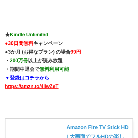
★
Kindle Unlimited
●
30日間無料
キャンペーン
●3か月 (お得なプラン) の場合
99円
・
200万冊
以上が読み放題
・期間中退会で
無料利用可能
▼登録はコチラから
https://amzn.to/4iiwZeT
Amazon Fire TV Stick HD
| 大画面でフルHDの楽し