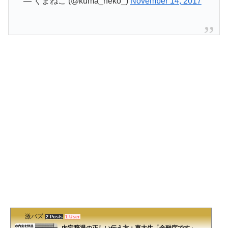
— くまねこ (@kuma_neko_)
November 14, 2017
激バズ
2 Posts
1 User