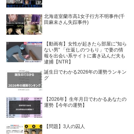
北海道室蘭市高1女子行方不明事件(千
田麻未さん失踪事件)
【動画有】女性が起きたら部屋に”知ら
ない男” 「仕返しのつもり」で妻の情
報を出会い系サイトに書き込んだ夫も
逮捕【NTR】
誕生日でわかる2026年の運勢ランキン
グ
【2026年】生年月日でわかるあなたの
運勢【今年の運勢】
【問題】3人の囚人