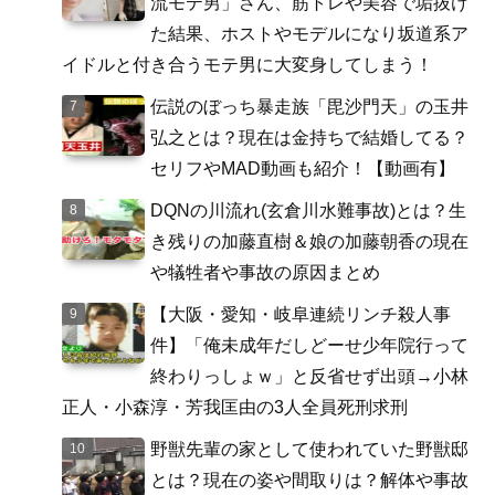
流モテ男」さん、筋トレや美容で垢抜け
た結果、ホストやモデルになり坂道系ア
イドルと付き合うモテ男に大変身してしまう！
伝説のぼっち暴走族「毘沙門天」の玉井
弘之とは？現在は金持ちで結婚してる？
セリフやMAD動画も紹介！【動画有】
DQNの川流れ(玄倉川水難事故)とは？生
き残りの加藤直樹＆娘の加藤朝香の現在
や犠牲者や事故の原因まとめ
【大阪・愛知・岐阜連続リンチ殺人事
件】「俺未成年だしどーせ少年院行って
終わりっしょｗ」と反省せず出頭→小林
正人・小森淳・芳我匡由の3人全員死刑求刑
野獣先輩の家として使われていた野獣邸
とは？現在の姿や間取りは？解体や事故