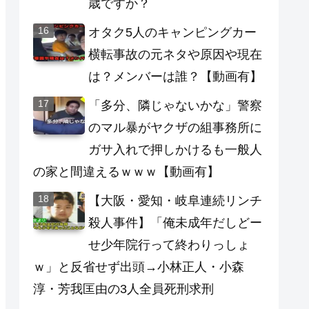
歳ですか？
オタク5人のキャンピングカー
横転事故の元ネタや原因や現在
は？メンバーは誰？【動画有】
「多分、隣じゃないかな」警察
のマル暴がヤクザの組事務所に
ガサ入れで押しかけるも一般人
の家と間違えるｗｗｗ【動画有】
【大阪・愛知・岐阜連続リンチ
殺人事件】「俺未成年だしどー
せ少年院行って終わりっしょ
ｗ」と反省せず出頭→小林正人・小森
淳・芳我匡由の3人全員死刑求刑