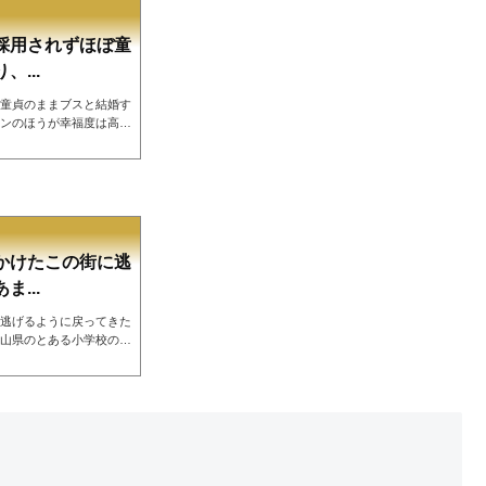
...
採用されずほぼ童
...
童貞のままブスと結婚す
ンのほうが幸福度は高い
手の子会社からしか採用
のあがらない人生をおく
行ったり、BBQしたり
度は高いという投稿が反
東大に合格するもコミュ
のままブ...
かけたこの街に逃
...
逃げるように戻ってきた
山県のとある小学校の生
して、エリート大学を卒
、かつて唾を吐きかけた
あまりに惨めな人生の告
卒業おめでとう。最後に
国道沿いのこの街を捨て
に入っ...