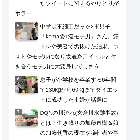
たツイートに関するやりとりが
ホラー
中学は不細工だった2軍男子
「koma@1流モテ男」さん、筋
トレや美容で垢抜けた結果、ホ
ストやモデルになり坂道系アイドルと付
き合うモテ男に大変身してしまう！
息子が小学校を卒業する6年間
で130kgから60kgまでダイエッ
トに成功した主婦が話題に
DQNの川流れ(玄倉川水難事故)
とは？生き残りの加藤直樹＆娘
の加藤朝香の現在や犠牲者や事