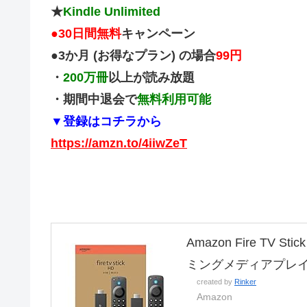
★
Kindle Unlimited
●
30日間無料
キャンペーン
●3か月 (お得なプラン) の場合
99円
・
200万冊
以上が読み放題
・期間中退会で
無料利用可能
▼登録はコチラから
https://amzn.to/4iiwZeT
Amazon Fire TV
ミングメディアプレ
created by
Rinker
Amazon