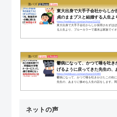
激バズ
右足、左足、右足、左足、右足」— 🧠ྀིそうなん
12 Posts
1 User
東大出身で大手子会社からしか
貞のままブスと結婚する人生より、
https://gekibuzz.com/archives/11152
東大出身で大手子会社からしか採用されずほぼ
る人生より、ブルーカラーで週末は家族でイオ
血の滲むような努力をして東大に合格するも大
されないで、ほぼ童貞でブスと結婚してうだつ
るより、ブルーカラーで週末は家族でイオンに
するマイルドヤンキー的な生き方のほうが幸福
響を呼んでいます。血の滲むような努力をして
激バズ
障ゆえに大手子会社からしか採用されずほぼ童貞
1 User
1 Pocket
鬱病になって、かつて唾を吐き
げるように戻ってきた先生の、あま
https://gekibuzz.com/archives/10380
鬱病になって、かつて唾を吐きかけたこの街に
先生の、あまりに惨めな人生の話をします。岡
徒の卒業式の日に、生徒たちへのメッセージと
業したにもかかわらず僻地勤務で鬱病になって
この街に逃げるように戻ってきた自分自身のの
白が反響を呼んでいます。6年4組のみんな、
先生から話をします。イオンとドンキしかない
ネットの声
て東京に出て、早稲田大学教育学部からメーカー