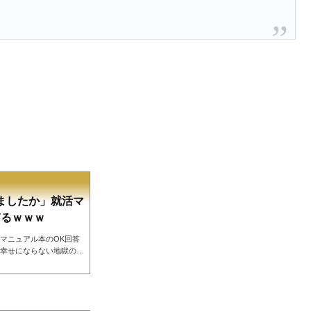
ましたか」就活マ
ぎるｗｗｗ
マニュアル本のOK回答
幸せにならない地獄のシ
4PzeA— かしま┃ヘルシーな働
その他、こんな質問と回答も（笑ネ
。まず右足、次に左足、
、右足、左足、右足、左
足、左足、右足、左足、