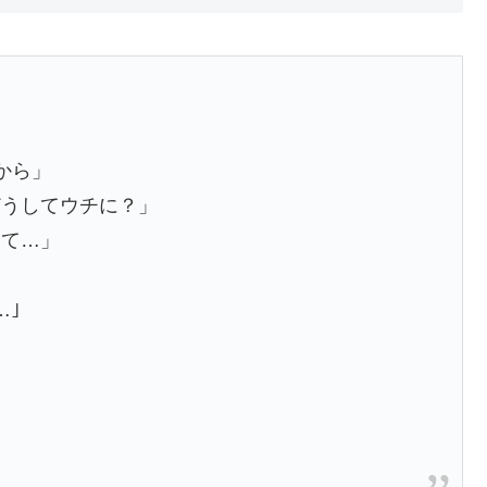
たから」
どうしてウチに？」
して…」
…｣