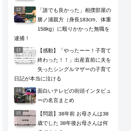
「誰でも良かった」相撲部屋の
勝ノ浦親方（身長183cm、体重
158kg）に殴りかかった無職を
逮捕！
【感動】「やったーー！子育て
終わった！！」出産直前に夫を
失ったシングルマザーの子育て
日記が本当に泣ける
面白いテレビの街頭インタビュ
ーの名言まとめ
【問題】38年前 お母さんは38
歳でした 38年後お母さんは何