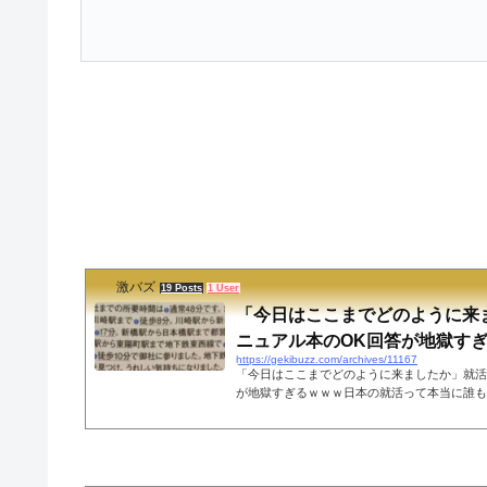
激バズ
19 Posts
1 User
「今日はここまでどのように来
ニュアル本のOK回答が地獄す
https://gekibuzz.com/archives/11167
「今日はここまでどのように来ましたか」就活
が地獄すぎるｗｗｗ日本の就活って本当に誰も
ステムですよね… pic.twitter.com/BFyx5
き方 (@kashima_hr) April 6, 2022●
ットの声俺ならこう言うね。「徒歩で来ました
そして、右足、左足、右足、左足、右足、左足
足、右足、左足、右足、左足、右足、左足、右