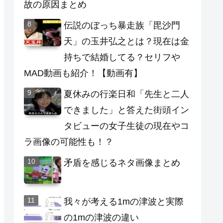
故の原因まとめ
伝説のぼっち暴走族「毘沙門
天」の玉井弘之とは？現在は金
持ちで結婚してる？セリフや
MAD動画も紹介！【動画有】
夏休みの行楽日和「先生と二人
できました」と答えた街頭イン
タビューの女子生徒の現在やコ
ラ画像の可能性も！？
矛盾を感じるネタ画像まとめ
我々が考える1mの津波と実際
の1mの津波の違い