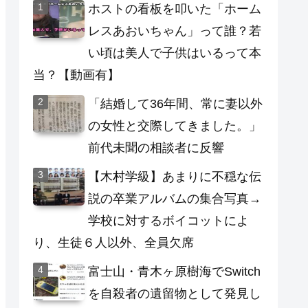
ホストの看板を叩いた「ホーム
レスあおいちゃん」って誰？若
い頃は美人で子供はいるって本
当？【動画有】
「結婚して36年間、常に妻以外
の女性と交際してきました。」
前代未聞の相談者に反響
【木村学級】あまりに不穏な伝
説の卒業アルバムの集合写真→
学校に対するボイコットによ
り、生徒６人以外、全員欠席
富士山・青木ヶ原樹海でSwitch
を自殺者の遺留物として発見し