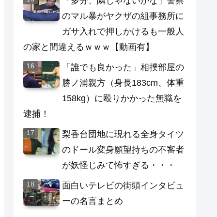
「多分、隣じゃないかな」警察
のマル暴がヤクザの組事務所に
ガサ入れで押しかけるも一般人
の家と間違えるｗｗｗ【動画有】
「誰でも良かった」相撲部屋の
勝ノ浦親方（身長183cm、体重
158kg）に殴りかかった無職を
逮捕！
梨香台団地に現れる全身タイツ
のドール変身願望持ちの不審者
が妖怪じみて怖すぎる・・・
面白いテレビの街頭インタビュ
ーの名言まとめ