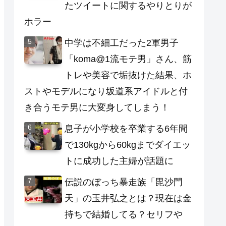
たツイートに関するやりとりが
ホラー
中学は不細工だった2軍男子
「koma@1流モテ男」さん、筋
トレや美容で垢抜けた結果、ホ
ストやモデルになり坂道系アイドルと付
き合うモテ男に大変身してしまう！
息子が小学校を卒業する6年間
で130kgから60kgまでダイエッ
トに成功した主婦が話題に
伝説のぼっち暴走族「毘沙門
天」の玉井弘之とは？現在は金
持ちで結婚してる？セリフや