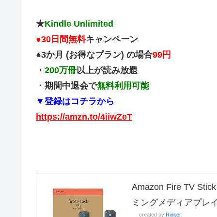
★
Kindle Unlimited
●
30日間無料
キャンペーン
●3か月 (お得なプラン) の場合
99円
・
200万冊
以上が読み放題
・期間中退会で
無料利用可能
▼登録はコチラから
https://amzn.to/4iiwZeT
Amazon Fire TV
ミングメディアプレ
created by
Rinker