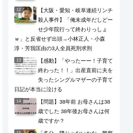
【大阪・愛知・岐阜連続リンチ
殺人事件】「俺未成年だしどー
せ少年院行って終わりっしょ
ｗ」と反省せず出頭→小林正人・小森
淳・芳我匡由の3人全員死刑求刑
【感動】「やったーー！子育て
終わった！！」出産直前に夫を
失ったシングルマザーの子育て
日記が本当に泣ける
【問題】38年前 お母さんは38
歳でした 38年後お母さんは何
歳ですか？