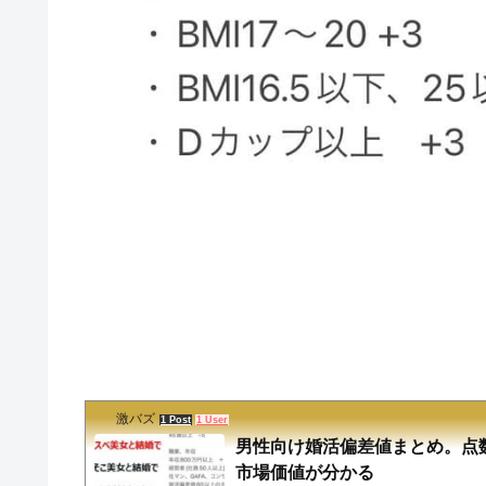
激バズ
1 Post
1 User
男性向け婚活偏差値まとめ。点
市場価値が分かる