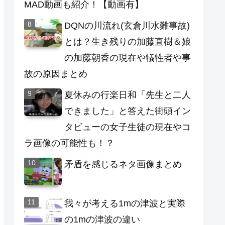
MAD動画も紹介！【動画有】
DQNの川流れ(玄倉川水難事故)
とは？生き残りの加藤直樹＆娘
の加藤朝香の現在や犠牲者や事
故の原因まとめ
夏休みの行楽日和「先生と二人
できました」と答えた街頭イン
タビューの女子生徒の現在やコ
ラ画像の可能性も！？
矛盾を感じるネタ画像まとめ
我々が考える1mの津波と実際
の1mの津波の違い