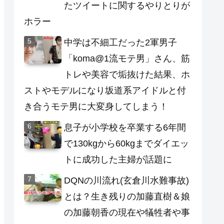
たツイートに関するやりとりが
ホラー
中学は不細工だった2軍男子
「koma@1流モテ男」さん、筋
トレや美容で垢抜けた結果、ホ
ストやモデルになり坂道系アイドルと付
き合うモテ男に大変身してしまう！
息子が小学校を卒業する6年間
で130kgから60kgまでダイエッ
トに成功した主婦が話題に
DQNの川流れ(玄倉川水難事故)
とは？生き残りの加藤直樹＆娘
の加藤朝香の現在や犠牲者や事