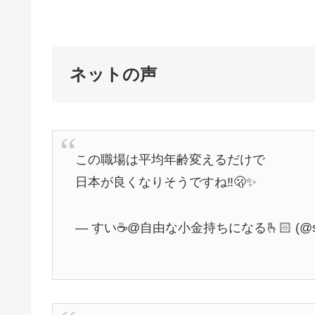
ネットの声
この職場は平均年齢変えるだけで
日本が良くなりそうですね‼︎🫢✨
— すい☕️@自由な小金持ちになる🫰🏻 (@sui