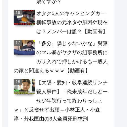
歳ですか？
オタク5人のキャンピングカー
横転事故の元ネタや原因や現在
は？メンバーは誰？【動画有】
「多分、隣じゃないかな」警察
のマル暴がヤクザの組事務所に
ガサ入れで押しかけるも一般人
の家と間違えるｗｗｗ【動画有】
【大阪・愛知・岐阜連続リンチ
殺人事件】「俺未成年だしどー
せ少年院行って終わりっしょ
ｗ」と反省せず出頭→小林正人・小森
淳・芳我匡由の3人全員死刑求刑