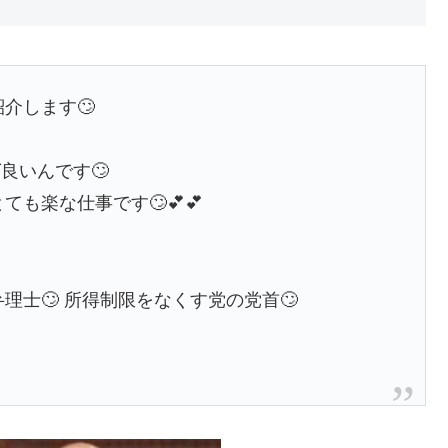
介します🙄
良いんです🙄
ても楽な仕事です🙄💕💕
門弁理士🙄 所得制限をなくす党の党首🙄