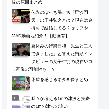
故の原因まとめ
伝説のぼっち暴走族「毘沙門
天」の玉井弘之とは？現在は金
持ちで結婚してる？セリフや
MAD動画も紹介！【動画有】
夏休みの行楽日和「先生と二人
できました」と答えた街頭イン
タビューの女子生徒の現在やコ
ラ画像の可能性も！？
矛盾を感じるネタ画像まとめ
我々が考える1mの津波と実際
の1mの津波の違い