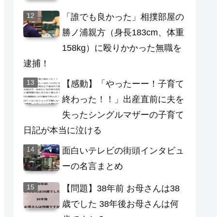
「誰でも良かった」相撲部屋の
勝ノ浦親方（身長183cm、体重
158kg）に殴りかかった無職を
逮捕！
【感動】「やったーー！子育て
終わった！！」出産直前に夫を
失ったシングルマザーの子育て
日記が本当に泣ける
面白いテレビの街頭インタビュ
ーの名言まとめ
【問題】38年前 お母さんは38
歳でした 38年後お母さんは何