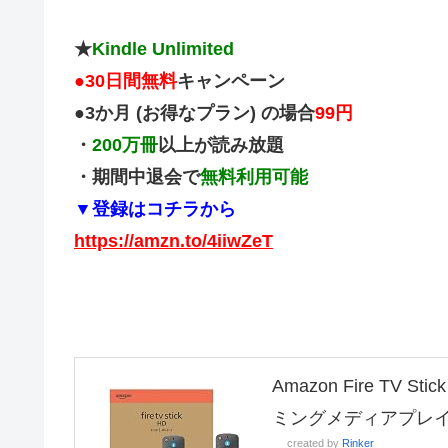
★
Kindle Unlimited
●
30日間無料
キャンペーン
●3か月 (お得なプラン) の場合
99円
・
200万冊
以上が読み放題
・期間中退会で
無料利用可能
▼登録はコチラから
https://amzn.to/4iiwZeT
Amazon Fire TV
ミングメディアプレ
created by
Rinker