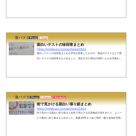
掲示板「NO先祖 NO LIFE」「ここは男性用です。今だけ男の独自ルール適用も
ご遠慮ください」冷やし中華炒めました「食物連鎖＠北極」のぬいぐるみアナ
ウンサーの大事な部分が台風マークに中古ウェディングドレス100円（着たまま
帰る人限定・男性もOK）滝沢秀明？朝青龍どっち？古着屋に売ってたセブンイ
レブンの制服天気予報がエロ当店の魚はすべて、死ぬまで生きてました犯罪の
プロ...
激バズ
8 Posts
1 User
面白いテストの珍回答まとめ
https://gekibuzz.com/archives/2841
面白いテストの珍回答まとめ小学生が回答したものや、英語のテストなどで面
白いテストの珍回答をまとめました。攻めすぎた現社の回答へんがお写真の加
工母親のお腹の中の子供＝にゅう子I live in Edoみみをつぶす有機物有機物有機
物・・・・くさもち→くさい＋もちバスコ・ガ・マダって・・・まだ到着して
ないんかい！天童よしみがテレビに出てんどう昔の洞窟にありそうな文字ぜん
ぶ後ろ足につけます好きに理由はない24時間交代の理由＝ずっと起きてたら無
理があるからしめり毛灰になるが良いって中2病こじらせた！？細胞のつくりが
梅干...
激バズ
60 Posts
2 Users
2 Pockets
街で見かける面白い張り紙まとめ
https://gekibuzz.com/archives/1914
街で見かける面白い張り紙まとめ街で見かける注意喚起が強すぎたり、ユニー
クで面白い貼り紙をまとめました。創業100年まであと96年（盛り塩強化月間）
冷麺始めさせられました。誠に勝手ながら女房が逃走した為、休業します。犬
語バージョンの禁止張り紙そのごみ！あなたの庭先にお届けします（カラス運
送K.K）令和生まれのお客様のご飲食は固くお断り、なお明治・大正生まれの方