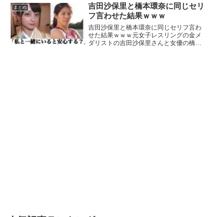
pic.twitter.com/i28JK3bq...
吉田沙保里と橋本環奈に同じセリ
まとめ
フ言わせた結果ｗｗｗ
吉田沙保里と橋本環奈に同じセリフ言わ
せた結果ｗｗｗ元女子レスリングの金メ
ダリストの吉田沙保里さんと女優の橋本
環奈さんに同じセリフを言わせたら、全
く違う意味になった件ｗｗｗネットの声
最後は死を覚悟した— 【精神疾患】ひじ
りなり・アバッキオ (...