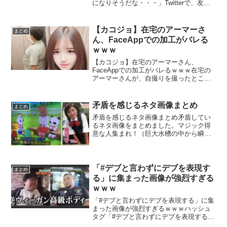
になりそうだな・・・」Twitterで、友達
の作ったプリンが電子レンジで爆発した
という投稿がされ、するとTwitter民が連
携してSF的な画像にしてしまう名展開...
【カコジョ】在宅のアーマーさ
まとめ
ん、FaceAppでの加工がバレる
ｗｗｗ
【カコジョ】在宅のアーマーさん、
FaceAppでの加工がバレるｗｗｗ在宅の
アーマーさんが、自撮りを撮ったところ
後ろの鑑に本来の自分が写ってしまった
ようです。お買い物してきたよ。
pic.twitter.com/1R5tCX3iPG— 在宅の...
矛盾を感じるネタ画像まとめ
まとめ
矛盾を感じるネタ画像まとめ矛盾してい
るネタ画像をまとめました。マジック得
意な人集まれ！（巨大水槽の中から瞬間
移動できるレベルの方）ポスター貼り紙
禁止（これはいいの？）手を洗うバイキ
ンマンストライク！？デッドボールじゃ
なくて？蟹の説明（海老食...
「#デブと言わずにデブを表現す
まとめ
る」に集まった画像が強烈すぎる
ｗｗｗ
「#デブと言わずにデブを表現する」に集
まった画像が強烈すぎるｗｗｗハッシュ
タグ「#デブと言わずにデブを表現する」
に集まった画像がインパクトありすぎる