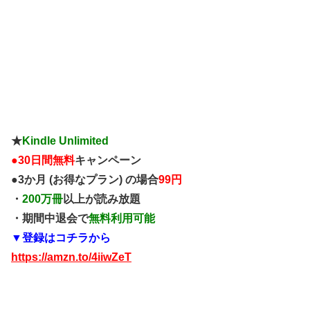
★
Kindle Unlimited
●
30日間無料
キャンペーン
●3か月 (お得なプラン) の場合
99円
・
200万冊
以上が読み放題
・期間中退会で
無料利用可能
▼登録はコチラから
https://amzn.to/4iiwZeT