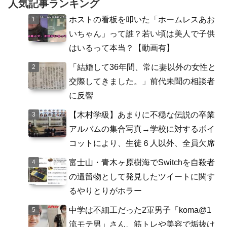
人気記事ランキング
ホストの看板を叩いた「ホームレスあお
いちゃん」って誰？若い頃は美人で子供
はいるって本当？【動画有】
「結婚して36年間、常に妻以外の女性と
交際してきました。」前代未聞の相談者
に反響
【木村学級】あまりに不穏な伝説の卒業
アルバムの集合写真→学校に対するボイ
コットにより、生徒６人以外、全員欠席
富士山・青木ヶ原樹海でSwitchを自殺者
の遺留物として発見したツイートに関す
るやりとりがホラー
中学は不細工だった2軍男子「koma@1
流モテ男」さん、筋トレや美容で垢抜け