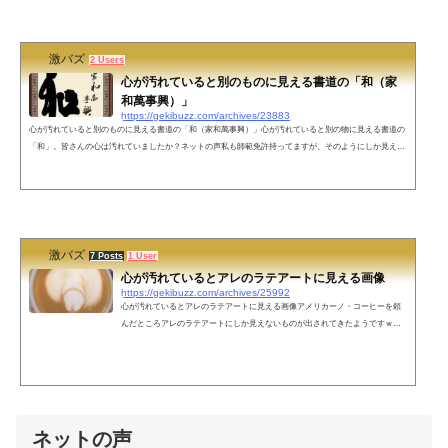
激バズ
2 Users
心が汚れていると別のものに見える書道の「和（家
和萬事興）」
https://gekibuzz.com/archives/23883
心が汚れていると別のものに見える書道の「和（家和萬事興）」心が汚れていると別の物に見える書道の
「和」。皆さんの心は汚れていましたか？ネットの声私も師範免許持ってますが、そのようにしか見えな
いです🤣🤣🤣"家和萬事興"は"家和して万事成る"なので、改行位置はそこじゃない (そこじゃない)行書…
サスガ繋がっていますね(^_^)a大丈夫です。私もネタかと思う書でしたから🤗和の下心・×・通りすがり
に失礼します。ww🤣ワイもそう、それにしか見えなくて、とてもとても心...
激バズ
7 Posts
1 User
心が汚れているとアレのラテアートに見える画像
https://gekibuzz.com/archives/25992
心が汚れているとアレのラテアートに見える画像アメリカーノ・コーヒーを頼
んだところアレのラテアートにしか見えないものが出されてきたようですｗｗ
ｗちょっと僕はアメリカノ頼みましたけど。。 pic.twitter.com/GfH5NzVaGL— ミ
ンギュ「민규」 (@minkyu0321) October 7, 2022 ネットの声新しいプレイですね
— 鯉伴() (@rihann029) October 7, 2022 ジャポーネのサイズなんだよなぁ…— Fu
jiko△ (@fujiko_5454) October 7, 2022 発射後なだけに…確か“賢者の休日”みたい
な缶コーヒーあった気がする笑— yajimatic ...
ネットの声