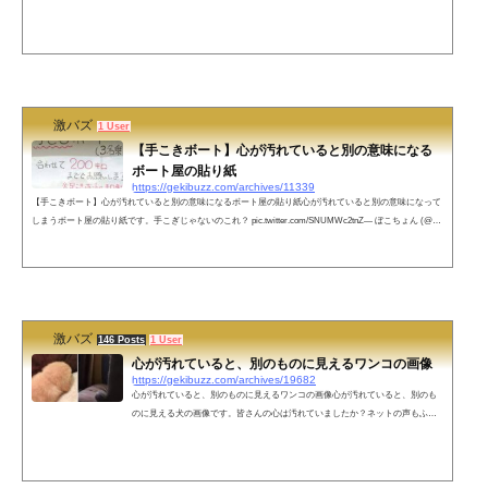
急の路線図は覚えやすくていいですね pic.twitter.com/3K45XVB46K— カピバラ
(@kapibara19190) March 25, 2022西武線の路線図がナニをどうみてもアレにしか
見えなさすぎて困る。元々西武線は野方とか江古田の雰囲気好きだったからわ
りと好きな路線ではあったけど、こんな路線図を書いてくれるとこでますます
西武線好きになったわ☆ pic.twitter.com/t7OaGIcPQv— miu kasuga/平沢まき
(@...
激バズ
1 User
【手こきボート】心が汚れていると別の意味になる
ボート屋の貼り紙
https://gekibuzz.com/archives/11339
【手こきボート】心が汚れていると別の意味になるボート屋の貼り紙心が汚れていると別の意味になって
しまうボート屋の貼り紙です。手こぎじゃないのこれ？ pic.twitter.com/SNUMWc2tnZ— ぼこちょん (@bo
kotyon1) April 10, 2022 ネットの声＿人人人人人人人人人＿ 少し濡れます。￣Y^Y^Y^Y^Y^Y^Y^Y^Y￣— ふ
ぇがさす 猫化 until 4/13 0:00 (@flyinghorse564) April 10, 2022 重さなのか距離なのか200キロ漕がれて取りに
行くの地獄— ぐーぱん アナログカラー絵始めました。 (@CHyuoQ35GCwy3Pf) April 11, 2022 名古屋...
激バズ
146 Posts
1 User
心が汚れていると、別のものに見えるワンコの画像
https://gekibuzz.com/archives/19682
心が汚れていると、別のものに見えるワンコの画像心が汚れていると、別のも
のに見える犬の画像です。皆さんの心は汚れていましたか？ネットの声もふも
ふしていて気持ちよさそう可愛いワンちゃんですね！ネオアームストロングサ
イクロンジェットアームストロング砲じゃねーか、完成度たけーなおいChin○○
○…フワフワちん…モフモフちんk…じゃなくて可愛いワンちんですね☺️秘宝館
かと、思いました。(〃▽〃)こちらもオススメ