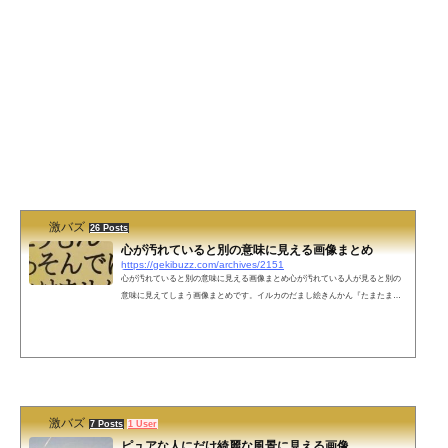
激バズ
26 Posts
心が汚れていると別の意味に見える画像まとめ
https://gekibuzz.com/archives/2151
心が汚れていると別の意味に見える画像まとめ心が汚れている人が見ると別の
意味に見えてしまう画像まとめです。イルカのだまし絵きんかん『たまたま』
の初競りボート券売場：足踏み(30分1000円)・手こき（30分500円）友達は「破
格だww」とか言ってたけど俺は心が綺麗だから何を言ってるのかわからなかっ
た。前衛的な次世代ファッションパイナップル専門店の壁（パイパ〇？）パイ
ナップル専門店の壁らしいけど手遅れなので別の言葉しか浮かばないこうもん
であそんではいけませんオランダ・ライデン大学のアリエン・ボイン教授あり
えん…...
激バズ
7 Posts
1 User
ピュアな人にだけ綺麗な風景に見える画像