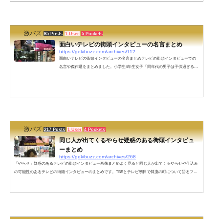
の飲食は無料ブサイクのナンパ・騒音・イキリ・謎の一気飲み禁止盗むな（お
じいちゃんの野菜を盗るな 楽しみが悲しみに代わる）ここにしょうべんする
な。ち...
激バズ
65 Posts
1 User
5 Pockets
面白いテレビの街頭インタビューの名言まとめ
https://gekibuzz.com/archives/112
面白いテレビの街頭インタビューの名言まとめテレビの街頭インタビューでの
名言や傑作選をまとめました。小学生4年生女子「同年代の男子は子供過ぎるか
らみんな高校生や大学生と付き合ってる」ラオウ葬儀「私ぶっちゃけ今日ノリ
で来たんで」米サッカー協会「10歳以下はヘディング禁止」→三浦知良「4歳か
らヘディングしている僕はどうなるんですか？」海水浴客「梅雨明けてないじ
ゃないすか!」オリックス糸井：「キャプテンマークに重みは感じますか？」→
「結構軽い素材なんで」震災モニュメントのマンホール「あまり残したくはな
い」恣...
激バズ
217 Posts
1 User
4 Pockets
同じ人が出てくるやらせ疑惑のある街頭インタビュ
ーまとめ
https://gekibuzz.com/archives/268
「やらせ」疑惑のあるテレビの街頭インタビュー画像まとめよく見ると同じ人が出てくるやらせや仕込み
の可能性のあるテレビの街頭インタビューのまとめです。TBSとテレビ朝日で韓流の町について語るファ
ン蓮舫さん支持者として何回も登場する女性豊洲市場に関して日本テレビ、TBS、テレビ朝日のインタビ
ューに登場するおばちゃんNHKの気象情報によく登場する女性就職活動中の女性が、わずか1時間で内定
し会社員として登場！？ポケットに「日テレ」のロゴが付きメモ帳があることがバレてしまった男性デモ
参加者「FUCK 愛国心」＝韓国女子...