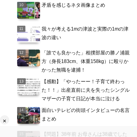
矛盾を感じるネタ画像まとめ
我々が考える1mの津波と実際の1mの津
波の違い
「誰でも良かった」相撲部屋の勝ノ浦親
方（身長183cm、体重158kg）に殴りか
かった無職を逮捕！
【感動】「やったーー！子育て終わっ
た！！」出産直前に夫を失ったシングル
マザーの子育て日記が本当に泣ける
面白いテレビの街頭インタビューの名言
まとめ
×
【問題】38年前 お母さんは38歳でした