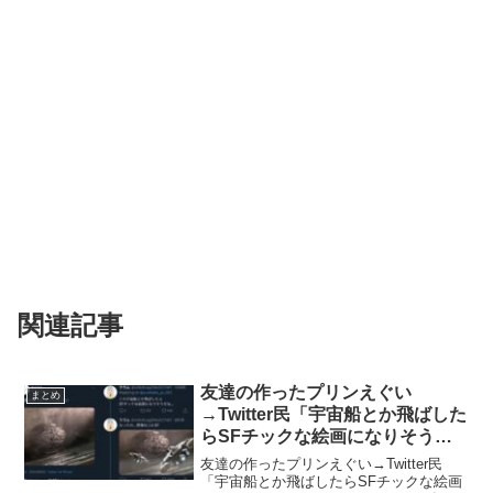
関連記事
友達の作ったプリンえぐい
まとめ
→Twitter民「宇宙船とか飛ばした
らSFチックな絵画になりそうだ
な・・・」
友達の作ったプリンえぐい→Twitter民
「宇宙船とか飛ばしたらSFチックな絵画