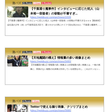
激バズ
21 Posts
1 User
1 Pocket
【千葉通り魔事件】インタビューに応じた犯人（山
本裕一容疑者）の挙動が不審すぎ...
https://gekibuzz.com/archives/1026
【千葉通り魔事件】インタビューに応じた犯人（山本裕一容疑者）の挙動が不審すぎるｗｗｗ【動画有】
会社員の少年（16）が千葉県花見川区で、通りすがりの男にナイフで顔を刺された「千葉通り魔事件」
で、周辺の住民としてインタビューに応じた山本裕一容疑者がいかにも不審者すぎる動画が話題になって
います。9日、千葉市で16歳の少年が男にいきなり刃物で刺されて重傷を負った事件で、警察は、出頭し
てきた45歳の男を逮捕しました。 逮捕された男は、犯行現場の目の前に住んでいました。殺人未遂の疑
いで逮捕されたのは、事件のあっ...
激バズ
11 Posts
1 User
1 Pocket
【天地魔闘の構え】情報量の多い画像まとめ
https://gekibuzz.com/archives/3493
【天地魔闘の構え】情報量の多い画像まとめ情報量の多い画像とは、一枚の画
像に、関係のない複数の出来事が共存している状態を示し、これがナンセンス
な面白さを呼び起こしていることから、「情報量の多い画像」インターネット
ミーム的な感じで広がったものです。今回はそんな情報量の多い画像をまとめ
てみました。寝てる男の周りにいるスイカを持つ男、ギターを持つ男、銃を持
つ男おじいちゃんと横転した車とその後ろにいる赤いローブの女性まさにアメ
リカン！！オーストラリア在住。インド人もびっくり！ウェディングドレス姿
でタバ...
激バズ
4 Posts
1 User
Twitterで使える煽り画像、クソリプまとめ
https://gekibuzz.com/archives/5680