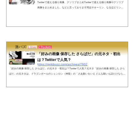
Twitterで使える煽り画像、クソリプまとめTwitterで使える煽り画像やクソリプ
画像をまとめました。などと言っております同志サオーリン、なるほどリング
送りだITのベニーワイズ「その画像もらってくね。あといらないと思うけど風
船いる？」ちょｗお前のツイート伸びすぎｗ有名人じゃんｗ通知止まらんｗニ
ート君(24・男性)「働いたら負けかなと思ってる」霊帝（横山光輝三国志）「と
てもつらい」関口愛美さん「(女性専用車両について)私は特に、どこでもいいで
す」●18歳時点●26歳時点柳沢慎吾「あばよ」でも幸せならOKです(眞子さま婚
約...
激バズ
1 User
2 Pockets
「好みの画像 保存した さらばだ」の元ネタ・初出
は？Twitterで人気？
https://gekibuzz.com/archives/7602
「好みの画像 保存した さらばだ」の元ネタ・初出は？Twitterで人気？元ネタ「好みの画像 保存した さら
ばだ」の元ネタは、ドラゴンボールのシェンロン（神龍）の「さあ願いをいえ どんな願いも話だけなら聞
いてやろう」が改変された「好みの画像 保存した さらばだ」だとされています。「さらばだ」って部分
が2chやTwitterに合っている表現で、最近ではTwitterで面白い画像が投稿されたときによく使われていま
す。初出は？2017年1月のふたばちゃんねるの投稿ではないかと言われています。無念 Name としあき 17/
01/22(日)19:42:28 No....