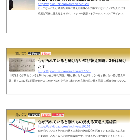
https://gekibuzz.com/archives/2129
ピュアな人にだけ綺麗な風景に見える画像心が汚れていないピュアな人にだけ
綺麗な写真に見えるようです。ネットの反応ネオアームストロングサイクロン
ジェットアームストロング砲じゃねーか、完成度高けーなオイ— ヒロ〠 (@ame
thyst_hiro) November 13, 2020 この綺麗な大空に真っ白な放射を描いたら幸せな
気分になれる。— パパン (@ZMNiRwLCz30pifr) November 13, 2020 意味深— な
ごやん@名古屋を愛する者たち 勝てない訳がない！ (@nagoyan_ge8) November
13, 2020 綺麗な放物線だなぁ— ろべると・令和んど...
激バズ
15 Posts
1 User
心が汚れていると解けない並び替え問題。3番は解け
た？
https://gekibuzz.com/archives/17773
【問題】心が汚れていると解けない並び替え問題。3番は解けた？心が汚れていると解けない並び替え問
題、皆さんは3番の問題が解けましたか？妹が小学校で出された言葉の並び替え問題で3番が分からないと
言われました。心が汚れているので分かりませんでした。 — みねうぉ (@minewo_Ci) 2019年9月11日プリ
ントの続きです暇なツイッターランドの皆様はこれ解いて純粋な心を取り戻してください — みねうぉ (@
minewo_Ci) 2019年9月12日解答解答は、「おこさまらんち」でした。まさか、心が汚れて別な読み方をし
ている人はいませんよね？笑ネ...
激バズ
38 Posts
1 User
1 Pocket
心が汚れていると別のもの見える東急の路線図
https://gekibuzz.com/archives/10102
心が汚れていると別のもの見える東急の路線図心が汚れていると別のもの見え
る東急線・みなとみらい線の路線図です。皆さんの心は汚れていましたか？東