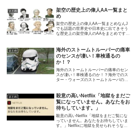
と話題になっています。カレーは飲み物
この指輪もう一生抜けないんだろうなウ
架空の歴史上の偉人AA一覧まと
まとめ
ーバーイーツの店名「...
め
架空の歴史上の偉人AA一覧まとめなんJ
でも話題の世界史や日本史に出てきそう
な歴史上の架空偉人のAAをまとめです。
ググレカス（ギリシア）ショー・ボーン
（アイルランド）今北産業（日本）スッ
トン．D．木間下（日本）南沖尋定（日
海外のストームトルーパーの痛車
まとめ
本）クワシク（ロシア...
のセンスが凄い！車検通るの
か！？
海外のストームトルーパーの痛車のセン
スが凄い！車検通るのか！？海外でのス
ター・ウォーズのストームトルーパの痛
車が凄いと話題になっています。海外で
は車検通るのでしょうか？海外の痛車
は、こんな感じ。
殺意の高いNetflix「地獄をまだご
まとめ
pic.twitter.com/M9mTRP...
覧になっていません。あなたをお
待ちしています。」
殺意の高いNetflix「地獄をまだご覧にな
っていません。あなたをお待ちしていま
す。」Netflixに地獄を見せられそうな通
知が面白いと話題になっています。
Netflixに地獄を見せられそう