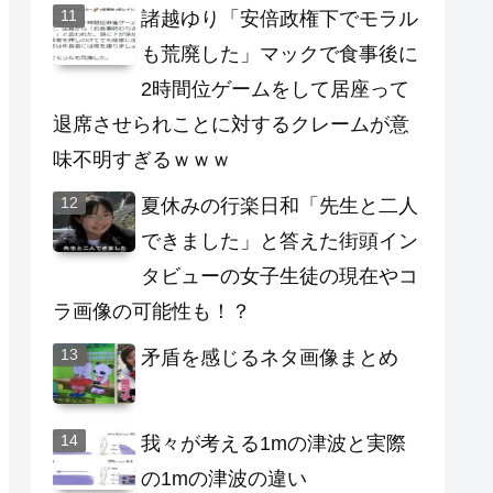
諸越ゆり「安倍政権下でモラル
も荒廃した」マックで食事後に
2時間位ゲームをして居座って
退席させられことに対するクレームが意
味不明すぎるｗｗｗ
夏休みの行楽日和「先生と二人
できました」と答えた街頭イン
タビューの女子生徒の現在やコ
ラ画像の可能性も！？
矛盾を感じるネタ画像まとめ
我々が考える1mの津波と実際
の1mの津波の違い