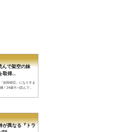
バ読んで架空の妹
得...
妹「岩田樹亞」になりすま
捕！24歳サバ読んで存
戸籍を取得したとして、
造などの疑いで逮捕、その
っています。妹になりす
野千鶴容疑者（72）が
乗せられる容疑者の姿を
は、実年齢よ...
齢が異なる『トラ