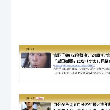
激バズ
吉野千鶴(72)容疑者、24歳サ
「岩田樹亞」になりすまし戸籍を取
https://gekibuzz.com/archives/43697
吉野千鶴(72)容疑者、24歳サバ読んで架空の
し戸籍を取得し有印私文書偽造などの疑いで逮
在しない48歳の妹「岩田樹亞」になりすまし
吉野千鶴(72)と夫の吉野幸彦を有印私文書偽
サバ読みにネットではツッコミの嵐が巻き起こ
まし不正に戸籍を取得するなどした疑いで、吉
逮捕されました。22日、都内の警察署で車に
激バズ
カメラが捉えていました。なりすました妹の年齢
1 User
自分が考える自分の年齢と実年