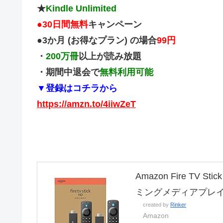
★
Kindle Unlimited
●
30日間無料
キャンペーン
●3か月 (お得なプラン) の場合
99円
・
200万冊
以上が読み放題
・期間中退会で
無料利用可能
▼登録はコチラから
https://amzn.to/4iiwZeT
Amazon Fire TV
ミングメディアプレ
created by
Rinker
Amazon