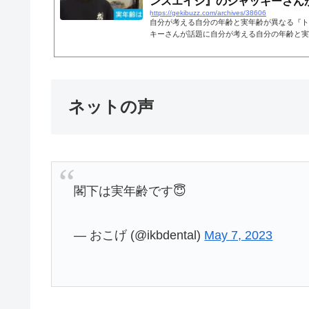
ンスエイジ』のジャッキーさんが話
https://gekibuzz.com/archives/38606
自分が考える自分の年齢と実年齢が異なる『ト
キーさんが話題に自分が考える自分の年齢と実
ジェンダーならぬ『トランスエイジ』の男性ジ
番組に出演し、自らを28歳と自認(実年齢は39
ら「いい歳してなぜできない？」と叱責され年
として話題になっています。性自認に違和感の
は認知されつつありますが、今度は、実年齢に
ネットの声
イジという概念も出てきたようです。トランスエ
閣下は実年齢です😇
— おこげ (@ikbdental)
May 7, 2023