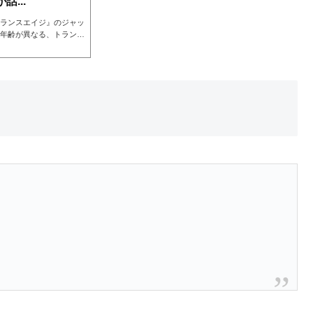
...
ランスエイジ』のジャッ
年齢が異なる、トランス
ャッキーさんがニュース
歳)して、バイト先上司か
齢に違和感を持ち始めた
あるトランスジェンダー
違和感のあるトランスエ
イジ...