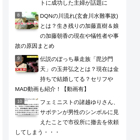
トに成功した主婦が話題に
DQNの川流れ(玄倉川水難事故)
とは？生き残りの加藤直樹＆娘
の加藤朝香の現在や犠牲者や事
故の原因まとめ
伝説のぼっち暴走族「毘沙門
天」の玉井弘之とは？現在は金
持ちで結婚してる？セリフや
MAD動画も紹介！【動画有】
フェミニストの諸越ゆりさん、
サボテンが男性のシンボルに見
えたことで市役所に撤去を依頼
してしまう・・・