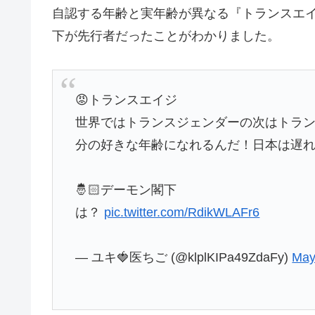
自認する年齢と実年齢が異なる『トランスエ
下が先行者だったことがわかりました。
😡トランスエイジ
世界ではトランスジェンダーの次はトラ
分の好きな年齢になれるんだ！日本は遅
🤴🏻デーモン閣下
は？
pic.twitter.com/RdikWLAFr6
— ユキ🍓医ちご (@klplKIPa49ZdaFy)
May