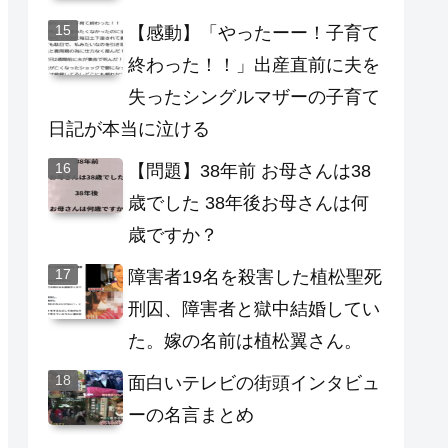
【感動】「やったーー！子育て
終わった！！」出産直前に夫を
失ったシングルマザーの子育て
日記が本当に泣ける
【問題】38年前 お母さんは38
歳でした 38年後お母さんは何
歳ですか？
障害者19名を殺害した植松聖死
刑囚、障害者と獄中結婚してい
た。嫁の名前は植松翼さん。
面白いテレビの街頭インタビュ
ーの名言まとめ