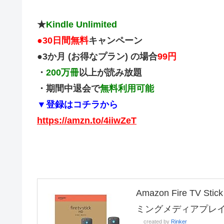
★
Kindle Unlimited
●
30日間無料
キャンペーン
●3か月 (お得なプラン) の場合
99円
・
200万冊
以上が読み放題
・期間中退会で
無料利用可能
▼登録はコチラから
https://amzn.to/4iiwZeT
Amazon Fire TV
ミングメディアプレ
created by
Rinker