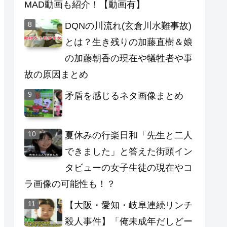
MAD動画も紹介！【動画有】
DQNの川流れ(玄倉川水難事故)
とは？生き残りの加藤直樹＆娘
の加藤朝香の現在や犠牲者や事
故の原因まとめ
矛盾を感じるネタ画像まとめ
夏休みの行楽日和「先生と二人
できました」と答えた街頭イン
タビューの女子生徒の現在やコ
ラ画像の可能性も！？
【大阪・愛知・岐阜連続リンチ
殺人事件】「俺未成年だしどー