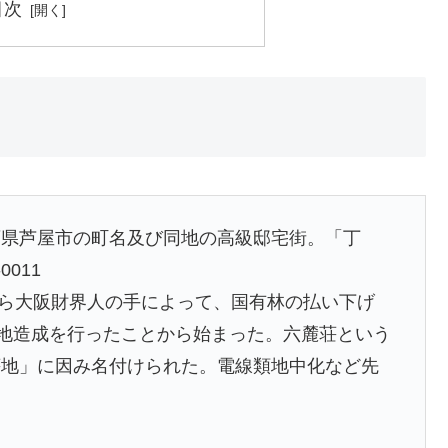
目次
庫県芦屋市の町名及び同地の高級邸宅街。「丁
011
三郎ら大阪財界人の手によって、国有林の払い下げ
宅地造成を行ったことから始まった。六麓荘という
荘地」に因み名付けられた。電線類地中化など先