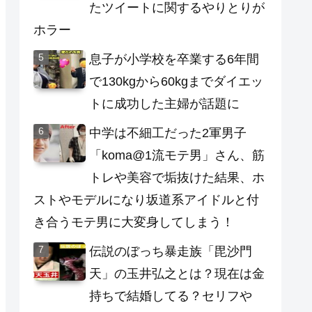
たツイートに関するやりとりが
ホラー
息子が小学校を卒業する6年間
で130kgから60kgまでダイエッ
トに成功した主婦が話題に
中学は不細工だった2軍男子
「koma@1流モテ男」さん、筋
トレや美容で垢抜けた結果、ホ
ストやモデルになり坂道系アイドルと付
き合うモテ男に大変身してしまう！
伝説のぼっち暴走族「毘沙門
天」の玉井弘之とは？現在は金
持ちで結婚してる？セリフや