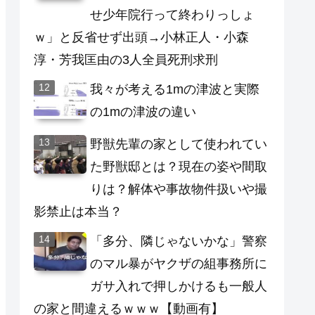
せ少年院行って終わりっしょ
ｗ」と反省せず出頭→小林正人・小森
淳・芳我匡由の3人全員死刑求刑
我々が考える1mの津波と実際
の1mの津波の違い
野獣先輩の家として使われてい
た野獣邸とは？現在の姿や間取
りは？解体や事故物件扱いや撮
影禁止は本当？
「多分、隣じゃないかな」警察
のマル暴がヤクザの組事務所に
ガサ入れで押しかけるも一般人
の家と間違えるｗｗｗ【動画有】