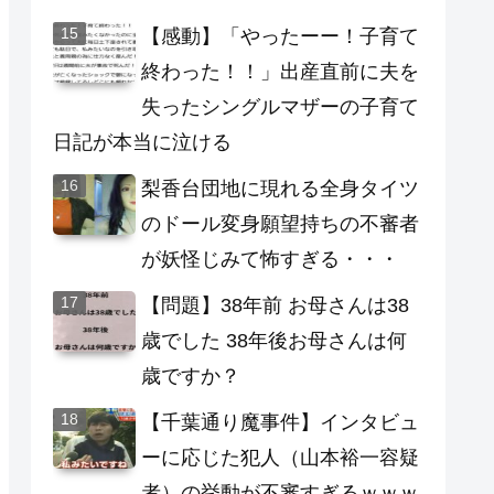
【感動】「やったーー！子育て
終わった！！」出産直前に夫を
失ったシングルマザーの子育て
日記が本当に泣ける
梨香台団地に現れる全身タイツ
のドール変身願望持ちの不審者
が妖怪じみて怖すぎる・・・
【問題】38年前 お母さんは38
歳でした 38年後お母さんは何
歳ですか？
【千葉通り魔事件】インタビュ
ーに応じた犯人（山本裕一容疑
者）の挙動が不審すぎるｗｗｗ