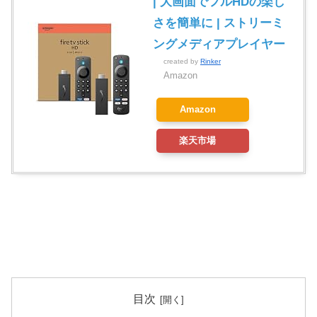
| 大画面でフルHDの楽し
さを簡単に | ストリーミ
ングメディアプレイヤー
created by
Rinker
Amazon
Amazon
楽天市場
目次