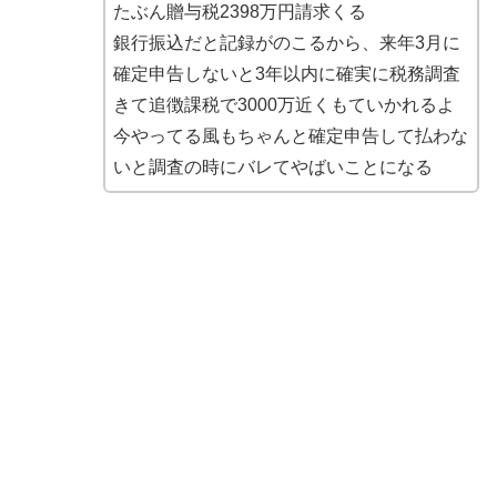
たぶん贈与税2398万円請求くる
銀行振込だと記録がのこるから、来年3月に
確定申告しないと3年以内に確実に税務調査
きて追徴課税で3000万近くもていかれるよ
今やってる風もちゃんと確定申告して払わな
いと調査の時にバレてやばいことになる