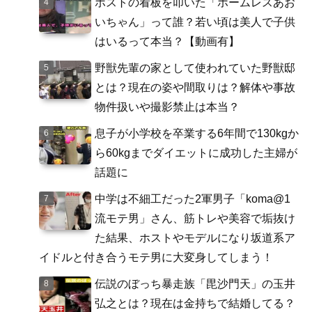
ホストの看板を叩いた「ホームレスあお
いちゃん」って誰？若い頃は美人で子供
はいるって本当？【動画有】
野獣先輩の家として使われていた野獣邸
とは？現在の姿や間取りは？解体や事故
物件扱いや撮影禁止は本当？
息子が小学校を卒業する6年間で130kgか
ら60kgまでダイエットに成功した主婦が
話題に
中学は不細工だった2軍男子「koma@1
流モテ男」さん、筋トレや美容で垢抜け
た結果、ホストやモデルになり坂道系ア
イドルと付き合うモテ男に大変身してしまう！
伝説のぼっち暴走族「毘沙門天」の玉井
弘之とは？現在は金持ちで結婚してる？