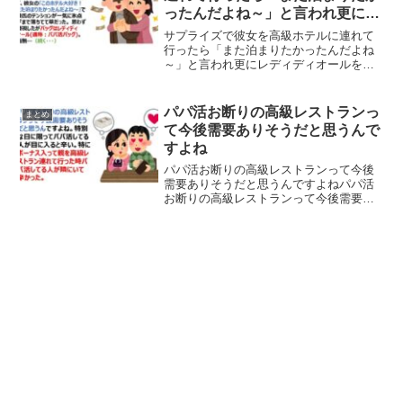
ったんだよね～」と言われ更にレ
ディディオールを持っていた話
サプライズで彼女を高級ホテルに連れて
行ったら「また泊まりたかったんだよね
～」と言われ更にレディディオールを持
っていた話サプライズで彼女を高級ホテ
ルに連れて行ったた彼氏さんが、『この
ホテル大好き！また泊まりたかったんだ
パパ活お断りの高級レストランっ
まとめ
よね～』と彼女に言われ、...
て今後需要ありそうだと思うんで
すよね
パパ活お断りの高級レストランって今後
需要ありそうだと思うんですよねパパ活
お断りの高級レストランって今後需要あ
りそうだと思うんですよね。特別な日に
限ってパパ活してる人が目に入ると辛
い。特にボーナス入って親を高級レスト
ラン連れて行った時パパ活し...