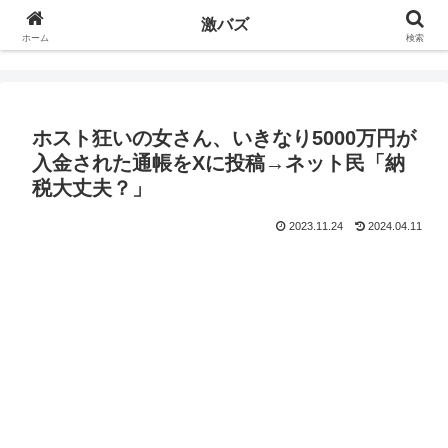
激バズ
ホーム
検索
ホスト狂いの女さん、いきなり5000万円が
入金された通帳をXに投稿→ネット民「納
税大丈夫？」
2023.11.24
2024.04.11