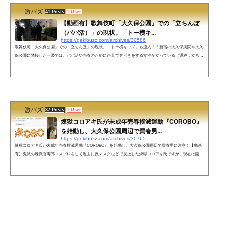
激バズ
41 Posts
1 User
【動画有】歌舞伎町「大久保公園」での「立ちんぼ
（パパ活）」の現状。「トー横キ...
https://gekibuzz.com/archives/30586
歌舞伎町「大久保公園」での「立ちんぼ」の現状。「トー横キッズ」も流入！？新宿の大久保病院や大久
保公園に隣接した一帯では、パパ活や売春のために路上で客引きをする女性が立っている（通称：立ちん
ぼ）地帯になっていますが、昨今は10代後半から20代前半のトー横キッズも流れてきている現状があるよ
うです。新宿・歌舞伎町の一角にある「大久保公園」周辺が今、かつてなく賑わっている。路上で客引き
をする女性が今秋以降、外国人も含めて急増しているのだ。常時、十数人の女性が立つ状態となり、男性
が続々と吸い寄せられている...
激バズ
37 Posts
1 User
煉獄コロアキ氏が未成年売春撲滅運動『COROBO』
を始動し、大久保公園周辺で買春男...
https://gekibuzz.com/archives/30765
煉獄コロアキ氏が未成年売春撲滅運動『COROBO』 を始動し、大久保公園周辺で買春男に注意！【動画
有】鬼滅の煉獄杏寿郎コスプレをして過去に反マスクなどで炎上した煉獄コロアキ氏ですが、現在は開始
して今回、未成年売春を撲滅する運動『COROBO』 を立ち上げて、早速、大久保公園・大久保病院周辺
で買春をしようとする男性に注意をするなどネットで話題になっています。COROBO大久保公園到着！
まずは優しく注意！ pic.twitter.com/psOu5k5j1C— 煉獄コロアキ (@rengoku56771) December 20, 2022走っ
て追いかけたけど間に合わなかった。...