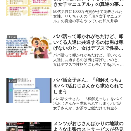
き女子マニュアル」の真逆の事を
やっていた
50代男性に1000万円貢がせて刺殺された
女性、りりちゃんの「頂き女子マニュア
ル」の真逆の事をやっていた和久井学容
疑者（51）が、西新宿のタワマン前で知
人女性の平澤俊乃さん（25）をナイフで
刺した西新宿タワマン刺殺事件ですが、
パパ活って叩かれがちだけど、叩
まとめ
被害女性が頂き...
いてる人達に共通するのは男は稼
げないのと、女はデブスで性格的
にも歪んでる
パパ活って叩かれがちだけど、叩いてる
人達に共通するのは男は稼げないのと、
女はデブスで性格的にも歪んでるp活って
叩かれがちだけど、叩いてる人達に共通
するのは男は稼げないのと、女はデブス
で性格的にも歪んでるって事。人間的に
パパ活女子さん、『和解えっち』
まとめ
も魅力ないし、異性にモ...
をパパ活おじさんから求められて
しまう
パパ活女子さん、『和解えっち』をパパ
活おじさんから求められてしまうパパ活
女子さんが、お茶やご飯だけでお金を引
っ張っていたら、パパ活おじさんから、
えっちしないのならお金を返して欲しい
と言われ、しまいには「和解えっち」な
メンツがおじさんばかりの地獄の
まとめ
るパワーワードも生まれて...
ような出張ホストサービスが発見