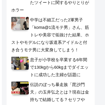
たツイートに関するやりとりが
ホラー
中学は不細工だった2軍男子
「koma@1流モテ男」さん、筋
トレや美容で垢抜けた結果、ホ
ストやモデルになり坂道系アイドルと付
き合うモテ男に大変身してしまう！
息子が小学校を卒業する6年間
で130kgから60kgまでダイエッ
トに成功した主婦が話題に
伝説のぼっち暴走族「毘沙門
天」の玉井弘之とは？現在は金
持ちで結婚してる？セリフや