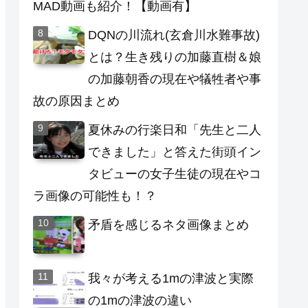
MAD動画も紹介！【動画有】
DQNの川流れ(玄倉川水難事故)
とは？生き残りの加藤直樹＆娘
の加藤朝香の現在や犠牲者や事
故の原因まとめ
夏休みの行楽日和「先生と二人
できました」と答えた街頭イン
タビューの女子生徒の現在やコ
ラ画像の可能性も！？
矛盾を感じるネタ画像まとめ
我々が考える1mの津波と実際
の1mの津波の違い