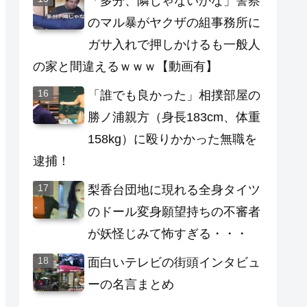
「多分、隣じゃないかな」警察
のマル暴がヤクザの組事務所に
ガサ入れで押しかけるも一般人
の家と間違えるｗｗｗ【動画有】
「誰でも良かった」相撲部屋の
勝ノ浦親方（身長183cm、体重
158kg）に殴りかかった無職を
逮捕！
梨香台団地に現れる全身タイツ
のドール変身願望持ちの不審者
が妖怪じみて怖すぎる・・・
面白いテレビの街頭インタビュ
ーの名言まとめ