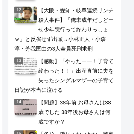
【大阪・愛知・岐阜連続リンチ
殺人事件】「俺未成年だしどー
せ少年院行って終わりっしょ
ｗ」と反省せず出頭→小林正人・小森
淳・芳我匡由の3人全員死刑求刑
【感動】「やったーー！子育て
終わった！！」出産直前に夫を
失ったシングルマザーの子育て
日記が本当に泣ける
【問題】38年前 お母さんは38
歳でした 38年後お母さんは何
歳ですか？