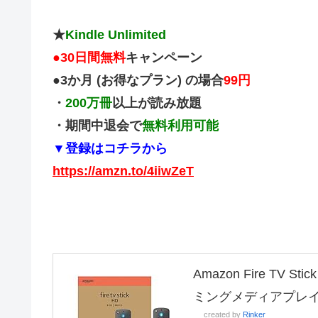
★
Kindle Unlimited
●
30日間無料
キャンペーン
●3か月 (お得なプラン) の場合
99円
・
200万冊
以上が読み放題
・期間中退会で
無料利用可能
▼登録はコチラから
https://amzn.to/4iiwZeT
Amazon Fire TV
ミングメディアプレ
created by
Rinker