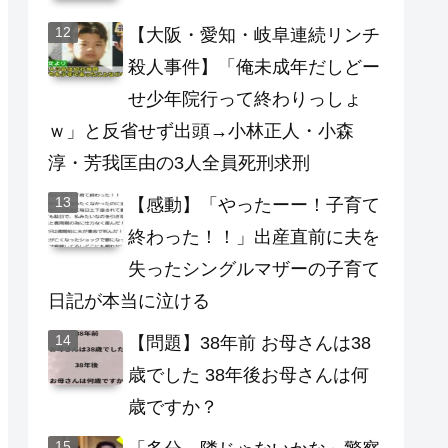
【大阪・愛知・岐阜連続リンチ
殺人事件】「俺未成年だしどー
せ少年院行って終わりっしょ
ｗ」と反省せず出頭→小林正人・小森
淳・芳我匡由の3人全員死刑求刑
【感動】「やったーー！子育て
終わった！！」出産直前に夫を
失ったシングルマザーの子育て
日記が本当に泣ける
【問題】38年前 お母さんは38
歳でした 38年後お母さんは何
歳ですか？