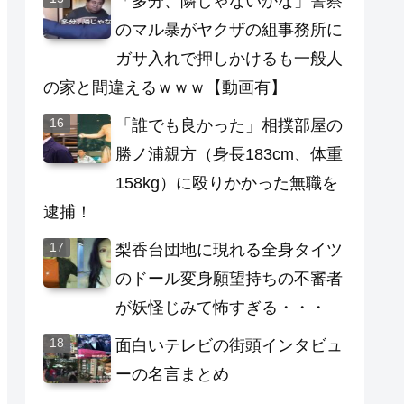
「多分、隣じゃないかな」警察
のマル暴がヤクザの組事務所に
ガサ入れで押しかけるも一般人
の家と間違えるｗｗｗ【動画有】
「誰でも良かった」相撲部屋の
勝ノ浦親方（身長183cm、体重
158kg）に殴りかかった無職を
逮捕！
梨香台団地に現れる全身タイツ
のドール変身願望持ちの不審者
が妖怪じみて怖すぎる・・・
面白いテレビの街頭インタビュ
ーの名言まとめ