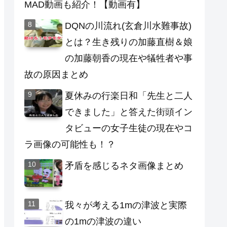
MAD動画も紹介！【動画有】
DQNの川流れ(玄倉川水難事故)
とは？生き残りの加藤直樹＆娘
の加藤朝香の現在や犠牲者や事
故の原因まとめ
夏休みの行楽日和「先生と二人
できました」と答えた街頭イン
タビューの女子生徒の現在やコ
ラ画像の可能性も！？
矛盾を感じるネタ画像まとめ
我々が考える1mの津波と実際
の1mの津波の違い