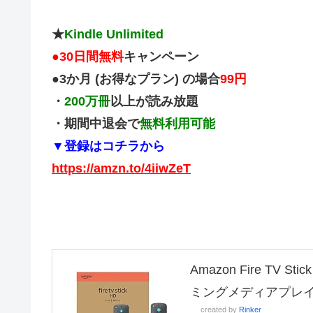
★
Kindle Unlimited
●
30日間無料
キャンペーン
●3か月 (お得なプラン) の場合
99円
・
200万冊
以上が読み放題
・期間中退会で
無料利用可能
▼登録はコチラから
https://amzn.to/4iiwZeT
Amazon Fire TV
ミングメディアプレ
created by
Rinker