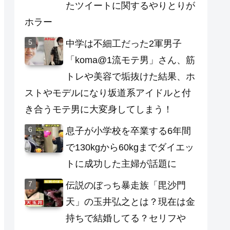
たツイートに関するやりとりが
ホラー
中学は不細工だった2軍男子
「koma@1流モテ男」さん、筋
トレや美容で垢抜けた結果、ホ
ストやモデルになり坂道系アイドルと付
き合うモテ男に大変身してしまう！
息子が小学校を卒業する6年間
で130kgから60kgまでダイエッ
トに成功した主婦が話題に
伝説のぼっち暴走族「毘沙門
天」の玉井弘之とは？現在は金
持ちで結婚してる？セリフや