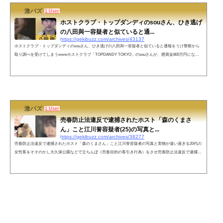
激バズ
1 User
ホストクラブ・トップダンディのsouさん、ひき逃げ
の八田與一容疑者と似ていると通...
https://gekibuzz.com/archives/43137
ホストクラブ・トップダンディのsouさん、ひき逃げの八田與一容疑者と似ていると通報をうけ警察から
取り調べを受けてしまうwwwホストクラブ「TOPDANDY TOKYO」のsouさんが、懸賞金800万円になっ
たひき逃げ犯「八田與一」に似ていると通報をうけ、店に踏み込まれ警察から取り調べを受けてしまった
ようです。ネットの声次から接客する度に八田ではありませんってネタが増えたやん。サムネ見て確かに
骨格は似てるなと笑ただ本人より遥かにイケメン！マジで似てない🤣ネタが一つ増えてよかったやん！こ
れでトーク話が増える&#x1f923...
激バズ
1 User
売春防止法違反で逮捕されたホスト「森のくまさ
ん」こと江川誉容疑者(25)の写真と...
https://gekibuzz.com/archives/38277
売春防止法違反で逮捕されたホスト「森のくまさん」こと江川誉容疑者の写真と実物が違い過ぎる20代の
女性客をそそのかし大久保公園などで立ちんぼ（売春目的の客引き行為）をさせ売春防止法違反で逮捕さ
れたホスト「森のくまさん」こと江川誉容疑者(25)の宣材写真と実物がパねマジすぎると話題なっていま
す。逮捕されたホストの森のくまさんパネマジが過ぎるでしょう pic.twitter.com/TIURcy6a8c— それから
どんどこしょ (@sorekara_0417) April 27, 2023●宣材写真●実物「森のくまさん」こと歌舞伎町のホスト江
川誉容疑者（25）が逮捕20...