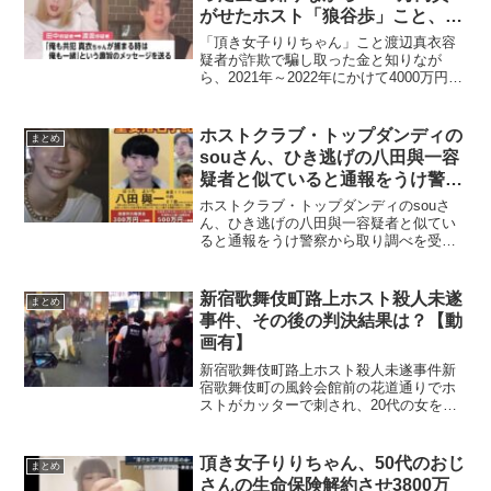
がせたホスト「狼谷歩」こと、田
中裕志容疑者(26)とホスト店の店
「頂き女子りりちゃん」こと渡辺真衣容
長・橋本一喜容疑者(34)を逮捕！
疑者が詐欺で騙し取った金と知りなが
ら、2021年～2022年にかけて4000万円貢
【動画有】
がせたホスト「狼谷歩」こと、田中裕志
容疑者(26)とホスト店の店長・橋本一喜容
疑者(34)が逮捕されたことが話題になって
ホストクラブ・トップダンディの
まとめ
い...
souさん、ひき逃げの八田與一容
疑者と似ていると通報をうけ警察
から取り調べを受けてしまう
ホストクラブ・トップダンディのsouさ
www
ん、ひき逃げの八田與一容疑者と似てい
ると通報をうけ警察から取り調べを受け
てしまうwwwホストクラブ「TOPDANDY
TOKYO」のsouさんが、懸賞金800万円
になったひき逃げ犯「八田與一」に似て
新宿歌舞伎町路上ホスト殺人未遂
まとめ
いる...
事件、その後の判決結果は？【動
画有】
新宿歌舞伎町路上ホスト殺人未遂事件新
宿歌舞伎町の風鈴会館前の花道通りでホ
ストがカッターで刺され、20代の女を現
行犯逮捕されました。女はコンビニでカ
ッターを買ってきて「あなたのせいでこ
うなった」「お前人の事ぶっ壊してふざ
頂き女子りりちゃん、50代のおじ
まとめ
けんなよ」などとホスト...
さんの生命保険解約させ3800万