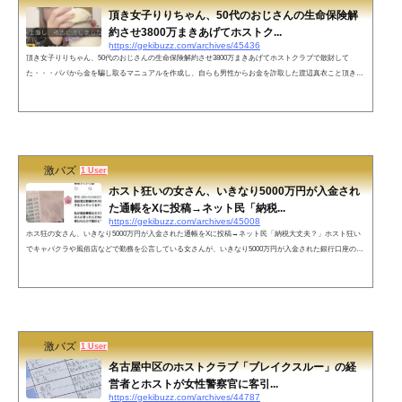
頂き女子りりちゃん、50代のおじさんの生命保険解
約させ3800万まきあげてホストク...
https://gekibuzz.com/archives/45436
頂き女子りりちゃん、50代のおじさんの生命保険解約させ3800万まきあげてホストクラブで散財して
た・・・パパから金を騙し取るマニュアルを作成し、自らも男性からお金を詐取した渡辺真衣こと頂き女
子りりちゃん、50代のおじさんの生命保険解約させ3800万まきあげてホストクラブで散財してたことも判
明しました・・・ネットの声パパ活とかもそうだけど「頂き女子」って呼ぶのが良い事のように思う人が
けっこういると思うだから「物乞い女子」にしたらいいと思います『私たちは頂かされた展』とか開いて
被害者ぶりそう結婚詐欺という形...
激バズ
1 User
ホスト狂いの女さん、いきなり5000万円が入金され
た通帳をXに投稿→ネット民「納税...
https://gekibuzz.com/archives/45008
ホス狂の女さん、いきなり5000万円が入金された通帳をXに投稿→ネット民「納税大丈夫？」ホスト狂い
でキャバクラや風俗店などで勤務を公言している女さんが、いきなり5000万円が入金された銀行口座の通
帳をXに投稿したところ、ネット民が「脱税の可能性高い」「納税大丈夫？」などと心配する声が挙がっ
ています。ネットの声2500万の納税という社会貢献の鑑振込だと贈与税とか心配…これ、ヤバいよ実親
(他人でも同じ)からの5000万贈与だと、たぶん贈与税2398万円請求くる銀行振込だと記録がのこるから、
来年3月に確定申告しないと3年以内...
激バズ
1 User
名古屋中区のホストクラブ「ブレイクスルー」の経
営者とホストが女性警察官に客引...
https://gekibuzz.com/archives/44787