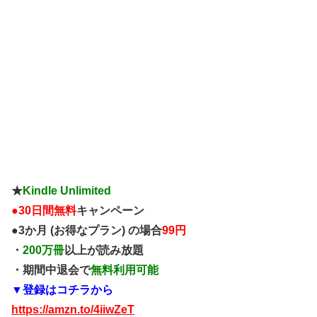
★
Kindle Unlimited
●
30日間無料
キャンペーン
●3か月 (お得なプラン) の場合
99円
・
200万冊
以上が読み放題
・期間中退会で
無料利用可能
▼登録はコチラから
https://amzn.to/4iiwZeT