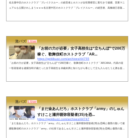
名古屋中区のホストクラブ「ブレイクスルー」の経営者とホストが女性警察官に客引きで逮捕、営業マニ
ュアルも公開されしまうｗｗｗ名古屋中区のホストクラブ「ブレイクスルー」の経営者、高橋雄己容疑者
（36）とホストが、私服の女性警察官に客引きで逮捕。その後、営業マニュアルも押収されその内容が公
開され、その内容が話題になっています。 風営法違反の疑いで逮捕されたのは、名古屋市中区栄のホス
トクラブ「BreakThrough」の経営者、高橋雄己容疑者（36）とホストの男2人です。 警察によります
と、3人は今年2月、共謀して路上...
激バズ
1 User
「お前の力が必要」女子高校生は“立ちんぼ”で200万
稼ぐ、歌舞伎町ホストクラブ「AR...
https://gekibuzz.com/archives/44755
「お前の力が必要」女子高校生は“立ちんぼ”で200万稼ぐ、歌舞伎町ホストクラブ「ARCANA」代表の堤
一彰容疑者を逮捕当時17歳だった女子高校生を18歳未満と知りながら客として立ち入らせたうえ酒を提供
した疑いで、新宿区歌舞伎町のホストクラブ「ARCANA」の代表、堤一彰容疑者（37）が逮捕されまし
た。なお、言われ女子高校生は「ナンバーワンになるためお前の力が必要」と言われ店に34日間通い、17
3万円あまりを支払っており、その支払いのため“立ちんぼ”で200万稼いでいたとされています。風営法違
反の疑いで逮捕されたのは東京・新宿...
激バズ
1 User
「まだ金あんだろ」ホストクラブ「army」のしゅん
すけこと瀬井聴弥容疑者(35)を恐...
https://gekibuzz.com/archives/44747
「まだ金あんだろ」ホストクラブ「army」のしゅんすけこと瀬井聴弥容疑者(35)を恐喝と傷害の疑いで逮
捕歌舞伎町のホストクラブ「army」の社長であるしゅんすけこと瀬井聴弥容疑者(35)を恐喝と傷害の疑い
で逮捕、瀬井聴弥容疑者は、女性からホストクラブの飲食代の売掛金を20万円回収した後に顔を殴りケガ