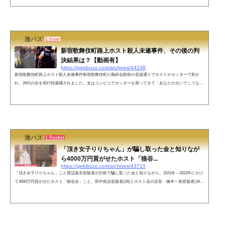
をさせ、「まだ金あるだろ」と迫って10万円を脅し取った疑いが持たれています。東京・歌舞伎町のホス
トの男が売掛金の回収を巡って「まだ金あるだろ」などと言って30代の女性客から現金10万円を脅し取っ
たなどとして逮捕されました...
激バズ
1 User
新宿歌舞伎町路上ホスト殺人未遂事件、その後の判
決結果は？【動画有】
https://gekibuzz.com/archives/44238
新宿歌舞伎町路上ホスト殺人未遂事件新宿歌舞伎町の風鈴会館前の花道通りでホストがカッターで刺さ
れ、20代の女を現行犯逮捕されました。女はコンビニでカッターを買ってきて「あなたのせいでこうなっ
た」「お前人の事ぶっ壊してふざけんなよ」などとホストの首を刺したとのこと。なお女はホストで半年
で1800万使っていたとのこと・・・新宿歌舞伎町の花道通りでホストが刺される 20代女を現行犯で逮捕
20代女性がコンビニでカッターを買ってきて「あなたのせいでこうなった」「◯ねクソガキ」「お前人の
事ぶっ壊してふざけんなよ」など...
激バズ
1 Pocket
「頂き女子りりちゃん」が騙し取った金と知りなが
ら4000万円貢がせたホスト「狼谷...
https://gekibuzz.com/archives/43715
「頂き女子りりちゃん」こと渡辺真衣容疑者が詐欺で騙し取った金と知りながら、2021年～2022年にかけ
て4000万円貢がせたホスト「狼谷歩」こと、田中裕志容疑者(26)とホスト店の店長・橋本一喜容疑者(34)
が逮捕されたことが話題になっています。今回は更に「狼谷歩」こと、田中裕志容疑者の年収や出身大学
などについても調べてみました。「頂き女子りりちゃん」が騙し取った金と知りながら4000万円貢がせた
ホスト「狼谷歩」こと、田中裕志容疑者(26)とホスト店の店長・橋本一喜容疑者(34)を逮捕！ “頂き女子
りりちゃん”と呼ばれる女が...