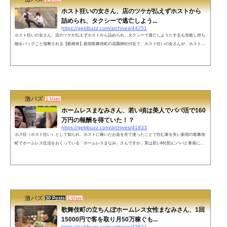
ホスト狂いの女さん、店のツケが払えずホストから
詰められ、タクシーで逃亡しよう...
https://gekibuzz.com/archives/44251
ホスト狂いの女さん、店のツケが払えずホストから詰められ、タクシーで逃亡しようとするも失敗し持ち
物をバッグごと強奪される【動画有】新宿歌舞伎町の花園神社付近で、ホスト狂いの女さんが、ホストク
ラブで飲食したツケが払えずホストから詰められるも、隙を見て逃げ出しタクシーで逃亡しようとする
も、失敗し持ち物をバッグごと強奪されるた動画が話題になっています。ホス狂女性、店のツケが払えず
ホストから支払うよう詰められる↓隙を見てタクシーで逃げようとする↓失敗して持ち物をバッグごと強奪
される pic.twitter.com/MpdE4B...
激バズ
1 User
ホームレスまなみさん、若い頃は美人でパパ活で160
万円の報酬を得ていた！？
https://gekibuzz.com/archives/41833
ホス狂（ホスト狂い）として知られ、ホストに稼いだお金を全て使ったことで住む家を失い新宿の歌舞伎
町でホームレス生活をおくっている「ホームレスまなみ」さんですが、実は若い時(昔)にパパと香港に行
って、160万円を得ていたことや吉原の店で働きナンバー2になっていたこともわかりました。ホームレス
まなみさん、若い頃は美人でパパ活で160万円の報酬を得ていた！？ホームレスまなみさんさんの若い時
（昔）の写真ホームレスまなみさんは、2023年時点で27歳ですが、若い時はそれないのルックスだったよ
うです。これなら、吉原の大人...
激バズ
30 Posts
1 User
歌舞伎町の立ちんぼホームレス女性まなみさん、1回
15000円で客を取り月50万稼ぐも...
https://gekibuzz.com/archives/33621