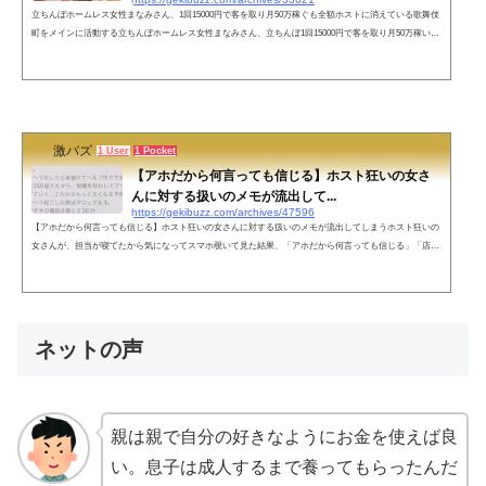
立ちんぼホームレス女性まなみさん、1回15000円で客を取り月50万稼ぐも全額ホストに消えている歌舞伎
町をメインに活動する立ちんぼホームレス女性まなみさん、立ちんぼ1回15000円で客を取り月50万稼いで
いるが、全額ホストに消えているという実態を、さきっちょナースたきさんのYouTubeチャンネルのイン
タビューで明らかになりました。1回15000円で客を取るホームレス女性。立ちんぼで月50万稼いでいる
が、全額ホストに消えている…。 pic.twitter.com/csZrqEQPV7— りのこ❄️ (@ring6565) January 21, 2023 自
分の衣...
激バズ
1 User
1 Pocket
【アホだから何言っても信じる】ホスト狂いの女さ
んに対する扱いのメモが流出して...
https://gekibuzz.com/archives/47596
【アホだから何言っても信じる】ホスト狂いの女さんに対する扱いのメモが流出してしまうホスト狂いの
女さんが、担当が寝てたから気になってスマホ覗いて見た結果、「アホだから何言っても信じる」「店で
会う前に数回電話で色入れ」「リピあり中〇し」などと書かれたメモが発見され、それがX(Twitter)に投
稿され話題になっています。ネットの声マニュアルに決まってんだろ！ただの客やんそら客は5人や10人
じゃないだろうからねえ患者のカルテ書かずに全部記憶頼りの医者とかぜってー無理でしょメモしとかな
いとどの娘がどんなだったか忘...
ネットの声
親は親で自分の好きなようにお金を使えば良
い。息子は成人するまで養ってもらったんだ