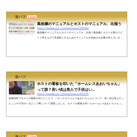
om/pEtmoUWOdt— 滝...
激バズ
1 User
風俗嬢のマニュアルとホストのマニュアル、出揃う
https://gekibuzz.com/archives/35094
風俗嬢のマニュアルとホストのマニュアル、出揃う風俗嬢とホストが客のリピ
ート率を上げて常連客にするためのマニュアルが投稿され反響を呼んでいま
す。風俗嬢のマニュアルホストのマニュアルネットの声風俗嬢の方これしっか
り実践されたらリピート率高そう。ホストの方も芯食ってて凄い— ta-kun (@ta_
kun1974) August 20, 2022 風俗嬢とホストではターゲットにする年齢層が違うと
いう点が興味深い。風俗嬢は30代40代向け、ホストは20代後半～30代向けな気
がする。— はむ🧞‍♂️ (@hamuhamu2015...
激バズ
ホストの看板を叩いた「ホームレスあおいちゃん」
って誰？若い頃は美人で子供はい...
https://gekibuzz.com/archives/45225
歌舞伎町でホストの看板を叩いたことで、バズったホームレスあおいちゃんについて、若い頃は美人だっ
たことや子供がいるという噂について調査しました。ホストの看板を叩いたホームレスあおいちゃんって
誰？wiki風プロフィールトー横界隈にいるホームレスあおいちゃんのプロフィールは以下の通りです。ホ
ームレスあおいちゃん wiki風プロフィール本名：不明通称：ホームレスあおいちゃん生年月日：1980年年
齢：2023年時点で43歳出身地：神奈川県川崎市多摩区生田住所：歌舞伎町の路上（トー横付近）職業：無
職家族構成：父(行政書士)・...
激バズ
1 User