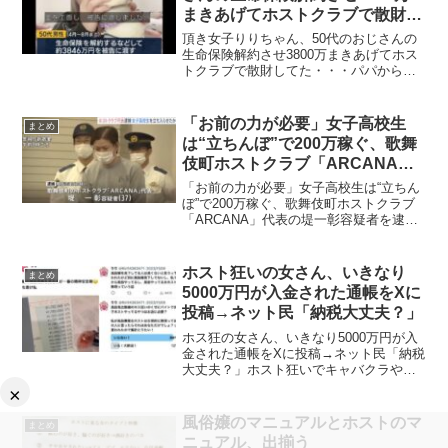
まきあげてホストクラブで散財し
てた・・・
頂き女子りりちゃん、50代のおじさんの
生命保険解約させ3800万まきあげてホス
トクラブで散財してた・・・パパから金
を騙し取るマニュアルを作成し、自らも
男性からお金を詐取した渡辺真衣こと頂
き女子りりちゃん、50代のおじさんの生
「お前の力が必要」女子高校生
まとめ
命保険解約させ3...
は“立ちんぼ”で200万稼ぐ、歌舞
伎町ホストクラブ「ARCANA」
代表で「流れ星 聖葉」こと堤一
「お前の力が必要」女子高校生は“立ちん
彰容疑者を逮捕
ぼ”で200万稼ぐ、歌舞伎町ホストクラブ
「ARCANA」代表の堤一彰容疑者を逮捕
当時17歳だった女子高校生を18歳未満と
知りながら客として立ち入らせたうえ酒
を提供した疑いで、新宿区歌舞伎町のホ
ホスト狂いの女さん、いきなり
まとめ
ストクラブ...
5000万円が入金された通帳をXに
投稿→ネット民「納税大丈夫？」
ホス狂の女さん、いきなり5000万円が入
金された通帳をXに投稿→ネット民「納税
大丈夫？」ホスト狂いでキャバクラや風
俗店などで勤務を公言している女さん
×
が、いきなり5000万円が入金された銀行
口座の通帳をXに投稿したところ、ネット
風俗嬢のマニュアルとホストのマ
まとめ
民が「脱税の可...
ニュアル、出揃う