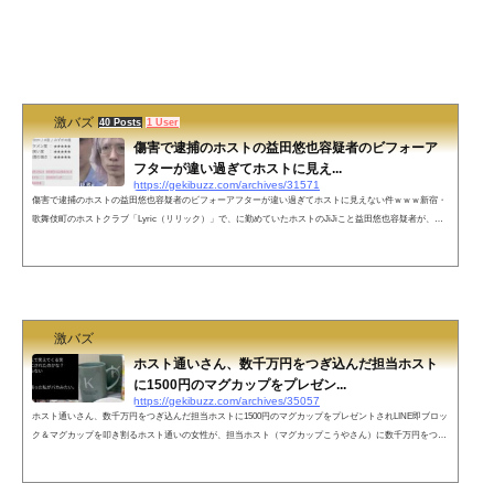
激バズ
40 Posts
1 User
傷害で逮捕のホストの益田悠也容疑者のビフォーア
フターが違い過ぎてホストに見え...
https://gekibuzz.com/archives/31571
傷害で逮捕のホストの益田悠也容疑者のビフォーアフターが違い過ぎてホストに見えない件ｗｗｗ新宿・
歌舞伎町のホストクラブ「Lyric（リリック）」で、に勤めていたホストのJiJiこと益田悠也容疑者が、同
居する交際相手の20代の女性の顔を殴ったり蹴り上げるなどして怪我を負わせて、逮捕されました。この
益田容疑者のビフォーアフターのアフターがホストに見えなすぎるとして話題になっています。●事件の
概要東京・新宿区歌舞伎町のホストクラブで交際相手の女性の顔を蹴るなどして重傷を負わせたとして、
32歳のホストの男が逮捕され...
激バズ
ホスト通いさん、数千万円をつぎ込んだ担当ホスト
に1500円のマグカップをプレゼン...
https://gekibuzz.com/archives/35057
ホスト通いさん、数千万円をつぎ込んだ担当ホストに1500円のマグカップをプレゼントされLINE即ブロッ
ク＆マグカップを叩き割るホスト通いの女性が、担当ホスト（マグカップこうやさん）に数千万円をつぎ
込んだにもかかわらず、そのお礼が1500円のマグカップと700円のハンカチだったことに激怒し、LINE即
ブロックでマグカップを叩き割ったとして反響を呼んでいます。ホスト通いさん、数千万円をつぎ込んだ
推しのホストに1500円のマグカップをプレゼントされLINE即ブロック＆マグカップを叩き割る pic.twitter.c