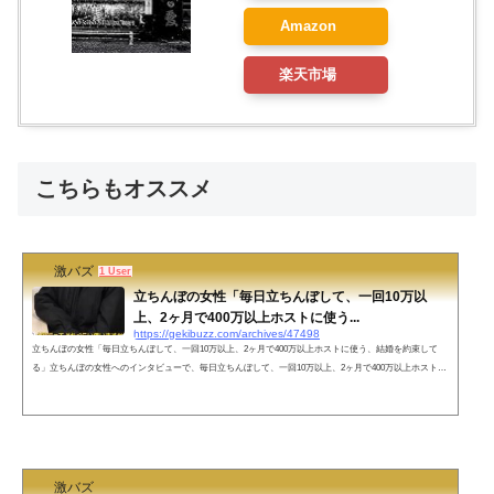
Amazon
楽天市場
こちらもオススメ
激バズ
1 User
立ちんぼの女性「毎日立ちんぼして、一回10万以
上、2ヶ月で400万以上ホストに使う...
https://gekibuzz.com/archives/47498
立ちんぼの女性「毎日立ちんぼして、一回10万以上、2ヶ月で400万以上ホストに使う、結婚を約束して
る」立ちんぼの女性へのインタビューで、毎日立ちんぼして、一回10万以上、2ヶ月で400万以上ホストに
使っていて、結婚を約束してるかの質問には「します、絶対」という回答が帰ってくるなど」というたち
んぼの実態が明らかになりました。ネットの声ホストが結婚してくれるって信じれるのやばすぎますねｗ
誰か的確な助言を与える人が近くにいればいいのだが……地に足をつけた生活をして自分の足元をよく確
認すれば破滅から抜け出せるはず...
激バズ