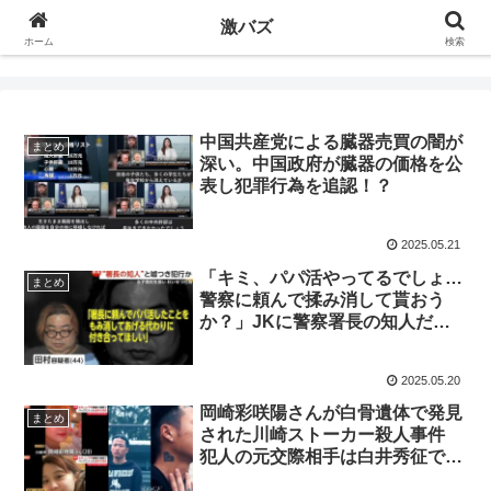
激バズ
ホーム
検索
中国共産党による臓器売買の闇が
まとめ
深い。中国政府が臓器の価格を公
表し犯罪行為を追認！？
2025.05.21
「キミ、パパ活やってるでしょ…
まとめ
警察に頼んで揉み消して貰おう
か？」JKに警察署長の知人だと
ウソをつき、わいせつ行為をした
容疑で田村高広容疑者(44)を逮捕
2025.05.20
岡崎彩咲陽さんが白骨遺体で発見
まとめ
された川崎ストーカー殺人事件
犯人の元交際相手は白井秀征で
OGFの元ラッパーか？弟の証言も