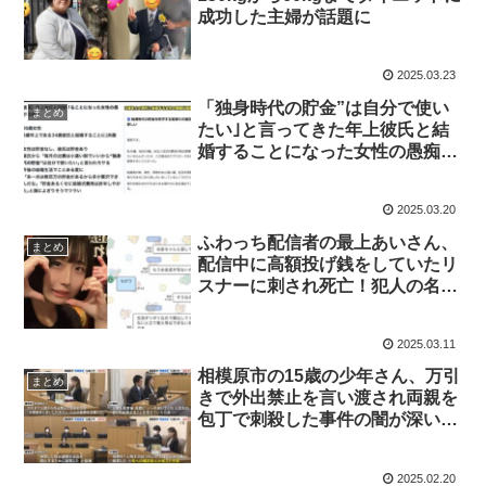
成功した主婦が話題に
2025.03.23
「独身時代の貯金”は自分で使い
まとめ
たい｣と言ってきた年上彼氏と結
婚することになった女性の愚痴が
話題に
2025.03.20
ふわっち配信者の最上あいさん、
まとめ
配信中に高額投げ銭をしていたリ
スナーに刺され死亡！犯人の名前
は高野健一で顔や犯行動機も判明
しLINEも流出！
2025.03.11
相模原市の15歳の少年さん、万引
まとめ
きで外出禁止を言い渡され両親を
包丁で刺殺した事件の闇が深い、
親が性的虐待の可能性も・・・
2025.02.20