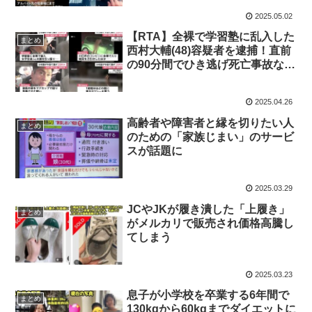
紹介 【動画有】
2025.05.02
【RTA】全裸で学習塾に乱入した
まとめ
西村大輔(48)容疑者を逮捕！直前
の90分間でひき逃げ死亡事故など
20件の犯罪を起こす
2025.04.26
高齢者や障害者と縁を切りたい人
まとめ
のための「家族じまい」のサービ
スが話題に
2025.03.29
JCやJKが履き潰した「上履き」
まとめ
がメルカリで販売され価格高騰し
てしまう
2025.03.23
息子が小学校を卒業する6年間で
まとめ
130kgから60kgまでダイエットに