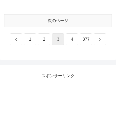
次のページ
前
次
1
2
3
4
377
へ
へ
スポンサーリンク