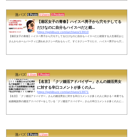
んでいます港区女子は六本木でおじさんから奢られまくりプレゼント貰いまくりで24歳〜27歳のピーク時
には年収1,800万程度の生活水...
激バズ
6 Posts
3 Users
3 Pockets
【港区女子の青春】ハイスペ男子から穴モテしてる
だけなのに自分もハイスぺだと錯...
https://gekibuzz.com/archives/13910
【港区女子の青春】ハイスペ男子から穴モテしてるだけなのに自分もハイスぺだと錯覚する人生港区おじ
さんからホームパーティに誘われタクシー代をもらって、すぐタクシー下りたり、ハイスペ男子から穴モ
テしてるだけなのに自分もハイスぺだと錯覚してしまうそんな「港区女子の青春」が投稿され反響を呼ん
でいます。【港区女子の青春】1. 埼玉のさえないサラリーマン家庭に生まれる2. 父親はサラリーマン(課
長止まり) + 専業主婦(Fラン女子大卒)3. 高校は偏差値の低い中高一貫か自称進学校4. 両親の古い価値観で
Dラン女子大あたりに滑り...
激バズ
1 User
1 Pocket
【名言】「クソ婚活アドバイザー」さんの婚活男女
に対する辛口コメントが多くの人...
https://gekibuzz.com/archives/13971
【名言】「クソ婚活アドバイザー」さんの婚活男女に対する辛口コメントが多くの人に刺さる！本業でも
結婚相談所の婚活アドバイザーをしている「クソ婚活アドバイザー」さんの辛口コメントが多くの人に刺
さると反響を呼んでいます。ネットの声クソ婚さんの情熱を見て、ここまで熱心になってくれるならわた
しも結婚相談所のお世話になりたいなと思いました。相談所の方は皆様（情熱的でないにしても）親身に
なっていらっしゃいますか？それとも、ビジネスライクにしている方もいますか？— あるてみしにん (@j
un680) October 7, 201...
激バズ
8 Posts
1 User