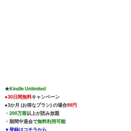
★
Kindle Unlimited
●
30日間無料
キャンペーン
●3か月 (お得なプラン) の場合
99円
・
200万冊
以上が読み放題
・期間中退会で
無料利用可能
▼登録はコチラから