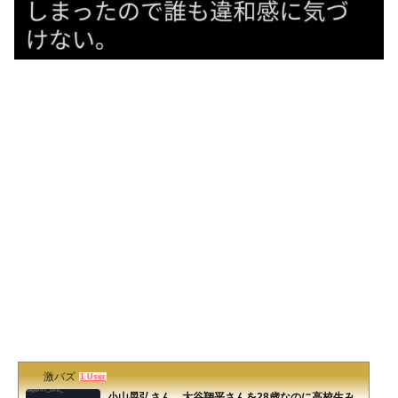
激バズ
1 User
小山晃弘さん、大谷翔平さんを28歳なのに高校生み