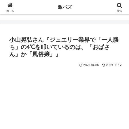
激バズ
ホーム
検索
小山晃弘さん『ジュエリー業界で「一人勝
ち」の4℃を叩いているのは、「おばさ
ん」か「風俗嬢」』
2022.04.06
2023.03.12