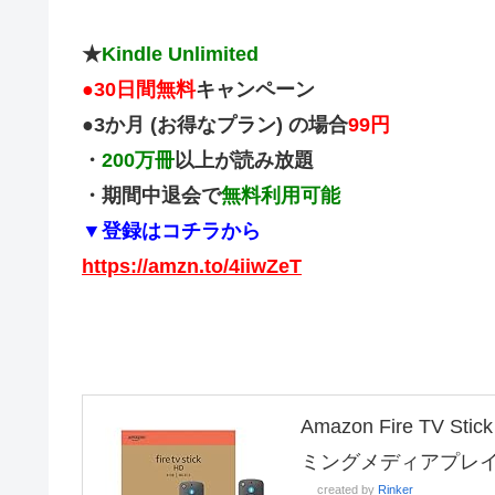
★
Kindle Unlimited
●
30日間無料
キャンペーン
●3か月 (お得なプラン) の場合
99円
・
200万冊
以上が読み放題
・期間中退会で
無料利用可能
▼登録はコチラから
https://amzn.to/4iiwZeT
Amazon Fire TV
ミングメディアプレ
created by
Rinker