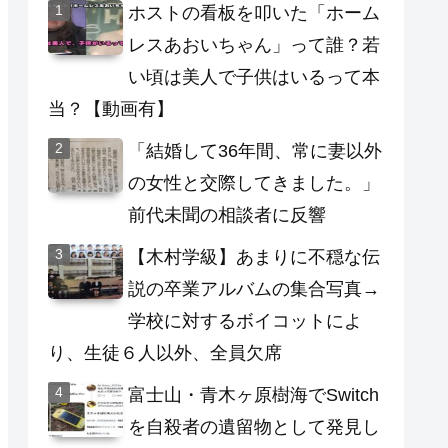
ホストの看板を叩いた「ホーム
レスあおいちゃん」って誰？若
い頃は美人で子供はいるって本
当？【動画有】
「結婚して36年間、常に妻以外
の女性と交際してきました。」
前代未聞の相談者に反響
【木村学級】あまりに不穏な伝
説の卒業アルバムの集合写真→
学校に対するボイコットによ
り、生徒６人以外、全員欠席
富士山・青木ヶ原樹海でSwitch
を自殺者の遺留物として発見し