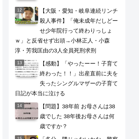
【大阪・愛知・岐阜連続リンチ
殺人事件】「俺未成年だしどー
せ少年院行って終わりっしょ
ｗ」と反省せず出頭→小林正人・小森
淳・芳我匡由の3人全員死刑求刑
【感動】「やったーー！子育て
終わった！！」出産直前に夫を
失ったシングルマザーの子育て
日記が本当に泣ける
【問題】38年前 お母さんは38
歳でした 38年後お母さんは何
歳ですか？