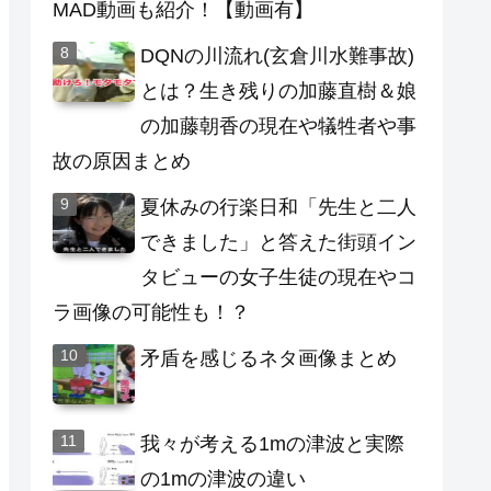
MAD動画も紹介！【動画有】
DQNの川流れ(玄倉川水難事故)
とは？生き残りの加藤直樹＆娘
の加藤朝香の現在や犠牲者や事
故の原因まとめ
夏休みの行楽日和「先生と二人
できました」と答えた街頭イン
タビューの女子生徒の現在やコ
ラ画像の可能性も！？
矛盾を感じるネタ画像まとめ
我々が考える1mの津波と実際
の1mの津波の違い