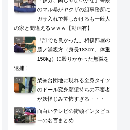
「多分、隣じゃないかな」警察
のマル暴がヤクザの組事務所に
ガサ入れで押しかけるも一般人
の家と間違えるｗｗｗ【動画有】
「誰でも良かった」相撲部屋の
勝ノ浦親方（身長183cm、体重
158kg）に殴りかかった無職を
逮捕！
梨香台団地に現れる全身タイツ
のドール変身願望持ちの不審者
が妖怪じみて怖すぎる・・・
面白いテレビの街頭インタビュ
ーの名言まとめ