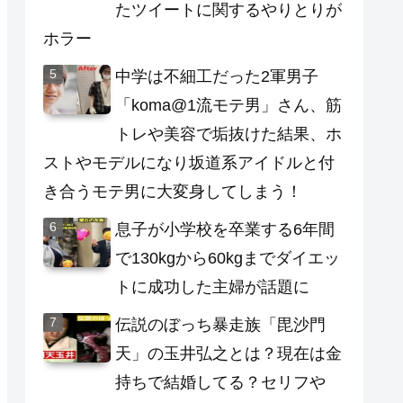
たツイートに関するやりとりが
ホラー
中学は不細工だった2軍男子
「koma@1流モテ男」さん、筋
トレや美容で垢抜けた結果、ホ
ストやモデルになり坂道系アイドルと付
き合うモテ男に大変身してしまう！
息子が小学校を卒業する6年間
で130kgから60kgまでダイエッ
トに成功した主婦が話題に
伝説のぼっち暴走族「毘沙門
天」の玉井弘之とは？現在は金
持ちで結婚してる？セリフや