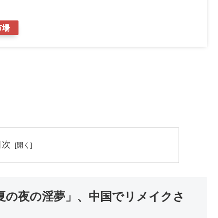
市場
目次
夏の夜の淫夢」、中国でリメイクさ