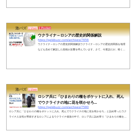
シア国防省のから、軍の移動情報や軍部の人間の個人情報などのデータを漏洩させたことが報告されたロ
シア国防省のWebサイトが418 I’m a teapotを返してくるという話題で、勘でロシア国内のVPNサーバ使え
ば正常に返ってくるんじゃね、...
激バズ
1 User
1 Pocket
ウクライナ～ロシアの歴史的関係解説
https://gekibuzz.com/archives/7656
ウクライナ～ロシアの歴史的関係解説ウクライナ～ロシアの歴史的関係を地理
なども含めて解説した投稿が反響を呼んでいます。さて、今更話だが。軽く、
ウクライナとロシアの関係をツリーで話しておこう。ツイッターで初めてウク
ライナを知った！という人向けの、とても軽い紹介だ。まずウクライナとロシ
アの地理関係はこんな感じだ。緑がロシア、オレンジがウクライナ。ウクライ
ナ君思ったより広いな？ pic.twitter.com/JrsnN5Hhkm— 【WilD】ワイルドゲリ
ラ（JEFF） (@WildG_Jeff) February 24, 2022というのもそのはずで、ウクライ
ナは...
激バズ
1 User
ロシア兵に「ひまわりの種をポケットに入れ、死ん
でウクライナの地に花を咲かせろ...
https://gekibuzz.com/archives/7580
ロシア兵に「ひまわりの種をポケットに入れ、死んでウクライナの地に花を咲かせろ」と詰め寄ったウク
ライナ人女性が男前すぎるロシアによるウクライナ侵攻の中で、ロシア兵に詰め寄り「ひまわりの種をポ
ケットに入れ、死んでウクライナの地に花を咲かせろ」と言ったウクライナ人女性が男前すぎると反響を
呼んでいます。国民総動員令全面禁止の中ロシア兵になぜ来たのか詰め寄る孤立無援のウクライナ人女性
が男前すぎるひまわりの種をポケットに入れ、死んでウクライナの地に花を咲かせろと言ったらしいロシ
ア各地で反戦デモでロシア国...