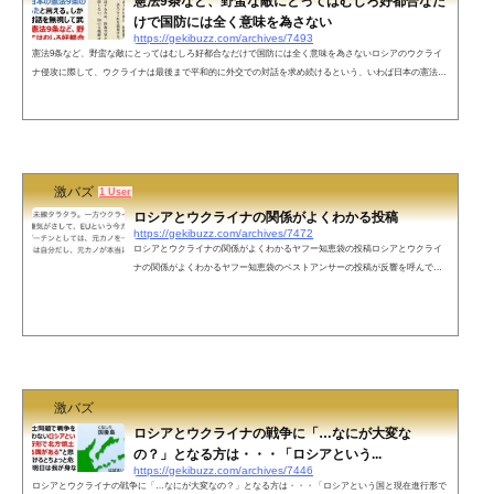
憲法9条など、野蛮な敵にとってはむしろ好都合なだ
けで国防には全く意味を為さない
https://gekibuzz.com/archives/7493
憲法9条など、野蛮な敵にとってはむしろ好都合なだけで国防には全く意味を為さないロシアのウクライ
ナ侵攻に際して、ウクライナは最後まで平和的に外交での対話を求め続けるという、いわば日本の憲法9
条の精神を体現してきたが、それは野蛮な敵にとってはむしろ好都合なだけで国防には全く意味を為さな
いという投稿が反響を呼んでいます。ウクライナは核を放棄しており、ロシアと最後まで平和的に外交で
の対話を求め続けたわけで、いわば、日本の憲法9条の精神を体現したと言える。しかし、ロシアは対話
を無視して武力侵攻した。憲法9...
激バズ
1 User
ロシアとウクライナの関係がよくわかる投稿
https://gekibuzz.com/archives/7472
ロシアとウクライナの関係がよくわかるヤフー知恵袋の投稿ロシアとウクライ
ナの関係がよくわかるヤフー知恵袋のベストアンサーの投稿が反響を呼んでい
ます。ロシアとウクライナの関係これ、めっちゃわかりやすい笑 pic.twitter.com/
BSAhMCWgYO— ten (@ten_bpe) February 24, 2022 ネットの声不謹慎かもしれな
いがこの例え通りで、ロシアはウクライナを「憎んで」いるわけではない。む
しろ「ロシア」の語源である「ルーシ」とはウクライナ地方のことで、自分達
のルーツでもある。それがNATOという的に回るのがどうしても許せない...
激バズ
ロシアとウクライナの戦争に「…なにが大変な
の？」となる方は・・・「ロシアという...
https://gekibuzz.com/archives/7446
ロシアとウクライナの戦争に「…なにが大変なの？」となる方は・・・「ロシアという国と現在進行形で