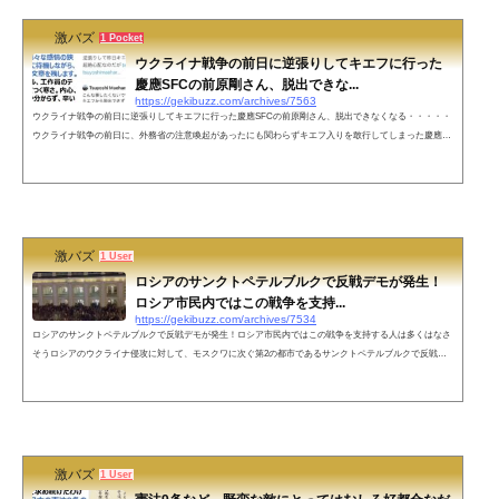
激バズ
1 Pocket
ウクライナ戦争の前日に逆張りしてキエフに行った
慶應SFCの前原剛さん、脱出できな...
https://gekibuzz.com/archives/7563
ウクライナ戦争の前日に逆張りしてキエフに行った慶應SFCの前原剛さん、脱出できなくなる・・・・・
ウクライナ戦争の前日に、外務省の注意喚起があったにも関わらずキエフ入りを敢行してしまった慶應義
塾大学 湘南藤沢キャンパス（SFC）の大学生・前原剛さんがキエフから脱出できなくなってしまったとい
う投稿が話題になっています。こんな事したくないですが。ウクライナのキエフから脱出できず、寒さと
恐怖と様々な感情の狭間、シェルターに待機しながら、もしものために文章を残します。ロシアのミサイ
ル、工作員のテロ、外気の凍て...
激バズ
1 User
ロシアのサンクトペテルブルクで反戦デモが発生！
ロシア市民内ではこの戦争を支持...
https://gekibuzz.com/archives/7534
ロシアのサンクトペテルブルクで反戦デモが発生！ロシア市民内ではこの戦争を支持する人は多くはなさ
そうロシアのウクライナ侵攻に対して、モスクワに次ぐ第2の都市であるサンクトペテルブルクで反戦デ
モが発生！ロシア市民内でも、この戦争を支持する人は多くはなさそうです！サンクトペテルブルクの反
戦デモ。そもそもデモをするだけで逮捕される危険が高いロシアでまだこれほどの数がデモに出るとは、
ロシア市民内ではこの戦争を支持する人は多くはなさそうです。 pic.twitter.com/5fMhAutK6s— アメリカ政
治 (@America_seiji)...
激バズ
1 User