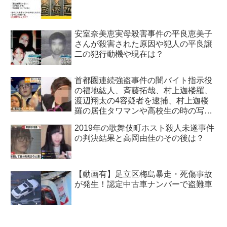
安室奈美恵実母殺害事件の平良恵美子
さんが殺害された原因や犯人の平良譲
二の犯行動機や現在は？
首都圏連続強盗事件の闇バイト指示役
の福地紘人、斉藤拓哉、村上迦楼羅、
渡辺翔太の4容疑者を逮捕、村上迦楼
羅の居住タワマンや高校生の時の写真
も特定！
2019年の歌舞伎町ホスト殺人未遂事件
の判決結果と高岡由佳のその後は？
【動画有】足立区梅島暴走・死傷事故
が発生！認定中古車ナンバーで盗難車