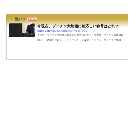
方』 (@pichikyo) February 12, 2022 ソ連からロシアになって旧ソ連からいっぱい
国が独立した。気がついたら独立した国全部西側の同盟(NA...
激バズ
1 User
今現在、プーチン大統領に相応しい称号はどれ？
https://gekibuzz.com/archives/7007
今現在、プーチン大統領に相応しい称号はどれ？「今現在、プーチン大統領に
相応しい称号はどれ？」というアンケートを取ったところ、ロシア人に禁酒さ
せる以外は全て可能な男というアンケート結果が出て、それが面白すぎると話
題になっています。これ笑った pic.twitter.com/Ydp4u1IN3z— Hoi4 投票垢 (@Hoi
496962680) February 18, 2022 ネットの声その辛うじて残った理性も今…— どこ
にでもいてどこにもいないすき焼き奉行 (@SukiyakiBugyo) February 18, 2022 本
人にバレたらサイバー攻撃されそうw— KS (@KS8807995...