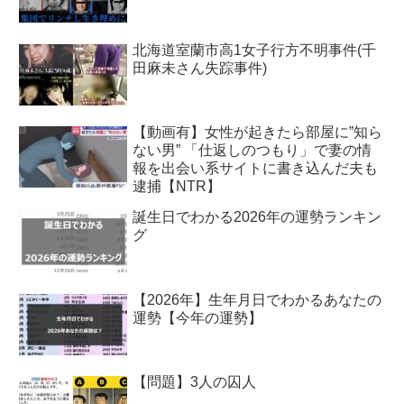
北海道室蘭市高1女子行方不明事件(千
田麻未さん失踪事件)
【動画有】女性が起きたら部屋に”知ら
ない男” 「仕返しのつもり」で妻の情
報を出会い系サイトに書き込んだ夫も
逮捕【NTR】
誕生日でわかる2026年の運勢ランキン
グ
【2026年】生年月日でわかるあなたの
運勢【今年の運勢】
【問題】3人の囚人