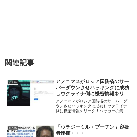
関連記事
アノニマスがロシア国防省のサー
まとめ
バーダウンさせハッキングに成功
しウクライナ側に機密情報をリー
ク！
アノニマスがロシア国防省のサーバーダ
ウンさせハッキングに成功しウクライナ
側に機密情報をリーク！ハッカーの集合
知ともいえるアノニマス（Anonymous）
がロシア国防省のサーバーをハッキング
して、軍の移動情報や軍人の個人情報な
「ウラジーミル・プーチン」容疑
まとめ
どを遅漏させウク...
者逮捕・・・