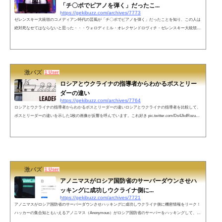
「チ〇ポでピアノを弾く」だったこ...
https://gekibuzz.com/archives/7773
ゼレンスキー大統領のコメディアン時代の芸風が「チ〇ポでピアノを弾く」だったことを知り、この人は
絶対死なせてはならないと思った・・・ウォロディミル・オレクサンドロヴィチ・ゼレンスキー大統領
は、キエフ国立経済大学で法学を専攻した後に、コメディアンになりましたが、そのコメディアン時代の
芸風が「チ〇ポでピアノを弾く」だったことを知り、この人は絶対死なせてはならないと思ったという投
稿が反響を呼んでいます。https://www.youtube.com/watch?v=HbmZrzN3WFEネットの声キエフの大砲！—
特定非営利活動個人・源朝...
激バズ
1 User
ロシアとウクライナの指導者からわかるボスとリー
ダーの違い
https://gekibuzz.com/archives/7764
ロシアとウクライナの指導者からわかるボスとリーダーの違いロシアとウクライナの指導者を比較して、
ボスとリーダーの違いを示した1枚の画像が反響を呼んでいます。これ好き pic.twitter.com/Ds4JkdRozu—
英国面の東方好き🐬💙💛🦋#NOWAR (@I_love_EarlGray) February 26, 2022 ネットの声一例『魔王城から
圧倒的な力と数を持った魔物を王国に攻め込ませる魔王プーチン vs 王国を守るため騎士とともにそれに
立ち向かう若き王』— 風のSILK (@PSO_SILK) February 26, 2022 小学生でも違いが分か...
激バズ
1 User
アノニマスがロシア国防省のサーバーダウンさせハ
ッキングに成功しウクライナ側に...
https://gekibuzz.com/archives/7721
アノニマスがロシア国防省のサーバーダウンさせハッキングに成功しウクライナ側に機密情報をリーク！
ハッカーの集合知ともいえるアノニマス（Anonymous）がロシア国防省のサーバーをハッキングして、軍
の移動情報や軍人の個人情報などを遅漏させウクライナ側にリークしたようです。■アノニマスによりロ