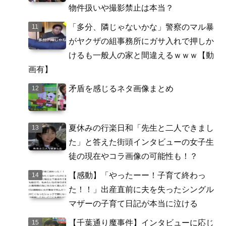
物件扱いや撮影禁止は本当？
「多分、隣じゃないかな」警察のマル暴
がヤクザの組事務所にガサ入れで押しか
けるも一般人の家と間違えるｗｗｗ【動
画有】
矛盾を感じるネタ画像まとめ
夏休みの行楽日和「先生と二人できまし
た」と答えた街頭インタビューの女子生
徒の現在やコラ画像の可能性も！？
【感動】「やったーー！子育て終わっ
た！！」出産直前に夫を失ったシングル
マザーの子育て日記が本当に泣ける
【千葉通り魔事件】インタビューに応じ