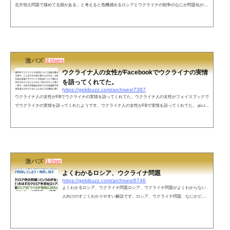
北方領土問題で揉めてる国がある」と考えると危機感出るロシアとウクライナの戦争のなにが問題化が分
からない人は、ロシアと現在進行形で北方領土問題で揉めてる日本について考えると危機感出るという投
稿が反響を呼んでいます。ちなみにロシアとウクライナの戦争に「…なにが大変なの？」となる方
は、“領土問題で戦争を起こすことを厭わないロシアという国と現在進行形で北方領土問題で揉めてる国
がある“と思い出していただけるとちょ...
激バズ
2 Users
ウクライナ人の女性がFacebookでウクライナの実情
を語ってくれてた。
https://gekibuzz.com/archives/7387
ウクライナ人の女性がFBでウクライナの実情を語ってくれてた。ウクライナ人の女性がフェイスブックで
でウクライナの実情を語ってくれたようです。ウクライナ人の女性がFBで実情を語ってくれてた。 pic.twi
tter.com/eIwZPCH7J5— 猫バス@FX (@nekobusFX) February 22, 2022 ウクライナの反露感情を理解するた
めに知っておきたい、ウクライナの歴史ウクライナの反露感情を理解するために知っておきたい、ウクラ
イナの歴史 pic.twitter.com/Zl2zwze5De— ユン🦥 (@yun_cons) February 22, 2022 ネットの声ご紹介、あり
が...
激バズ
1 User
よくわかるロシア、ウクライナ問題
https://gekibuzz.com/archives/6746
よくわかるロシア、ウクライナ問題ロシア、ウクライナ問題がよくわからない
人向けのすごくわかりやすい解説です。ロシア、ウクライナ問題、なにがどう
なっていまプーチンがああなって戦が始まりそうなのかよく分からないから3行
でよろしく、と賢いと友達に聞いたら、20行くらい来たけど、めっちゃ分かり
やすかったからツリー👇— ぴちきょ🌐『仮想空間とVR』『メタバースの歩き