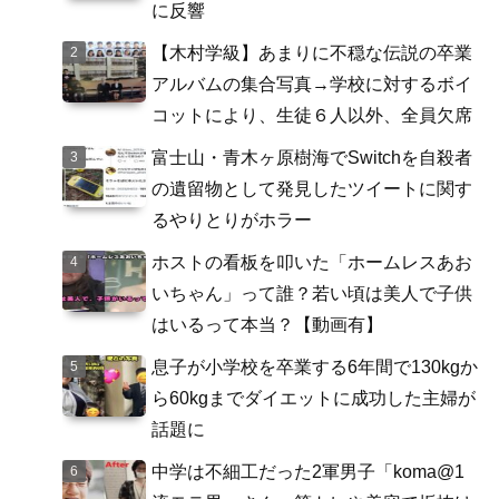
に反響
【木村学級】あまりに不穏な伝説の卒業
アルバムの集合写真→学校に対するボイ
コットにより、生徒６人以外、全員欠席
富士山・青木ヶ原樹海でSwitchを自殺者
の遺留物として発見したツイートに関す
るやりとりがホラー
ホストの看板を叩いた「ホームレスあお
いちゃん」って誰？若い頃は美人で子供
はいるって本当？【動画有】
息子が小学校を卒業する6年間で130kgか
ら60kgまでダイエットに成功した主婦が
話題に
中学は不細工だった2軍男子「koma@1