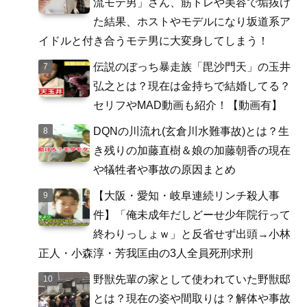
流モテ男」さん、筋トレや美容で垢抜け
た結果、ホストやモデルになり坂道系ア
イドルと付き合うモテ男に大変身してしまう！
伝説のぼっち暴走族「毘沙門天」の玉井
弘之とは？現在は金持ちで結婚してる？
セリフやMAD動画も紹介！【動画有】
DQNの川流れ(玄倉川水難事故)とは？生
き残りの加藤直樹＆娘の加藤朝香の現在
や犠牲者や事故の原因まとめ
【大阪・愛知・岐阜連続リンチ殺人事
件】「俺未成年だしどーせ少年院行って
終わりっしょｗ」と反省せず出頭→小林
正人・小森淳・芳我匡由の3人全員死刑求刑
野獣先輩の家として使われていた野獣邸
とは？現在の姿や間取りは？解体や事故