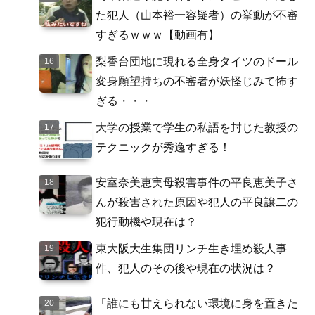
た犯人（山本裕一容疑者）の挙動が不審
すぎるｗｗｗ【動画有】
梨香台団地に現れる全身タイツのドール
変身願望持ちの不審者が妖怪じみて怖す
ぎる・・・
大学の授業で学生の私語を封じた教授の
テクニックが秀逸すぎる！
安室奈美恵実母殺害事件の平良恵美子さ
んが殺害された原因や犯人の平良譲二の
犯行動機や現在は？
東大阪大生集団リンチ生き埋め殺人事
件、犯人のその後や現在の状況は？
「誰にも甘えられない環境に身を置きた