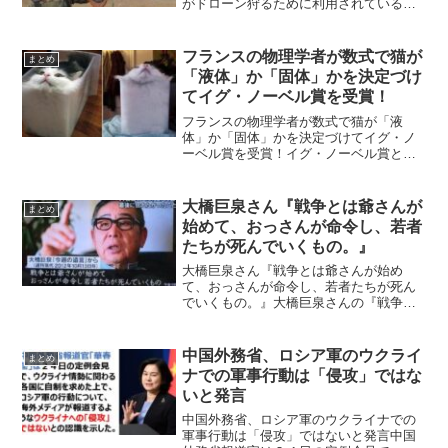
がドローン狩るために利用されていると
して話題になっています。この鷹は、本
来は伝書鳩を狩るために使われていまし
たが現在ではドローン狩に転用されてい
フランスの物理学者が数式で猫が
まとめ
るようです。フランス空軍...
「液体」か「固体」かを決定づけ
てイグ・ノーベル賞を受賞！
フランスの物理学者が数式で猫が「液
体」か「固体」かを決定づけてイグ・ノ
ーベル賞を受賞！イグ・ノーベル賞とい
えば、「人々を笑わせ、そして考えさせ
てくれる業績」に与えられるノーベル賞
のパロディーとなりますが、今回フラン
大橋巨泉さん『戦争とは爺さんが
まとめ
スの物理学者が数式で猫が「...
始めて、おっさんが命令し、若者
たちが死んでいくもの。』
大橋巨泉さん『戦争とは爺さんが始め
て、おっさんが命令し、若者たちが死ん
でいくもの。』大橋巨泉さんの『戦争と
は爺さんが始めて、おっさんが命令し、
若者たちが死んでいくもの。』という戦
争に対する言葉が反響を呼んでいます。
中国外務省、ロシア軍のウクライ
まとめ
ウクライナの現状に胸を痛め...
ナでの軍事行動は「侵攻」ではな
いと発言
中国外務省、ロシア軍のウクライナでの
軍事行動は「侵攻」ではないと発言中国