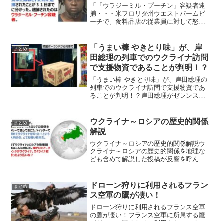
「「ウラジーミル・プーチン」容疑者逮
捕・・・米フロリダ州ウエストパームビ
ーチで、食料品店の従業員に対して怒鳴
るなどして警察に通報された男が逮捕さ
れたことが３１日までに分かった。逮捕
されたのは、ウラジーミル・プーチン容
「うまい棒 やきとり味」が、岸
まとめ
疑者。ただし、この男は、...
田総理の列車でのウクライナ訪問
で支援物資であることが判明！？
「うまい棒 やきとり味」が、岸田総理の
列車でのウクライナ訪問で支援物資であ
ることが判明！？岸田総理がゼレンスキ
ー大統領との会談のために、列車でポー
ランドウクライナ入りした際に、「うま
い棒 やきとり味」の段ボールが映り込み
ウクライナ～ロシアの歴史的関係
まとめ
して支援物資ではない...
解説
ウクライナ～ロシアの歴史的関係解説ウ
クライナ～ロシアの歴史的関係を地理な
ども含めて解説した投稿が反響を呼んで
います。さて、今更話だが。軽く、ウク
ライナとロシアの関係をツリーで話して
おこう。ツイッターで初めてウクライナ
ドローン狩りに利用されるフラン
まとめ
を知った！という人向けの...
ス空軍の鷹が凄い！
ドローン狩りに利用されるフランス空軍
の鷹が凄い！フランス空軍に所属する鷹