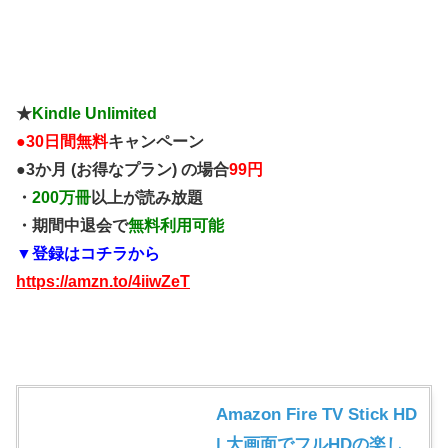
★
Kindle Unlimited
●
30日間無料
キャンペーン
●3か月 (お得なプラン) の場合
99円
・
200万冊
以上が読み放題
・期間中退会で
無料利用可能
▼登録はコチラから
https://amzn.to/4iiwZeT
Amazon Fire TV Stick HD
| 大画面でフルHDの楽し