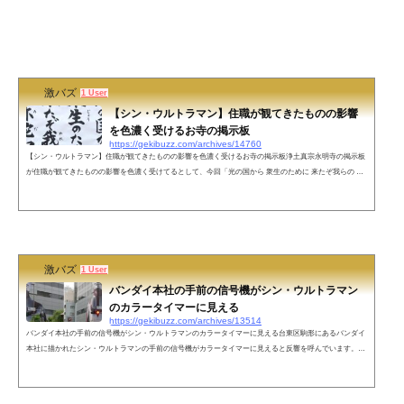
激バズ
1 User
【シン・ウルトラマン】住職が観てきたものの影響
を色濃く受けるお寺の掲示板
https://gekibuzz.com/archives/14760
【シン・ウルトラマン】住職が観てきたものの影響を色濃く受けるお寺の掲示板浄土真宗永明寺の掲示板
が住職が観てきたものの影響を色濃く受けてるとして、今回「光の国から 衆生のために 来たぞ我らの 阿
弥陀如来」というシン・ウルトラマンをモチーフにした言葉が反響を呼んでいます。住職が観てきたもの
の影響を色濃く受けるお寺の掲示板 pic.twitter.com/3tuf4HU4yN— 松崎智海(非売品僧侶)@『「鬼滅の刃」
で学ぶ はじめての仏教』発売中 (@matsuzakichikai) May 20, 2022 実はね、公開が決まった時に作ったの出
そうか迷ってた...
激バズ
1 User
バンダイ本社の手前の信号機がシン・ウルトラマン
のカラータイマーに見える
https://gekibuzz.com/archives/13514
バンダイ本社の手前の信号機がシン・ウルトラマンのカラータイマーに見える台東区駒形にあるバンダイ
本社に描かれたシン・ウルトラマンの手前の信号機がカラータイマーに見えると反響を呼んでいます。バ
ンダイ本社のシン・ウルトラマン、手前の信号機がカラータイマーに見える。 pic.twitter.com/KE3CZV6wk
M— すえきち (@suekichiii) May 8, 2022 ネットの声ウルトラマンジョー二アスかな？— 青パパイヤ@レブ
ル (@SR40097170012) May 9, 2022 シ、シンウルトラマンにはカラータイマーが無いんだぞ・・・と震え