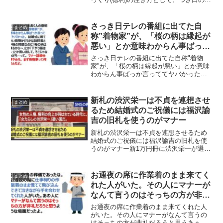
がった部分の後ろ（丸い部分）からつぐ
というやり方が謎マナーすぎると話題に
なっています。テレビで放送され炎上し
さっき日テレの番組に出てた自
まとめ
たとっくりの注ぎ方謎...
称”着物家”が、「桜の柄は縁起が
悪い」とか意味わからん事ばっか
言っててヤバかった
さっき日テレの番組に出てた自称"着物
家"が、「桜の柄は縁起が悪い」とか意味
わからん事ばっか言っててヤバかったさ
っき日テレの亀梨くんの番組に出てた自
称"着物家"が、意味わからん事ばっか言
っててヤバかった。結婚式に着ていい着
新札の渋沢栄一は不貞を連想させ
まとめ
物かどうかは訪問着と...
るため結婚式のご祝儀には福沢諭
吉の旧札を使うのがマナー
新札の渋沢栄一は不貞を連想させるため
結婚式のご祝儀には福沢諭吉の旧札を使
うのがマナー新1万円冊に渋沢栄一が選ば
れはっこうされましたが、渋沢栄一は正
妻と妾とを同居させたり、20人の婚外子
をもうけたりと不貞行為を働いていた人
お通夜の席に作業着のまま来てく
まとめ
物でもあるので、結婚...
れた人がいた。その人にマナーが
なんて言うのはそっちの方が非礼
だろうと思う
お通夜の席に作業着のまま来てくれた人
がいた。その人にマナーがなんて言うの
はそっちの方が非礼だろうと思うあぁ、