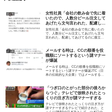
女性社員「会社の飲み会で先に着
まとめ
いたので、人数分ビール注文して
あげたら文句言われた、配慮して
あげてるのに腹立つ」
女性社員「会社の飲み会で先に着いたの
で、人数分ビール注文してあげたら文句
言われた、配慮してあげてるのに腹立
つ」昔あった理不尽な話といえば会社の
飲み会で先に着いたので、人数分ビール
注文してあげたら、自分より下のクソ男
メールする時は、CCの順番を役
まとめ
に文句言われたこと。それ以...
職順にソートするという謎マナー
が爆誕
メールする時は、CCの順番を役職順にソ
ートするという謎マナーが爆誕JTC（日
本の伝統的な大企業）ではメールする時
に、宛先のCCの順番を役職順にソートす
るというのが必須マナーだという主張が
話題なっています。ど典型のJTC2社で働
「つぎ口のとがった部分の後ろか
まとめ
いたことがある...
らつぐ」テレビで放映されたとっ
くりの注ぎ方が謎マナーすぎる
テレビで放映されたとっくりの注ぎ方が
謎マナーすぎるテレビで紹介された、と
っくり(徳利)の注ぎ方として、つぎ口のと