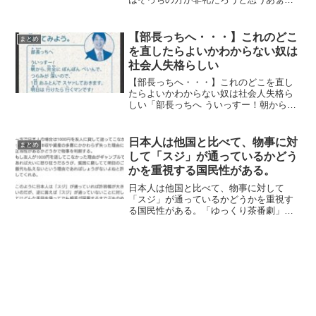
身内の葬儀であったな。お通夜の席に仕
事帰りの作業着のまま慌てて飛び込んで
きて泣きながら手を合わせてくれた人が
【部長っちへ・・・】これのどこ
まとめ
いた。あの人にマナーがな...
を直したらよいかわからない奴は
社会人失格らしい
【部長っちへ・・・】これのどこを直し
たらよいかわからない奴は社会人失格ら
しい「部長っちへ ういっすー！朝から、
完全に ぽんぽん ぺいん つらみが深いの
で、1日 おふとんで スヤァしておきま
す。明日は 行けたら 行くマンです！」と
日本人は他国と比べて、物事に対
まとめ
いう文章を正...
して「スジ」が通っているかどう
かを重視する国民性がある。
日本人は他国と比べて、物事に対して
「スジ」が通っているかどうかを重視す
る国民性がある。「ゆっくり茶番劇」騒
動で、第三者が商標登録したことで、筋
が通ってないとしてネットで大炎上した
ことで、日本人は他国と比べて、物事に
対して「スジ」が通っている...