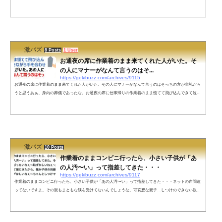
バかった。結婚式に着ていい着物かどうかは訪問着とか格の問題なのに「桜の柄は散るから～」とか「下
がり藤は～」とか言い出して、そこじゃないだろ…って。マナー講師仕草やめろ。まず着物家って何なん
だよ。— ぱうち@ありがとう (@pawci_slum) May 17, 2022 結婚式に桜の柄の着物で来ようが藤の柄で来
よ...
激バズ
8 Posts
1 User
お通夜の席に作業着のまま来てくれた人がいた。そ
の人にマナーがなんて言うのはそ...
https://gekibuzz.com/archives/9115
お通夜の席に作業着のまま来てくれた人がいた。その人にマナーがなんて言うのはそっちの方が非礼だろ
うと思うあぁ、身内の葬儀であったな。お通夜の席に仕事帰りの作業着のまま慌てて飛び込んできて泣き
ながら手を合わせてくれた人がいた。あの人にマナーがなんて言うのはそっちの方が非礼だろうと思うよ
うな場面だったよ。— イシゲスズコ (@suminotiger) March 14, 2022 ネットの声本来なら、お通夜にキチン
と礼服着て行く方がマナー違反だったんですけどね。死ぬのを待ってたみたいだ、と。昔は亡くなった当
日にお通夜、もあり...
激バズ
10 Posts
作業着のままコンビニ行ったら、小さい子供が「あ
の人汚〜い」って指差してきた・・・
https://gekibuzz.com/archives/9117
作業着のままコンビニ行ったら、小さい子供が「あの人汚〜い」って指差してきた・・・ネットの声間違
ってないですよ。その親もまともな躾を受けてないんでしょうな。可哀想な親子…しつけのできない親多
いです野菜売り場でネギでチャンバラ始めた子供に注意した店員子供に親が「あのお兄さん怖いからあっ
ち行きましょう」だってさ外から失礼します。我が子も、似たようなことをしてしまったことがありま
す。夫も現場仕事なので、全力で子をしばいて相手のお兄さんに止められましたw親としちゃ未熟です