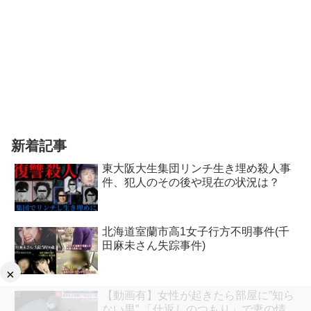
新着記事
東大阪大生集団リンチ生き埋め殺人事
件、犯人のその後や現在の状況は？
北海道室蘭市高1女子行方不明事件(千
田麻未さん失踪事件)
×
【動画有】女性が起きたら部屋に”知ら
ない男” 「仕返しのつもり」で妻の情