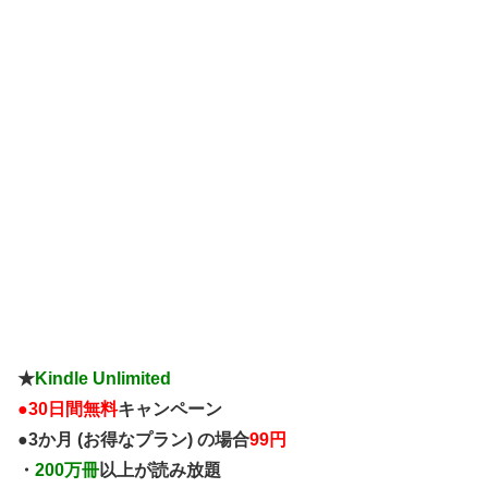
が、そのコンビニも家もお店の数々...
★
Kindle Unlimited
●
30日間無料
キャンペーン
●3か月 (お得なプラン) の場合
99円
・
200万冊
以上が読み放題