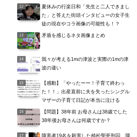
夏休みの行楽日和「先生と二人できまし
た」と答えた街頭インタビューの女子生
徒の現在やコラ画像の可能性も！？
矛盾を感じるネタ画像まとめ
我々が考える1mの津波と実際の1mの津
波の違い
【感動】「やったーー！子育て終わっ
た！！」出産直前に夫を失ったシングル
マザーの子育て日記が本当に泣ける
【問題】38年前 お母さんは38歳でした
38年後お母さんは何歳ですか？
障害者19名を殺害した植松聖死刑囚、障