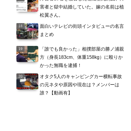
害者と獄中結婚していた。嫁の名前は植
松翼さん。
面白いテレビの街頭インタビューの名言
まとめ
「誰でも良かった」相撲部屋の勝ノ浦親
方（身長183cm、体重158kg）に殴りか
かった無職を逮捕！
オタク5人のキャンピングカー横転事故
の元ネタや原因や現在は？メンバーは
誰？【動画有】