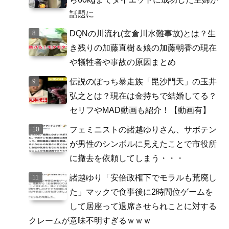
話題に
DQNの川流れ(玄倉川水難事故)とは？生
き残りの加藤直樹＆娘の加藤朝香の現在
や犠牲者や事故の原因まとめ
伝説のぼっち暴走族「毘沙門天」の玉井
弘之とは？現在は金持ちで結婚してる？
セリフやMAD動画も紹介！【動画有】
フェミニストの諸越ゆりさん、サボテン
が男性のシンボルに見えたことで市役所
に撤去を依頼してしまう・・・
諸越ゆり「安倍政権下でモラルも荒廃し
た」マックで食事後に2時間位ゲームを
して居座って退席させられことに対する
クレームが意味不明すぎるｗｗｗ