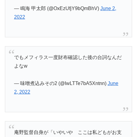
— 鳴海 甲太郎 (@OxEzUfjY9bQmBhV)
June 2,
2022
でもメフィラス一度財布確認した後の台詞なんだ
よなw
— 味噌煮込みその2 (@IwLTTe7bA5Xntnn)
June
2, 2022
庵野監督自身が「いやいや ここは私どもがお支