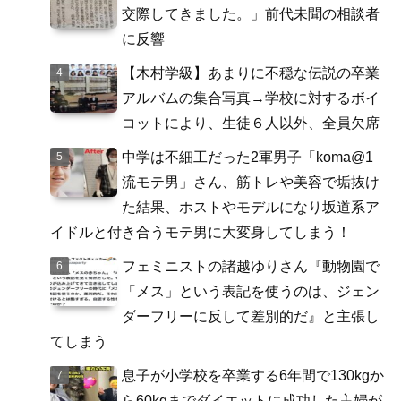
交際してきました。」前代未聞の相談者
に反響
【木村学級】あまりに不穏な伝説の卒業
アルバムの集合写真→学校に対するボイ
コットにより、生徒６人以外、全員欠席
中学は不細工だった2軍男子「koma@1
流モテ男」さん、筋トレや美容で垢抜け
た結果、ホストやモデルになり坂道系ア
イドルと付き合うモテ男に大変身してしまう！
フェミニストの諸越ゆりさん『動物園で
「メス」という表記を使うのは、ジェン
ダーフリーに反して差別的だ』と主張し
てしまう
息子が小学校を卒業する6年間で130kgか
ら60kgまでダイエットに成功した主婦が