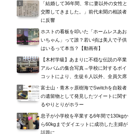
「結婚して36年間、常に妻以外の女性と
交際してきました。」前代未聞の相談者
に反響
ホストの看板を叩いた「ホームレスあお
いちゃん」って誰？若い頃は美人で子供
はいるって本当？【動画有】
【木村学級】あまりに不穏な伝説の卒業
アルバムの集合写真→学校に対するボイ
コットにより、生徒６人以外、全員欠席
富士山・青木ヶ原樹海でSwitchを自殺者
の遺留物として発見したツイートに関す
るやりとりがホラー
息子が小学校を卒業する6年間で130kgか
ら60kgまでダイエットに成功した主婦が
話題に