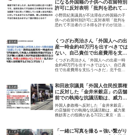
になる外国籍の子供への在留特別
許可に反対表明「批判を恐れて不
法者のゴネ得を許すのが法治国
小野田紀美議員が不法滞在の外国籍の子
家？」
供への在留特別許可に反対表明「批判を
恐れて不法者のゴネ得を許すのが法治国
家？」小野田紀美参議院議員が不法滞在
で、本来は強制送還の対象となる外国籍
の子供への在留特別許可に反対表明「批
くつざわ亮治さん「外国人への出
まとめ
判を恐れて不法者のゴネ得...
産一時金約40万円を出すべきでは
ない、自己責任で出産費用を支払
うべきだ」
くつざわ亮治さん「外国人への出産一時
金約40万円を出すべきではない、自己責
任で出産費用を支払うべきだ」北千住駅
前選挙活動20220706「荒川区では外国人
が日本人の4〜5倍の速度で出産してい
る！政府は出産育児一時金約40万円を給
和田政宗議員「外国人住民投票権
まとめ
付して外国人...
に反対した「金井米穀店」の店舗
前での執拗な抗議活動は、威力業
務妨害との指摘がある」
外国人参政権へ反対した「金井米穀店」
の店舗前での執拗な抗議活動は、威力業
務妨害との指摘がある7/22に東京・吉祥
寺の老舗のお米屋さん「金井米穀店」が
外国人参政権に難色を示すツイートをし
たところ、左翼の活動家がいやがらせと
「一緒に写真を撮る＝強い繋がり
まとめ
も取れる店頭でのいや...