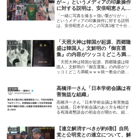
が～」というメディアの印象操作
に対する説明は、安倍昭恵さんの
この写真1枚で十分な気がする
「一緒に写真を撮る＝強い繋がりが～」
というメディアの印象操作に対する説明
は、安倍昭恵さんのこの写真1枚で十分な
気がする安倍元総理の婦人・安倍昭恵さ
んとアベガー（反安倍勢力）を一緒に撮
ってる写真を引き合いに出して、「一緒
「天照大神は韓国が起源、西郷隆
まとめ
に写真を撮る＝強い繋が...
盛は韓国人」文鮮明の『御言選
集』の内容がツッコミどころ満載
ｗｗｗ
「天照大神は韓国が起源、西郷隆盛は韓
国人」文鮮明の『御言選集』の内容がツ
ッコミどころ満載ｗｗｗ統一教会の故・
文鮮明氏が「天照大神は韓国が起源、西
郷隆盛は韓国人、対馬は韓国の領土」な
どを『御言選集』主張していたことがわ
高橋洋一さん「日本学術会議は有
まとめ
かりました。「西郷隆盛は...
害無益な組織」
高橋洋一さん「日本学術会議は有害無益
な組織」日本学術会議のあり方を検討す
る有識者懇談会の初会合が開かれ、組織
の形態や機能の見直しの議論が始まった
ことで、大蔵省出身で総理大臣補佐官付
参事官などを務めた高橋洋一さんは、
【連立解消すべきが約6割】自民
まとめ
「日本学術会議は有害無益な...
党と公明党との連立について、解