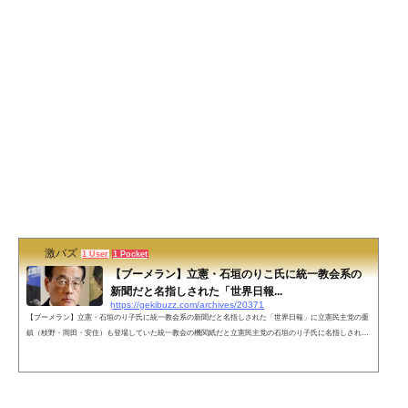
激バズ
1 User
1 Pocket
【ブーメラン】立憲・石垣のりこ氏に統一教会系の
新聞だと名指しされた「世界日報...
https://gekibuzz.com/archives/20371
【ブーメラン】立憲・石垣のり子氏に統一教会系の新聞だと名指しされた「世界日報」に立憲民主党の重
鎮（枝野・岡田・安住）も登場していた統一教会の機関紙だと立憲民主党の石垣のり子氏に名指しされた
「世界日報」ですが、実は、立憲民主党の重鎮（枝野・岡田・安住）もインタビュー受けていたことがわ
かりました。なお、石垣のり子氏はそれでも発言の撤回をしないとのことです。世界日報より抗議文が届
きました。世界日報を「統一教会の機関紙」とする私の発言の撤回を求める内容です。結論から申し上げ
ますと、このような脅しに屈...