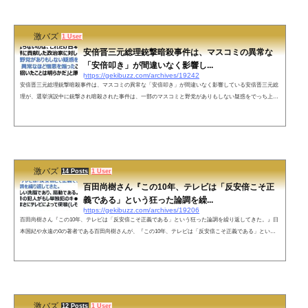
数十年前の米国で...
激バズ
1 User
安倍晋三元総理銃撃暗殺事件は、マスコミの異常な
「安倍叩き」が間違いなく影響し...
https://gekibuzz.com/archives/19242
安倍晋三元総理銃撃暗殺事件は、マスコミの異常な「安倍叩き」が間違いなく影響している安倍晋三元総
理が、選挙演説中に銃撃され暗殺された事件は、一部のマスコミと野党がありもしない疑惑をでっち上げ
てまで、異常なほど憎悪を煽ったいわば「安倍叩き」が間違いなく影響しているとジャーナリストの加藤
清隆さんが発言し反響を呼んでいます。「残念でならないのは、これだけ日本のために尽くし世界に貢献
した政治家に対し、一部のマスコミと野党がありもしない疑惑をでっち上げてまで、異常なほど憎悪を煽
ったこと。これが凶行を招い...
激バズ
14 Posts
1 User
百田尚樹さん『この10年、テレビは「反安倍こそ正
義である」という狂った論調を繰...
https://gekibuzz.com/archives/19206
百田尚樹さん『この10年、テレビは「反安倍こそ正義である」という狂った論調を繰り返してきた。』日
本国紀や永遠の0の著者である百田尚樹さんが、『この10年、テレビは「反安倍こそ正義である」という
狂った論調を繰り返してきた。今回の犯人は単独犯諭したら、テレビによって使嗾(しそう)された』とす
る投稿が反響を呼んでいます。この10年、テレビは「反安倍こそ正義である」という狂った論調を繰り返
してきた。これは恐ろしい洗脳であり、扇動である。今回の事件の犯人がもし単独犯のキ●●イとしたら、
彼はまさにテレビによって使嗾...
激バズ
12 Posts
1 User