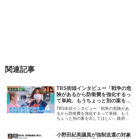
関連記事
TBS街頭インタビュー「戦争の危
まとめ
険があるから防衛費を強化するっ
て単純、もうちょっと別の案を出
してほしい」
TBS街頭インタビュー「戦争の危険があ
るから防衛費を強化するって単純、もう
ちょっと別の案を出してほしい」政府の
防衛費43兆円について、TBSの街頭イン
タビューに答えたラッパー(28歳)が「戦争
の危険があるから防衛費を強化するって
小野田紀美議員が強制送還の対象
まとめ
なんかすごい...