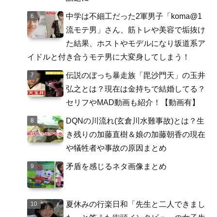
中学は不細工だった2軍男子「koma@1
流モテ男」さん、筋トレや美容で垢抜け
た結果、ホストやモデルになり坂道系ア
イドルと付き合うモテ男に大変身してしまう！
伝説のぼっち暴走族「毘沙門天」の玉井
弘之とは？現在は金持ちで結婚してる？
セリフやMAD動画も紹介！【動画有】
DQNの川流れ(玄倉川水難事故)とは？生
き残りの加藤直樹＆娘の加藤朝香の現在
や犠牲者や事故の原因まとめ
矛盾を感じるネタ画像まとめ
夏休みの行楽日和「先生と二人できまし