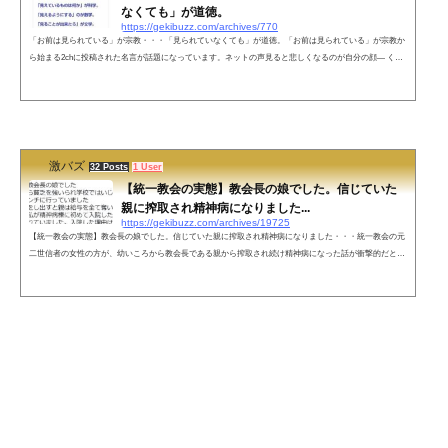
なくても」が道徳。
https://gekibuzz.com/archives/770
「お前は見られている」が宗教・・・「見られていなくても」が道徳。「お前は見られている」が宗教か
ら始まる2chに投稿された名言が話題になっています。ネットの声見ると悲しくなるのが自分の顔— くり
@マイクラ (@creeeper0507) November 11, 2020見透かすと(意味深)興奮するのが常人— 黒豆 (@JapanBlac
kBeans) November 11, 2020コレ思い出したわ pic.twitter.com/sKd12CA5cu— ꧁むらさん？！꧂ (@Reply
murals) November 11, 2020「どこかから見られている」のが糖質。— 鹿zuま︎︎︎︎ ®⚙ (@kazuma20010323_) N
ovember 11, 2020お...
激バズ
32 Posts
1 User
【統一教会の実態】教会長の娘でした。信じていた
親に搾取され精神病になりました...
https://gekibuzz.com/archives/19725
【統一教会の実態】教会長の娘でした。信じていた親に搾取され精神病になりました・・・統一教会の元
二世信者の女性の方が、幼いころから教会長である親から搾取され続け精神病になった話が衝撃的だと反
響を呼んでいます。ネットの声壮絶な人生でしたね。勇気ある告白ありがとうございます。登場人物全員
がサタン（悪魔）に取り付かれてると思ってしまいました。恐ろしい世界ですね。家族やお金を犠牲にし
てなりたい幸せって、何なんでしょうね？— 徒然なるままに (@atarashiitabi) July 13, 2022 高校生の時少
しだけ友達に誘わ...