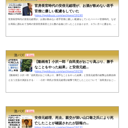
官房長官時代の安倍元総理が、お酒が飲めない若手
官僚に優しい配慮をしていた
https://gekibuzz.com/archives/19190
官房長官時代の安倍元総理が、お酒が飲めない若手官僚に優しい配慮をしていたペーペー官僚時代、なぜ
か局長に誘われて当時の安倍官房長官と少人数の会食に行ったことがあります。エラい方々に囲まれ、お
酒が飲めなくて緊張する私に「一緒にノンアルコールビール飲もう」とサラッと言ってくれました。それ
以来私はノンアル好きです。心よりご冥福をお祈りいたします。— Nori Sakamoto +1行 (@noritaya) July
8, 2022 ネットの声はじめまして。私は安倍元総理の支持者でも何でもないのですが、お優しい一面を知る
たびに悲しくて、...
激バズ
1 User
【動画有】小沢一郎「自民党がおごり高ぶり、勝手
なことをやった結果」と安倍元総...
https://gekibuzz.com/archives/19156
【動画有】小沢一郎「自民党がおごり高ぶり、勝手なことをやった結果」と安倍元総理の銃撃は自業自得
と云う主旨の演説をする・・・小沢一郎氏が安倍元総理が銃撃で死亡したことについて「自民党がおごり
高ぶり、勝手なことをやった結果」。本当にこんなこと言ったのか？小沢一郎！— 加藤清隆（文化人放送
局MC） (@jda1BekUDve1ccx) July 8, 2022小沢一郎氏。安倍元総理の銃撃は自業自得と云う主旨の演説。
pic.twitter.com/VEf4hdE5oM— 新党ももくり (@momokuri3jiji) July 8, 2022ネットの声あらぁ。切り取りで
もなかったねぇ。マジ言...
激バズ
1 User
安倍元総理、死去。親交が深い山口敬之氏により死
亡したことが確認されたが誤報の...
https://gekibuzz.com/archives/19131