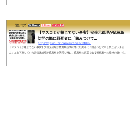
風評被害払拭の為に英国のウィリアム王子と訪問したことを、マスコミは一切報道されなかったようで
す。東日本大震災の2週間後当時野党議員だった安倍総理は警護もつけず数人で原発30km圏内に物資を届
けた福島の風評被害払拭の為ウィリアム...
激バズ
32 Posts
1 User
1 Pocket
【マスコミが報じてない事実】安倍元総理が硫黄島
訪問の際に戦死者に「踏みつけて...
https://gekibuzz.com/archives/19092
【マスコミが報じてない事実】安倍元総理が硫黄島訪問の際に戦死者に「踏みつけて申し訳ございませ
ん」と土下座していた安倍元総理が硫黄島を訪問し時に、硫黄島の英霊である戦死者への追悼の想いで土
下座していたことをマスコミは報じていなかったことが話題になっています。「拡散希望」初めて拡散希
望をします。無理にとは言いません。一人でも多くの方に知って貰いたい事があります。安倍総理が政権
に戻り数ヶ月後硫黄島に訪れました。滑走路の下には米国との戦いで戦死した人達の骨が埋まったまま。
「踏みつけて申し訳ございませ...