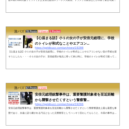
数年前のG20大阪サミットですよ安倍元総理やプーチン大統領、トランプ大統領などが仲良く集合写真撮
っていた2019年のG20大阪サミットの写真について回顧する投稿が反響を呼んでいます。こんな時代があ
ったんだよな。数年前ですよ pic.twitter.com/gAZj2NWTTH— 神楽☆彡.。(ベスト歴史チャンネル@安倍晋
三先生ありがとうございました！)💙💛 (@BEST_HISTORY_JP) July 8, 2022 一夜明けて多くの方々に御覧
頂いており...
激バズ
78 Posts
2 Users
1 Pocket
【心温まる話】小１の女の子が安倍元総理に、学校
のトイレが和式なことやエアコン...
https://gekibuzz.com/archives/19288
【心温まる話】小１の女の子が安倍元総理に、学校のトイレが和式なことやエアコンがない旨の手紙を渡
そうとしたら・・・小１の女の子が、安倍総理が地元に帰って来た時に、学校のトイレが和式で困ってい
る友達がいることと、エアコンがなくて夏が暑いという旨の手紙を渡そうとしたら・・・ネットの声素敵
なお話で感動しておりますみんなが知らない素敵なお話たくさんあると思います。東北大震災の時まだ議
員だった安倍さんが自分でトラックと支援物資を用意をし自分で運転し東北の方達を励ましに行ったお話
などもご存知ない方もいらっ...
激バズ
67 Posts
1 User
安倍元総理銃撃事件は、重要警護対象者を至近距離
から襲撃させ亡くすという警察警...
https://gekibuzz.com/archives/19266
安倍元総理銃撃事件は、重要警護対象者を至近距離から襲撃させ亡くすという警察警護史上最も最悪な事
態であり、永遠に語り継がれる汚点となった元警察官としてハッキリ言わしてもらうと、今回の事件は奈
良県警だけでなく警視庁のSPも警護に当たっていたということで、重要警護対象者を、ましてや至近距離
から襲撃させ、亡くすという警察警護史上最も最悪な事態であり、永遠に語り継がれる汚点となったのは
言うまでもない(´•ω•｀)— もりこー(´・ω・`) (@morikou0814) July 8, 2022 ネットの声一般人ながら感想を