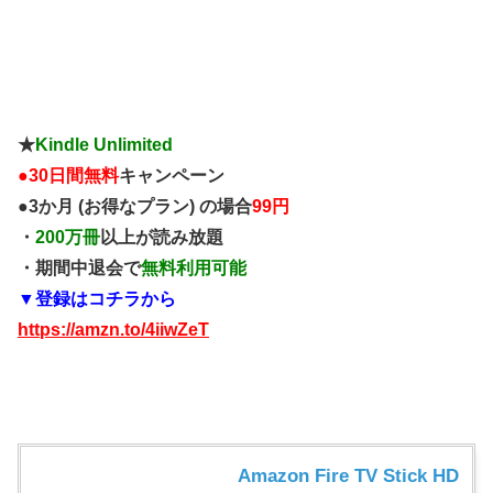
★
Kindle Unlimited
●
30日間無料
キャンペーン
●3か月 (お得なプラン) の場合
99円
・
200万冊
以上が読み放題
・期間中退会で
無料利用可能
▼登録はコチラから
https://amzn.to/4iiwZeT
Amazon Fire TV Stick HD