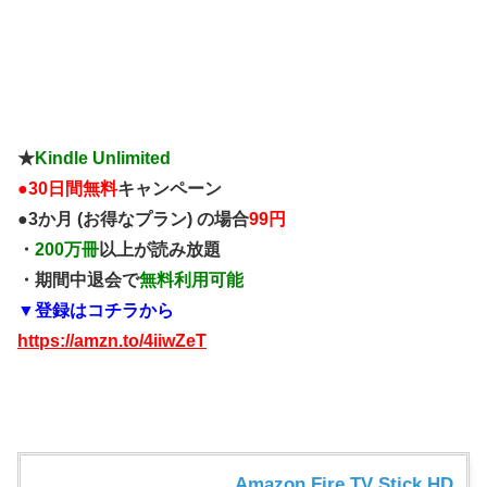
★
Kindle Unlimited
●
30日間無料
キャンペーン
●3か月 (お得なプラン) の場合
99円
・
200万冊
以上が読み放題
・期間中退会で
無料利用可能
▼登録はコチラから
https://amzn.to/4iiwZeT
Amazon Fire TV Stick HD