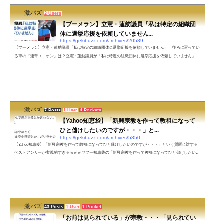
激バズ
2 Users
【ブーメラン】立憲・蓮舫議員「私は特定の組織団
体に選挙応援を依頼していません...
https://gekibuzz.com/archives/20589
【ブーメラン】立憲・蓮舫議員「私は特定の組織団体に選挙応援を依頼していません」→後ろに写ってい
る車の『連帯ユニオン』は？立憲・蓮舫議員が「私は特定の組織団体に選挙応援を依頼していません」と
ツイートとしたところ、『連帯ユニオン』や『立正佼成会』を引き合いに出され最速ブーメランが炸裂し
てしまったようです。私は特定の組織団体に選挙応援を依頼していません。が、それはとても不安です。
自民の大臣経験者の選挙は「必勝」の鉢巻を巻く1000人単位の集会、企業の朝礼会、各種組織団体の集い
に参加。数十人の会合に呼ばれ...
激バズ
7 Posts
1 User
4 Pockets
【Yahoo知恵袋】「新興宗教を作って教祖になって
ひと儲けしたいのですが・・・」と...
https://gekibuzz.com/archives/5850
【Yahoo知恵袋】「新興宗教を作って教祖になってひと儲けしたいのですが・・・」という質問に対する
ベストアンサーが実践的すぎるｗｗｗヤフー知恵袋の「新興宗教を作って教祖になってひと儲けしたいの
ですが・・・」という質問に対するベストアンサーが、実践的すぎると反響を呼んでいます。質問回答
（ベストアンサー）出典：detail.chiebukuroこちらもオススメ
激バズ
43 Posts
1 User
1 Pocket
「お前は見られている」が宗教・・・「見られてい