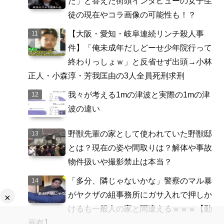
た」と答えた街頭インタビューの女子生
徒の現在やコラ画像の可能性も！？
【大阪・愛知・岐阜連続リンチ殺人事
件】「俺未成年だしどーせ少年院行って
終わりっしょｗ」と反省せず出頭→小林
正人・小森淳・芳我匡由の3人全員死刑求刑
我々が考える1mの津波と実際の1mの津
波の違い
野獣先輩の家として使われていた野獣邸
とは？現在の姿や間取りは？解体や事故
物件扱いや撮影禁止は本当？
「多分、隣じゃないかな」警察のマル暴
がヤクザの組事務所にガサ入れで押しか
×
けるも一般人の家と間違えるｗｗｗ【動
画有】