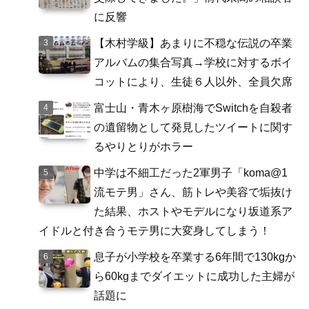
に反響
【木村学級】あまりに不穏な伝説の卒業
アルバムの集合写真→学校に対するボイ
コットにより、生徒６人以外、全員欠席
富士山・青木ヶ原樹海でSwitchを自殺者
の遺留物として発見したツイートに関す
るやりとりがホラー
中学は不細工だった2軍男子「koma@1
流モテ男」さん、筋トレや美容で垢抜け
た結果、ホストやモデルになり坂道系ア
イドルと付き合うモテ男に大変身してしまう！
息子が小学校を卒業する6年間で130kgか
ら60kgまでダイエットに成功した主婦が
話題に