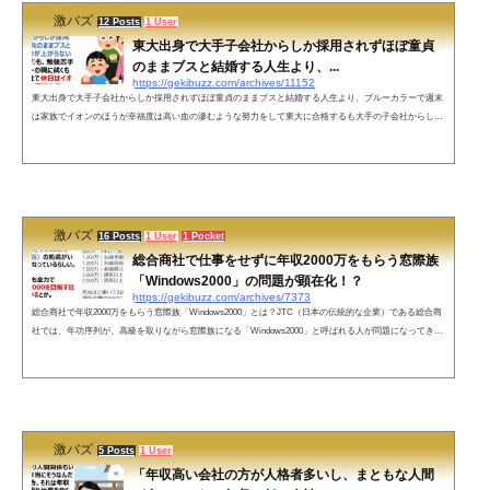
激バズ
12 Posts
1 User
東大出身で大手子会社からしか採用されずほぼ童貞
のままブスと結婚する人生より、...
https://gekibuzz.com/archives/11152
東大出身で大手子会社からしか採用されずほぼ童貞のままブスと結婚する人生より、ブルーカラーで週末
は家族でイオンのほうが幸福度は高い血の滲むような努力をして東大に合格するも大手の子会社からしか
採用されないで、ほぼ童貞でブスと結婚してうだつのあがらない人生をおくるより、ブルーカラーで週末
は家族でイオンに行ったり、BBQしたりするマイルドヤンキー的な生き方のほうが幸福度は高いという投
稿が反響を呼んでいます。血の滲むような努力をして東大に合格するもコミュ障ゆえに大手子会社からし
か採用されずほぼ童貞のままブ...
激バズ
16 Posts
1 User
1 Pocket
総合商社で仕事をせずに年収2000万をもらう窓際族
「Windows2000」の問題が顕在化！？
https://gekibuzz.com/archives/7373
総合商社で年収2000万をもらう窓際族「Windows2000」とは？JTC（日本の伝統的な企業）である総合商
社では、年功序列が、高級を取りながら窓際族になる「Windows2000」と呼ばれる人が問題になってきて
いるようです。とある超大手企業で「Windows 2000」と呼ばれる人達がいるらしいんだけど。窓際族だけ
ど年収2000万円という意味らしくて、羨ましくて震えてる。— 電波猫 (@dempacat) December 21, 2017●
総合商社の窓際族はコスパが良い！？窓際族「Windows2000」が問題化三○商事で働く友人曰く、社内
で"Windows2000"（窓際で何...
激バズ
5 Posts
1 User
「年収高い会社の方が人格者多いし、まともな人間