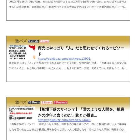
1000万円を1か月で使い切れ。ただし以下の条件とする1000万円を1か月で使い切れ。ただし以下の条件と
する〇証券や債券、金券類はダメ〇競馬やパチンコ等で溶かすのはダメ〇サービス業の類はダメ〇一つの
単価が10万円を超えるものはダメ〇転売屋から購入やプレミアム価格などの本来の価格より高価なものは
ダメ果たして君は使いきれるか？— NARUSEchanel (@hk81_naruse) May 15, 2022 ネットの声Skebで絵師2
00人に5万円で性癖全開依頼し、一日で1ジャンルを築き上げる。— AKG (@AKG_industry) May 15, 2022 こ
ち亀で両津が1...
激バズ
3 Posts
1 User
商売はやっぱり『人』だと思わせてくれるエピソー
ド
https://gekibuzz.com/archives/13901
商売はやっぱり『人』だと思わせてくれるエピソード３年前。突然の取引停止。「今後はコストの安い海
外でつくるよ。もう高い日本製はいらないから。」あまりに急で一方的。見込んでいた受注も０に。あわ
てて仕事をさがし、頭をさげ、お金をかき集め、大ピンチを首の皮一枚でしのいだ。そして今年４月。上
海がロックダウン。その時、TELが鳴りました。— しゃく。 (@shakunone) May 12, 2022 電話の相手は、
まさかの”元”お取引先。「モノが作れず商売にならない。急遽、日本の工場に作らせようと探してるけ
ど、たったの３年で職人...
激バズ
36 Posts
2 Users
8 Pockets
【相場下落のサイン？】「君のような人間を、靴磨
きの少年と言うのだ」株とか投資...
https://gekibuzz.com/archives/13448
【相場下落のサイン？】「君のような人間を、靴磨きの少年と言うのだ」株とか投資に詳しい人に相談を
したら言われたこと株とか投資に興味あるので詳しい人に相談したら「君のような人間を、靴磨きの少年
と言うのだ」と言われた話が話題になっています。【元ネタ】靴磨きの少年から、相場の潮時を察知した