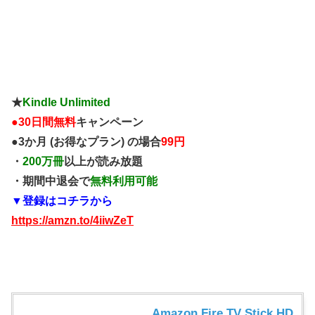
★
Kindle Unlimited
●
30日間無料
キャンペーン
●3か月 (お得なプラン) の場合
99円
・
200万冊
以上が読み放題
・期間中退会で
無料利用可能
▼登録はコチラから
https://amzn.to/4iiwZeT
Amazon Fire TV Stick HD