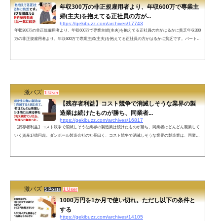
年収300万の非正規雇用者より、年収600万で専業主
婦(主夫)を抱えてる正社員の方が...
https://gekibuzz.com/archives/17743
年収300万の非正規雇用者より、年収600万で専業主婦(主夫)を抱えてる正社員の方がはるかに貧乏年収300
万の非正規雇用者より、年収600万で専業主婦(主夫)を抱えてる正社員の方がはるかに貧乏です。パートナ
ー選びを間違えると、いくら仕事や投資を頑張っても人生は一気に貧乏街道まっしぐらになりますのでご
注意ください。— おもち｜20代から始める余生 (@fire_omochi) June 22, 2022ネットの声仕事だけして家に
帰ったら出来上がったご飯食べて掃除された風呂に入り洗濯された布団で寝れるなら私もバリバリ働きた
いものです☺&#xf...
激バズ
1 User
【残存者利益】コスト競争で消滅しそうな業界の製
造業は続けたものが勝ち、同業者...
https://gekibuzz.com/archives/16817
【残存者利益】コスト競争で消滅しそうな業界の製造業は続けたものが勝ち、同業者はどんどん廃業して
いく資産17億円超。ダンボール製造会社の社長曰く、コスト競争で消滅しそうな業界の製造業は、同業者
はどんどん廃業していくので仕方なく続けて行ったら、残存者利益を得て結果勝ち組になったというエピ
ソードが反響を呼んでいます。コスト競争で消滅しそうな業界の製造業は続けたものが勝ち、同業者はど
んどん廃業していく。資産17億円超。ダンボール製造会社の社長に聞いた。「ダンボールみたいな新規性
の無い製造はコスト競争で消...
激バズ
5 Posts
1 User
1000万円を1か月で使い切れ。ただし以下の条件と
する
https://gekibuzz.com/archives/14105