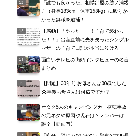
「誰でも良かった」相撲部屋の勝ノ浦親
方（身長183cm、体重158kg）に殴りか
かった無職を逮捕！
【感動】「やったーー！子育て終わっ
た！！」出産直前に夫を失ったシングル
マザーの子育て日記が本当に泣ける
面白いテレビの街頭インタビューの名言
まとめ
【問題】38年前 お母さんは38歳でした
38年後お母さんは何歳ですか？
オタク5人のキャンピングカー横転事故
の元ネタや原因や現在は？メンバーは
誰？【動画有】
「多分、隣じゃないかな」警察のマル暴