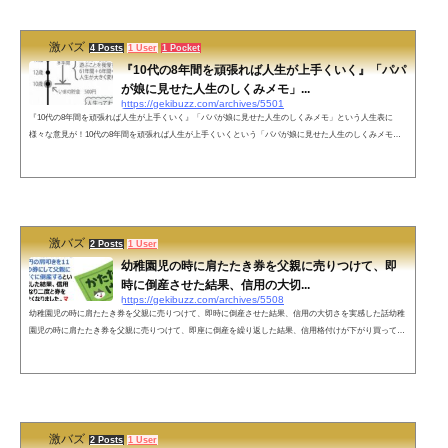
18何に使ってもいいなら、運用に...
激バズ
4 Posts
1 User
1 Pocket
『10代の8年間を頑張れば人生が上手くいく』「パパ
が娘に見せた人生のしくみメモ」...
https://gekibuzz.com/archives/5501
『10代の8年間を頑張れば人生が上手くいく』「パパが娘に見せた人生のしくみメモ」という人生表に
様々な意見が！10代の8年間を頑張れば人生が上手くいくという「パパが娘に見せた人生のしくみメモ」
という人生表に様々な意見が寄せられています。ネットの声よく分からんが、パパが自分の人生に後悔し
ている事だけはヒシヒシと伝わってくる😇女性の場合はこれ通りじゃない気がする…SANYO、東芝、シ
ャープ、銀行、東電、はるか昔の炭鉱、１０年一昔ですよ。努力は必要だが、レールに乗って最後まで安
心なんて公務員以外はありませ...
激バズ
2 Posts
1 User
幼稚園児の時に肩たたき券を父親に売りつけて、即
時に倒産させた結果、信用の大切...
https://gekibuzz.com/archives/5508
幼稚園児の時に肩たたき券を父親に売りつけて、即時に倒産させた結果、信用の大切さを実感した話幼稚
園児の時に肩たたき券を父親に売りつけて、即座に倒産を繰り返した結果、信用格付けが下がり買っても
らえなくなったことで信用の大切さを理解したエピソードが話題になっています。近年子どもへのマネー
教育が話題ですが、私は幼稚園児のときに、1回100円の肩叩きを11回1,000円の券にして父親に売りつけ
て、すぐに倒産するということを繰り返した結果、信用格付けがDとなり二度と券を買ってもらえなくな
りました。マネー教育はまず信...
激バズ
2 Posts
1 User