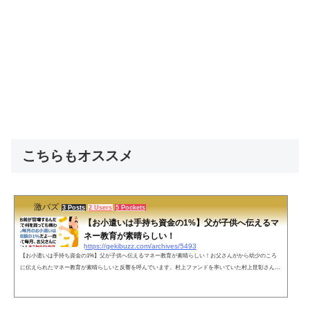
こちらもオススメ
激バズ
3 Posts
2 Users
5 Pockets
【お小遣いは手持ち資金の1%】父が子供へ伝えるマ
ネー教育が素晴らしい！
https://gekibuzz.com/archives/5493
【お小遣いは手持ち資金の1%】父が子供へ伝えるマネー教育が素晴らしい！お父さんがから幼少のころ
に伝えられたマネー教育が素晴らしいと反響を呼んでいます。村上ファンドを率いていた村上世彰さん
も、小学校時代に父親から100万円を渡され、それを原資に増やすように教育されたようです。ネットの
声すばらしい。。。。。これをネタにいくらでもできますね「そうか8万円に減ってしまったか。所で2万
円貸すこともできる。金利は1.2%で返済期限は1年後だ。どうする？」— うみねこ (@nekopoi) July 24, 20