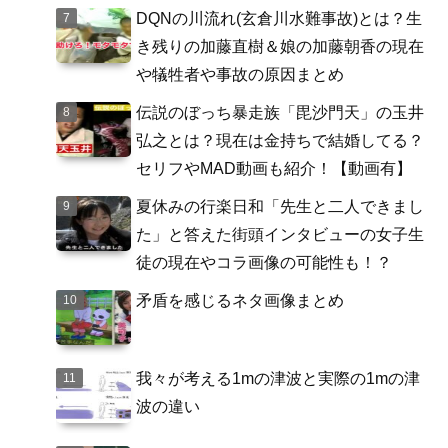
DQNの川流れ(玄倉川水難事故)とは？生
き残りの加藤直樹＆娘の加藤朝香の現在
や犠牲者や事故の原因まとめ
伝説のぼっち暴走族「毘沙門天」の玉井
弘之とは？現在は金持ちで結婚してる？
セリフやMAD動画も紹介！【動画有】
夏休みの行楽日和「先生と二人できまし
た」と答えた街頭インタビューの女子生
徒の現在やコラ画像の可能性も！？
矛盾を感じるネタ画像まとめ
我々が考える1mの津波と実際の1mの津
波の違い