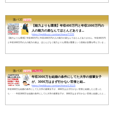
ジョセフ・ケネディ 日本での「靴磨きの少年」の事例・画像ネットの反応びっとこ取引所のCMが流れ始
め電車の中吊りにビットコインが特集されたら合図………— てんまにちゃん‎٩(๑ᵕᴗᵕ๑)و (@TenmaniChan)
March 2, 2021 社会につい...
激バズ
1 User
【能力よりも環境】年収400万円と年収1000万円の
人の能力の差なんてほとんどありま...
https://gekibuzz.com/archives/7235
【能力よりも環境】年収400万円と年収1000万円の人の能力の差なんてほとんどありません。年収400万円
と年収1000万円の人の能力の差は、ほとんどなく能力よりも環境が重要という投稿が反響を呼んでいま
す。何度も言いますが、年収400万円と年収1000万円の人の能力の差なんてほとんどありません。年収100
0万円の人は1000万円稼げる「環境」にいるから年収1000万円なんです。能力よりも環境。どれだけ能力
が高い人でも年収400万円の環境ならそれ以上稼げません。— Tomo (@popo_hamu_s) February 20, 2022 ネ
ットの声ただ1000万円稼...
激バズ
1 User
1 Pocket
年収3000万を結婚の条件にしてた大学の後輩女子
が、3000万はまず行かない官僚と結...
https://gekibuzz.com/archives/13115
年収3000万を結婚の条件にしてた大学の後輩女子が、3000万はまず行かない官僚と結婚したと思った
ら・・・年収3000万を結婚の条件にしてた大学の後輩女子が、3000万はまず行かない官僚と結婚したと思
ったら、官僚辞めさせて予備試験経由で司法試験に一発合格、その後4大ファーム全てからオファーを貰
った、という話を聞いて鼻血が止まらない。— Kazza (@kamekichi_5) May 3, 2022 ネットの声「自分がプ
ロデュースしたら」三千万いく男か…ある意味最高の形かもしれん— ひらがなうぉっか (@hiraganauokk
a) May 4, 2022 すごい...