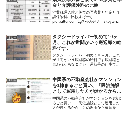
まとめ
地が森ビルの再開発地...
金と介護保険料の比較
消費税導入前と後での医療費と年金と介
護保険料の比較すげーな
pic.twitter.com/1gXFb0p543— skoyama
(@bongin_fighter) September 28, 2022 ネ
ットの声ちなみに、６２才のアメリ...
タクシードライバー初めて10ヶ
まとめ
月、これが世間がいう底辺職の給
料です。
タクシードライバー初めて10ヶ月、これ
が世間がいう底辺職の給料です底辺職と
言われがちなタクシー運転手の仕事です
が、実は工夫と効率化によってちゃんと
稼げる仕事だというツイートが反響を呼
んでいます。底辺の仕事ねぇ…まぁ、や
中国系の不動産会社がマンション
まとめ
り始めるまでは確かに世...
を1棟まるごと買い、「民泊施設
として運用した方が儲かるから」
との理由から家賃をいきなり2倍
中国系の不動産会社がマンションを1棟ま
にして住民を追い出す事案が発生
るごと買い、「民泊施設として運用した
方が儲かるから」との理由から家賃をい
きなり2倍にして住民を追い出す事案が発
生関西で中国系の不動産会社がマンショ
ンを1棟まるごと買い、「民泊施設として
運用した方が儲かる...