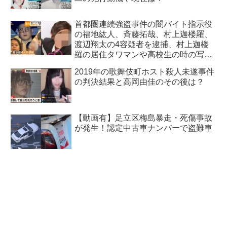
首都圏連続強盗事件の闇バイト指示役
の福地紘人、斉藤拓哉、村上迦楼羅、
渡辺翔太の4容疑者を逮捕、村上迦楼
羅の居住タワマンや高校生の時の写真
も特定！
2019年の歌舞伎町ホスト殺人未遂事件
の判決結果と高岡由佳のその後は？
【動画有】足立区梅島暴走・死傷事故
が発生！認定中古車ナンバーで盗難車