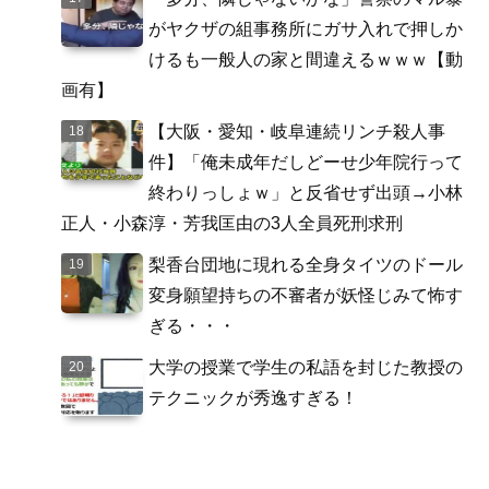
がヤクザの組事務所にガサ入れで押しか
けるも一般人の家と間違えるｗｗｗ【動
画有】
【大阪・愛知・岐阜連続リンチ殺人事
件】「俺未成年だしどーせ少年院行って
終わりっしょｗ」と反省せず出頭→小林
正人・小森淳・芳我匡由の3人全員死刑求刑
梨香台団地に現れる全身タイツのドール
変身願望持ちの不審者が妖怪じみて怖す
ぎる・・・
大学の授業で学生の私語を封じた教授の
テクニックが秀逸すぎる！