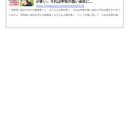
が多い」それは年収の低い会社に...
https://gekibuzz.com/archives/6128
「年収高い会社の方が人格者多いし、まともな人間が多い」それは年収の低い会社に汚れ仕事をやらせて
いるから「年収高い会社の方が人格者多くまともな人間が多い」という主張に対して、それは年収の低い
会社に汚れ仕事をやらせているから「奴隷農園主の家に行ったら、みんな穏当で紳士的な人たちだった」
なのと同じような話だという投稿が反響を呼んでいます。年収高い会社の方が人格者多いし、まともな人
間が多い。極端に年収高い会社はそこから漏れることあるけども。平均年収700万円で職場の人間関係に
悩んで500万円の会社に行けば...