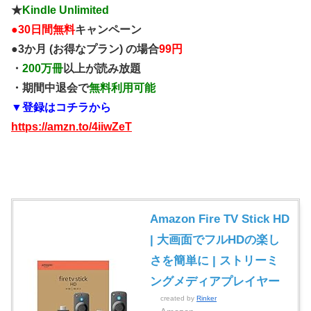
★
Kindle Unlimited
●
30日間無料
キャンペーン
●3か月 (お得なプラン) の場合
99円
・
200万冊
以上が読み放題
・期間中退会で
無料利用可能
▼登録はコチラから
https://amzn.to/4iiwZeT
Amazon Fire TV Stick HD
| 大画面でフルHDの楽し
さを簡単に | ストリーミ
ングメディアプレイヤー
created by
Rinker