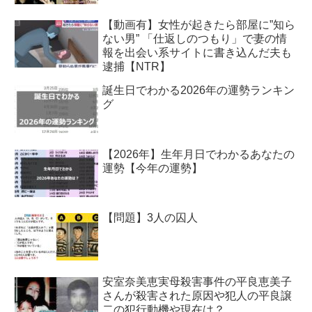
【動画有】女性が起きたら部屋に”知ら
ない男” 「仕返しのつもり」で妻の情
報を出会い系サイトに書き込んだ夫も
逮捕【NTR】
誕生日でわかる2026年の運勢ランキン
グ
【2026年】生年月日でわかるあなたの
運勢【今年の運勢】
【問題】3人の囚人
安室奈美恵実母殺害事件の平良恵美子
さんが殺害された原因や犯人の平良譲
二の犯行動機や現在は？