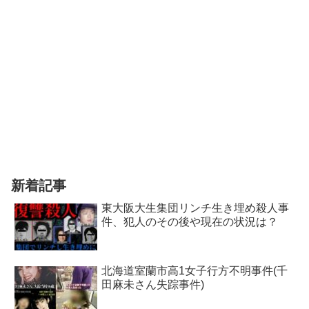
新着記事
東大阪大生集団リンチ生き埋め殺人事
件、犯人のその後や現在の状況は？
北海道室蘭市高1女子行方不明事件(千
田麻未さん失踪事件)