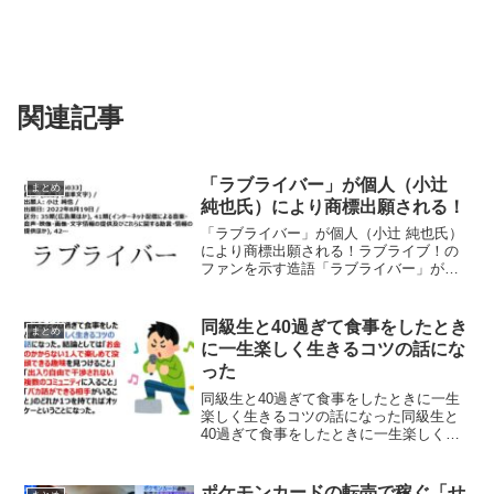
関連記事
「ラブライバー」が個人（小辻
まとめ
純也氏）により商標出願される！
「ラブライバー」が個人（小辻 純也氏）
により商標出願される！ラブライブ！の
ファンを示す造語「ラブライバー」が個
人（小辻 純也氏）により商標出願され話
題になっています。商標: (標準文字) /出
願人: 小辻 純也 /出願日: 2022年8月1...
同級生と40過ぎて食事をしたとき
まとめ
に一生楽しく生きるコツの話にな
った
同級生と40過ぎて食事をしたときに一生
楽しく生きるコツの話になった同級生と
40過ぎて食事をしたときに一生楽しく生
きるコツの話になった。結論としては
「お金のかからない1人で楽しめて没頭で
きる趣味を見つけること」「出入り自由
ポケモンカードの転売で稼ぐ「せ