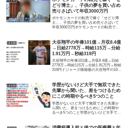
まとめ
で干渉されない複数の...
どり博士」、子供の夢を買い占め
売りさばいて年収3000万円
ポケモンカードの転売で稼ぐ「せどり博
士」、子供の夢を買い占め売りさばいて
年収3000万円ポケモンカードの転売で生
計を立てている「せどり博士」さんが、
年収3000万円もの収入を得ているとして
話題なっています。ポケモンカードの転
大谷翔平の年俸101億→月収8.4億
まとめ
売で稼ぐ「せどり...
→日給2778万→時給115万→分給
1.91万円→秒給319円
大谷翔平の年俸101億→月収8.4億→日給
2778万→時給115万→分給1.91万円→秒給
319円ドジャーズ移籍後の大谷翔平の10年
契約での年俸総額が1014億、年収、月
収、日給、時給、分給、秒給にするとど
うなる？大谷翔平ドジャース移籍での...
学歴がないけど大手で無双できた
まとめ
先輩から聞いた、差をつけるため
にこの時期やるべき5つのこと
学歴がないけど大手で無双できた先輩か
ら聞いた、差をつけるためにこの時期や
るべき5つのこと学歴がないけど大手で無
双できた先輩から聞いた、差をつけるた
めにこの時期やるべき5つのこと①港区の
地主の家に生まれる②実家が所有する土
消費税導入前と後での医療費と年