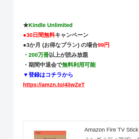
★
Kindle Unlimited
●
30日間無料
キャンペーン
●3か月 (お得なプラン) の場合
99円
・
200万冊
以上が読み放題
・期間中退会で
無料利用可能
▼登録はコチラから
https://amzn.to/4iiwZeT
Amazon Fire TV