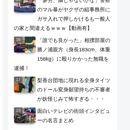
「多分、隣じゃないかな」警察
のマル暴がヤクザの組事務所に
ガサ入れで押しかけるも一般人
の家と間違えるｗｗｗ【動画有】
「誰でも良かった」相撲部屋の
勝ノ浦親方（身長183cm、体重
158kg）に殴りかかった無職を
逮捕！
梨香台団地に現れる全身タイツ
のドール変身願望持ちの不審者
が妖怪じみて怖すぎる・・・
面白いテレビの街頭インタビュ
ーの名言まとめ