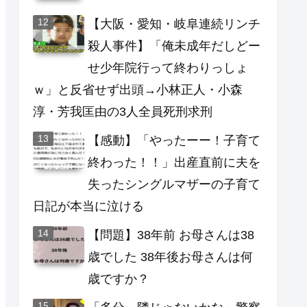
【大阪・愛知・岐阜連続リンチ
殺人事件】「俺未成年だしどー
せ少年院行って終わりっしょ
ｗ」と反省せず出頭→小林正人・小森
淳・芳我匡由の3人全員死刑求刑
【感動】「やったーー！子育て
終わった！！」出産直前に夫を
失ったシングルマザーの子育て
日記が本当に泣ける
【問題】38年前 お母さんは38
歳でした 38年後お母さんは何
歳ですか？