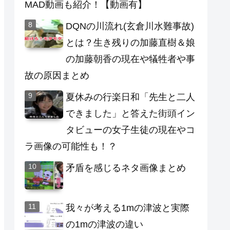
MAD動画も紹介！【動画有】
DQNの川流れ(玄倉川水難事故)
とは？生き残りの加藤直樹＆娘
の加藤朝香の現在や犠牲者や事
故の原因まとめ
夏休みの行楽日和「先生と二人
できました」と答えた街頭イン
タビューの女子生徒の現在やコ
ラ画像の可能性も！？
矛盾を感じるネタ画像まとめ
我々が考える1mの津波と実際
の1mの津波の違い