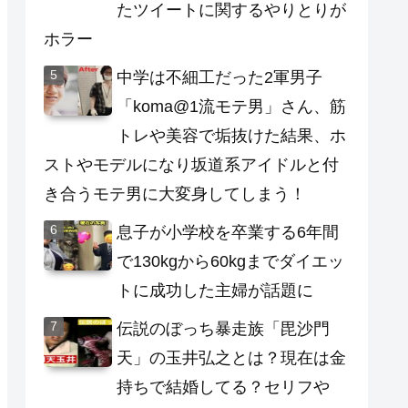
たツイートに関するやりとりが
ホラー
中学は不細工だった2軍男子
「koma@1流モテ男」さん、筋
トレや美容で垢抜けた結果、ホ
ストやモデルになり坂道系アイドルと付
き合うモテ男に大変身してしまう！
息子が小学校を卒業する6年間
で130kgから60kgまでダイエッ
トに成功した主婦が話題に
伝説のぼっち暴走族「毘沙門
天」の玉井弘之とは？現在は金
持ちで結婚してる？セリフや