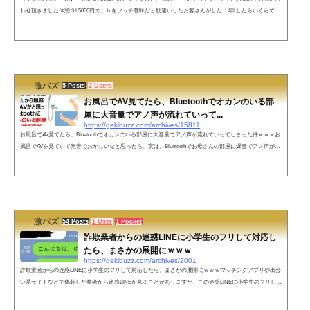
わせ頂きました休憩３h5000円の、ｈをソッチ意味だと勘違いしたお客さんがした「4回したらいくらです
か？」という質問が面白すぎると反響を呼んでいます。先日お電話で「休憩３h5000円みたいですけど、4
回したらいくらですか？」とお問い合わせ頂きました3時間で4回出来るかは分かりませんが何度して頂い
ても料金は変わりません。また3hのhはhourのhで御座います。分かりにくい表記をして大変申し訳ござい
ませんでした。すぐ訂正させ...
激バズ
5 Posts
2 Users
お風呂でAV見てたら、Bluetoothでオカンのいる部
屋に大音量でアノ声が流れていって...
https://gekibuzz.com/archives/15811
お風呂でAV見てたら、Bluetoothでオカンのいる部屋に大音量でアノ声が流れていってしまった件ｗｗｗお
風呂でAVを見ていて無音でおかしいなと思ったら、実は、Bluetoothでお母さんの部屋に爆音でアノ声が流
れてしまったエピソード面白すぎると反響を呼んでいます。ネットの声イヤホンしてＡＶ見てたら嫁に
「うるさい！」と怒られ、なんで？と思ったらイヤホンジャック外れてたことありました。— 七草堂ひろ
きち (@nanakusado) 2018年2月6日オカンに丸聞こえでも怒鳴り込まれんかったのは…エロ本見つかったの
に怒られずに自分の机に積ま...
激バズ
54 Posts
1 User
1 Pocket
詐欺業者からの迷惑LINEに小学生のフリして対応し
たら、まさかの展開にｗｗｗ
https://gekibuzz.com/archives/2001
詐欺業者からの迷惑LINEに小学生のフリして対応したら、まさかの展開にｗｗｗマッチングアプリや出会
い系サイトなどで偽装した業者から迷惑LINEが来ることがありますが、この迷惑LINEに小学生のフリしし
て対応したらまさかの展開にwww業者からのLINEを小学生のフリしてみたら業者が手動だった。 pic.twitt
er.com/JGRe7AlCdE— おたみ (@otamiotanomi) 2018年11月17日当たり前ですけどこれから返信きません