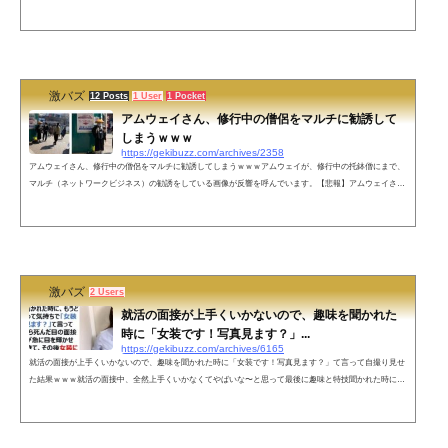
いうのが「村から嫌われているただ洞窟のお花を守りたかっただけの優しい化け物」のようだとする投稿
が反響を呼んでいます。さっきコンビニ入ったら靴が脱げちゃった子がいて拾って女の子に手渡そうとし
たら、僕の方を見るなり大号泣するわ周りの大人は冷たい目で見てくるわで「村から嫌われているただ洞
窟のお花を守りたかっただけ...
激バズ
12 Posts
1 User
1 Pocket
アムウェイさん、修行中の僧侶をマルチに勧誘して
しまうｗｗｗ
https://gekibuzz.com/archives/2358
アムウェイさん、修行中の僧侶をマルチに勧誘してしまうｗｗｗアムウェイが、修行中の托鉢僧にまで、
マルチ（ネットワークビジネス）の勧誘をしている画像が反響を呼んでいます。【悲報】アムウェイさ
ん、修行中のお坊さんすら勧誘ターゲットにしてしまう 南無ウェイへ pic.twitter.com/j629wzBpLH— 滝
沢ガレソ (@takigare3) February 22, 2021 ネットの反応南無ウェイｗｗｗ— 幻集郎（げんじゅうろう）@フ
ェミやろ!!!!! (@ky2chui) February 22, 2021 怪しい人（修行中） vs 怪しい人（修行中）ニーズが一致してい
るｗ&m...
激バズ
2 Users
就活の面接が上手くいかないので、趣味を聞かれた
時に「女装です！写真見ます？」...
https://gekibuzz.com/archives/6165
就活の面接が上手くいかないので、趣味を聞かれた時に「女装です！写真見ます？」て言って自撮り見せ
た結果ｗｗｗ就活の面接中、全然上手くいかなくてやばいな〜と思って最後に趣味と特技聞かれた時に、
もうどうでもいいやって気持ちで「女装です！写真見ます？」て言って自撮り見せたら死んだ目の面接官
のオッサンが急に目を輝かせて食いついてきて、その後女装についてめちゃ質問された。そしてなぜか内
定頂いた笑— じゃむぱん (@jam_pan_suki) January 26, 2022 ちな内定頂いたってだけで行かないよそこ—
じゃむぱん (@...