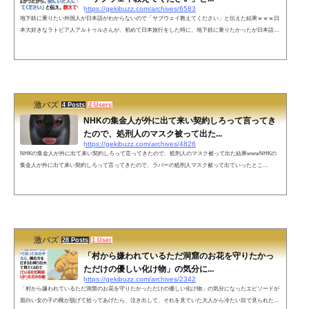
https://gekibuzz.com/archives/6583
地下鉄に乗りたい外国人が日本語がわからないので「サブウェイ教えてください」と伝えた結果ｗｗｗ日
本大好きなラトビア人アルトゥルさんが、初めて日本旅行をした時に、地下鉄に乗りたかったが日本語が
話せなかったので「サブウェイ教えてください」と伝えた結果、爆笑の展開にｗｗｗ初めての日本旅行、
ほとんど日本語が話せなくて、友達と待ち合わせのために地下鉄に乗らなきゃだめだったんだけど『地下
鉄』という日本語を知らなかったから、街にいた人に「サブウェイ教えてください」と伝え、教えてもら
った方へ行ったらちゃんとサ...
激バズ
4 Posts
2 Users
NHKの集金人が外に出て来い契約しろって言ってき
たので、処刑人のマスク被って出た...
https://gekibuzz.com/archives/4826
NHKの集金人が外に出て来い契約しろって言ってきたので、処刑人のマスク被って出た結果wwwNHKの
集金人が外に出て来い契約しろって言ってきたので、ラバーの処刑人マスク被って出ていったとこ
ろ・・・www今NHKの民が来て契約しろ外に出て来いって言われたからこの格好で外に出て行ったら慌
てて逃げて行ったぞ😠なんて失礼な奴だ — 12歳ちゃん (@hitonounti)👍どこに行けば購入出来る？— どん
底自己開✊mayuge.PICAReSt (@mayuge53561299) November 28, 2019ネットの声自分なんて料理中だから
後にしてくれ！言っても...
激バズ
28 Posts
1 User
「村から嫌われているただ洞窟のお花を守りたかっ
ただけの優しい化け物」の気分に...
https://gekibuzz.com/archives/2342
「村から嫌われているただ洞窟のお花を守りたかっただけの優しい化け物」の気分になったエピソードが
面白い女の子の靴が脱げて拾ってあげたら、泣き出して、それを見ていた大人から冷たい目で見られたと