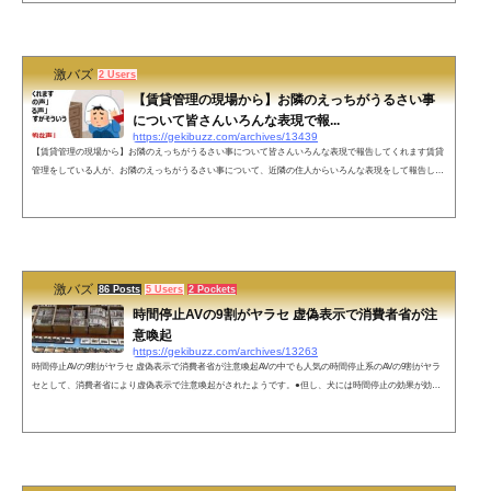
ね。 pic.twitter.com/AxLHS9SmR5— おたみ (@otamiotanomi) 2018年11月17日ネットの反応業者実はいい人
っぽい。— Nikonist (...
激バズ
2 Users
【賃貸管理の現場から】お隣のえっちがうるさい事
について皆さんいろんな表現で報...
https://gekibuzz.com/archives/13439
【賃貸管理の現場から】お隣のえっちがうるさい事について皆さんいろんな表現で報告してくれます賃貸
管理をしている人が、お隣のえっちがうるさい事について、近隣の住人からいろんな表現をして報告して
くるという話が面白すぎると反響を呼んでいます。お隣のえっちがうるさい事について皆さんいろんな表
現で報告してくれます「夜中の男女の声」「おっぱじめてる声」「言いにくいですがそういう声」「女性
の解放的な声」←NEW#賃貸管理の現場から— DMくん (@dbtdlemon) November 30, 2021「#賃貸管理の現
場から」ハッシュタグでの面白エ...
激バズ
86 Posts
5 Users
2 Pockets
時間停止AVの9割がヤラセ 虚偽表示で消費者省が注
意喚起
https://gekibuzz.com/archives/13263
時間停止AVの9割がヤラセ 虚偽表示で消費者省が注意喚起AVの中でも人気の時間停止系のAVの9割がヤラ
セとして、消費者省により虚偽表示で注意喚起がされたようです。●但し、犬には時間停止の効果が効か
ないことがわかっています。参考）時間停止AVで、時間停止能力を完全無効化する犬 pic.twitter.com/qYc5f
QP9Ji— 激バズ(政治&エンタメニュース) (@gekibuzz) February 4, 2023 ネットの声残りの10％を引いたこ
とがないのですが、単純に運が悪いだけなのでしょうか？1割ほんとで草リアルDIO様おるやんその1割の
作品は一体…み...