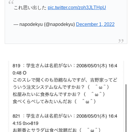
これ思い出した
pic.twitter.com/zoh3JLTHpU
— napodekyu (@napodekyu)
December 1, 2022