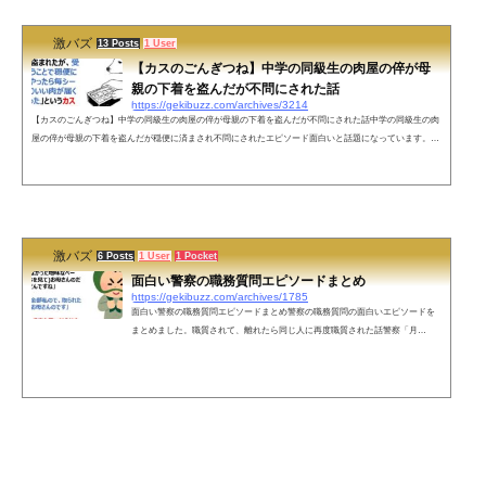
激バズ
13 Posts
1 User
【カスのごんぎつね】中学の同級生の肉屋の倅が母
親の下着を盗んだが不問にされた話
https://gekibuzz.com/archives/3214
【カスのごんぎつね】中学の同級生の肉屋の倅が母親の下着を盗んだが不問にされた話中学の同級生の肉
屋の倅が母親の下着を盗んだが穏便に済まされ不問にされたエピソード面白いと話題になっています。う
ちの母親には「中学の頃、同級生の肉屋の倅に下着を盗まれたが、受験前ということで穏便に済ませてや
ったら毎シーズンかなりいい肉が届くようになった」というカスのごんぎつねみたいな逸話がある— 糞豚
(@obasan130kg) December 17, 2021 ネットの声そこまで原作再現しろとは言ってない()— ナオキ (@ZiHU
pwREbac0UTZ) D...
激バズ
6 Posts
1 User
1 Pocket
面白い警察の職務質問エピソードまとめ
https://gekibuzz.com/archives/1785
面白い警察の職務質問エピソードまとめ警察の職務質問の面白いエピソードを
まとめました。職質されて、離れたら同じ人に再度職質された話警察「月
姫！？月姫のソフトがあったんですか！・・やりたかった！やりたかった！」
「アンタだって警察24時に出てないだろ！」「この四角い袋はなんだ？」→
「ハーブ（紅茶）です」「そこのフェアレディZ止まって！」→「セリカです」
現在僕がネットで不審者になったのはまた別の話こんにちはー西部警察です。9
8式特型指揮車とわかったら先導してくれた白バイ隊員彼女のほうの職質終わり
来た警官「付...