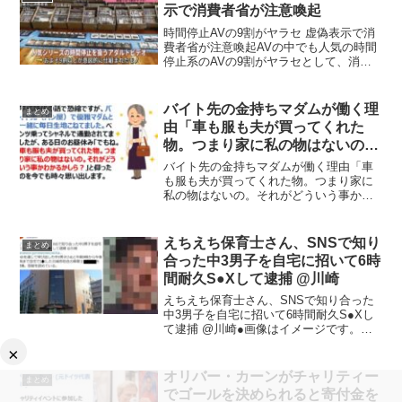
った話が面白すぎると話題...
示で消費者省が注意喚起
時間停止AVの9割がヤラセ 虚偽表示で消
費者省が注意喚起AVの中でも人気の時間
停止系のAVの9割がヤラセとして、消費
者省により虚偽表示で注意喚起がされた
ようです。●但し、犬には時間停止の効果
が効かないことがわかっています。参
バイト先の金持ちマダムが働く理
まとめ
考）時間停止AV...
由「車も服も夫が買ってくれた
物。つまり家に私の物はないの。
それがどういう事かわかるかし
バイト先の金持ちマダムが働く理由「車
ら？」
も服も夫が買ってくれた物。つまり家に
私の物はないの。それがどういう事かわ
かるかしら？」平成時代の話で恐縮です
が、バイト先（パン屋）で優雅マダムと
一緒に毎日生地こねてました。ベンツ乗
えちえち保育士さん、SNSで知り
まとめ
ってシャネルで通勤されて...
合った中3男子を自宅に招いて6時
間耐久S●Xして逮捕 @川崎
えちえち保育士さん、SNSで知り合った
中3男子を自宅に招いて6時間耐久S●Xし
て逮捕 @川崎●画像はイメージです。ネ
ットの声羨ましいって思ったら男(46)で声
×
出た— かに(かまぼこ味) (@zazami_)
November 25, 202...
オリバー・カーンがチャリティー
まとめ
でゴールを決められると寄付金を