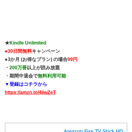
★
Kindle Unlimited
●
30日間無料
キャンペーン
●3か月 (お得なプラン) の場合
99円
・
200万冊
以上が読み放題
・期間中退会で
無料利用可能
▼登録はコチラから
https://amzn.to/4iiwZeT
Amazon Fire TV Stick HD