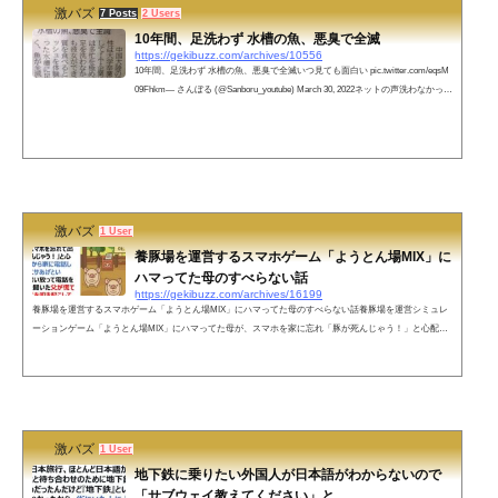
激バズ
7 Posts
2 Users
10年間、足洗わず 水槽の魚、悪臭で全滅
https://gekibuzz.com/archives/10556
10年間、足洗わず 水槽の魚、悪臭で全滅いつ見ても面白い pic.twitter.com/eqsM
09Fhkm— さんぼる (@Sanboru_youtube) March 30, 2022ネットの声洗わなかった
足を入れた途端、王水が精製されてしまったのか?— 👺👺妖怪パコパコハメ太郎
👺👺 (@arcatrazz1993) March 31, 2022 足を洗わずどうやって風呂に入ってい
た??ww— ポッコ ﾎﾟｺ 🌻💙💛に幸あれ (@poko_stand) March 31, 2022pic.twitter.co
m/IF9TVh5lrW— 錫村 (@evajiru) March 31, 2022彼女の嗅覚が心配だ— 弥生&#x
1...
激バズ
1 User
養豚場を運営するスマホゲーム「ようとん場MIX」に
ハマってた母のすべらない話
https://gekibuzz.com/archives/16199
養豚場を運営するスマホゲーム「ようとん場MIX」にハマってた母のすべらない話養豚場を運営シミュレ
ーションゲーム「ようとん場MIX」にハマってた母が、スマホを家に忘れ「豚が死んじゃう！」と心配に
なって職場から家に電話した結果、まさかの展開にｗｗｗうちの母、養豚場を運営するスマホゲームにハ
マってた時があり、ある日スマホを忘れて出勤し「豚が死んじゃう！」と心配になり職場から家に電話し
て父に「豚にエサあげといて！」とだけ言い放って電話を切った。それを聞いた父が慌てて、太ってる弟
を叩き起こして飯を食べさせた...
激バズ
1 User
地下鉄に乗りたい外国人が日本語がわからないので
「サブウェイ教えてください」と...