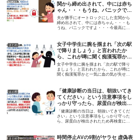
関から締め出されて、中には赤ち
ゃん・・・もうね、パニックです
よ・・・
夫が勝手にオートロックにした玄関から
締め出されて、中には赤ちゃん・・・も
うね、パニックですよ・・・今最高にや
らかした……夫が魔改造して勝手にオー
トロックにした玄関、宅配BOXから荷物
取るために外出た瞬間閉じ込めてしまっ
女子中学生に腕を掴まれ「次の駅
まとめ
た…。鍵も携帯もない…...
で降りましょう」と言われたか
ら、これが噂に聞く痴漢冤罪かと
一気に血の気が失せた・・・
女子中学生に腕を掴まれ「次の駅で降り
ましょう」と言われたから、これが噂に
聞く痴漢冤罪かと一気に血の気が失せ
た・・・満員の通勤電車、女子中学生に
腕を掴まれ「次の駅で降りましょう」と
言われたから、これが噂に聞く痴漢冤罪
「健康診断の当日は、朝抜いてき
まとめ
かと一気に血の気が失せた。...
てください」という注意事項をし
っかり守ったら、尿蛋白が検出さ
れたため再検査になった話
「健康診断の当日は、朝抜いてきてくだ
さい」という注意事項をしっかり守った
ら、尿蛋白が検出されたため再検査にな
った話「健康診断の当日は、朝抜いてき
てください」という注意事項をしっかり
守ったら、尿蛋白が検出され再検査にな
時間停止AVの9割がヤラセ 虚偽表
まとめ