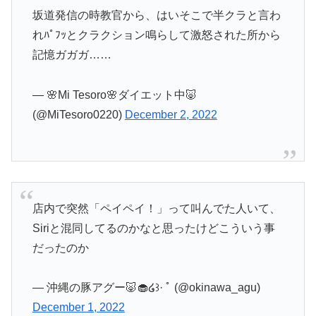
坂道発信の時教官から、はいそこで半クラと言わ
れﾊﾟﾌｯとクラクション鳴らして激怒された所から
記憶ガガガ……
— 🌸Mi Tesoro🌸ダイエット中🐷
(@MiTesoro0220)
December 2, 2022
店内で突然「ペイペイ！」って叫んでた人いて、
Siriと混同してるのかなと思ったけどこういう事
だったのか
— 沖縄の豚アグー🐷🧁໒꒱· ﾟ (@okinawa_agu)
December 1, 2022