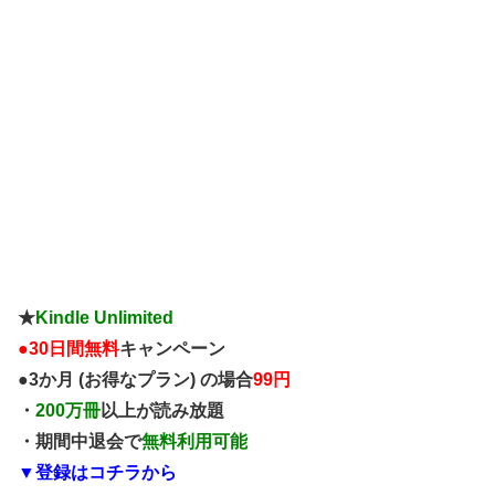
★
Kindle Unlimited
●
30日間無料
キャンペーン
●3か月 (お得なプラン) の場合
99円
・
200万冊
以上が読み放題
・期間中退会で
無料利用可能
▼登録はコチラから