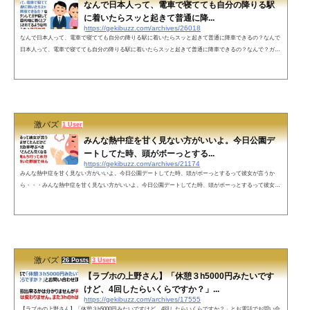
なんで日本人って、電車で寝てても自分の降りる駅
に着いたらスッと起きて普通に降...
https://gekibuzz.com/archives/26018
なんで日本人って、電車で寝てても自分の降りる駅に着いたらスッと起きて普通に降車できるの？なんで
日本人って、電車で寝てても自分の降りる駅に着いたらスッと起きて普通に降車できるの？なんで？ガク
ンガクンしてガチ寝してる人でも、何で目的地に着くとプログラミングでもされてるような的確さで起き
られるの？来日当初、寝てても何も盗まれない治安の良さよりもそっちに驚きました😳— 🇫🇷Bebechan -
日本のフランス人🇯🇵 (@bebechan_france) October 10, 2022 ネットの声確かにそうだ...
激バズ
1 User
みんな熱中症を甘く見ない方がいいよ。今日公園デ
ートしてた時、頭がボーっとする...
https://gekibuzz.com/archives/21174
みんな熱中症を甘く見ない方がいいよ。今日公園デートしてた時、頭がボーっとするって彼女が言うか
ら・・・みんな熱中症を甘く見ない方がいいよ。今日公園デートしてた時、頭がボーっとするって彼女が
言うからベンチで休ませてたんだけど（この時点で救急車呼ぶべきだった）呼吸がどんどん荒くなるから
すぐ近くの俺んち行って水分とってクーラー効いた部屋で休んだらやっと彼女とかいないことに気づいた
んだよ— ぴよ山ぴよ太 (@piyo_hiyokoman) August 2, 2022 ネットの声更に怖いこと言いましょうか？この
後来る「不謹慎じゃな...
激バズ
26 Posts
3 Users
【ラブホの上野さん】「休憩３h5000円みたいです
けど、4回したらいくらですか？」...
https://gekibuzz.com/archives/17555
【ラブホの上野さん】「休憩３h5000円みたいですけど、4回したらいくらですか？」とお電話でお問い合